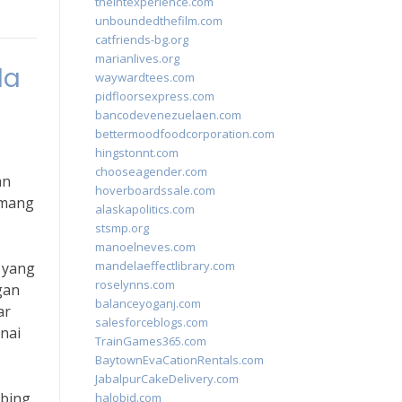
theintexperience.com
unboundedthefilm.com
catfriends-bg.org
marianlives.org
la
waywardtees.com
pidfloorsexpress.com
bancodevenezuelaen.com
bettermoodfoodcorporation.com
hingstonnt.com
chooseagender.com
an
hoverboardssale.com
emang
alaskapolitics.com
stsmp.org
manoelneves.com
mandelaeffectlibrary.com
 yang
roselynns.com
gan
balanceyoganj.com
ar
salesforceblogs.com
nai
TrainGames365.com
BaytownEvaCationRentals.com
JabalpurCakeDelivery.com
mbing
halobjd.com