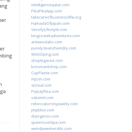
intelligenceqatar.com
yang
PikaPikaApp.com
takecareofbusinessdfw.org
ber
HamadaOfJapan.com
VersifyLifestyle.com
kingscreekadventures.com
antaeuslabs.com
ter
purelycleanchemdry.com
WishOping.com
mbing
shoplegacee.com
bonvivantshop.com
CupPlante.com
mpzin.com
n
stcreal.com
oga
PopUpFlea.com
valueml.com
rebeccatorresjewelry.com
jmpbliss.com
drjorgerico.com
queensushipa.com
wendyweimerdds.com