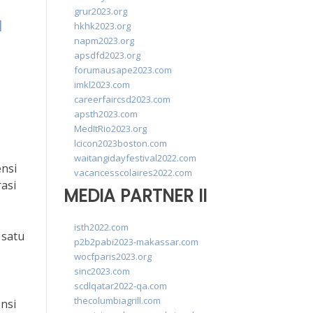
grur2023.org
a
hkhk2023.org
napm2023.org
apsdfd2023.org
forumausape2023.com
imkl2023.com
careerfaircsd2023.com
apsth2023.com
MedItRio2023.org
lcicon2023boston.com
waitangidayfestival2022.com
nsi
vacancesscolaires2022.com
asi
MEDIA PARTNER II
isth2022.com
 satu
p2b2pabi2023-makassar.com
wocfparis2023.org
sinc2023.com
scdlqatar2022-qa.com
thecolumbiagrill.com
nsi