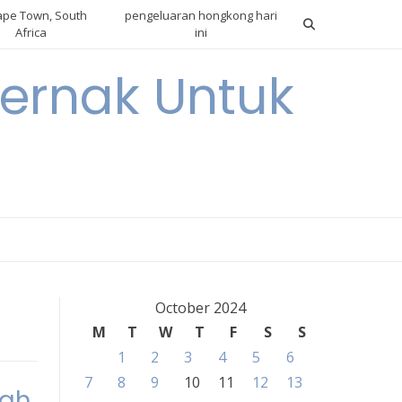
pe Town, South
pengeluaran hongkong hari
Africa
ini
ternak Untuk
October 2024
M
T
W
T
F
S
S
1
2
3
4
5
6
7
8
9
10
11
12
13
lah