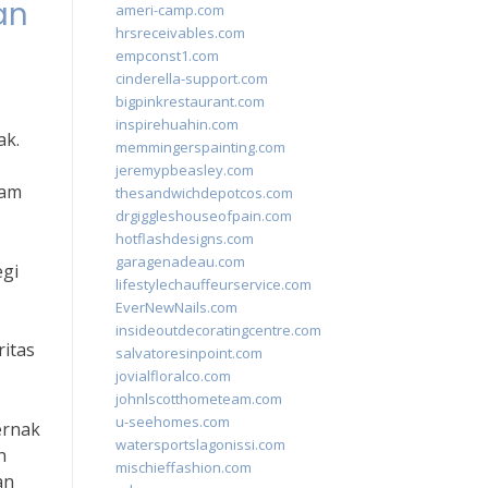
an
ameri-camp.com
hrsreceivables.com
empconst1.com
cinderella-support.com
bigpinkrestaurant.com
inspirehuahin.com
ak.
memmingerspainting.com
jeremypbeasley.com
lam
thesandwichdepotcos.com
drgiggleshouseofpain.com
hotflashdesigns.com
garagenadeau.com
egi
lifestylechauffeurservice.com
EverNewNails.com
insideoutdecoratingcentre.com
ritas
salvatoresinpoint.com
jovialfloralco.com
johnlscotthometeam.com
u-seehomes.com
ernak
watersportslagonissi.com
h
mischieffashion.com
an