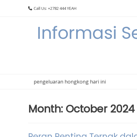
Skip
Call Us: +2782 444 YEAH
to
content
Informasi S
pengeluaran hongkong hari ini
Month:
October 2024
Peran Penting Ternak d