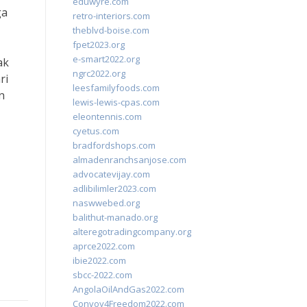
eduwyre.com
ga
retro-interiors.com
theblvd-boise.com
fpet2023.org
e-smart2022.org
ak
ngrc2022.org
ri
leesfamilyfoods.com
n
lewis-lewis-cpas.com
eleontennis.com
cyetus.com
bradfordshops.com
almadenranchsanjose.com
advocatevijay.com
adlibilimler2023.com
naswwebed.org
balithut-manado.org
alteregotradingcompany.org
aprce2022.com
ibie2022.com
sbcc-2022.com
AngolaOilAndGas2022.com
Convoy4Freedom2022.com