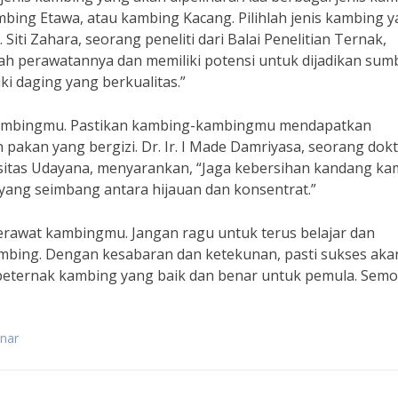
ambing Etawa, atau kambing Kacang. Pilihlah jenis kambing 
iti Zahara, seorang peneliti dari Balai Penelitian Ternak,
h perawatannya dan memiliki potensi untuk dijadikan sum
i daging yang berkualitas.”
 kambingmu. Pastikan kambing-kambingmu mendapatkan
n pakan yang bergizi. Dr. Ir. I Made Damriyasa, seorang dok
sitas Udayana, menyarankan, “Jaga kebersihan kandang ka
ng seimbang antara hijauan dan konsentrat.”
 merawat kambingmu. Jangan ragu untuk terus belajar dan
ambing. Dengan kesabaran dan ketekunan, pasti sukses aka
 beternak kambing yang baik dan benar untuk pemula. Sem
enar