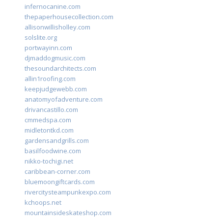
infernocanine.com
thepaperhousecollection.com
allisonwillisholley.com
solslite.org
portwayinn.com
djmaddogmusic.com
thesoundarchitects.com
allin1roofing.com
keepjudgewebb.com
anatomyofadventure.com
drivancastillo.com
cmmedspa.com
midletontkd.com
gardensandgrills.com
basilfoodwine.com
nikko-tochigi.net
caribbean-corner.com
bluemoongiftcards.com
rivercitysteampunkexpo.com
kchoops.net
mountainsideskateshop.com