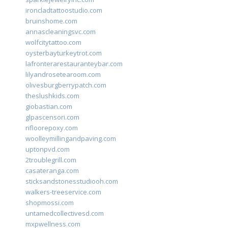
ironcladtattoostudio.com
bruinshome.com
annascleaningsvc.com
wolfcitytattoo.com
oysterbayturkeytrot.com
lafronterarestauranteybar.com
lilyandrosetearoom.com
olivesburgberrypatch.com
theslushkids.com
giobastian.com
glpascensori.com
rifloorepoxy.com
woolleymillingandpaving.com
uptonpvd.com
2troublegrill.com
casateranga.com
sticksandstonesstudiooh.com
walkers-treeservice.com
shopmossi.com
untamedcollectivesd.com
mxpwellness.com