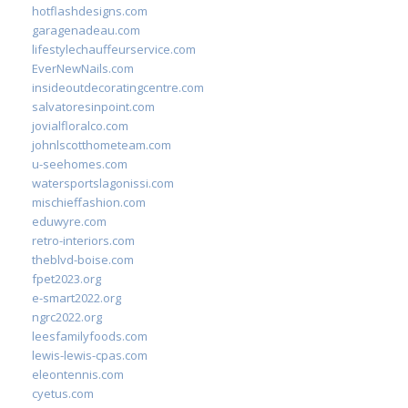
hotflashdesigns.com
garagenadeau.com
lifestylechauffeurservice.com
EverNewNails.com
insideoutdecoratingcentre.com
salvatoresinpoint.com
jovialfloralco.com
johnlscotthometeam.com
u-seehomes.com
watersportslagonissi.com
mischieffashion.com
eduwyre.com
retro-interiors.com
theblvd-boise.com
fpet2023.org
e-smart2022.org
ngrc2022.org
leesfamilyfoods.com
lewis-lewis-cpas.com
eleontennis.com
cyetus.com