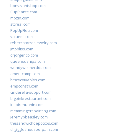
bonvivantshop.com
CupPlante.com
mpzin.com
stcreal.com
PopUpFlea.com
valueml.com
rebeccatorresjewelry.com
jmpbliss.com
drjorgerico.com
queensushipa.com
wendyweimerdds.com
ameri-camp.com
hrsreceivables.com
empconst1.com
cinderella-support.com
bigpinkrestaurant.com
inspirehuahin.com
memmingerspainting.com
jeremypbeasley.com
thesandwichdepotcos.com
drgiggleshouseofpain.com