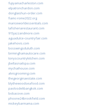
fujiyamacharleston.com
elpatronchardon.com
donglaishun-order.com
fiamc-rome2022.org
mariceworldessentials.com
lafisheriarestaurant.com
915jazzandmore.com
aguadulce-countryfair.com
jakehovis.com
bosswingsduluth.com
birminghamautocare.com
tonyscountrykitchen.com
jbellasnailspa.com
mychaihouse.com
alvisgrooming.com
thegeorginaestate.com
blythewoodseafood.com
paolosdelibangkok.com
bobacove.com
phoone24brookfield.com
mickeybarmama.com