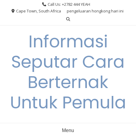
Skip
Call Us: +2782 444 YEAH
to
Cape Town, South Africa
pengeluaran hongkong hari ini
content
Informasi
Seputar Cara
Berternak
Untuk Pemula
Menu