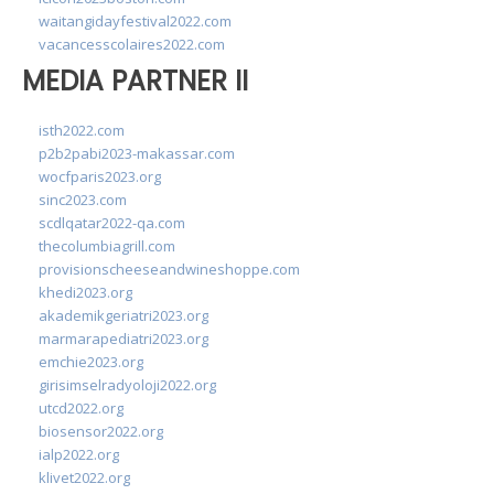
waitangidayfestival2022.com
vacancesscolaires2022.com
MEDIA PARTNER II
isth2022.com
p2b2pabi2023-makassar.com
wocfparis2023.org
sinc2023.com
scdlqatar2022-qa.com
thecolumbiagrill.com
provisionscheeseandwineshoppe.com
khedi2023.org
akademikgeriatri2023.org
marmarapediatri2023.org
emchie2023.org
girisimselradyoloji2022.org
utcd2022.org
biosensor2022.org
ialp2022.org
klivet2022.org