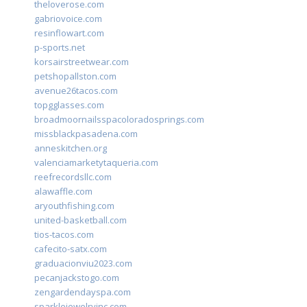
theloverose.com
gabriovoice.com
resinflowart.com
p-sports.net
korsairstreetwear.com
petshopallston.com
avenue26tacos.com
topgglasses.com
broadmoornailsspacoloradosprings.com
missblackpasadena.com
anneskitchen.org
valenciamarketytaqueria.com
reefrecordsllc.com
alawaffle.com
aryouthfishing.com
united-basketball.com
tios-tacos.com
cafecito-satx.com
graduacionviu2023.com
pecanjackstogo.com
zengardendayspa.com
sparklejewelryinc.com