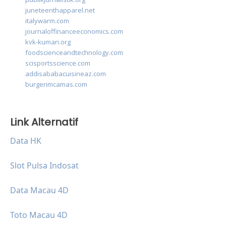
juneteenthapparel.net
italywarm.com
journaloffinanceeconomics.com
kvk-kumari.org
foodscienceandtechnology.com
scisportsscience.com
addisababacuisineaz.com
burgerimcamas.com
Link Alternatif
Data HK
Slot Pulsa Indosat
Data Macau 4D
Toto Macau 4D