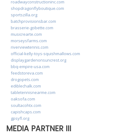
roadwayconstructioninc.com
shopdragonflyboutique.com
sportszilla.org
batchprovisionsbar.com
brasserie-gobette.com
musicrearte.com
morseysfarms.com
riverviewtennis.com
official-kelly-toys-squishmallows.com
displaygardenonsuncrest.org
bbq-empire-usa.com
feedstoreva.com
drogopets.com
ediblechalk.com
tabletennisnearme.com
oaksofa.com
soultacohtx.com
capishcaps.com
gpsyfl.org
MEDIA PARTNER III