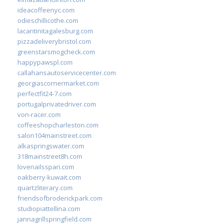
ideacoffeenyc.com
odieschillicothe.com
lacantinitagalesburg.com
pizzadeliverybristol.com
greenstarsmogcheck.com
happypawspl.com
callahansautoservicecenter.com
georgiascornermarket.com
perfectfit24-7.com
portugalprivatedriver.com
von-racer.com
coffeeshopcharleston.com
salon104mainstreet.com
alkaspringswater.com
318mainstreet8h.com
lovenailsspari.com
oakberry-kuwait.com
quartzliterary.com
friendsofbroderickpark.com
studiopiattellina.com
jannagrillspringfield.com