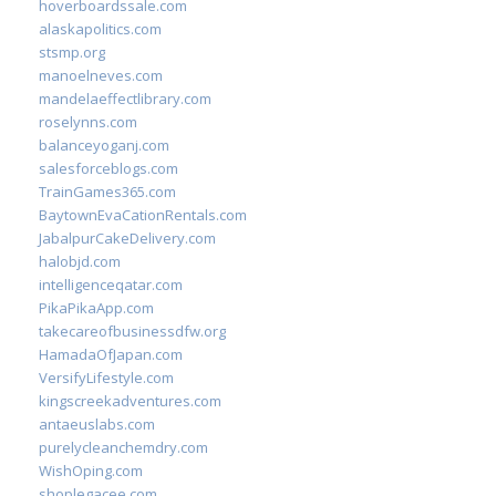
hoverboardssale.com
alaskapolitics.com
stsmp.org
manoelneves.com
mandelaeffectlibrary.com
roselynns.com
balanceyoganj.com
salesforceblogs.com
TrainGames365.com
BaytownEvaCationRentals.com
JabalpurCakeDelivery.com
halobjd.com
intelligenceqatar.com
PikaPikaApp.com
takecareofbusinessdfw.org
HamadaOfJapan.com
VersifyLifestyle.com
kingscreekadventures.com
antaeuslabs.com
purelycleanchemdry.com
WishOping.com
shoplegacee.com