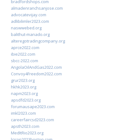
bradfordshops.com
almadenranchsanjose.com
advocatevijay.com
adlibilimler2023.com
naswwebed.org
balithut-manado.org
alteregotradingcompany.org
aprce2022.com
ibie2022.com
sbcc-2022.com
AngolaOilAndGas2022.com
Convoy4Freedom2022.com
grur2023.org
hkhk2023.org
napm2023.org
apsdfd2023.org
forumausape2023.com
imkl2023.com
careerfaircsd2023.com
apsth2023.com
MedItRio2023.org
lcicon2023boston.com