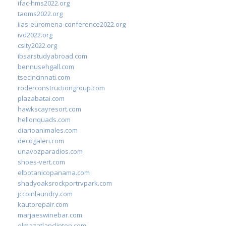
ifac-hms2022.org
taoms2022.org
iias-euromena-conference2022.org
ivd2022.org
csity2022.org
ibsarstudyabroad.com
bennusehgall.com
tsecincinnati.com
roderconstructiongroup.com
plazabatai.com
hawkscayresort.com
hellonquads.com
diarioanimales.com
decogaleri.com
unavozparadios.com
shoes-vert.com
elbotanicopanama.com
shadyoaksrockportrvpark.com
jccoinlaundry.com
kautorepair.com
marjaeswinebar.com
elmazatlanclinton.com