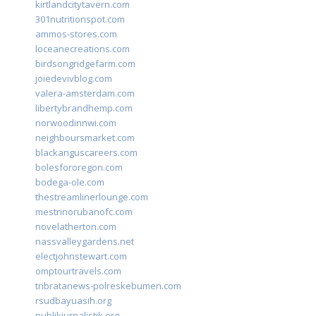
kirtlandcitytavern.com
301nutritionspot.com
ammos-stores.com
loceanecreations.com
birdsongridgefarm.com
joiedevivblog.com
valera-amsterdam.com
libertybrandhemp.com
norwoodinnwi.com
neighboursmarket.com
blackanguscareers.com
bolesfororegon.com
bodega-ole.com
thestreamlinerlounge.com
mestrinorubanofc.com
novelatherton.com
nassvalleygardens.net
electjohnstewart.com
omptourtravels.com
tribratanews-polreskebumen.com
rsudbayuasih.org
publikjurnalistik.org