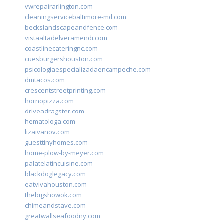
vwrepairarlington.com
cleaningservicebaltimore-md.com
beckslandscapeandfence.com
vistaaltadelveramendi.com
coastlinecateringnc.com
cuesburgershouston.com
psicologiaespecializadaencampeche.com
dmtacos.com
crescentstreetprinting.com
hornopizza.com
driveadragster.com
hematologa.com
lizaivanov.com
guesttinyhomes.com
home-plow-by-meyer.com
palatelatincuisine.com
blackdoglegacy.com
eatvivahouston.com
thebigshowok.com
chimeandstave.com
greatwallseafoodny.com