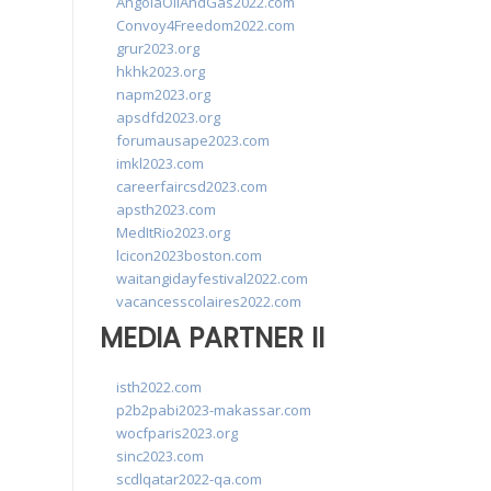
AngolaOilAndGas2022.com
Convoy4Freedom2022.com
grur2023.org
hkhk2023.org
napm2023.org
apsdfd2023.org
forumausape2023.com
imkl2023.com
careerfaircsd2023.com
apsth2023.com
MedItRio2023.org
lcicon2023boston.com
waitangidayfestival2022.com
vacancesscolaires2022.com
MEDIA PARTNER II
isth2022.com
p2b2pabi2023-makassar.com
wocfparis2023.org
sinc2023.com
scdlqatar2022-qa.com