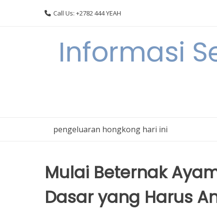
Skip
Call Us: +2782 444 YEAH
to
content
Informasi S
pengeluaran hongkong hari ini
Mulai Beternak Ayam
Dasar yang Harus A