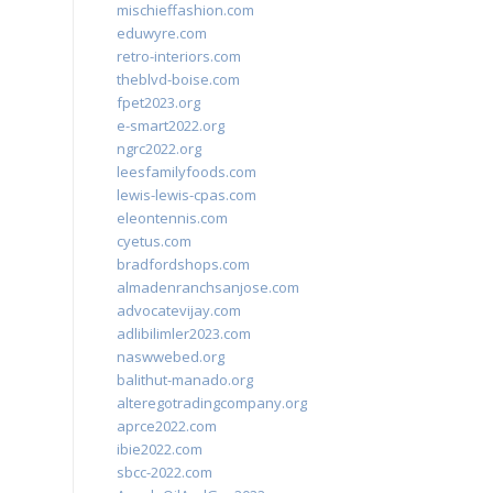
mischieffashion.com
eduwyre.com
retro-interiors.com
theblvd-boise.com
fpet2023.org
e-smart2022.org
ngrc2022.org
leesfamilyfoods.com
lewis-lewis-cpas.com
eleontennis.com
cyetus.com
bradfordshops.com
almadenranchsanjose.com
advocatevijay.com
adlibilimler2023.com
naswwebed.org
balithut-manado.org
alteregotradingcompany.org
aprce2022.com
ibie2022.com
sbcc-2022.com