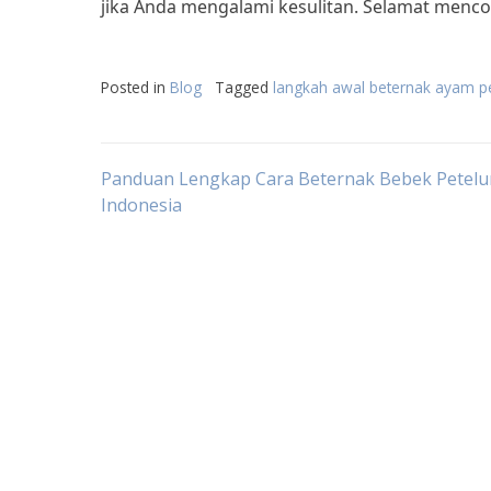
jika Anda mengalami kesulitan. Selamat menc
Posted in
Blog
Tagged
langkah awal beternak ayam pe
Post
Panduan Lengkap Cara Beternak Bebek Petelur
Indonesia
navigation