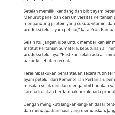
Setelah memiliki kandang dan bibit ayam pete
Menurut penelitian dari Universitas Pertanian
mengandung protein yang cukup, vitamin, da
produksi telur ayam petelur,” kata Prof. Bamban
Selain itu, jangan lupa untuk memberikan air m
Institut Pertanian Sumatera, kebutuhan air 
produksi telurnya. “Pastikan selalu ada air min
pakar kesehatan ternak.
Terakhir, lakukan pemantauan secara rutin t
ayam petelur dari Kementerian Pertanian, pe
masalah sejak dini dan mengambil tindakan yan
karena itu akan berdampak buruk pada produksi 
Dengan mengikuti langkah-langkah dasar ters
dan mendapatkan hasil yang memuaskan. Janga