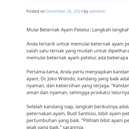
Posted on
December 28, 2024
by
adminstc
Mulai Beternak Ayam Petelur: Langkah-langka
Anda tertarik untuk memulai beternak ayam pe
salah satu ternak yang mudah untuk dipelihar
memulai beternak ayam petelur, ada beberapa 
Pertama-tama, Anda perlu menyiapkan kandang
ayam, Dr. Joko Widodo, kandang yang baik adal
nyaman, dan kebersihan yang terjaga. “Kand
aman dan nyaman, sehingga produksi telurnya ak
Setelah kandang siap, langkah berikutnya adal
peternakan ayam, Budi Santoso, bibit ayam pet
pertumbuhan yang baik. “Pilihlah bibit ayam p
jejak yang baik,” sarannya.