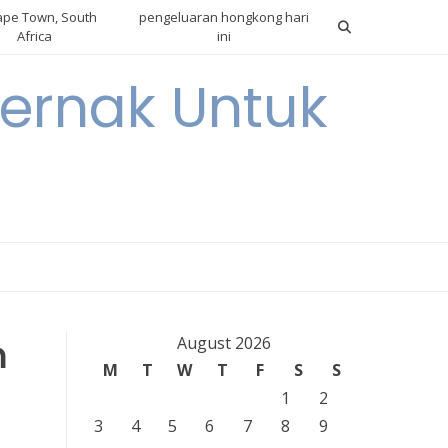
pe Town, South
pengeluaran hongkong hari
Africa
ini
ternak Untuk
h
August 2026
M
T
W
T
F
S
S
1
2
3
4
5
6
7
8
9