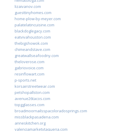
hematologa.com
lizaivanov.com
guesttinyhomes.com
home-plow-by-meyer.com
palatelatincuisine.com
blackdoglegacy.com
eatvivahouston.com
thebigshowok.com
chimeandstave.com
greatwallseafoodny.com
theloverose.com
gabriovoice.com
resinflowart.com
p-sports.net
korsairstreetwear.com
petshopallston.com
avenue26tacos.com
topgglasses.com
broadmoornailsspacoloradosprings.com
missblackpasadena.com
anneskitchen.org
valenciamarketytaqueria.com