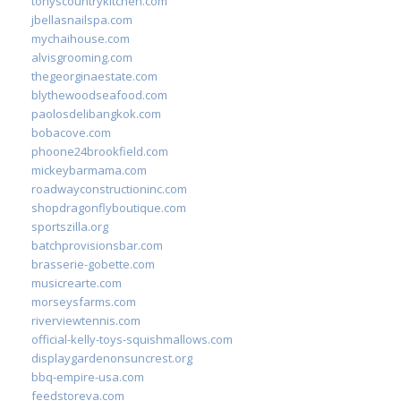
tonyscountrykitchen.com
jbellasnailspa.com
mychaihouse.com
alvisgrooming.com
thegeorginaestate.com
blythewoodseafood.com
paolosdelibangkok.com
bobacove.com
phoone24brookfield.com
mickeybarmama.com
roadwayconstructioninc.com
shopdragonflyboutique.com
sportszilla.org
batchprovisionsbar.com
brasserie-gobette.com
musicrearte.com
morseysfarms.com
riverviewtennis.com
official-kelly-toys-squishmallows.com
displaygardenonsuncrest.org
bbq-empire-usa.com
feedstoreva.com