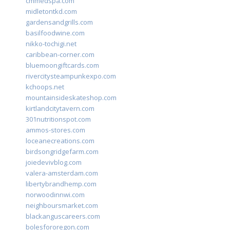
cmmedspa.com
midletontkd.com
gardensandgrills.com
basilfoodwine.com
nikko-tochigi.net
caribbean-corner.com
bluemoongiftcards.com
rivercitysteampunkexpo.com
kchoops.net
mountainsideskateshop.com
kirtlandcitytavern.com
301nutritionspot.com
ammos-stores.com
loceanecreations.com
birdsongridgefarm.com
joiedevivblog.com
valera-amsterdam.com
libertybrandhemp.com
norwoodinnwi.com
neighboursmarket.com
blackanguscareers.com
bolesfororegon.com