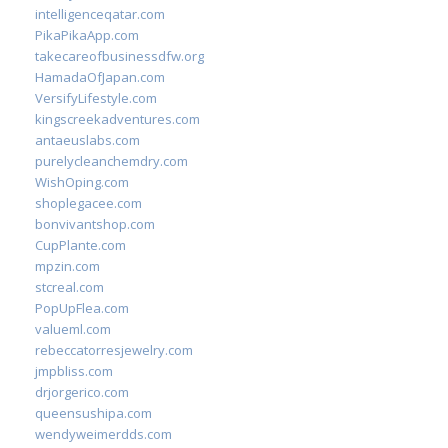
intelligenceqatar.com
PikaPikaApp.com
takecareofbusinessdfw.org
HamadaOfJapan.com
VersifyLifestyle.com
kingscreekadventures.com
antaeuslabs.com
purelycleanchemdry.com
WishOping.com
shoplegacee.com
bonvivantshop.com
CupPlante.com
mpzin.com
stcreal.com
PopUpFlea.com
valueml.com
rebeccatorresjewelry.com
jmpbliss.com
drjorgerico.com
queensushipa.com
wendyweimerdds.com