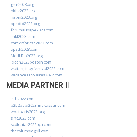
grur2023.org
hkhk2023.org
napm2023.org
apsdfd2023.org
forumausape2023.com
imkl2023.com
careerfaircsd2023.com
apsth2023.com
MedItRio2023.org
lcicon2023boston.com
waitangidayfestival2022.com
vacancesscolaires2022.com
MEDIA PARTNER II
isth2022.com
p2b2pabi2023-makassar.com
wocfparis2023.org
sinc2023.com
scdlqatar2022-qa.com
thecolumbiagrill.com