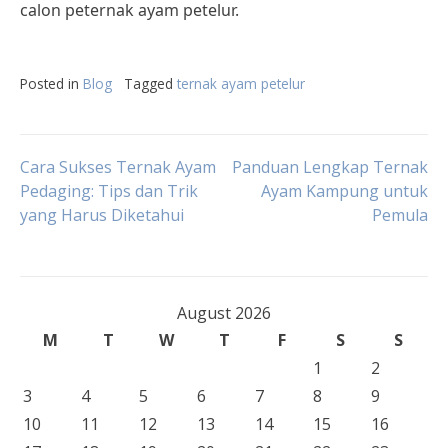
calon peternak ayam petelur.
Posted in
Blog
Tagged
ternak ayam petelur
Post
Cara Sukses Ternak Ayam
Panduan Lengkap Ternak
Pedaging: Tips dan Trik
Ayam Kampung untuk
yang Harus Diketahui
Pemula
navigation
August 2026
M
T
W
T
F
S
S
1
2
3
4
5
6
7
8
9
10
11
12
13
14
15
16