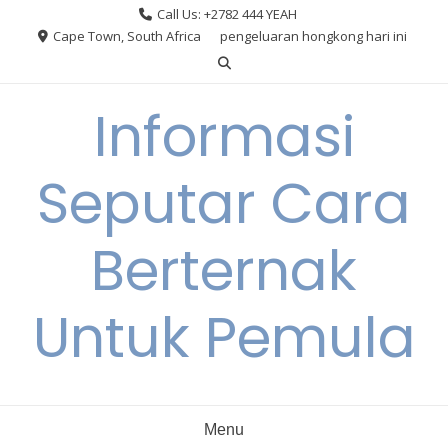
Skip
Call Us: +2782 444 YEAH
to
Cape Town, South Africa
pengeluaran hongkong hari ini
content
Informasi
Seputar Cara
Berternak
Untuk Pemula
Menu