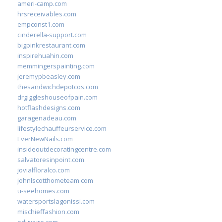
ameri-camp.com
hrsreceivables.com
empconst1.com
cinderella-support.com
bigpinkrestaurant.com
inspirehuahin.com
memmingerspainting.com
jeremypbeasley.com
thesandwichdepotcos.com
drgiggleshouseofpain.com
hotflashdesigns.com
garagenadeau.com
lifestylechauffeurservice.com
EverNewNails.com
insideoutdecoratingcentre.com
salvatoresinpoint.com
jovialfloralco.com
johnlscotthometeam.com
u-seehomes.com
watersportslagonissi.com
mischieffashion.com