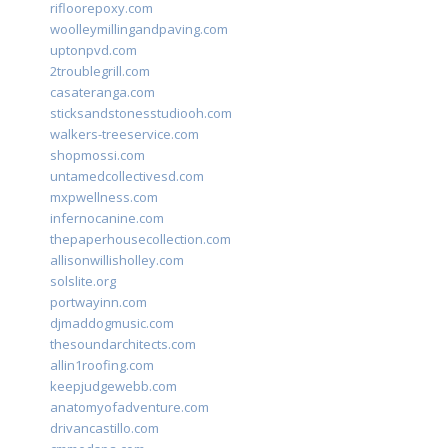
rifloorepoxy.com
woolleymillingandpaving.com
uptonpvd.com
2troublegrill.com
casateranga.com
sticksandstonesstudiooh.com
walkers-treeservice.com
shopmossi.com
untamedcollectivesd.com
mxpwellness.com
infernocanine.com
thepaperhousecollection.com
allisonwillisholley.com
solslite.org
portwayinn.com
djmaddogmusic.com
thesoundarchitects.com
allin1roofing.com
keepjudgewebb.com
anatomyofadventure.com
drivancastillo.com