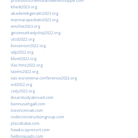
provisionscheeseandwineshoppe.com
khedi2023.org
akademikgeriatri2023.org
marmarapediatri2023.org
emchie2023.org
girisimselradyoloji2022.org
utcd2022.org
biosensor2022.org
ialp2022.org
klivet2022.org
ifac-hms2022.org
taoms2022.org
iias-euromena-conference2022.org
ivd2022.org
csity2022.org
ibsarstudyabroad.com
bennusehgall.com
tsecincinnati.com
roderconstructiongroup.com
plazabatai.com
hawkscayresort.com
hellonquads.com