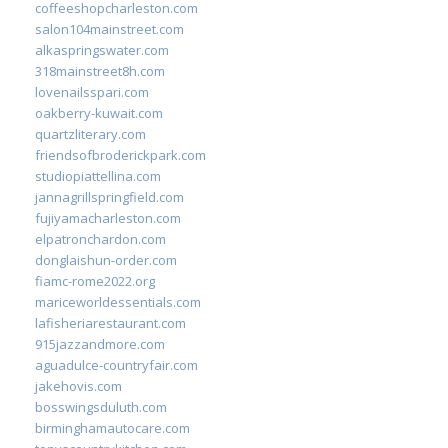
coffeeshopcharleston.com
salon104mainstreet.com
alkaspringswater.com
318mainstreet8h.com
lovenailsspari.com
oakberry-kuwait.com
quartzliterary.com
friendsofbroderickpark.com
studiopiattellina.com
jannagrillspringfield.com
fujiyamacharleston.com
elpatronchardon.com
donglaishun-order.com
fiamc-rome2022.org
mariceworldessentials.com
lafisheriarestaurant.com
915jazzandmore.com
aguadulce-countryfair.com
jakehovis.com
bosswingsduluth.com
birminghamautocare.com