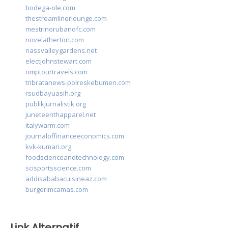
bodega-ole.com
thestreamlinerlounge.com
mestrinorubanofc.com
novelatherton.com
nassvalleygardens.net
electjohnstewart.com
omptourtravels.com
tribratanews-polreskebumen.com
rsudbayuasih.org
publikjurnalistik.org
juneteenthapparel.net
italywarm.com
journaloffinanceeconomics.com
kvk-kumari.org
foodscienceandtechnology.com
scisportsscience.com
addisababacuisineaz.com
burgerimcamas.com
Link Alternatif