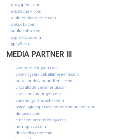
drogopets.com
ediblechalk.com
tabletennisnearme.com
oaksofa.com
soultacohtx.com
capishcaps.com
gpsyfl.org
MEDIA PARTNER III
vwrepairarlington.com
cleaningservicebaltimore-md.com
beckslandscapeandfence.com
vistaaltadelveramendi.com
coastlinecateringnc.com
cuesburgershouston.com
psicologiaespecializadaencampeche.com
dmtacos.com
crescentstreetprinting.com
hornopizza.com
driveadragster.com