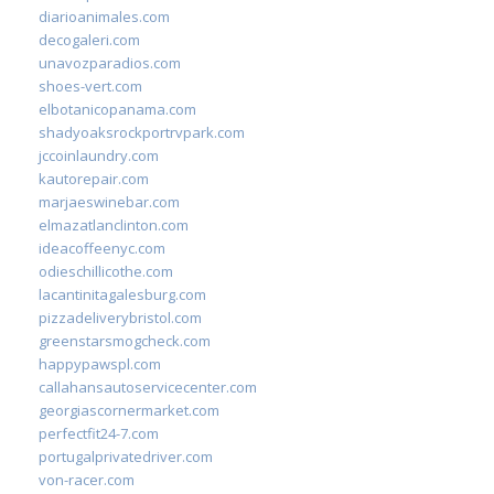
diarioanimales.com
decogaleri.com
unavozparadios.com
shoes-vert.com
elbotanicopanama.com
shadyoaksrockportrvpark.com
jccoinlaundry.com
kautorepair.com
marjaeswinebar.com
elmazatlanclinton.com
ideacoffeenyc.com
odieschillicothe.com
lacantinitagalesburg.com
pizzadeliverybristol.com
greenstarsmogcheck.com
happypawspl.com
callahansautoservicecenter.com
georgiascornermarket.com
perfectfit24-7.com
portugalprivatedriver.com
von-racer.com