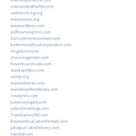
theintexperience.com
unboundedthefilm.com
catfriends-bg.org
marianlives.org
waywardtees.com
pidfloorsexpress.com
bancodevenezuelaen.com
bettermoodfoodcorporation.com
hingstonnt.com
chooseagender.com
hoverboardssale.com
alaskapolitics.com
stsmp.org
manoelneves.com
mandelaeffectlibrary.com
roselynns.com
balanceyoganj.com
salesforceblogs.com
TrainGames365.com
BaytownEvaCationRentals.com
JabalpurCakeDelivery.com
halobjd.com