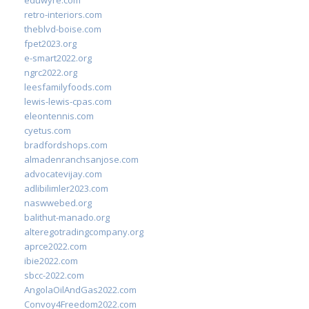
eduwyre.com
retro-interiors.com
theblvd-boise.com
fpet2023.org
e-smart2022.org
ngrc2022.org
leesfamilyfoods.com
lewis-lewis-cpas.com
eleontennis.com
cyetus.com
bradfordshops.com
almadenranchsanjose.com
advocatevijay.com
adlibilimler2023.com
naswwebed.org
balithut-manado.org
alteregotradingcompany.org
aprce2022.com
ibie2022.com
sbcc-2022.com
AngolaOilAndGas2022.com
Convoy4Freedom2022.com