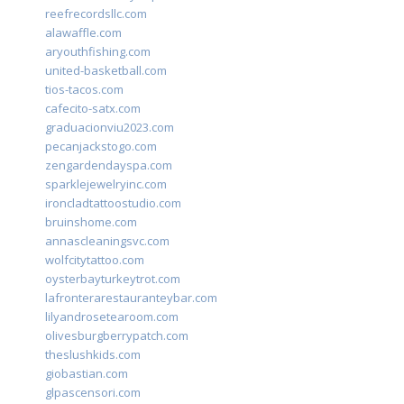
reefrecordsllc.com
alawaffle.com
aryouthfishing.com
united-basketball.com
tios-tacos.com
cafecito-satx.com
graduacionviu2023.com
pecanjackstogo.com
zengardendayspa.com
sparklejewelryinc.com
ironcladtattoostudio.com
bruinshome.com
annascleaningsvc.com
wolfcitytattoo.com
oysterbayturkeytrot.com
lafronterarestauranteybar.com
lilyandrosetearoom.com
olivesburgberrypatch.com
theslushkids.com
giobastian.com
glpascensori.com