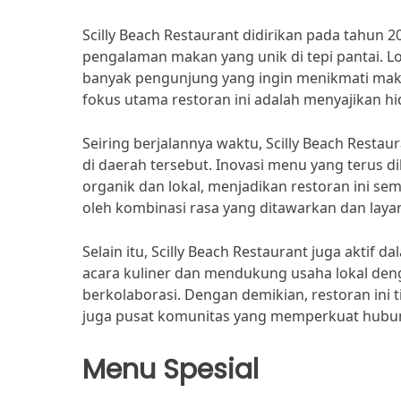
Scilly Beach Restaurant didirikan pada tahun
pengalaman makan yang unik di tepi pantai. 
banyak pengunjung yang ingin menikmati maka
fokus utama restoran ini adalah menyajikan hi
Seiring berjalannya waktu, Scilly Beach Restau
di daerah tersebut. Inovasi menu yang terus
organik dan lokal, menjadikan restoran ini se
oleh kombinasi rasa yang ditawarkan dan lay
Selain itu, Scilly Beach Restaurant juga akti
acara kuliner dan mendukung usaha lokal de
berkolaborasi. Dengan demikian, restoran ini
juga pusat komunitas yang memperkuat hubu
Menu Spesial