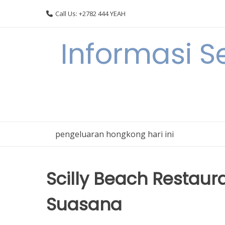
Skip
Call Us: +2782 444 YEAH
to
content
Informasi S
pengeluaran hongkong hari ini
Scilly Beach Restau
Suasana