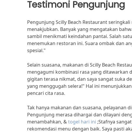
Testimoni Pengunjung
Pengunjung Scilly Beach Restaurant seringk
menakjubkan. Banyak yang mengatakan bahwa t
sambil menikmati keindahan pantai. Salah sa
menemukan restoran ini. Suara ombak dan a
spesial."
Selain suasana, makanan di Scilly Beach Rest
mengagumi kombinasi rasa yang ditawarkan da
gigitan terasa nikmat, dan saya sangat suka d
yang menggugah selera!" Hal ini menunjukkan 
pencari cita rasa.
Tak hanya makanan dan suasana, pelayanan di 
Pengunjung merasa dihargai dan dilayani den
menambahkan, &
togel hari ini
;Stafnya sanga
rekomendasi menu dengan baik. Saya pasti aka