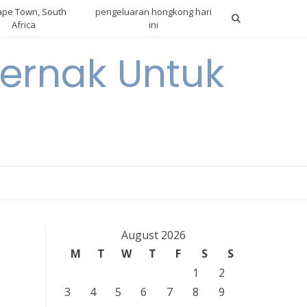
pe Town, South
pengeluaran hongkong hari
Africa
ini
ternak Untuk
August 2026
M
T
W
T
F
S
S
1
2
3
4
5
6
7
8
9