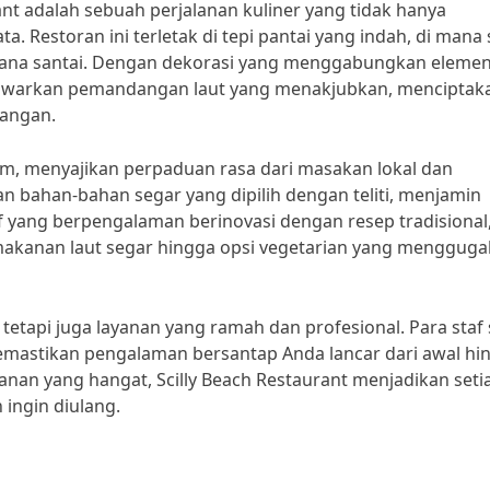
nt adalah sebuah perjalanan kuliner yang tidak hanya
. Restoran ini terletak di tepi pantai yang indah, di mana
ana santai. Dengan dekorasi yang menggabungkan eleme
nawarkan pemandangan laut yang menakjubkan, menciptak
dangan.
am, menyajikan perpaduan rasa dari masakan lokal dan
an bahan-bahan segar yang dipilih dengan teliti, menjamin
hef yang berpengalaman berinovasi dengan resep tradisional
makanan laut segar hingga opsi vegetarian yang mengguga
tetapi juga layanan yang ramah dan profesional. Para staf 
stikan pengalaman bersantap Anda lancar dari awal hi
nan yang hangat, Scilly Beach Restaurant menjadikan seti
ingin diulang.