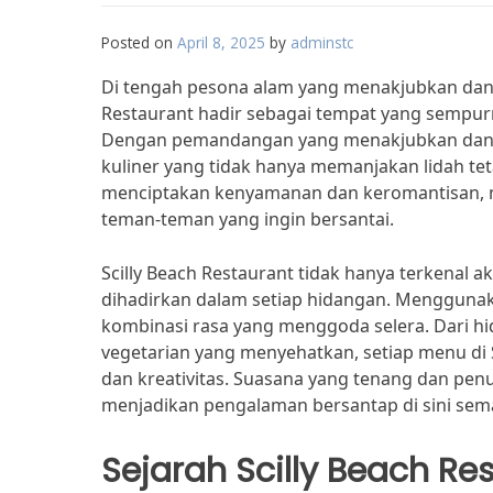
Posted on
April 8, 2025
by
adminstc
Di tengah pesona alam yang menakjubkan dan 
Restaurant hadir sebagai tempat yang sempur
Dengan pemandangan yang menakjubkan dan s
kuliner yang tidak hanya memanjakan lidah tet
menciptakan kenyamanan dan keromantisan, m
teman-teman yang ingin bersantai.
Scilly Beach Restaurant tidak hanya terkenal a
dihadirkan dalam setiap hidangan. Menggunaka
kombinasi rasa yang menggoda selera. Dari hid
vegetarian yang menyehatkan, setiap menu di
dan kreativitas. Suasana yang tenang dan pe
menjadikan pengalaman bersantap di sini sem
Sejarah Scilly Beach Re