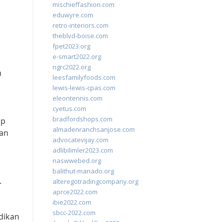
mischieffashion.com
eduwyre.com
retro-interiors.com
theblvd-boise.com
fpet2023.org
i
e-smart2022.org
ngrc2022.org
n
leesfamilyfoods.com
lewis-lewis-cpas.com
eleontennis.com
cyetus.com
bradfordshops.com
ap
almadenranchsanjose.com
nan
advocatevijay.com
adlibilimler2023.com
naswwebed.org
balithut-manado.org
.
alteregotradingcompany.org
aprce2022.com
ibie2022.com
sbcc-2022.com
dikan