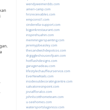
wendyweimerdds.com
ameri-camp.com
rkan
hrsreceivables.com
i
empconst1.com
cinderella-support.com
bigpinkrestaurant.com
inspirehuahin.com
memmingerspainting.com
jeremypbeasley.com
gan.
thesandwichdepotcos.com
a
drgiggleshouseofpain.com
hotflashdesigns.com
garagenadeau.com
lifestylechauffeurservice.com
EverNewNails.com
.
insideoutdecoratingcentre.com
salvatoresinpoint.com
jovialfloralco.com
r
johnlscotthometeam.com
u-seehomes.com
watersportslagonissi.com