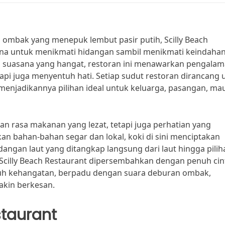
ombak yang menepuk lembut pasir putih, Scilly Beach
na untuk menikmati hidangan sambil menikmati keindahan 
uasana yang hangat, restoran ini menawarkan pengala
api juga menyentuh hati. Setiap sudut restoran dirancang 
enjadikannya pilihan ideal untuk keluarga, pasangan, m
kan rasa makanan yang lezat, tetapi juga perhatian yang
n bahan-bahan segar dan lokal, koki di sini menciptakan
angan laut yang ditangkap langsung dari laut hingga pilih
 Scilly Beach Restaurant dipersembahkan dengan penuh cin
nuh kehangatan, berpadu dengan suara deburan ombak,
akin berkesan.
staurant