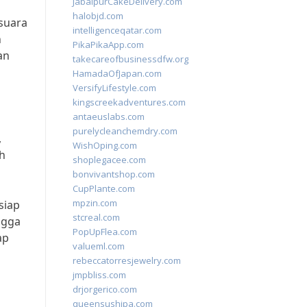
JabalpurCakeDelivery.com
halobjd.com
 suara
intelligenceqatar.com
n
PikaPikaApp.com
an
takecareofbusinessdfw.org
HamadaOfJapan.com
VersifyLifestyle.com
kingscreekadventures.com
antaeuslabs.com
purelycleanchemdry.com
,
WishOping.com
h
shoplegacee.com
bonvivantshop.com
CupPlante.com
mpzin.com
siap
stcreal.com
ngga
PopUpFlea.com
ap
valueml.com
rebeccatorresjewelry.com
jmpbliss.com
drjorgerico.com
queensushipa.com