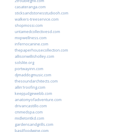
2troublegrill.com
casateranga.com
sticksandstonesstudiooh.com
walkers-treeservice.com
shopmossi.com
untamedcollectivesd.com
mxpwellness.com
infernocanine.com
thepaperhousecollection.com
allisonwillisholley.com
solslite.org
portwayinn.com
djmaddogmusic.com
thesoundarchitects.com
allin1roofing.com
keepjudgewebb.com
anatomyofadventure.com
drivancastillo.com
cmmedspa.com
midletontkd.com
gardensandgrills.com
basilfoodwine.com