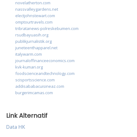
novelatherton.com
nassvalleygardens.net
electjohnstewart.com
omptourtravels.com
tribratanews-polreskebumen.com
rsudbayuasih.org
publikjurnalistik.org
juneteenthapparel.net
italywarm.com
journaloffinanceeconomics.com
kvk-kumari.org
foodscienceandtechnology.com
scisportsscience.com
addisababacuisineaz.com
burgerimcamas.com
Link Alternatif
Data HK