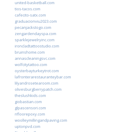
united-basketball.com
tios-tacos.com
cafecito-satx.com
graduacionviu2023.com
pecanjackstogo.com
zengardendayspa.com
sparklejewelryinc.com
ironcladtattoostudio.com
bruinshome.com
annascleaningsvc.com
wolfcitytattoo.com
oysterbayturkeytrot.com
lafronterarestauranteybar.com
lilyandrosetearoom.com
olivesburgberrypatch.com
theslushkids.com
giobastian.com
glpascensori.com
rifloorepoxy.com
woolleymillingandpaving.com
uptonpvd.com