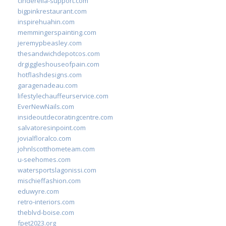
cinderella-support.com
bigpinkrestaurant.com
inspirehuahin.com
memmingerspainting.com
jeremypbeasley.com
thesandwichdepotcos.com
drgiggleshouseofpain.com
hotflashdesigns.com
garagenadeau.com
lifestylechauffeurservice.com
EverNewNails.com
insideoutdecoratingcentre.com
salvatoresinpoint.com
jovialfloralco.com
johnlscotthometeam.com
u-seehomes.com
watersportslagonissi.com
mischieffashion.com
eduwyre.com
retro-interiors.com
theblvd-boise.com
fpet2023.org