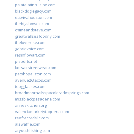
palatelatincuisine.com
blackdoglegacy.com
eatvivahouston.com
thebigshowok.com
chimeandstave.com
greatwallseafoodny.com
theloverose.com
gabriovoice.com
resinflowart.com
p-sports.net
korsairstreetwear.com
petshopallston.com
avenue26tacos.com
topgglasses.com
broadmoornailsspacoloradosprings.com
missblackpasadena.com
anneskitchen.org
valenciamarketytaqueria.com
reefrecordsllc.com
alawaffle.com
aryouthfishing.com