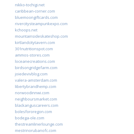
nikko-tochigi.net
caribbean-corner.com
bluemoongiftcards.com
rivercitysteampunkexpo.com
kchoops.net
mountainsideskateshop.com
kirtlandcitytavern.com
301nutritionspot.com
ammos-stores.com
loceanecreations.com
birdsongridgefarm.com
joiedevivblog.com
valera-amsterdam.com
libertybrandhemp.com
norwoodinnwi.com
neighboursmarket.com
blackanguscareers.com
bolesfororegon.com
bodega-ole.com
thestreamlinerlounge.com
mestrinorubanofc.com