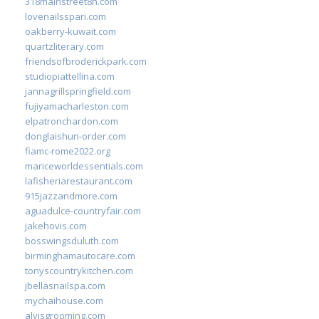
318mainstreet8h.com
lovenailsspari.com
oakberry-kuwait.com
quartzliterary.com
friendsofbroderickpark.com
studiopiattellina.com
jannagrillspringfield.com
fujiyamacharleston.com
elpatronchardon.com
donglaishun-order.com
fiamc-rome2022.org
mariceworldessentials.com
lafisheriarestaurant.com
915jazzandmore.com
aguadulce-countryfair.com
jakehovis.com
bosswingsduluth.com
birminghamautocare.com
tonyscountrykitchen.com
jbellasnailspa.com
mychaihouse.com
alvisgrooming.com