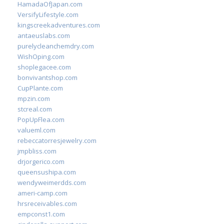
HamadaOfJapan.com
VersifyLifestyle.com
kingscreekadventures.com
antaeuslabs.com
purelycleanchemdry.com
WishOping.com
shoplegacee.com
bonvivantshop.com
CupPlante.com
mpzin.com
stcreal.com
PopUpFlea.com
valueml.com
rebeccatorresjewelry.com
jmpbliss.com
drjorgerico.com
queensushipa.com
wendyweimerdds.com
ameri-camp.com
hrsreceivables.com
empconst1.com