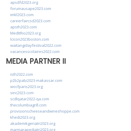
apsdfd2023.org
forumausape2023.com
imkl2023.com
careerfaircsd2023.com
apsth2023.com
MedItRio2023.org
lcicon2023boston.com
waitangidayfestival2022.com
vacancesscolaires2022.com
MEDIA PARTNER II
isth2022.com
p2b2pabi2023-makassar.com
wocfparis2023.org
sinc2023.com
scdlqatar2022-qa.com
thecolumbiagrill.com
provisionscheeseandwineshoppe.com
khedi2023.org
akademikgeriatri2023.org
marmarapediatri2023.org