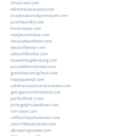
shoes-vert.com
elbotanicopanama.com
shadyoaksrockportrvpark.com
jccoinlaundry.com
kautorepair.com
marjaeswinebar.com
elmazatlanclinton.com
ideacoffeenyc.com
odieschillicothe.com
lacantinitagalesburg.com
pizzadeliverybristol.com
greenstarsmogcheck.com
happypawspl.com
callahansautoservicecenter.com
georgiascornermarket.com
perfectfit24-7.com
portugalprivatedriver.com
von-racer.com
coffeeshopcharleston.com
salon104mainstreet.com
alkaspringswater.com