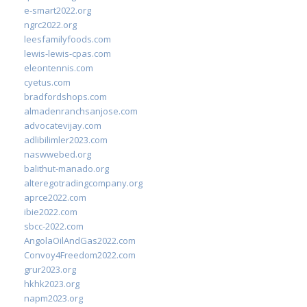
e-smart2022.org
ngrc2022.org
leesfamilyfoods.com
lewis-lewis-cpas.com
eleontennis.com
cyetus.com
bradfordshops.com
almadenranchsanjose.com
advocatevijay.com
adlibilimler2023.com
naswwebed.org
balithut-manado.org
alteregotradingcompany.org
aprce2022.com
ibie2022.com
sbcc-2022.com
AngolaOilAndGas2022.com
Convoy4Freedom2022.com
grur2023.org
hkhk2023.org
napm2023.org