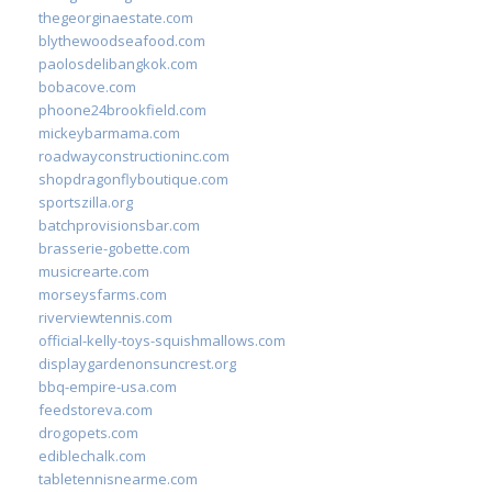
thegeorginaestate.com
blythewoodseafood.com
paolosdelibangkok.com
bobacove.com
phoone24brookfield.com
mickeybarmama.com
roadwayconstructioninc.com
shopdragonflyboutique.com
sportszilla.org
batchprovisionsbar.com
brasserie-gobette.com
musicrearte.com
morseysfarms.com
riverviewtennis.com
official-kelly-toys-squishmallows.com
displaygardenonsuncrest.org
bbq-empire-usa.com
feedstoreva.com
drogopets.com
ediblechalk.com
tabletennisnearme.com