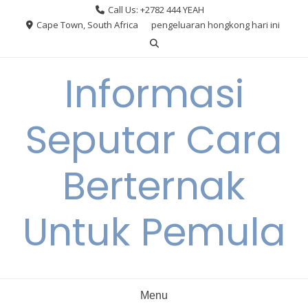
Skip
Call Us: +2782 444 YEAH
to
Cape Town, South Africa
pengeluaran hongkong hari ini
content
Informasi
Seputar Cara
Berternak
Untuk Pemula
Menu