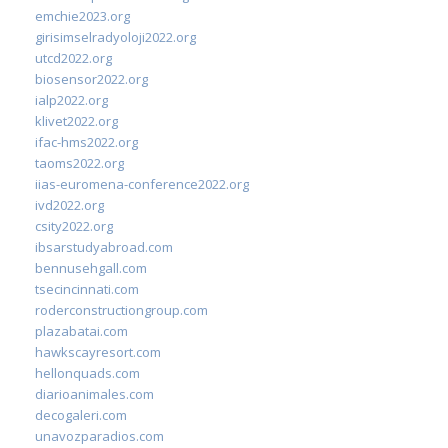
emchie2023.org
girisimselradyoloji2022.org
utcd2022.org
biosensor2022.org
ialp2022.org
klivet2022.org
ifac-hms2022.org
taoms2022.org
iias-euromena-conference2022.org
ivd2022.org
csity2022.org
ibsarstudyabroad.com
bennusehgall.com
tsecincinnati.com
roderconstructiongroup.com
plazabatai.com
hawkscayresort.com
hellonquads.com
diarioanimales.com
decogaleri.com
unavozparadios.com