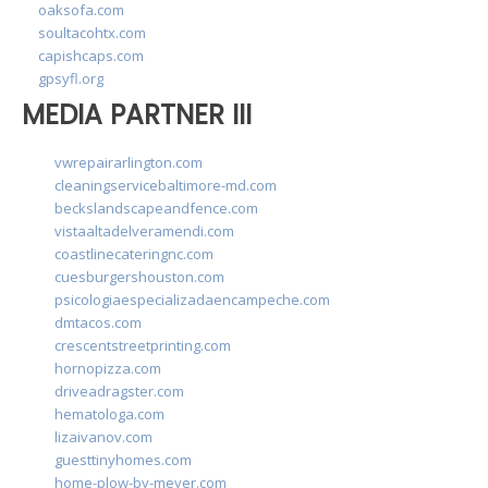
oaksofa.com
soultacohtx.com
capishcaps.com
gpsyfl.org
MEDIA PARTNER III
vwrepairarlington.com
cleaningservicebaltimore-md.com
beckslandscapeandfence.com
vistaaltadelveramendi.com
coastlinecateringnc.com
cuesburgershouston.com
psicologiaespecializadaencampeche.com
dmtacos.com
crescentstreetprinting.com
hornopizza.com
driveadragster.com
hematologa.com
lizaivanov.com
guesttinyhomes.com
home-plow-by-meyer.com