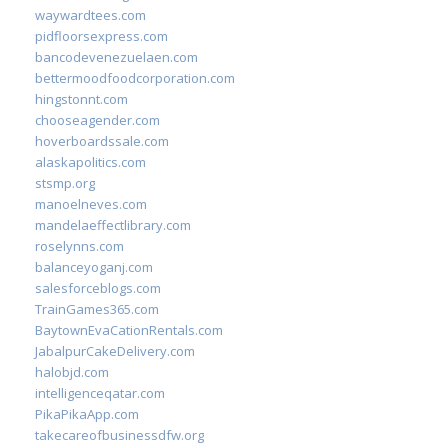
waywardtees.com
pidfloorsexpress.com
bancodevenezuelaen.com
bettermoodfoodcorporation.com
hingstonnt.com
chooseagender.com
hoverboardssale.com
alaskapolitics.com
stsmp.org
manoelneves.com
mandelaeffectlibrary.com
roselynns.com
balanceyoganj.com
salesforceblogs.com
TrainGames365.com
BaytownEvaCationRentals.com
JabalpurCakeDelivery.com
halobjd.com
intelligenceqatar.com
PikaPikaApp.com
takecareofbusinessdfw.org