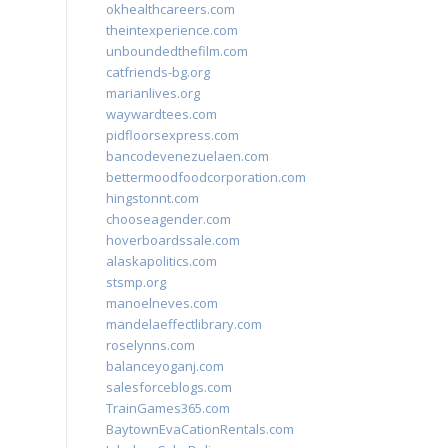
okhealthcareers.com
theintexperience.com
unboundedthefilm.com
catfriends-bg.org
marianlives.org
waywardtees.com
pidfloorsexpress.com
bancodevenezuelaen.com
bettermoodfoodcorporation.com
hingstonnt.com
chooseagender.com
hoverboardssale.com
alaskapolitics.com
stsmp.org
manoelneves.com
mandelaeffectlibrary.com
roselynns.com
balanceyoganj.com
salesforceblogs.com
TrainGames365.com
BaytownEvaCationRentals.com