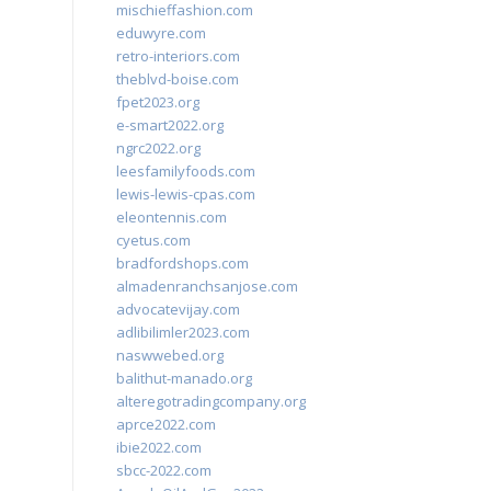
mischieffashion.com
eduwyre.com
retro-interiors.com
theblvd-boise.com
fpet2023.org
e-smart2022.org
ngrc2022.org
leesfamilyfoods.com
lewis-lewis-cpas.com
eleontennis.com
cyetus.com
bradfordshops.com
almadenranchsanjose.com
advocatevijay.com
adlibilimler2023.com
naswwebed.org
balithut-manado.org
alteregotradingcompany.org
aprce2022.com
ibie2022.com
sbcc-2022.com