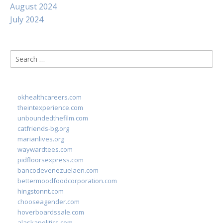
August 2024
July 2024
Search
for:
okhealthcareers.com
theintexperience.com
unboundedthefilm.com
catfriends-bg.org
marianlives.org
waywardtees.com
pidfloorsexpress.com
bancodevenezuelaen.com
bettermoodfoodcorporation.com
hingstonnt.com
chooseagender.com
hoverboardssale.com
alaskapolitics.com