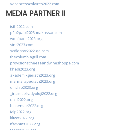
vacancesscolaires2022.com
MEDIA PARTNER II
isth2022.com
p2b2pabi2023-makassar.com
wocfparis2023.org
sinc2023.com
scdlqatar2022-qa.com
thecolumbiagrill.com
provisionscheeseandwineshoppe.com
khedi2023.org
akademikgeriatri2023.org
marmarapediatri2023.org
emchie2023.org
girisimselradyoloji2022.org
utcd2022.org
biosensor2022.org
ialp2022.org
klivet2022.org
ifac-hms2022.org
taoms2022.org