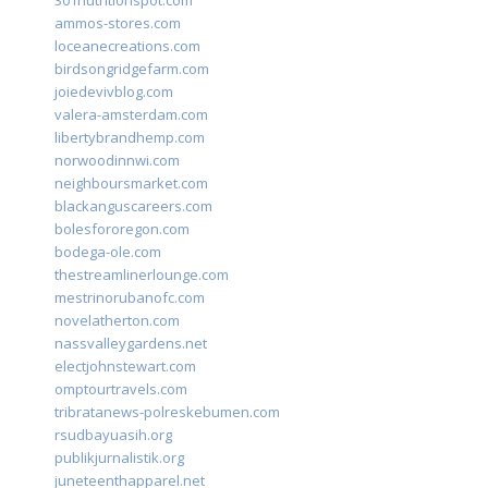
301nutritionspot.com
ammos-stores.com
loceanecreations.com
birdsongridgefarm.com
joiedevivblog.com
valera-amsterdam.com
libertybrandhemp.com
norwoodinnwi.com
neighboursmarket.com
blackanguscareers.com
bolesfororegon.com
bodega-ole.com
thestreamlinerlounge.com
mestrinorubanofc.com
novelatherton.com
nassvalleygardens.net
electjohnstewart.com
omptourtravels.com
tribratanews-polreskebumen.com
rsudbayuasih.org
publikjurnalistik.org
juneteenthapparel.net