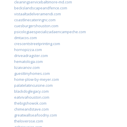
cleaningservicebaltimore-md.com
beckslandscapeandfence.com
vistaaltadelveramendi.com
coastlinecateringnc.com
cuesburgershouston.com
psicologiaespecializadaencampeche.com
dmtacos.com
crescentstreetprinting.com
hornopizza.com
driveadragster.com
hematologa.com
lizaivanov.com
guesttinyhomes.com
home-plow-by-meyer.com
palatelatincuisine.com
blackdoglegacy.com
eatvivahouston.com
thebigshowok.com
chimeandstave.com
greatwallseafoodny.com
theloverose.com