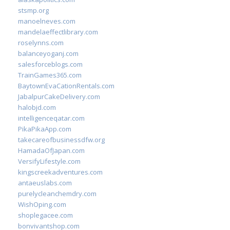
stsmp.org
manoelneves.com
mandelaeffectlibrary.com
roselynns.com
balanceyoganj.com
salesforceblogs.com
TrainGames365.com
BaytownEvaCationRentals.com
JabalpurCakeDelivery.com
halobjd.com
intelligenceqatar.com
PikaPikaApp.com
takecareofbusinessdfw.org
HamadaOfJapan.com
VersifyLifestyle.com
kingscreekadventures.com
antaeuslabs.com
purelycleanchemdry.com
WishOping.com
shoplegacee.com
bonvivantshop.com