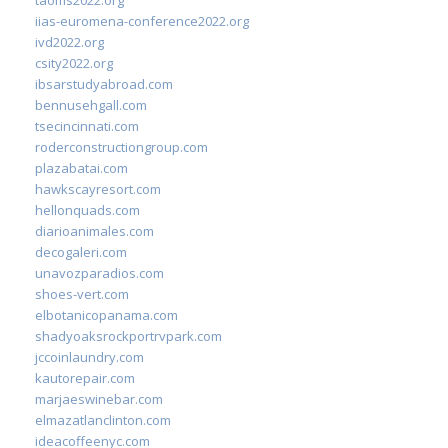
iias-euromena-conference2022.org
ivd2022.org
csity2022.org
ibsarstudyabroad.com
bennusehgall.com
tsecincinnati.com
roderconstructiongroup.com
plazabatai.com
hawkscayresort.com
hellonquads.com
diarioanimales.com
decogaleri.com
unavozparadios.com
shoes-vert.com
elbotanicopanama.com
shadyoaksrockportrvpark.com
jccoinlaundry.com
kautorepair.com
marjaeswinebar.com
elmazatlanclinton.com
ideacoffeenyc.com