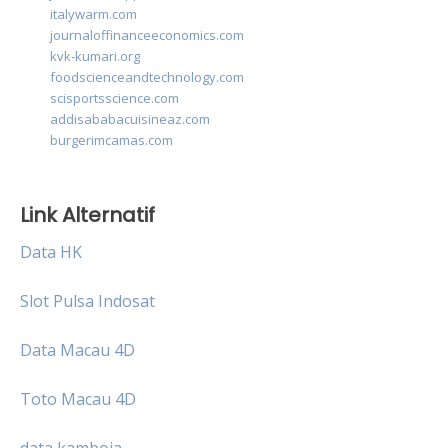
italywarm.com
journaloffinanceeconomics.com
kvk-kumari.org
foodscienceandtechnology.com
scisportsscience.com
addisababacuisineaz.com
burgerimcamas.com
Link Alternatif
Data HK
Slot Pulsa Indosat
Data Macau 4D
Toto Macau 4D