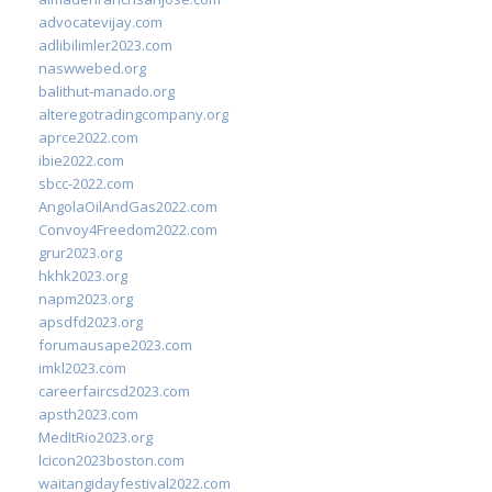
advocatevijay.com
adlibilimler2023.com
naswwebed.org
balithut-manado.org
alteregotradingcompany.org
aprce2022.com
ibie2022.com
sbcc-2022.com
AngolaOilAndGas2022.com
Convoy4Freedom2022.com
grur2023.org
hkhk2023.org
napm2023.org
apsdfd2023.org
forumausape2023.com
imkl2023.com
careerfaircsd2023.com
apsth2023.com
MedItRio2023.org
lcicon2023boston.com
waitangidayfestival2022.com