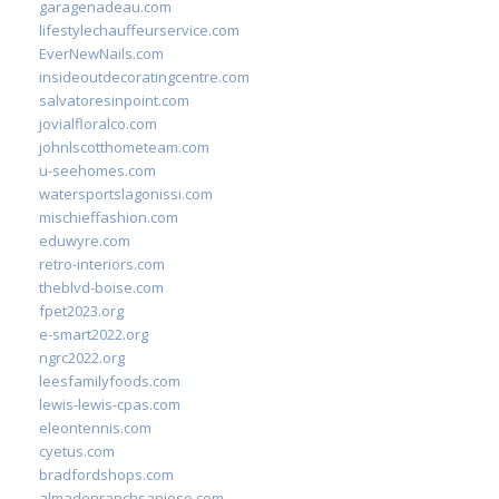
garagenadeau.com
lifestylechauffeurservice.com
EverNewNails.com
insideoutdecoratingcentre.com
salvatoresinpoint.com
jovialfloralco.com
johnlscotthometeam.com
u-seehomes.com
watersportslagonissi.com
mischieffashion.com
eduwyre.com
retro-interiors.com
theblvd-boise.com
fpet2023.org
e-smart2022.org
ngrc2022.org
leesfamilyfoods.com
lewis-lewis-cpas.com
eleontennis.com
cyetus.com
bradfordshops.com
almadenranchsanjose.com