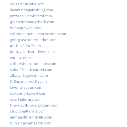
odieschillicothe.com
lacantinitagalesburg.com
pizzadeliverybristol.com
greenstarsmogcheck.com
happypawspl.com
callahansautoservicecenter.com
georgiascornermarket.com
perfectfit24-7.com
portugalprivatedriver.com
von-racer.com
coffeeshopcharleston.com
salon104mainstreet.com
alkaspringswater.com
318mainstreet8h.com
lovenailsspari.com
oakberry-kuwait.com
quartzliterary.com
friendsofbroderickpark.com
studiopiattellina.com
jannagrillspringfield.com
fujiyamacharleston.com