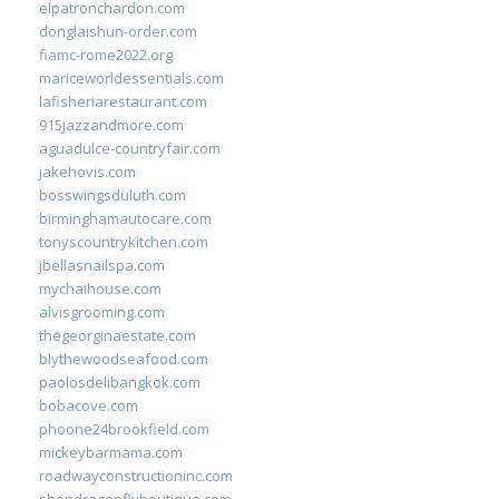
elpatronchardon.com
donglaishun-order.com
fiamc-rome2022.org
mariceworldessentials.com
lafisheriarestaurant.com
915jazzandmore.com
aguadulce-countryfair.com
jakehovis.com
bosswingsduluth.com
birminghamautocare.com
tonyscountrykitchen.com
jbellasnailspa.com
mychaihouse.com
alvisgrooming.com
thegeorginaestate.com
blythewoodseafood.com
paolosdelibangkok.com
bobacove.com
phoone24brookfield.com
mickeybarmama.com
roadwayconstructioninc.com
shopdragonflyboutique.com