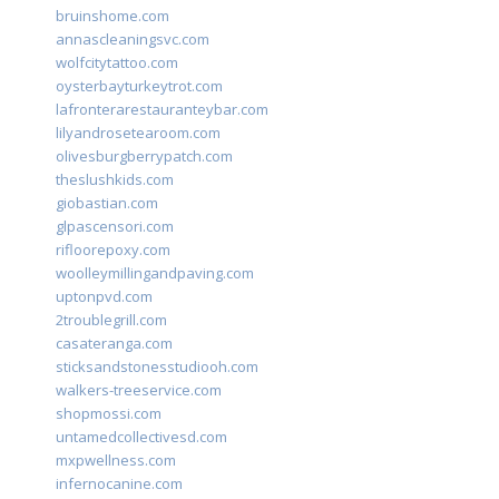
bruinshome.com
annascleaningsvc.com
wolfcitytattoo.com
oysterbayturkeytrot.com
lafronterarestauranteybar.com
lilyandrosetearoom.com
olivesburgberrypatch.com
theslushkids.com
giobastian.com
glpascensori.com
rifloorepoxy.com
woolleymillingandpaving.com
uptonpvd.com
2troublegrill.com
casateranga.com
sticksandstonesstudiooh.com
walkers-treeservice.com
shopmossi.com
untamedcollectivesd.com
mxpwellness.com
infernocanine.com