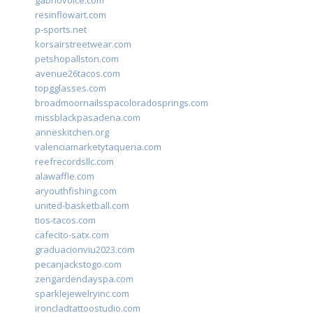
gabriovoice.com
resinflowart.com
p-sports.net
korsairstreetwear.com
petshopallston.com
avenue26tacos.com
topgglasses.com
broadmoornailsspacoloradosprings.com
missblackpasadena.com
anneskitchen.org
valenciamarketytaqueria.com
reefrecordsllc.com
alawaffle.com
aryouthfishing.com
united-basketball.com
tios-tacos.com
cafecito-satx.com
graduacionviu2023.com
pecanjackstogo.com
zengardendayspa.com
sparklejewelryinc.com
ironcladtattoostudio.com