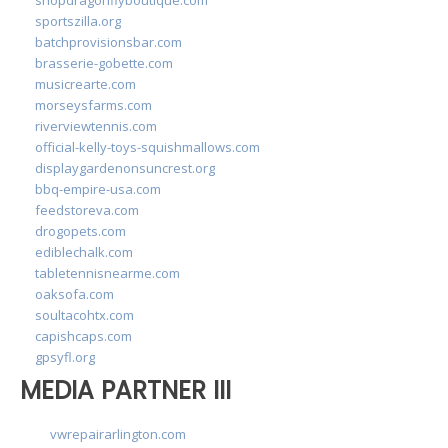
sportszilla.org
batchprovisionsbar.com
brasserie-gobette.com
musicrearte.com
morseysfarms.com
riverviewtennis.com
official-kelly-toys-squishmallows.com
displaygardenonsuncrest.org
bbq-empire-usa.com
feedstoreva.com
drogopets.com
ediblechalk.com
tabletennisnearme.com
oaksofa.com
soultacohtx.com
capishcaps.com
gpsyfl.org
MEDIA PARTNER III
vwrepairarlington.com