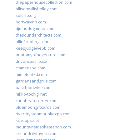
thepaperhousecollection.com
allisonwillisholley.com
solslite.org
portwayinn.com
djmaddogmusic.com
thesoundarchitects.com
allin1roofing.com
keepjudgewebb.com
anatomyofadventure.com
drivancastillo.com
cmmedspa.com
midletontkd.com
gardensandgrills.com
basilfoodwine.com
nikko-tochigi.net
caribbean-corner.com
bluemoongiftcards.com
rivercitysteampunkexpo.com
kchoops.net
mountainsideskateshop.com
kirtlandcitytavern.com