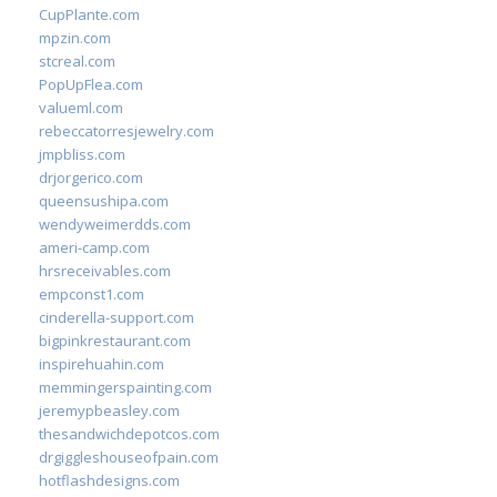
CupPlante.com
mpzin.com
stcreal.com
PopUpFlea.com
valueml.com
rebeccatorresjewelry.com
jmpbliss.com
drjorgerico.com
queensushipa.com
wendyweimerdds.com
ameri-camp.com
hrsreceivables.com
empconst1.com
cinderella-support.com
bigpinkrestaurant.com
inspirehuahin.com
memmingerspainting.com
jeremypbeasley.com
thesandwichdepotcos.com
drgiggleshouseofpain.com
hotflashdesigns.com