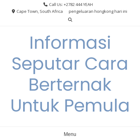
Skip
Call Us: +2782 444 YEAH
to
Cape Town, South Africa
pengeluaran hongkong hari ini
content
Informasi
Seputar Cara
Berternak
Untuk Pemula
Menu