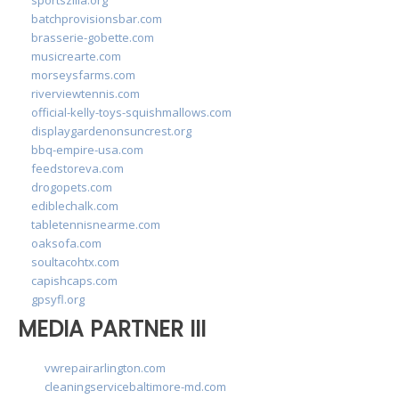
batchprovisionsbar.com
brasserie-gobette.com
musicrearte.com
morseysfarms.com
riverviewtennis.com
official-kelly-toys-squishmallows.com
displaygardenonsuncrest.org
bbq-empire-usa.com
feedstoreva.com
drogopets.com
ediblechalk.com
tabletennisnearme.com
oaksofa.com
soultacohtx.com
capishcaps.com
gpsyfl.org
MEDIA PARTNER III
vwrepairarlington.com
cleaningservicebaltimore-md.com