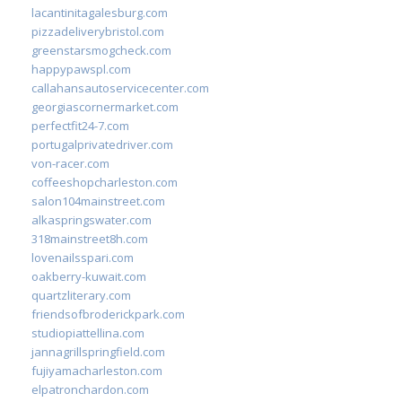
lacantinitagalesburg.com
pizzadeliverybristol.com
greenstarsmogcheck.com
happypawspl.com
callahansautoservicecenter.com
georgiascornermarket.com
perfectfit24-7.com
portugalprivatedriver.com
von-racer.com
coffeeshopcharleston.com
salon104mainstreet.com
alkaspringswater.com
318mainstreet8h.com
lovenailsspari.com
oakberry-kuwait.com
quartzliterary.com
friendsofbroderickpark.com
studiopiattellina.com
jannagrillspringfield.com
fujiyamacharleston.com
elpatronchardon.com