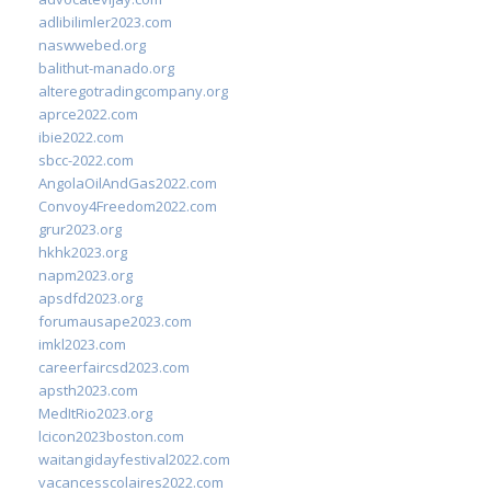
adlibilimler2023.com
naswwebed.org
balithut-manado.org
alteregotradingcompany.org
aprce2022.com
ibie2022.com
sbcc-2022.com
AngolaOilAndGas2022.com
Convoy4Freedom2022.com
grur2023.org
hkhk2023.org
napm2023.org
apsdfd2023.org
forumausape2023.com
imkl2023.com
careerfaircsd2023.com
apsth2023.com
MedItRio2023.org
lcicon2023boston.com
waitangidayfestival2022.com
vacancesscolaires2022.com