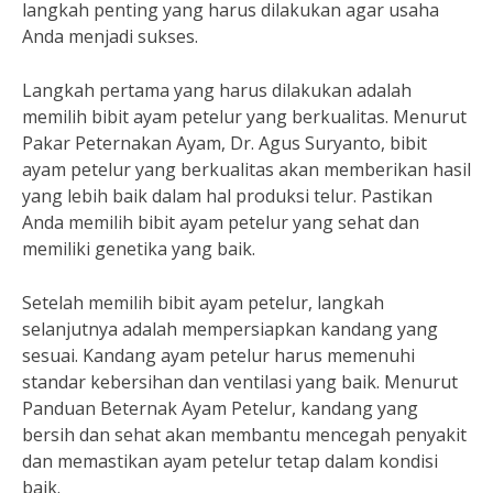
langkah penting yang harus dilakukan agar usaha
Anda menjadi sukses.
Langkah pertama yang harus dilakukan adalah
memilih bibit ayam petelur yang berkualitas. Menurut
Pakar Peternakan Ayam, Dr. Agus Suryanto, bibit
ayam petelur yang berkualitas akan memberikan hasil
yang lebih baik dalam hal produksi telur. Pastikan
Anda memilih bibit ayam petelur yang sehat dan
memiliki genetika yang baik.
Setelah memilih bibit ayam petelur, langkah
selanjutnya adalah mempersiapkan kandang yang
sesuai. Kandang ayam petelur harus memenuhi
standar kebersihan dan ventilasi yang baik. Menurut
Panduan Beternak Ayam Petelur, kandang yang
bersih dan sehat akan membantu mencegah penyakit
dan memastikan ayam petelur tetap dalam kondisi
baik.