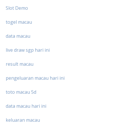
Slot Demo
togel macau
data macau
live draw sgp hari ini
result macau
pengeluaran macau hari ini
toto macau 5d
data macau hari ini
keluaran macau