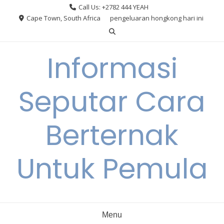
Skip
Call Us: +2782 444 YEAH
to
Cape Town, South Africa
pengeluaran hongkong hari ini
content
Informasi
Seputar Cara
Berternak
Untuk Pemula
Menu