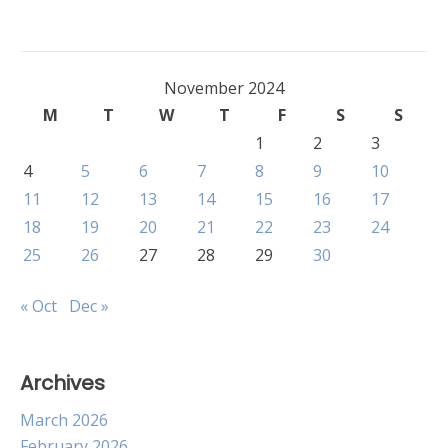
November 2024
M
T
W
T
F
S
S
1
2
3
4
5
6
7
8
9
10
11
12
13
14
15
16
17
18
19
20
21
22
23
24
25
26
27
28
29
30
« Oct
Dec »
Archives
March 2026
February 2026