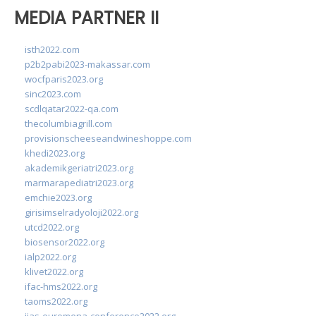
MEDIA PARTNER II
isth2022.com
p2b2pabi2023-makassar.com
wocfparis2023.org
sinc2023.com
scdlqatar2022-qa.com
thecolumbiagrill.com
provisionscheeseandwineshoppe.com
khedi2023.org
akademikgeriatri2023.org
marmarapediatri2023.org
emchie2023.org
girisimselradyoloji2022.org
utcd2022.org
biosensor2022.org
ialp2022.org
klivet2022.org
ifac-hms2022.org
taoms2022.org
iias-euromena-conference2022.org