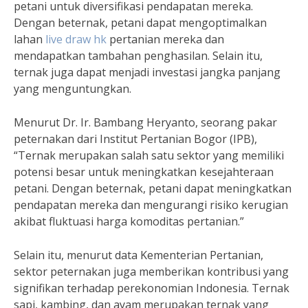
petani untuk diversifikasi pendapatan mereka.
Dengan beternak, petani dapat mengoptimalkan
lahan
live draw hk
pertanian mereka dan
mendapatkan tambahan penghasilan. Selain itu,
ternak juga dapat menjadi investasi jangka panjang
yang menguntungkan.
Menurut Dr. Ir. Bambang Heryanto, seorang pakar
peternakan dari Institut Pertanian Bogor (IPB),
“Ternak merupakan salah satu sektor yang memiliki
potensi besar untuk meningkatkan kesejahteraan
petani. Dengan beternak, petani dapat meningkatkan
pendapatan mereka dan mengurangi risiko kerugian
akibat fluktuasi harga komoditas pertanian.”
Selain itu, menurut data Kementerian Pertanian,
sektor peternakan juga memberikan kontribusi yang
signifikan terhadap perekonomian Indonesia. Ternak
sapi, kambing, dan ayam merupakan ternak yang