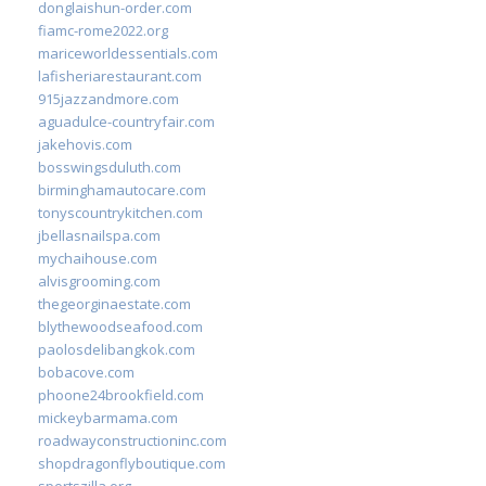
donglaishun-order.com
fiamc-rome2022.org
mariceworldessentials.com
lafisheriarestaurant.com
915jazzandmore.com
aguadulce-countryfair.com
jakehovis.com
bosswingsduluth.com
birminghamautocare.com
tonyscountrykitchen.com
jbellasnailspa.com
mychaihouse.com
alvisgrooming.com
thegeorginaestate.com
blythewoodseafood.com
paolosdelibangkok.com
bobacove.com
phoone24brookfield.com
mickeybarmama.com
roadwayconstructioninc.com
shopdragonflyboutique.com
sportszilla.org