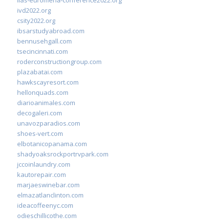
ivd2022.org
csity2022.org
ibsarstudyabroad.com
bennusehgall.com
tsecincinnati.com
roderconstructiongroup.com
plazabatai.com
hawkscayresort.com
hellonquads.com
diarioanimales.com
decogaleri.com
unavozparadios.com
shoes-vert.com
elbotanicopanama.com
shadyoaksrockportrvpark.com
jccoinlaundry.com
kautorepair.com
marjaeswinebar.com
elmazatlanclinton.com
ideacoffeenyc.com
odieschillicothe.com