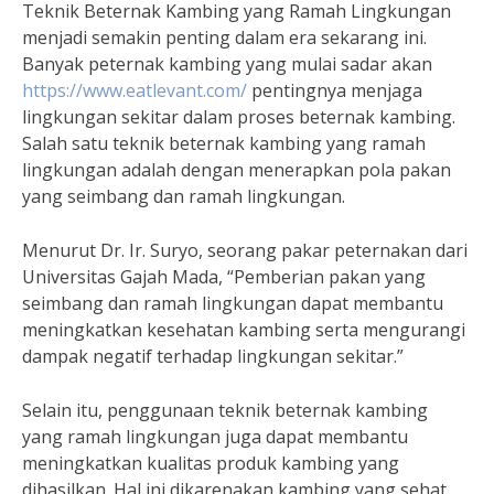
Teknik Beternak Kambing yang Ramah Lingkungan
menjadi semakin penting dalam era sekarang ini.
Banyak peternak kambing yang mulai sadar akan
https://www.eatlevant.com/
pentingnya menjaga
lingkungan sekitar dalam proses beternak kambing.
Salah satu teknik beternak kambing yang ramah
lingkungan adalah dengan menerapkan pola pakan
yang seimbang dan ramah lingkungan.
Menurut Dr. Ir. Suryo, seorang pakar peternakan dari
Universitas Gajah Mada, “Pemberian pakan yang
seimbang dan ramah lingkungan dapat membantu
meningkatkan kesehatan kambing serta mengurangi
dampak negatif terhadap lingkungan sekitar.”
Selain itu, penggunaan teknik beternak kambing
yang ramah lingkungan juga dapat membantu
meningkatkan kualitas produk kambing yang
dihasilkan. Hal ini dikarenakan kambing yang sehat