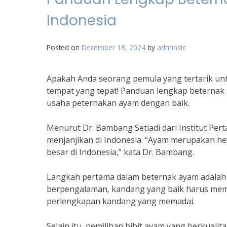
Indonesia
Posted on
December 18, 2024
by
adminstc
Apakah Anda seorang pemula yang tertarik untu
tempat yang tepat! Panduan lengkap beternak
usaha peternakan ayam dengan baik.
Menurut Dr. Bambang Setiadi dari Institut Per
menjanjikan di Indonesia. “Ayam merupakan he
besar di Indonesia,” kata Dr. Bambang.
Langkah pertama dalam beternak ayam adalah
berpengalaman, kandang yang baik harus memili
perlengkapan kandang yang memadai.
Selain itu, pemilihan bibit ayam yang berkuali