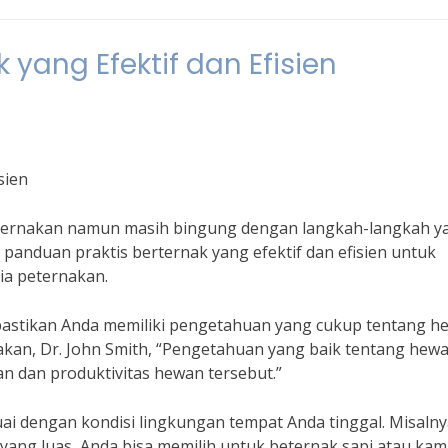
 yang Efektif dan Efisien
sien
eternakan namun masih bingung dengan langkah-langkah y
panduan praktis berternak yang efektif dan efisien untuk
a peternakan.
astikan Anda memiliki pengetahuan yang cukup tentang h
kan, Dr. John Smith, “Pengetahuan yang baik tentang hew
n dan produktivitas hewan tersebut.”
suai dengan kondisi lingkungan tempat Anda tinggal. Misalny
n yang luas, Anda bisa memilih untuk beternak sapi atau kam