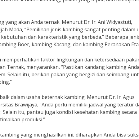
g yang akan Anda ternak. Menurut Dr. Ir. Ani Widyastuti,
djah Mada, “Pemilihan jenis kambing sangat penting dalam 
i kebutuhan dan karakteristik yang berbeda.” Beberapa jeni
kambing Boer, kambing Kacang, dan kambing Peranakan Et
lu memperhatikan faktor lingkungan dan ketersediaan pakan
elitian Ternak, menyarankan, “Pastikan kandang kambing And
rem. Selain itu, berikan pakan yang bergizi dan seimbang un
ing.”
aik dalam usaha beternak kambing. Menurut Dr. Ir. Agus
rsitas Brawijaya, “Anda perlu memiliki jadwal yang teratur 
elain itu, pantau juga kondisi kesehatan kambing secara
imalkan produksi.”
ambing yang menghasilkan ini, diharapkan Anda bisa suks