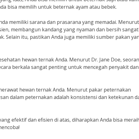
Anda bisa memilih untuk beternak ayam atau bebek.
 Anda memiliki sarana dan prasarana yang memadai. Menurut
fisien, membangun kandang yang nyaman dan bersih sangat
. Selain itu, pastikan Anda juga memiliki sumber pakan ya
kesehatan hewan ternak Anda. Menurut Dr. Jane Doe, seora
cara berkala sangat penting untuk mencegah penyakit dan
m merawat hewan ternak Anda. Menurut pakar peternakan
sesan dalam peternakan adalah konsistensi dan ketekunan d
ng efektif dan efisien di atas, diharapkan Anda bisa merai
mencoba!