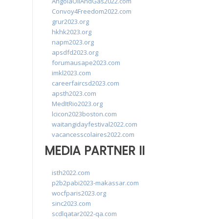
AngolaOilAndGas2022.com
Convoy4Freedom2022.com
grur2023.org
hkhk2023.org
napm2023.org
apsdfd2023.org
forumausape2023.com
imkl2023.com
careerfaircsd2023.com
apsth2023.com
MedItRio2023.org
lcicon2023boston.com
waitangidayfestival2022.com
vacancesscolaires2022.com
MEDIA PARTNER II
isth2022.com
p2b2pabi2023-makassar.com
wocfparis2023.org
sinc2023.com
scdlqatar2022-qa.com