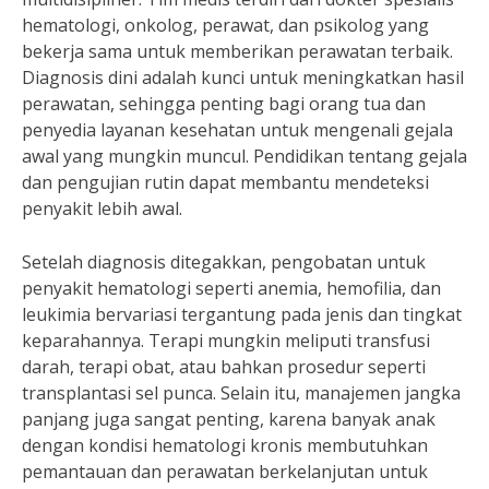
hematologi, onkolog, perawat, dan psikolog yang
bekerja sama untuk memberikan perawatan terbaik.
Diagnosis dini adalah kunci untuk meningkatkan hasil
perawatan, sehingga penting bagi orang tua dan
penyedia layanan kesehatan untuk mengenali gejala
awal yang mungkin muncul. Pendidikan tentang gejala
dan pengujian rutin dapat membantu mendeteksi
penyakit lebih awal.
Setelah diagnosis ditegakkan, pengobatan untuk
penyakit hematologi seperti anemia, hemofilia, dan
leukimia bervariasi tergantung pada jenis dan tingkat
keparahannya. Terapi mungkin meliputi transfusi
darah, terapi obat, atau bahkan prosedur seperti
transplantasi sel punca. Selain itu, manajemen jangka
panjang juga sangat penting, karena banyak anak
dengan kondisi hematologi kronis membutuhkan
pemantauan dan perawatan berkelanjutan untuk