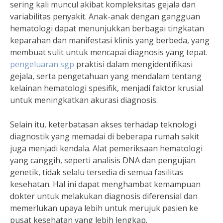
sering kali muncul akibat kompleksitas gejala dan
variabilitas penyakit. Anak-anak dengan gangguan
hematologi dapat menunjukkan berbagai tingkatan
keparahan dan manifestasi klinis yang berbeda, yang
membuat sulit untuk mencapai diagnosis yang tepat.
pengeluaran sgp
praktisi dalam mengidentifikasi
gejala, serta pengetahuan yang mendalam tentang
kelainan hematologi spesifik, menjadi faktor krusial
untuk meningkatkan akurasi diagnosis.
Selain itu, keterbatasan akses terhadap teknologi
diagnostik yang memadai di beberapa rumah sakit
juga menjadi kendala. Alat pemeriksaan hematologi
yang canggih, seperti analisis DNA dan pengujian
genetik, tidak selalu tersedia di semua fasilitas
kesehatan. Hal ini dapat menghambat kemampuan
dokter untuk melakukan diagnosis diferensial dan
memerlukan upaya lebih untuk merujuk pasien ke
pusat kesehatan yang lebih lengkap.