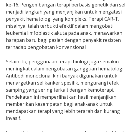
ke-16. Pengembangan terapi berbasis genetik dan sel
menjadi langkah yang menjanjikan untuk mengatasi
penyakit hematologi yang kompleks. Terapi CAR-T,
misalnya, telah terbukti efektif dalam mengobati
leukemia limfoblastik akuta pada anak, menawarkan
harapan baru bagi pasien dengan penyakit resisten
terhadap pengobatan konvensional.
Selain itu, penggunaan terapi biologi juga semakin
meningkat dalam pengobatan gangguan hematologi.
Antibodi monoclonal kini banyak digunakan untuk
menargetkan sel kanker spesifik, mengurangi efek
samping yang sering terkait dengan kemoterapi.
Pendekatan ini memperlihatkan hasil menjanjikan,
memberikan kesempatan bagi anak-anak untuk
mendapatkan terapi yang lebih terarah dan kurang
invasif.