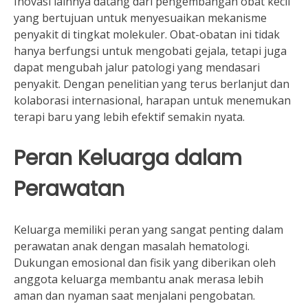
Inovasi lainnya datang dari pengembangan obat kecil
yang bertujuan untuk menyesuaikan mekanisme
penyakit di tingkat molekuler. Obat-obatan ini tidak
hanya berfungsi untuk mengobati gejala, tetapi juga
dapat mengubah jalur patologi yang mendasari
penyakit. Dengan penelitian yang terus berlanjut dan
kolaborasi internasional, harapan untuk menemukan
terapi baru yang lebih efektif semakin nyata.
Peran Keluarga dalam
Perawatan
Keluarga memiliki peran yang sangat penting dalam
perawatan anak dengan masalah hematologi.
Dukungan emosional dan fisik yang diberikan oleh
anggota keluarga membantu anak merasa lebih
aman dan nyaman saat menjalani pengobatan.