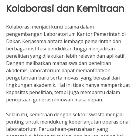
Kolaborasi dan Kemitraan
Kolaborasi menjadi kunci utama dalam
pengembangan Laboratorium Kantor Pemerintah di
Dakar. Kerjasama antara lembaga pemerintah dan
berbagai institusi pendidikan tinggi menjadikan
penelitian yang dilakukan lebih relevan dan aplikatif.
Dengan melibatkan mahasiswa dan penelitian
akademis, laboratorium dapat memanfaatkan
pengetahuan baru serta inovasi yang berasal dari
lingkungan akademik. Hal ini tidak hanya memperkuat
kapasitas penelitian, tetapi juga membantu dalam
penciptaan generasi ilmuwan masa depan.
Selain itu, kemitraan dengan sektor swasta menjadi
penting untuk mendukung keberlanjutan operasional
laboratorium. Perusahaan-perusahaan yang