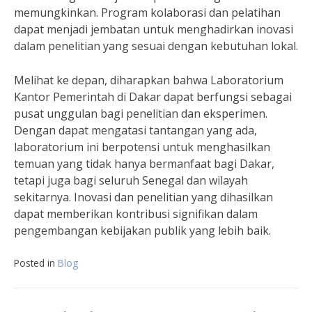
memungkinkan. Program kolaborasi dan pelatihan
dapat menjadi jembatan untuk menghadirkan inovasi
dalam penelitian yang sesuai dengan kebutuhan lokal.
Melihat ke depan, diharapkan bahwa Laboratorium
Kantor Pemerintah di Dakar dapat berfungsi sebagai
pusat unggulan bagi penelitian dan eksperimen.
Dengan dapat mengatasi tantangan yang ada,
laboratorium ini berpotensi untuk menghasilkan
temuan yang tidak hanya bermanfaat bagi Dakar,
tetapi juga bagi seluruh Senegal dan wilayah
sekitarnya. Inovasi dan penelitian yang dihasilkan
dapat memberikan kontribusi signifikan dalam
pengembangan kebijakan publik yang lebih baik.
Posted in
Blog