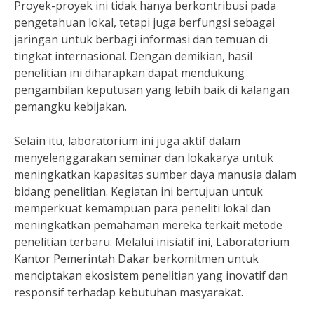
Proyek-proyek ini tidak hanya berkontribusi pada
pengetahuan lokal, tetapi juga berfungsi sebagai
jaringan untuk berbagi informasi dan temuan di
tingkat internasional. Dengan demikian, hasil
penelitian ini diharapkan dapat mendukung
pengambilan keputusan yang lebih baik di kalangan
pemangku kebijakan.
Selain itu, laboratorium ini juga aktif dalam
menyelenggarakan seminar dan lokakarya untuk
meningkatkan kapasitas sumber daya manusia dalam
bidang penelitian. Kegiatan ini bertujuan untuk
memperkuat kemampuan para peneliti lokal dan
meningkatkan pemahaman mereka terkait metode
penelitian terbaru. Melalui inisiatif ini, Laboratorium
Kantor Pemerintah Dakar berkomitmen untuk
menciptakan ekosistem penelitian yang inovatif dan
responsif terhadap kebutuhan masyarakat.