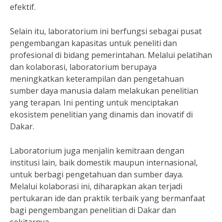
efektif.
Selain itu, laboratorium ini berfungsi sebagai pusat
pengembangan kapasitas untuk peneliti dan
profesional di bidang pemerintahan. Melalui pelatihan
dan kolaborasi, laboratorium berupaya
meningkatkan keterampilan dan pengetahuan
sumber daya manusia dalam melakukan penelitian
yang terapan. Ini penting untuk menciptakan
ekosistem penelitian yang dinamis dan inovatif di
Dakar.
Laboratorium juga menjalin kemitraan dengan
institusi lain, baik domestik maupun internasional,
untuk berbagi pengetahuan dan sumber daya.
Melalui kolaborasi ini, diharapkan akan terjadi
pertukaran ide dan praktik terbaik yang bermanfaat
bagi pengembangan penelitian di Dakar dan