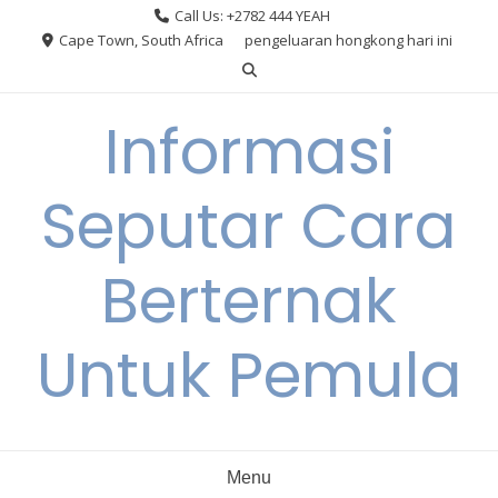
Skip
Call Us: +2782 444 YEAH
to
Cape Town, South Africa
pengeluaran hongkong hari ini
content
Informasi
Seputar Cara
Berternak
Untuk Pemula
Menu