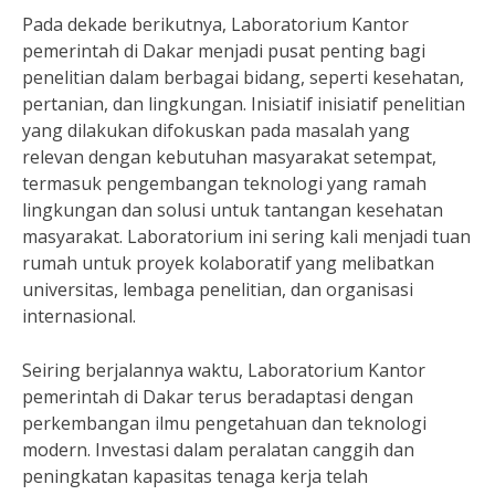
Pada dekade berikutnya, Laboratorium Kantor
pemerintah di Dakar menjadi pusat penting bagi
penelitian dalam berbagai bidang, seperti kesehatan,
pertanian, dan lingkungan. Inisiatif inisiatif penelitian
yang dilakukan difokuskan pada masalah yang
relevan dengan kebutuhan masyarakat setempat,
termasuk pengembangan teknologi yang ramah
lingkungan dan solusi untuk tantangan kesehatan
masyarakat. Laboratorium ini sering kali menjadi tuan
rumah untuk proyek kolaboratif yang melibatkan
universitas, lembaga penelitian, dan organisasi
internasional.
Seiring berjalannya waktu, Laboratorium Kantor
pemerintah di Dakar terus beradaptasi dengan
perkembangan ilmu pengetahuan dan teknologi
modern. Investasi dalam peralatan canggih dan
peningkatan kapasitas tenaga kerja telah