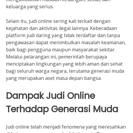
keluarga yang serius.
Selain itu, judi online sering kali terkait dengan
kejahatan dan aktivitas ilegal lainnya. Keberadaan
platform judi daring yang tidak terdaftar dan tanpa
pengawasan dapat menimbulkan masalah keamanan,
baik bagi pengguna maupun masyarakat sekitar.
Melalui pelarangan ini, pemerintah berupaya
menciptakan lingkungan yang lebih aman dan sehat
bagi seluruh warga negara, terutama generasi muda
yang merupakan aset masa depan bangsa.
Dampak Judi Online
Terhadap Generasi Muda
Judi online telah menjadi fenomena yang meresahkan