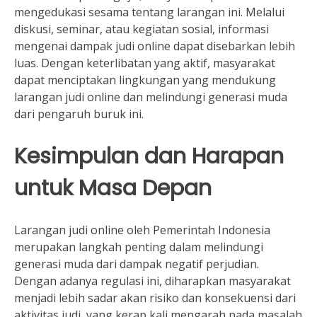
mengedukasi sesama tentang larangan ini. Melalui
diskusi, seminar, atau kegiatan sosial, informasi
mengenai dampak judi online dapat disebarkan lebih
luas. Dengan keterlibatan yang aktif, masyarakat
dapat menciptakan lingkungan yang mendukung
larangan judi online dan melindungi generasi muda
dari pengaruh buruk ini.
Kesimpulan dan Harapan
untuk Masa Depan
Larangan judi online oleh Pemerintah Indonesia
merupakan langkah penting dalam melindungi
generasi muda dari dampak negatif perjudian.
Dengan adanya regulasi ini, diharapkan masyarakat
menjadi lebih sadar akan risiko dan konsekuensi dari
aktivitas judi, yang kerap kali mengarah pada masalah