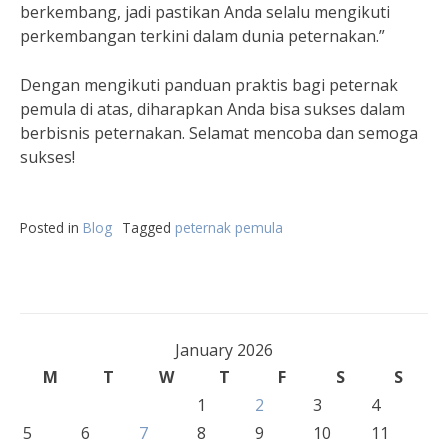
berkembang, jadi pastikan Anda selalu mengikuti
perkembangan terkini dalam dunia peternakan.”
Dengan mengikuti panduan praktis bagi peternak
pemula di atas, diharapkan Anda bisa sukses dalam
berbisnis peternakan. Selamat mencoba dan semoga
sukses!
Posted in
Blog
Tagged
peternak pemula
January 2026
M
T
W
T
F
S
S
1
2
3
4
5
6
7
8
9
10
11