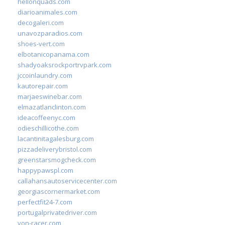
hellonquads.com
diarioanimales.com
decogaleri.com
unavozparadios.com
shoes-vert.com
elbotanicopanama.com
shadyoaksrockportrvpark.com
jccoinlaundry.com
kautorepair.com
marjaeswinebar.com
elmazatlanclinton.com
ideacoffeenyc.com
odieschillicothe.com
lacantinitagalesburg.com
pizzadeliverybristol.com
greenstarsmogcheck.com
happypawspl.com
callahansautoservicecenter.com
georgiascornermarket.com
perfectfit24-7.com
portugalprivatedriver.com
von-racer.com