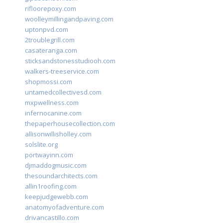
rifloorepoxy.com
woolleymillingandpaving.com
uptonpvd.com
2troublegrill.com
casateranga.com
sticksandstonesstudiooh.com
walkers-treeservice.com
shopmossi.com
untamedcollectivesd.com
mxpwellness.com
infernocanine.com
thepaperhousecollection.com
allisonwillisholley.com
solslite.org
portwayinn.com
djmaddogmusic.com
thesoundarchitects.com
allin1roofing.com
keepjudgewebb.com
anatomyofadventure.com
drivancastillo.com