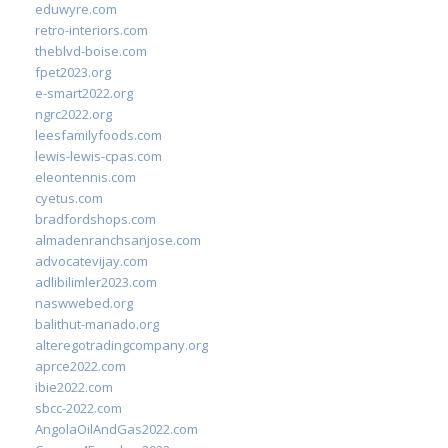
eduwyre.com
retro-interiors.com
theblvd-boise.com
fpet2023.org
e-smart2022.org
ngrc2022.org
leesfamilyfoods.com
lewis-lewis-cpas.com
eleontennis.com
cyetus.com
bradfordshops.com
almadenranchsanjose.com
advocatevijay.com
adlibilimler2023.com
naswwebed.org
balithut-manado.org
alteregotradingcompany.org
aprce2022.com
ibie2022.com
sbcc-2022.com
AngolaOilAndGas2022.com