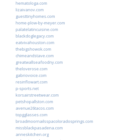
hematologa.com
lizaivanov.com
guesttinyhomes.com
home-plow-by-meyer.com
palatelatincuisine.com
blackdoglegacy.com
eatvivahouston.com
thebigshowok.com
chimeandstave.com
greatwallseafoodny.com
theloverose.com
gabriovoice.com
resinflowart.com
p-sports.net
korsairstreetwear.com
petshopallston.com
avenue26tacos.com
topgglasses.com
broadmoornailsspacoloradosprings.com
missblackpasadena.com
anneskitchen.org