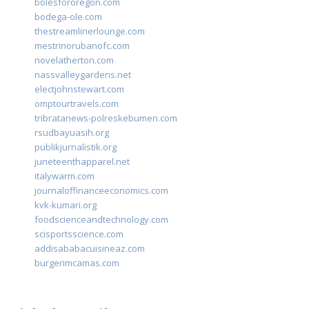
bolesfororegon.com
bodega-ole.com
thestreamlinerlounge.com
mestrinorubanofc.com
novelatherton.com
nassvalleygardens.net
electjohnstewart.com
omptourtravels.com
tribratanews-polreskebumen.com
rsudbayuasih.org
publikjurnalistik.org
juneteenthapparel.net
italywarm.com
journaloffinanceeconomics.com
kvk-kumari.org
foodscienceandtechnology.com
scisportsscience.com
addisababacuisineaz.com
burgerimcamas.com