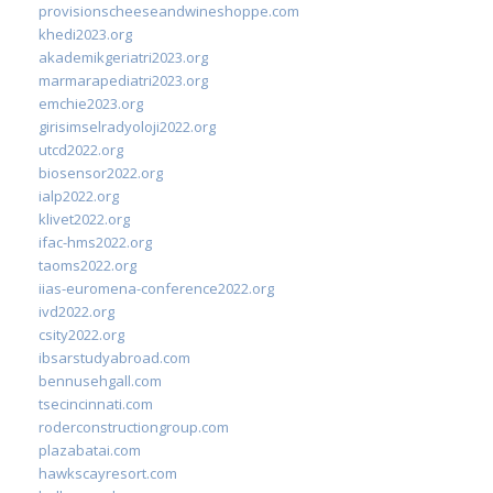
provisionscheeseandwineshoppe.com
khedi2023.org
akademikgeriatri2023.org
marmarapediatri2023.org
emchie2023.org
girisimselradyoloji2022.org
utcd2022.org
biosensor2022.org
ialp2022.org
klivet2022.org
ifac-hms2022.org
taoms2022.org
iias-euromena-conference2022.org
ivd2022.org
csity2022.org
ibsarstudyabroad.com
bennusehgall.com
tsecincinnati.com
roderconstructiongroup.com
plazabatai.com
hawkscayresort.com