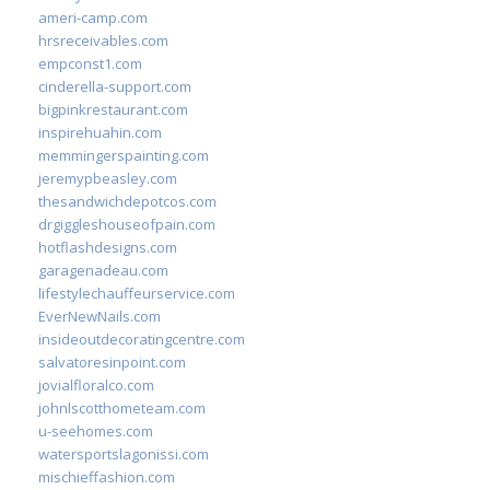
ameri-camp.com
hrsreceivables.com
empconst1.com
cinderella-support.com
bigpinkrestaurant.com
inspirehuahin.com
memmingerspainting.com
jeremypbeasley.com
thesandwichdepotcos.com
drgiggleshouseofpain.com
hotflashdesigns.com
garagenadeau.com
lifestylechauffeurservice.com
EverNewNails.com
insideoutdecoratingcentre.com
salvatoresinpoint.com
jovialfloralco.com
johnlscotthometeam.com
u-seehomes.com
watersportslagonissi.com
mischieffashion.com