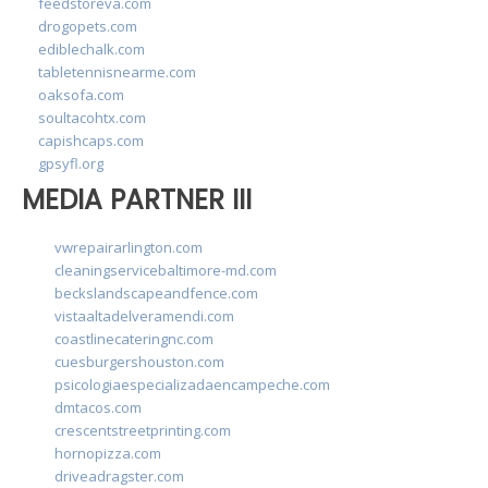
feedstoreva.com
drogopets.com
ediblechalk.com
tabletennisnearme.com
oaksofa.com
soultacohtx.com
capishcaps.com
gpsyfl.org
MEDIA PARTNER III
vwrepairarlington.com
cleaningservicebaltimore-md.com
beckslandscapeandfence.com
vistaaltadelveramendi.com
coastlinecateringnc.com
cuesburgershouston.com
psicologiaespecializadaencampeche.com
dmtacos.com
crescentstreetprinting.com
hornopizza.com
driveadragster.com