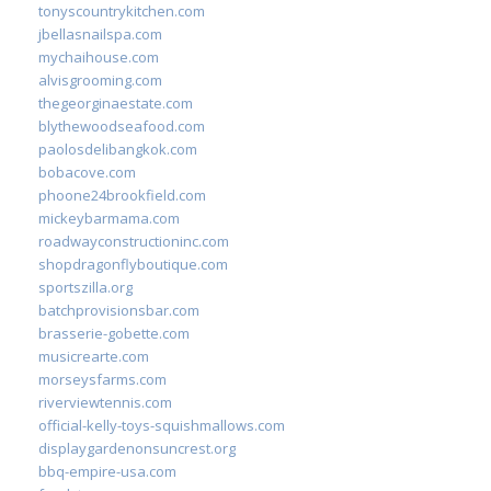
tonyscountrykitchen.com
jbellasnailspa.com
mychaihouse.com
alvisgrooming.com
thegeorginaestate.com
blythewoodseafood.com
paolosdelibangkok.com
bobacove.com
phoone24brookfield.com
mickeybarmama.com
roadwayconstructioninc.com
shopdragonflyboutique.com
sportszilla.org
batchprovisionsbar.com
brasserie-gobette.com
musicrearte.com
morseysfarms.com
riverviewtennis.com
official-kelly-toys-squishmallows.com
displaygardenonsuncrest.org
bbq-empire-usa.com