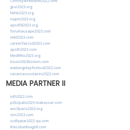
Convoy4Freedom2022.com
grur2023.org
hkhk2023.org
napm2023.org
apsdfd2023.org
forumausape2023.com
imkl2023.com
careerfaircsd2023.com
apsth2023.com
MedItRio2023.org
lcicon2023boston.com
waitangidayfestival2022.com
vacancesscolaires2022.com
MEDIA PARTNER II
isth2022.com
p2b2pabi2023-makassar.com
wocfparis2023.org
sinc2023.com
scdlqatar2022-qa.com
thecolumbiagrill.com