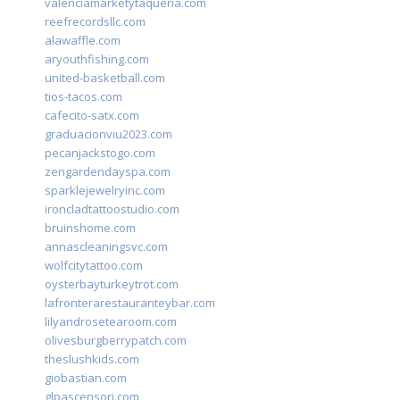
valenciamarketytaqueria.com
reefrecordsllc.com
alawaffle.com
aryouthfishing.com
united-basketball.com
tios-tacos.com
cafecito-satx.com
graduacionviu2023.com
pecanjackstogo.com
zengardendayspa.com
sparklejewelryinc.com
ironcladtattoostudio.com
bruinshome.com
annascleaningsvc.com
wolfcitytattoo.com
oysterbayturkeytrot.com
lafronterarestauranteybar.com
lilyandrosetearoom.com
olivesburgberrypatch.com
theslushkids.com
giobastian.com
glpascensori.com