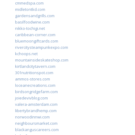
cmmedspa.com
midletontkd.com
gardensandgrills.com
basilfoodwine.com
nikko-tochigi.net
caribbean-corner.com
bluemoongiftcards.com
rivercitysteampunkexpo.com
kchoops.net
mountainsideskateshop.com
kirtlandcitytavern.com
301nutritionspot.com
ammos-stores.com
loceanecreations.com
birdsongridgefarm.com
joiedevivblog.com
valera-amsterdam.com
libertybrandhemp.com
norwoodinnwi.com
neighboursmarket.com
blackanguscareers.com