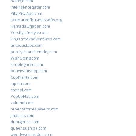
halobjd.com
intelligenceqatar.com
PikaPikaApp.com
takecareofbusinessdfw.org
HamadaOfJapan.com
VersifyLifestyle.com
kingscreekadventures.com
antaeuslabs.com
purelycleanchemdry.com
WishOping.com
shoplegacee.com
bonvivantshop.com
CupPlante.com
mpzin.com
stcreal.com
PopUpFlea.com
valueml.com
rebeccatorresjewelry.com
jmpbliss.com
drjorgerico.com
queensushipa.com
wendyweimerdds.com