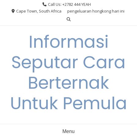
Skip
Call Us: +2782 444 YEAH
to
Cape Town, South Africa
pengeluaran hongkong hari ini
content
Informasi
Seputar Cara
Berternak
Untuk Pemula
Menu