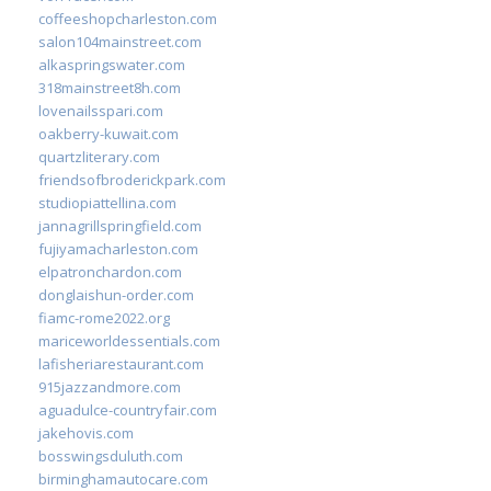
coffeeshopcharleston.com
salon104mainstreet.com
alkaspringswater.com
318mainstreet8h.com
lovenailsspari.com
oakberry-kuwait.com
quartzliterary.com
friendsofbroderickpark.com
studiopiattellina.com
jannagrillspringfield.com
fujiyamacharleston.com
elpatronchardon.com
donglaishun-order.com
fiamc-rome2022.org
mariceworldessentials.com
lafisheriarestaurant.com
915jazzandmore.com
aguadulce-countryfair.com
jakehovis.com
bosswingsduluth.com
birminghamautocare.com