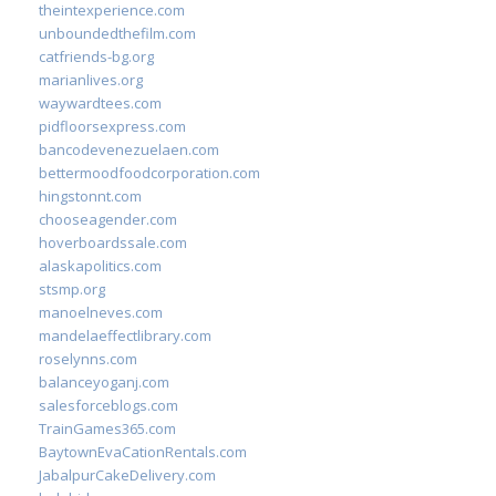
theintexperience.com
unboundedthefilm.com
catfriends-bg.org
marianlives.org
waywardtees.com
pidfloorsexpress.com
bancodevenezuelaen.com
bettermoodfoodcorporation.com
hingstonnt.com
chooseagender.com
hoverboardssale.com
alaskapolitics.com
stsmp.org
manoelneves.com
mandelaeffectlibrary.com
roselynns.com
balanceyoganj.com
salesforceblogs.com
TrainGames365.com
BaytownEvaCationRentals.com
JabalpurCakeDelivery.com