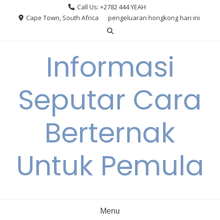
Skip
Call Us: +2782 444 YEAH
to
Cape Town, South Africa
pengeluaran hongkong hari ini
content
Informasi
Seputar Cara
Berternak
Untuk Pemula
Menu