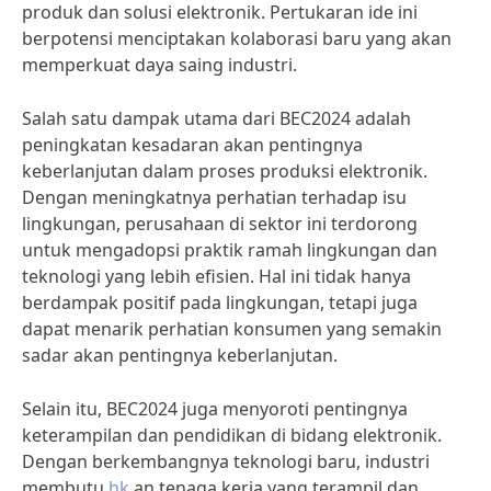
produk dan solusi elektronik. Pertukaran ide ini
berpotensi menciptakan kolaborasi baru yang akan
memperkuat daya saing industri.
Salah satu dampak utama dari BEC2024 adalah
peningkatan kesadaran akan pentingnya
keberlanjutan dalam proses produksi elektronik.
Dengan meningkatnya perhatian terhadap isu
lingkungan, perusahaan di sektor ini terdorong
untuk mengadopsi praktik ramah lingkungan dan
teknologi yang lebih efisien. Hal ini tidak hanya
berdampak positif pada lingkungan, tetapi juga
dapat menarik perhatian konsumen yang semakin
sadar akan pentingnya keberlanjutan.
Selain itu, BEC2024 juga menyoroti pentingnya
keterampilan dan pendidikan di bidang elektronik.
Dengan berkembangnya teknologi baru, industri
membutu
hk
an tenaga kerja yang terampil dan