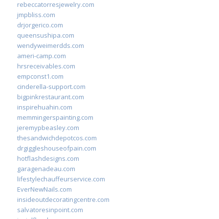
rebeccatorresjewelry.com
jmpbliss.com
drjorgerico.com
queensushipa.com
wendyweimerdds.com
ameri-camp.com
hrsreceivables.com
empconst1.com
cinderella-support.com
bigpinkrestaurant.com
inspirehuahin.com
memmingerspainting.com
jeremypbeasley.com
thesandwichdepotcos.com
drgiggleshouseofpain.com
hotflashdesigns.com
garagenadeau.com
lifestylechauffeurservice.com
EverNewNails.com
insideoutdecoratingcentre.com
salvatoresinpoint.com