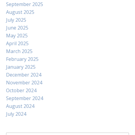
September 2025
August 2025
July 2025
June 2025
May 2025
April 2025
March 2025
February 2025
January 2025
December 2024
November 2024
October 2024
September 2024
August 2024
July 2024