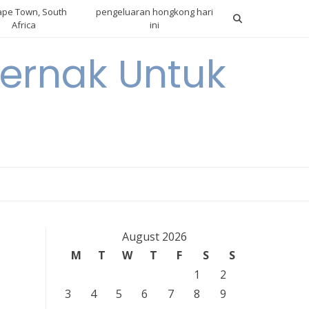
pe Town, South
pengeluaran hongkong hari
Africa
ini
ternak Untuk
August 2026
M
T
W
T
F
S
S
1
2
3
4
5
6
7
8
9