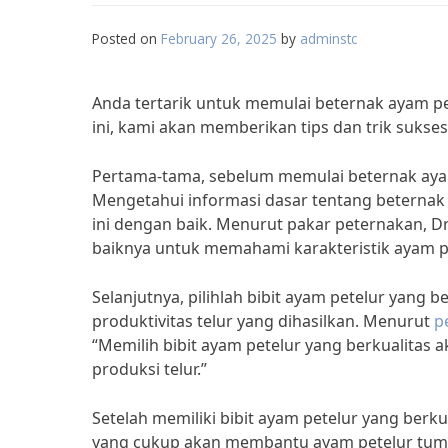
Posted on
February 26, 2025
by
adminstc
Anda tertarik untuk memulai beternak ayam pete
ini, kami akan memberikan tips dan trik sukse
Pertama-tama, sebelum memulai beternak ayam 
Mengetahui informasi dasar tentang beternak
ini dengan baik. Menurut pakar peternakan, D
baiknya untuk memahami karakteristik ayam pe
Selanjutnya, pilihlah bibit ayam petelur yang 
produktivitas telur yang dihasilkan. Menurut
p
“Memilih bibit ayam petelur yang berkualitas
produksi telur.”
Setelah memiliki bibit ayam petelur yang berku
yang cukup akan membantu ayam petelur tumbu