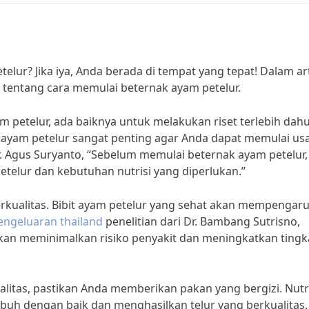
lur? Jika iya, Anda berada di tempat yang tepat! Dalam art
s tentang cara memulai beternak ayam petelur.
petelur, ada baiknya untuk melakukan riset terlebih dahu
 ayam petelur sangat penting agar Anda dapat memulai us
r. Agus Suryanto, “Sebelum memulai beternak ayam petelur,
telur dan kebutuhan nutrisi yang diperlukan.”
berkualitas. Bibit ayam petelur yang sehat akan mempengaru
engeluaran thailand
penelitian dari Dr. Bambang Sutrisno,
 akan meminimalkan risiko penyakit dan meningkatkan tingk
alitas, pastikan Anda memberikan pakan yang bergizi. Nutr
h dengan baik dan menghasilkan telur yang berkualitas.