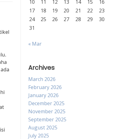
10
11
12
13
14
15
16
17
18
19
20
21
22
23
24
25
26
27
28
29
30
31
ikel
« Mar
lu.
aha
Archives
 ada
March 2026
February 2026
hi
January 2026
December 2025
at
November 2025
September 2025
August 2025
isi
July 2025