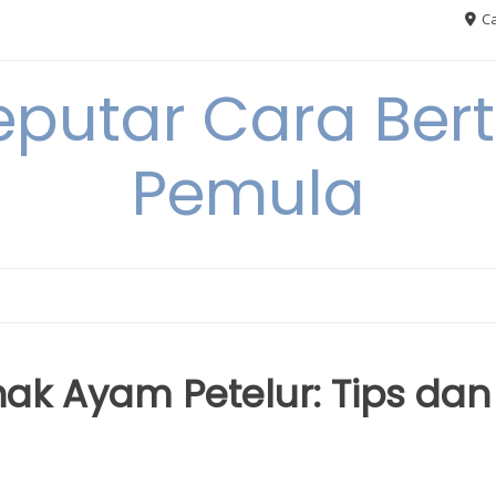
Ca
eputar Cara Ber
Pemula
ak Ayam Petelur: Tips dan