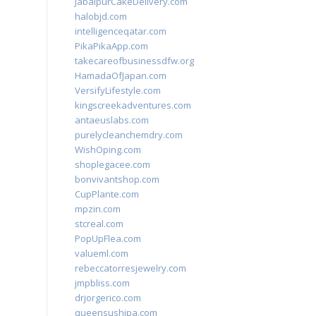
JabalpurCakeDelivery.com
halobjd.com
intelligenceqatar.com
PikaPikaApp.com
takecareofbusinessdfw.org
HamadaOfJapan.com
VersifyLifestyle.com
kingscreekadventures.com
antaeuslabs.com
purelycleanchemdry.com
WishOping.com
shoplegacee.com
bonvivantshop.com
CupPlante.com
mpzin.com
stcreal.com
PopUpFlea.com
valueml.com
rebeccatorresjewelry.com
jmpbliss.com
drjorgerico.com
queensushipa.com