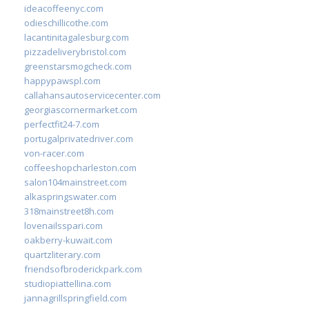
ideacoffeenyc.com
odieschillicothe.com
lacantinitagalesburg.com
pizzadeliverybristol.com
greenstarsmogcheck.com
happypawspl.com
callahansautoservicecenter.com
georgiascornermarket.com
perfectfit24-7.com
portugalprivatedriver.com
von-racer.com
coffeeshopcharleston.com
salon104mainstreet.com
alkaspringswater.com
318mainstreet8h.com
lovenailsspari.com
oakberry-kuwait.com
quartzliterary.com
friendsofbroderickpark.com
studiopiattellina.com
jannagrillspringfield.com