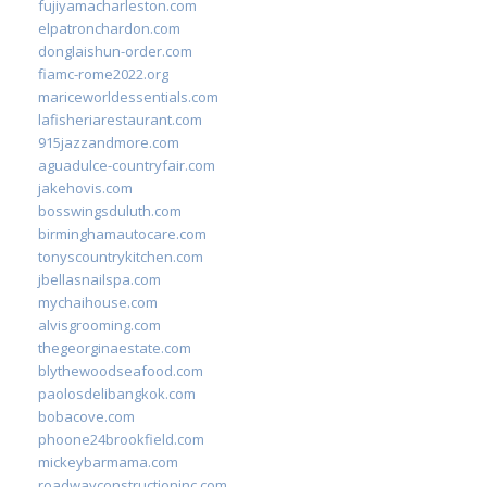
fujiyamacharleston.com
elpatronchardon.com
donglaishun-order.com
fiamc-rome2022.org
mariceworldessentials.com
lafisheriarestaurant.com
915jazzandmore.com
aguadulce-countryfair.com
jakehovis.com
bosswingsduluth.com
birminghamautocare.com
tonyscountrykitchen.com
jbellasnailspa.com
mychaihouse.com
alvisgrooming.com
thegeorginaestate.com
blythewoodseafood.com
paolosdelibangkok.com
bobacove.com
phoone24brookfield.com
mickeybarmama.com
roadwayconstructioninc.com