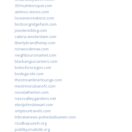
301nutritionspot.com
ammos-stores.com
loceanecreations.com
birdsongridgefarm.com
joiedevivblog.com
valera-amsterdam.com
libertybrandhemp.com
norwoodinnwi.com
neighboursmarket.com
blackanguscareers.com
bolesfororegon.com
bodega-ole.com
thestreamlinerlounge.com
mestrinorubanofc.com
novelatherton.com
nassvalleygardens.net
electjohnstewart.com
omptourtravels.com
tribratanews-polreskebumen.com
rsudbayuasih.org
publikjurnalistik.org