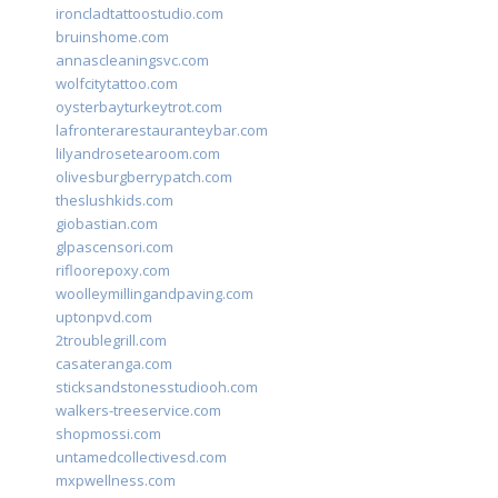
ironcladtattoostudio.com
bruinshome.com
annascleaningsvc.com
wolfcitytattoo.com
oysterbayturkeytrot.com
lafronterarestauranteybar.com
lilyandrosetearoom.com
olivesburgberrypatch.com
theslushkids.com
giobastian.com
glpascensori.com
rifloorepoxy.com
woolleymillingandpaving.com
uptonpvd.com
2troublegrill.com
casateranga.com
sticksandstonesstudiooh.com
walkers-treeservice.com
shopmossi.com
untamedcollectivesd.com
mxpwellness.com