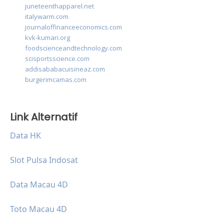
juneteenthapparel.net
italywarm.com
journaloffinanceeconomics.com
kvk-kumari.org
foodscienceandtechnology.com
scisportsscience.com
addisababacuisineaz.com
burgerimcamas.com
Link Alternatif
Data HK
Slot Pulsa Indosat
Data Macau 4D
Toto Macau 4D