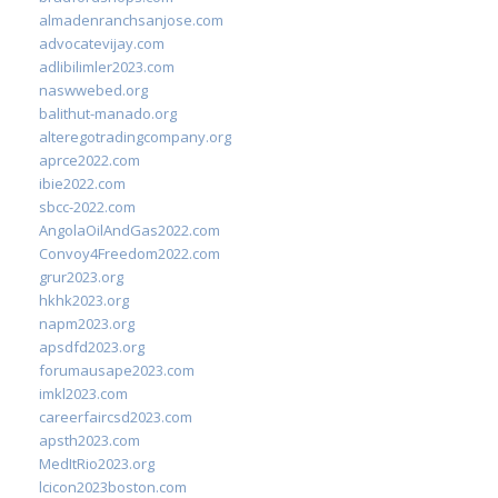
almadenranchsanjose.com
advocatevijay.com
adlibilimler2023.com
naswwebed.org
balithut-manado.org
alteregotradingcompany.org
aprce2022.com
ibie2022.com
sbcc-2022.com
AngolaOilAndGas2022.com
Convoy4Freedom2022.com
grur2023.org
hkhk2023.org
napm2023.org
apsdfd2023.org
forumausape2023.com
imkl2023.com
careerfaircsd2023.com
apsth2023.com
MedItRio2023.org
lcicon2023boston.com