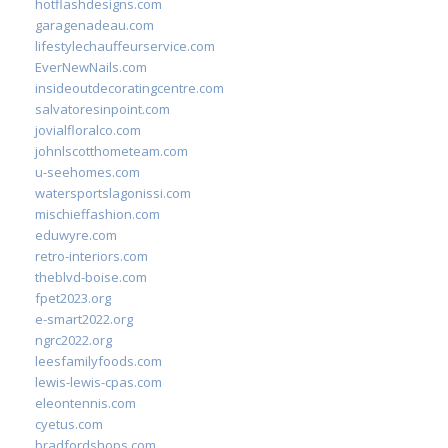
hotflashdesigns.com
garagenadeau.com
lifestylechauffeurservice.com
EverNewNails.com
insideoutdecoratingcentre.com
salvatoresinpoint.com
jovialfloralco.com
johnlscotthometeam.com
u-seehomes.com
watersportslagonissi.com
mischieffashion.com
eduwyre.com
retro-interiors.com
theblvd-boise.com
fpet2023.org
e-smart2022.org
ngrc2022.org
leesfamilyfoods.com
lewis-lewis-cpas.com
eleontennis.com
cyetus.com
bradfordshops.com