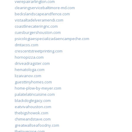
vwrepairarlington.com
cleaningservicebaltimore-md.com
beckslandscapeandfence.com
vistaaltadelveramendi.com
coastlinecateringnc.com
cuesburgershouston.com
psicologiaespecializadaencampeche.com
dmtacos.com
crescentstreetprinting.com
hornopizza.com
driveadragster.com
hematologa.com
lizaivanov.com
guesttinyhomes.com
home-plow-by-meyer.com
palatelatincuisine.com
blackdoglegacy.com
eatvivahouston.com
thebigshowok.com
chimeandstave.com
greatwallseafoodny.com
theloverose.com