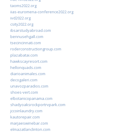
taoms2022.org
iias-euromena-conference2022.org
ivd2022.org
csity2022.org
ibsarstudyabroad.com
bennusehgall.com
tsecincinnati.com
roderconstructiongroup.com
plazabatai.com
hawkscayresort.com
hellonquads.com
diarioanimales.com
decogaleri.com
unavozparadios.com
shoes-vert.com
elbotanicopanama.com
shadyoaksrockportrvpark.com
jccoinlaundry.com
kautorepair.com
marjaeswinebar.com
elmazatlanclinton.com