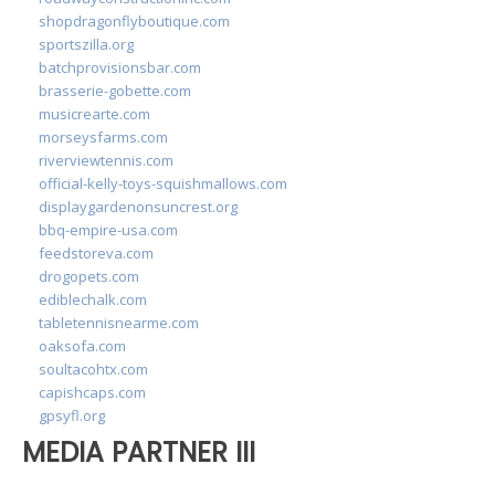
shopdragonflyboutique.com
sportszilla.org
batchprovisionsbar.com
brasserie-gobette.com
musicrearte.com
morseysfarms.com
riverviewtennis.com
official-kelly-toys-squishmallows.com
displaygardenonsuncrest.org
bbq-empire-usa.com
feedstoreva.com
drogopets.com
ediblechalk.com
tabletennisnearme.com
oaksofa.com
soultacohtx.com
capishcaps.com
gpsyfl.org
MEDIA PARTNER III