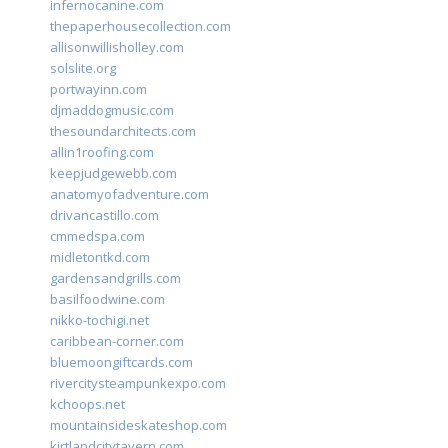
infernocanine.com
thepaperhousecollection.com
allisonwillisholley.com
solslite.org
portwayinn.com
djmaddogmusic.com
thesoundarchitects.com
allin1roofing.com
keepjudgewebb.com
anatomyofadventure.com
drivancastillo.com
cmmedspa.com
midletontkd.com
gardensandgrills.com
basilfoodwine.com
nikko-tochigi.net
caribbean-corner.com
bluemoongiftcards.com
rivercitysteampunkexpo.com
kchoops.net
mountainsideskateshop.com
kirtlandcitytavern.com