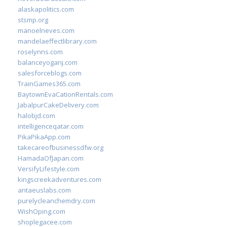
alaskapolitics.com
stsmp.org
manoelneves.com
mandelaeffectlibrary.com
roselynns.com
balanceyoganj.com
salesforceblogs.com
TrainGames365.com
BaytownEvaCationRentals.com
JabalpurCakeDelivery.com
halobjd.com
intelligenceqatar.com
PikaPikaApp.com
takecareofbusinessdfw.org
HamadaOfJapan.com
VersifyLifestyle.com
kingscreekadventures.com
antaeuslabs.com
purelycleanchemdry.com
WishOping.com
shoplegacee.com