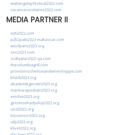
waitangidayfestival2022.com
vacancesscolaires2022.com
MEDIA PARTNER II
isth2022.com
p2b2pabi2023-makassar.com
wocfparis2023.org
sinc2023.com
scdlqatar2022-qa.com
thecolumbiagrill.com
provisionscheeseandwineshoppe.com
khedi2023.org
akademikgeriatri2023.org
marmarapediatri2023.org
emchie2023.org
girisimselradyoloji2022.org
utcd2022.org
biosensor2022.org
ialp2022.org
klivet2022.org
ifac-hms2022.org