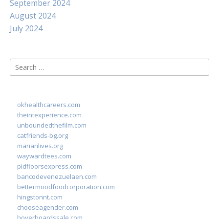
September 2024
August 2024
July 2024
Search
for:
okhealthcareers.com
theintexperience.com
unboundedthefilm.com
catfriends-bg.org
marianlives.org
waywardtees.com
pidfloorsexpress.com
bancodevenezuelaen.com
bettermoodfoodcorporation.com
hingstonnt.com
chooseagender.com
hoverboardssale.com