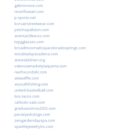
gabriovoice.com
resinflowart.com
p-sports.net
korsairstreetwear.com
petshopallston.com
avenue26tacos.com
topgglasses.com
broadmoornailsspacoloradosprings.com
missblackpasadena.com
anneskitchen.org
valenciamarketytaqueria.com
reefrecordsllc.com
alawaffle.com
aryouthfishing.com
united-basketball.com
tios-tacos.com
cafecito-satx.com
graduacionviu2023.com
pecanjackstogo.com
zengardendayspa.com
sparklejewelryinc.com