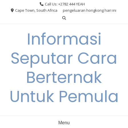
Skip
Call Us: +2782 444 YEAH
to
Cape Town, South Africa
pengeluaran hongkong hari ini
content
Informasi
Seputar Cara
Berternak
Untuk Pemula
Menu