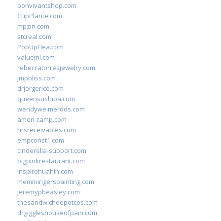
bonvivantshop.com
CupPlante.com
mpzin.com
stcreal.com
PopUpFlea.com
valueml.com
rebeccatorresjewelry.com
jmpbliss.com
drjorgerico.com
queensushipa.com
wendyweimerdds.com
ameri-camp.com
hrsreceivables.com
empconst1.com
cinderella-support.com
bigpinkrestaurant.com
inspirehuahin.com
memmingerspainting.com
jeremypbeasley.com
thesandwichdepotcos.com
drgiggleshouseofpain.com