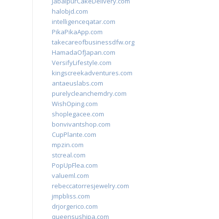
JabalpurCakeDelivery.com
halobjd.com
intelligenceqatar.com
PikaPikaApp.com
takecareofbusinessdfw.org
HamadaOfJapan.com
VersifyLifestyle.com
kingscreekadventures.com
antaeuslabs.com
purelycleanchemdry.com
WishOping.com
shoplegacee.com
bonvivantshop.com
CupPlante.com
mpzin.com
stcreal.com
PopUpFlea.com
valueml.com
rebeccatorresjewelry.com
jmpbliss.com
drjorgerico.com
queensushipa.com