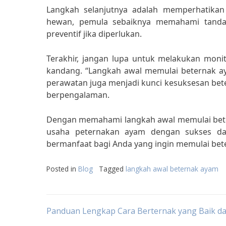
Langkah selanjutnya adalah memperhatikan
hewan, pemula sebaiknya memahami tanda
preventif jika diperlukan.
Terakhir, jangan lupa untuk melakukan moni
kandang. “Langkah awal memulai beternak 
perawatan juga menjadi kunci kesuksesan bet
berpengalaman.
Dengan memahami langkah awal memulai bete
usaha peternakan ayam dengan sukses da
bermanfaat bagi Anda yang ingin memulai bet
Posted in
Blog
Tagged
langkah awal beternak ayam
Post
Panduan Lengkap Cara Berternak yang Baik d