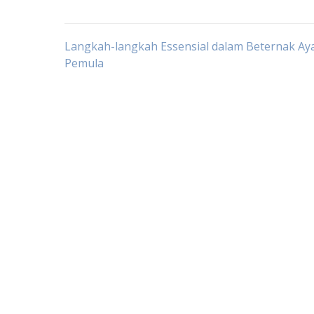
Post
Langkah-langkah Essensial dalam Beternak Ay
Pemula
navigation