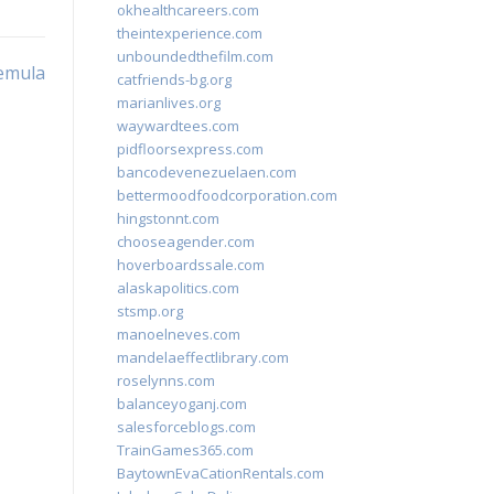
okhealthcareers.com
theintexperience.com
unboundedthefilm.com
emula
catfriends-bg.org
marianlives.org
waywardtees.com
pidfloorsexpress.com
bancodevenezuelaen.com
bettermoodfoodcorporation.com
hingstonnt.com
chooseagender.com
hoverboardssale.com
alaskapolitics.com
stsmp.org
manoelneves.com
mandelaeffectlibrary.com
roselynns.com
balanceyoganj.com
salesforceblogs.com
TrainGames365.com
BaytownEvaCationRentals.com