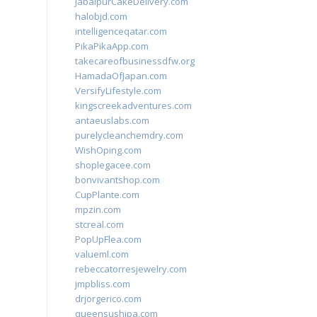
JabalpurCakeDelivery.com
halobjd.com
intelligenceqatar.com
PikaPikaApp.com
takecareofbusinessdfw.org
HamadaOfJapan.com
VersifyLifestyle.com
kingscreekadventures.com
antaeuslabs.com
purelycleanchemdry.com
WishOping.com
shoplegacee.com
bonvivantshop.com
CupPlante.com
mpzin.com
stcreal.com
PopUpFlea.com
valueml.com
rebeccatorresjewelry.com
jmpbliss.com
drjorgerico.com
queensushipa.com