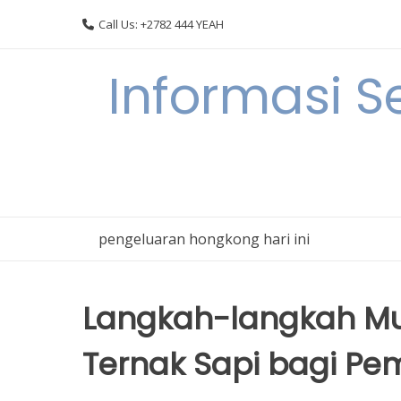
Skip
Call Us: +2782 444 YEAH
to
content
Informasi S
pengeluaran hongkong hari ini
Langkah-langkah M
Ternak Sapi bagi Pe