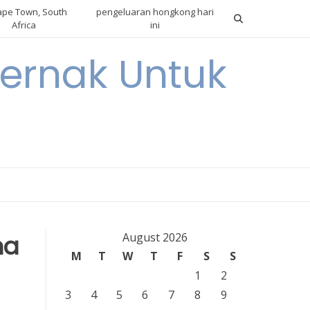
pe Town, South
pengeluaran hongkong hari
Africa
ini
ternak Untuk
ha
August 2026
M
T
W
T
F
S
S
1
2
3
4
5
6
7
8
9