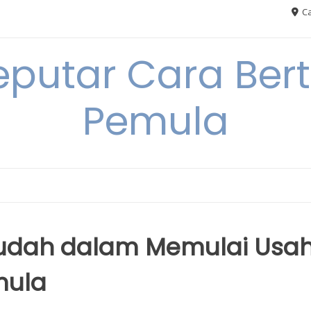
Ca
eputar Cara Ber
Pemula
udah dalam Memulai Usa
mula