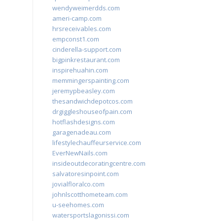
wendyweimerdds.com
ameri-camp.com
hrsreceivables.com
empconst1.com
cinderella-support.com
bigpinkrestaurant.com
inspirehuahin.com
memmingerspainting.com
jeremypbeasley.com
thesandwichdepotcos.com
drgiggleshouseofpain.com
hotflashdesigns.com
garagenadeau.com
lifestylechauffeurservice.com
EverNewNails.com
insideoutdecoratingcentre.com
salvatoresinpoint.com
jovialfloralco.com
johnlscotthometeam.com
u-seehomes.com
watersportslagonissi.com