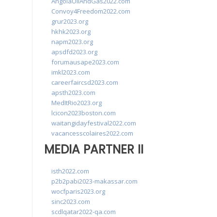
AngolaOilAndGas2022.com
Convoy4Freedom2022.com
grur2023.org
hkhk2023.org
napm2023.org
apsdfd2023.org
forumausape2023.com
imkl2023.com
careerfaircsd2023.com
apsth2023.com
MedItRio2023.org
lcicon2023boston.com
waitangidayfestival2022.com
vacancesscolaires2022.com
MEDIA PARTNER II
isth2022.com
p2b2pabi2023-makassar.com
wocfparis2023.org
sinc2023.com
scdlqatar2022-qa.com