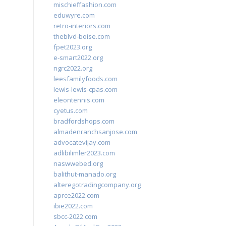
mischieffashion.com
eduwyre.com
retro-interiors.com
theblvd-boise.com
fpet2023.org
e-smart2022.org
ngrc2022.org
leesfamilyfoods.com
lewis-lewis-cpas.com
eleontennis.com
cyetus.com
bradfordshops.com
almadenranchsanjose.com
advocatevijay.com
adlibilimler2023.com
naswwebed.org
balithut-manado.org
alteregotradingcompany.org
aprce2022.com
ibie2022.com
sbcc-2022.com