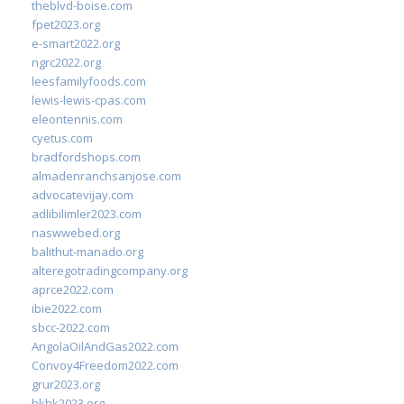
theblvd-boise.com
fpet2023.org
e-smart2022.org
ngrc2022.org
leesfamilyfoods.com
lewis-lewis-cpas.com
eleontennis.com
cyetus.com
bradfordshops.com
almadenranchsanjose.com
advocatevijay.com
adlibilimler2023.com
naswwebed.org
balithut-manado.org
alteregotradingcompany.org
aprce2022.com
ibie2022.com
sbcc-2022.com
AngolaOilAndGas2022.com
Convoy4Freedom2022.com
grur2023.org
hkhk2023.org