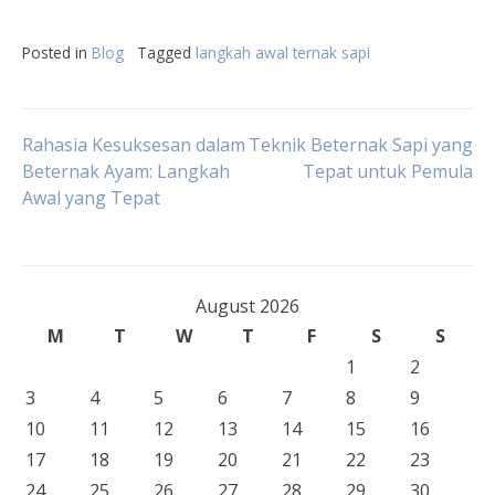
Posted in
Blog
Tagged
langkah awal ternak sapi
Post
Rahasia Kesuksesan dalam
Teknik Beternak Sapi yang
Beternak Ayam: Langkah
Tepat untuk Pemula
Awal yang Tepat
navigation
August 2026
M
T
W
T
F
S
S
1
2
3
4
5
6
7
8
9
10
11
12
13
14
15
16
17
18
19
20
21
22
23
24
25
26
27
28
29
30