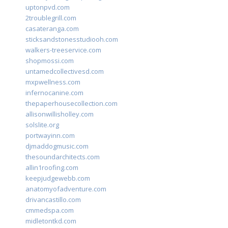
uptonpvd.com
2troublegrill.com
casateranga.com
sticksandstonesstudiooh.com
walkers-treeservice.com
shopmossi.com
untamedcollectivesd.com
mxpwellness.com
infernocanine.com
thepaperhousecollection.com
allisonwillisholley.com
solslite.org
portwayinn.com
djmaddogmusic.com
thesoundarchitects.com
allin1roofing.com
keepjudgewebb.com
anatomyofadventure.com
drivancastillo.com
cmmedspa.com
midletontkd.com