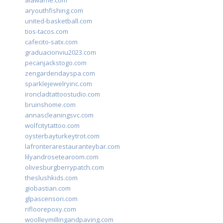
alawaffle.com
aryouthfishing.com
united-basketball.com
tios-tacos.com
cafecito-satx.com
graduacionviu2023.com
pecanjackstogo.com
zengardendayspa.com
sparklejewelryinc.com
ironcladtattoostudio.com
bruinshome.com
annascleaningsvc.com
wolfcitytattoo.com
oysterbayturkeytrot.com
lafronterarestauranteybar.com
lilyandrosetearoom.com
olivesburgberrypatch.com
theslushkids.com
giobastian.com
glpascensori.com
rifloorepoxy.com
woolleymillingandpaving.com