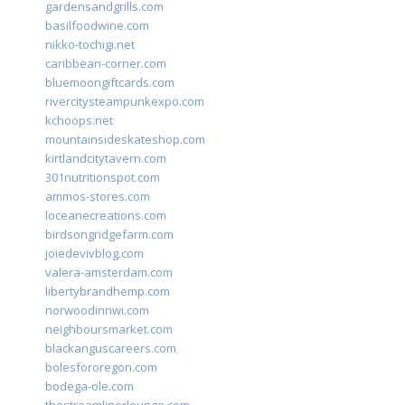
gardensandgrills.com
basilfoodwine.com
nikko-tochigi.net
caribbean-corner.com
bluemoongiftcards.com
rivercitysteampunkexpo.com
kchoops.net
mountainsideskateshop.com
kirtlandcitytavern.com
301nutritionspot.com
ammos-stores.com
loceanecreations.com
birdsongridgefarm.com
joiedevivblog.com
valera-amsterdam.com
libertybrandhemp.com
norwoodinnwi.com
neighboursmarket.com
blackanguscareers.com
bolesfororegon.com
bodega-ole.com