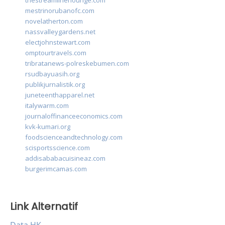
thestreamlinerlounge.com
mestrinorubanofc.com
novelatherton.com
nassvalleygardens.net
electjohnstewart.com
omptourtravels.com
tribratanews-polreskebumen.com
rsudbayuasih.org
publikjurnalistik.org
juneteenthapparel.net
italywarm.com
journaloffinanceeconomics.com
kvk-kumari.org
foodscienceandtechnology.com
scisportsscience.com
addisababacuisineaz.com
burgerimcamas.com
Link Alternatif