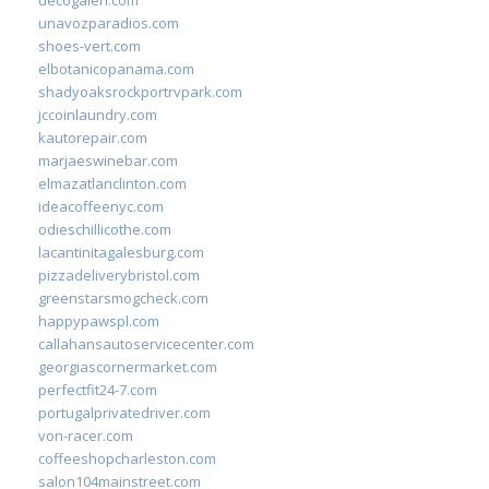
unavozparadios.com
shoes-vert.com
elbotanicopanama.com
shadyoaksrockportrvpark.com
jccoinlaundry.com
kautorepair.com
marjaeswinebar.com
elmazatlanclinton.com
ideacoffeenyc.com
odieschillicothe.com
lacantinitagalesburg.com
pizzadeliverybristol.com
greenstarsmogcheck.com
happypawspl.com
callahansautoservicecenter.com
georgiascornermarket.com
perfectfit24-7.com
portugalprivatedriver.com
von-racer.com
coffeeshopcharleston.com
salon104mainstreet.com