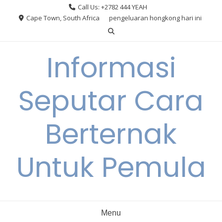
Skip
Call Us: +2782 444 YEAH
to
Cape Town, South Africa
pengeluaran hongkong hari ini
content
Informasi
Seputar Cara
Berternak
Untuk Pemula
Menu