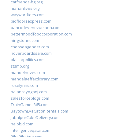
catfriends-bg.org
marianlives.org
waywardtees.com
pidfloorsexpress.com
bancodevenezuelaen.com
bettermoodfoodcorporation.com
hingstonnt.com
chooseagender.com
hoverboardssale.com
alaskapolitics.com
stsmp.org
manoelneves.com
mandelaeffectlibrary.com
roselynns.com
balanceyoganj.com
salesforceblogs.com
TrainGames365.com
BaytownEvaCationRentals.com
JabalpurCakeDelivery.com
halobjd.com
intelligenceqatar.com
PikaPikaApp.com