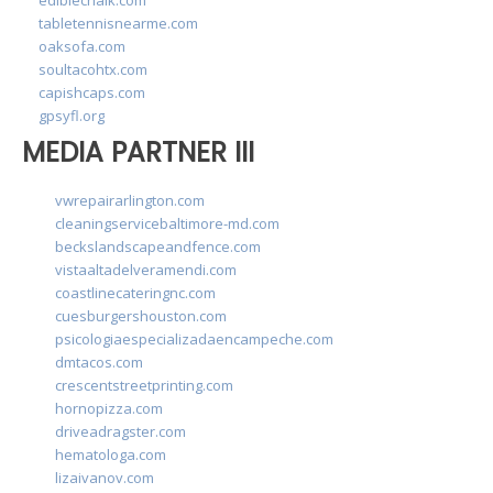
tabletennisnearme.com
oaksofa.com
soultacohtx.com
capishcaps.com
gpsyfl.org
MEDIA PARTNER III
vwrepairarlington.com
cleaningservicebaltimore-md.com
beckslandscapeandfence.com
vistaaltadelveramendi.com
coastlinecateringnc.com
cuesburgershouston.com
psicologiaespecializadaencampeche.com
dmtacos.com
crescentstreetprinting.com
hornopizza.com
driveadragster.com
hematologa.com
lizaivanov.com