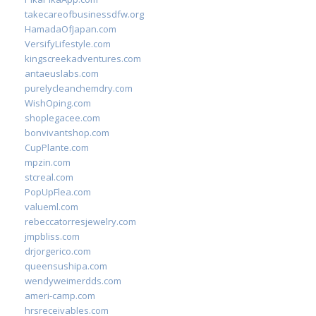
takecareofbusinessdfw.org
HamadaOfJapan.com
VersifyLifestyle.com
kingscreekadventures.com
antaeuslabs.com
purelycleanchemdry.com
WishOping.com
shoplegacee.com
bonvivantshop.com
CupPlante.com
mpzin.com
stcreal.com
PopUpFlea.com
valueml.com
rebeccatorresjewelry.com
jmpbliss.com
drjorgerico.com
queensushipa.com
wendyweimerdds.com
ameri-camp.com
hrsreceivables.com