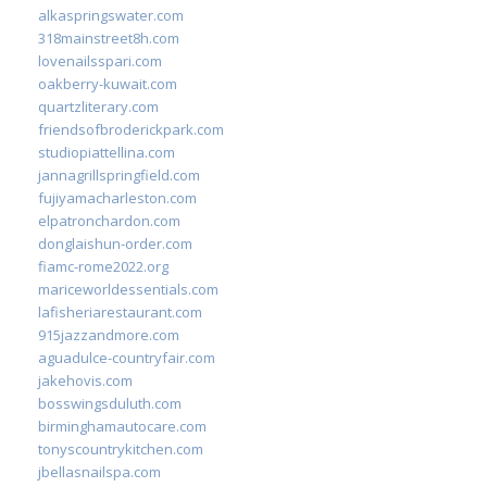
alkaspringswater.com
318mainstreet8h.com
lovenailsspari.com
oakberry-kuwait.com
quartzliterary.com
friendsofbroderickpark.com
studiopiattellina.com
jannagrillspringfield.com
fujiyamacharleston.com
elpatronchardon.com
donglaishun-order.com
fiamc-rome2022.org
mariceworldessentials.com
lafisheriarestaurant.com
915jazzandmore.com
aguadulce-countryfair.com
jakehovis.com
bosswingsduluth.com
birminghamautocare.com
tonyscountrykitchen.com
jbellasnailspa.com