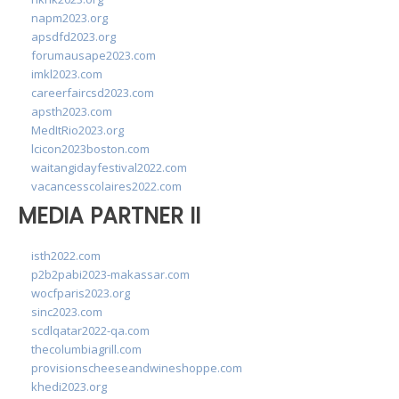
napm2023.org
apsdfd2023.org
forumausape2023.com
imkl2023.com
careerfaircsd2023.com
apsth2023.com
MedItRio2023.org
lcicon2023boston.com
waitangidayfestival2022.com
vacancesscolaires2022.com
MEDIA PARTNER II
isth2022.com
p2b2pabi2023-makassar.com
wocfparis2023.org
sinc2023.com
scdlqatar2022-qa.com
thecolumbiagrill.com
provisionscheeseandwineshoppe.com
khedi2023.org