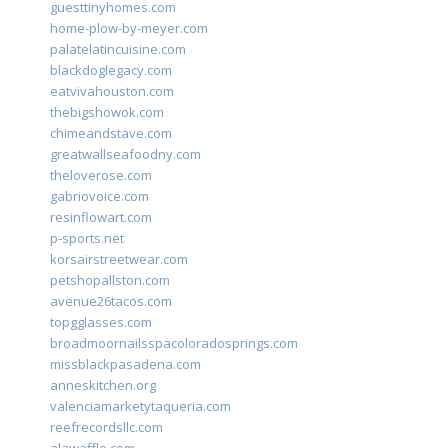
guesttinyhomes.com
home-plow-by-meyer.com
palatelatincuisine.com
blackdoglegacy.com
eatvivahouston.com
thebigshowok.com
chimeandstave.com
greatwallseafoodny.com
theloverose.com
gabriovoice.com
resinflowart.com
p-sports.net
korsairstreetwear.com
petshopallston.com
avenue26tacos.com
topgglasses.com
broadmoornailsspacoloradosprings.com
missblackpasadena.com
anneskitchen.org
valenciamarketytaqueria.com
reefrecordsllc.com