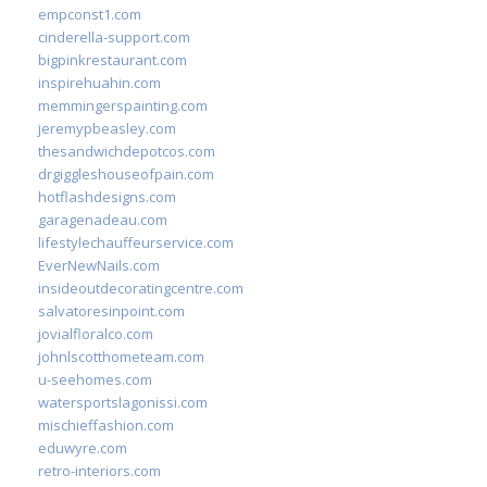
empconst1.com
cinderella-support.com
bigpinkrestaurant.com
inspirehuahin.com
memmingerspainting.com
jeremypbeasley.com
thesandwichdepotcos.com
drgiggleshouseofpain.com
hotflashdesigns.com
garagenadeau.com
lifestylechauffeurservice.com
EverNewNails.com
insideoutdecoratingcentre.com
salvatoresinpoint.com
jovialfloralco.com
johnlscotthometeam.com
u-seehomes.com
watersportslagonissi.com
mischieffashion.com
eduwyre.com
retro-interiors.com