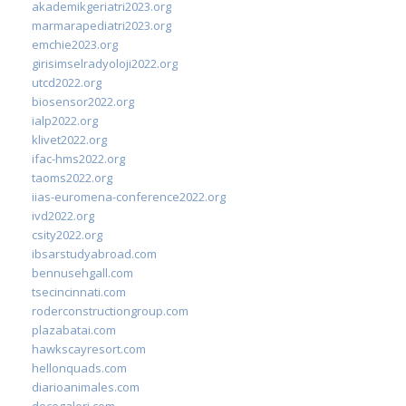
akademikgeriatri2023.org
marmarapediatri2023.org
emchie2023.org
girisimselradyoloji2022.org
utcd2022.org
biosensor2022.org
ialp2022.org
klivet2022.org
ifac-hms2022.org
taoms2022.org
iias-euromena-conference2022.org
ivd2022.org
csity2022.org
ibsarstudyabroad.com
bennusehgall.com
tsecincinnati.com
roderconstructiongroup.com
plazabatai.com
hawkscayresort.com
hellonquads.com
diarioanimales.com
decogaleri.com