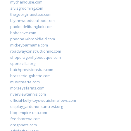
mychaihouse.com
alvisgrooming.com
thegeorginaestate.com
blythewoodseafood.com
paolosdelibangkok.com
bobacove.com
phoone24brookfield.com
mickeybarmama.com
roadwayconstructioninc.com
shopdragonflyboutique.com
sportszilla.org
batchprovisionsbar.com
brasserie-gobette.com
musicrearte.com
morseysfarms.com
riverviewtennis.com
official-kelly-toys-squishmallows.com
displaygardenonsuncrest.org
bbq-empire-usa.com
feedstoreva.com
drogopets.com
ediblechalk.com