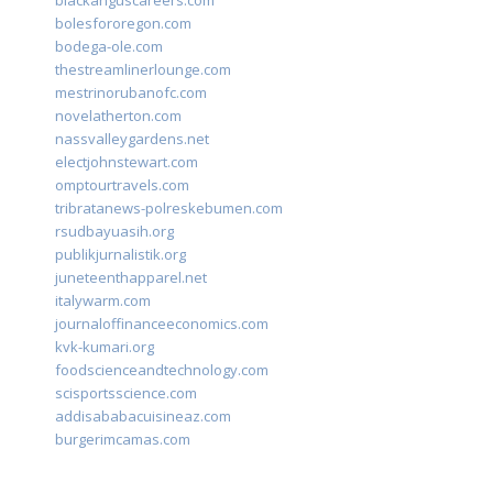
blackanguscareers.com
bolesfororegon.com
bodega-ole.com
thestreamlinerlounge.com
mestrinorubanofc.com
novelatherton.com
nassvalleygardens.net
electjohnstewart.com
omptourtravels.com
tribratanews-polreskebumen.com
rsudbayuasih.org
publikjurnalistik.org
juneteenthapparel.net
italywarm.com
journaloffinanceeconomics.com
kvk-kumari.org
foodscienceandtechnology.com
scisportsscience.com
addisababacuisineaz.com
burgerimcamas.com