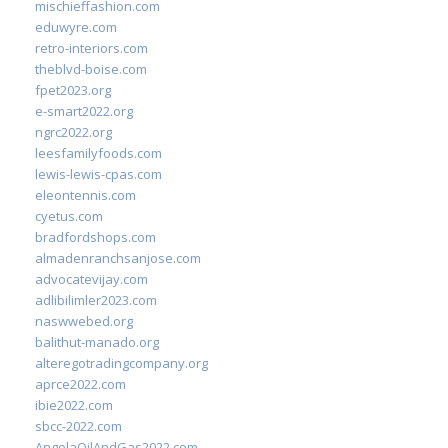
mischieffashion.com
eduwyre.com
retro-interiors.com
theblvd-boise.com
fpet2023.org
e-smart2022.org
ngrc2022.org
leesfamilyfoods.com
lewis-lewis-cpas.com
eleontennis.com
cyetus.com
bradfordshops.com
almadenranchsanjose.com
advocatevijay.com
adlibilimler2023.com
naswwebed.org
balithut-manado.org
alteregotradingcompany.org
aprce2022.com
ibie2022.com
sbcc-2022.com
AngolaOilAndGas2022.com