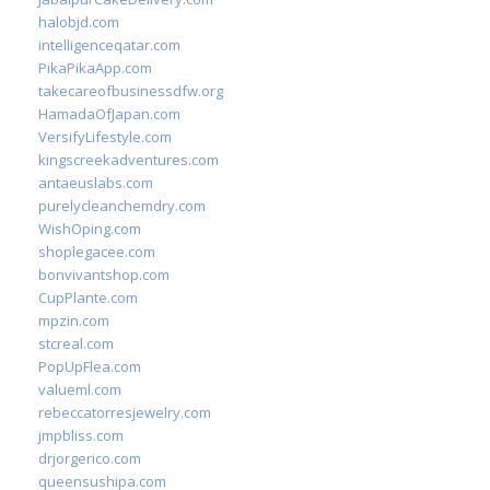
halobjd.com
intelligenceqatar.com
PikaPikaApp.com
takecareofbusinessdfw.org
HamadaOfJapan.com
VersifyLifestyle.com
kingscreekadventures.com
antaeuslabs.com
purelycleanchemdry.com
WishOping.com
shoplegacee.com
bonvivantshop.com
CupPlante.com
mpzin.com
stcreal.com
PopUpFlea.com
valueml.com
rebeccatorresjewelry.com
jmpbliss.com
drjorgerico.com
queensushipa.com