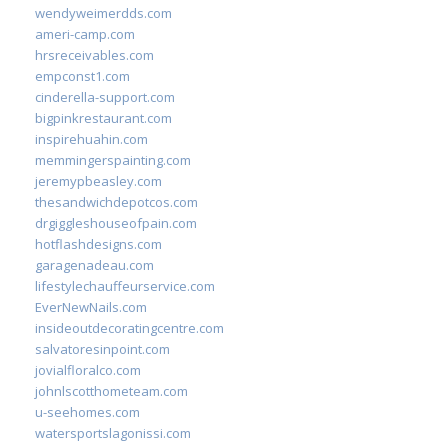
wendyweimerdds.com
ameri-camp.com
hrsreceivables.com
empconst1.com
cinderella-support.com
bigpinkrestaurant.com
inspirehuahin.com
memmingerspainting.com
jeremypbeasley.com
thesandwichdepotcos.com
drgiggleshouseofpain.com
hotflashdesigns.com
garagenadeau.com
lifestylechauffeurservice.com
EverNewNails.com
insideoutdecoratingcentre.com
salvatoresinpoint.com
jovialfloralco.com
johnlscotthometeam.com
u-seehomes.com
watersportslagonissi.com