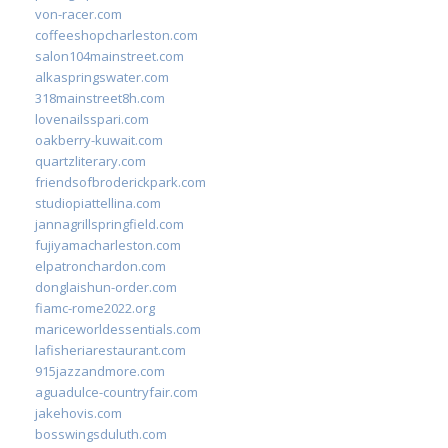
von-racer.com
coffeeshopcharleston.com
salon104mainstreet.com
alkaspringswater.com
318mainstreet8h.com
lovenailsspari.com
oakberry-kuwait.com
quartzliterary.com
friendsofbroderickpark.com
studiopiattellina.com
jannagrillspringfield.com
fujiyamacharleston.com
elpatronchardon.com
donglaishun-order.com
fiamc-rome2022.org
mariceworldessentials.com
lafisheriarestaurant.com
915jazzandmore.com
aguadulce-countryfair.com
jakehovis.com
bosswingsduluth.com