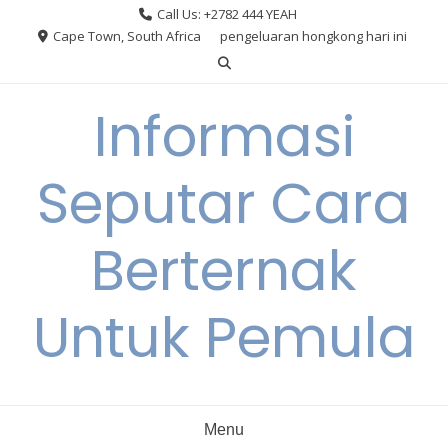
Skip
Call Us: +2782 444 YEAH
to
Cape Town, South Africa
pengeluaran hongkong hari ini
content
Informasi
Seputar Cara
Berternak
Untuk Pemula
Menu