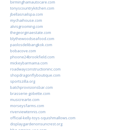
birminghamautocare.com
tonyscountrykitchen.com
jbellasnailspa.com
mychaihouse.com
alvisgrooming.com
thegeorginaestate.com
blythewoodseafood.com
paolosdelibangkok.com
bobacove.com
phoone24brookfield.com
mickeybarmama.com
roadwayconstructioninc.com
shopdragonflyboutique.com
sportszilla.org
batchprovisionsbar.com
brasserie-gobette.com
musicrearte.com
morseysfarms.com
riverviewtennis.com
official-kelly-toys-squishmallows.com
displaygardenonsuncrest.org
bbq-empire-usa.com