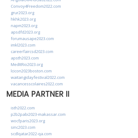
Convoy4Freedom2022.com
grur2023.org
hkhk2023.org
napm2023.org
apsdfd2023.org
forumausape2023.com
imkl2023.com
careerfaircsd2023.com
apsth2023.com
MedItRio2023.org
lcicon2023boston.com
waitangidayfestival2022.com
vacancesscolaires2022.com
MEDIA PARTNER II
isth2022.com
p2b2pabi2023-makassar.com
wocfparis2023.org
sinc2023.com
scdlqatar2022-qa.com