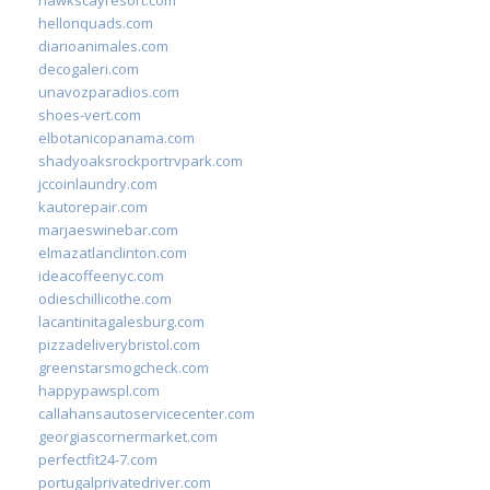
hellonquads.com
diarioanimales.com
decogaleri.com
unavozparadios.com
shoes-vert.com
elbotanicopanama.com
shadyoaksrockportrvpark.com
jccoinlaundry.com
kautorepair.com
marjaeswinebar.com
elmazatlanclinton.com
ideacoffeenyc.com
odieschillicothe.com
lacantinitagalesburg.com
pizzadeliverybristol.com
greenstarsmogcheck.com
happypawspl.com
callahansautoservicecenter.com
georgiascornermarket.com
perfectfit24-7.com
portugalprivatedriver.com