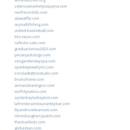
anneskitchen.org
valenciamarketytaqueria.com
reefrecordsllc.com
alawaffle.com
aryouthfishing.com
united-basketball.com
tios-tacos.com
cafecito-satx.com
graduacionviu2023.com
pecanjackstogo.com
zengardendayspa.com
sparklejewelryinc.com
ironcladtattoostudio.com
bruinshome.com
annascleaningsvc.com
wolfcitytattoo.com
oysterbayturkeytrot.com
lafronterarestauranteybar.com
lilyandrosetearoom.com
olivesburgberrypatch.com
theslushkids.com
giobastian.com