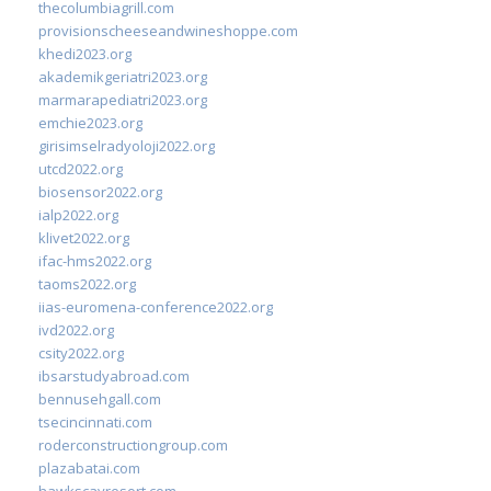
thecolumbiagrill.com
provisionscheeseandwineshoppe.com
khedi2023.org
akademikgeriatri2023.org
marmarapediatri2023.org
emchie2023.org
girisimselradyoloji2022.org
utcd2022.org
biosensor2022.org
ialp2022.org
klivet2022.org
ifac-hms2022.org
taoms2022.org
iias-euromena-conference2022.org
ivd2022.org
csity2022.org
ibsarstudyabroad.com
bennusehgall.com
tsecincinnati.com
roderconstructiongroup.com
plazabatai.com
hawkscayresort.com