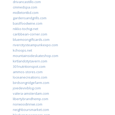
drivancastillo.com
cmmedspa.com
midletontkd.com
gardensandgrills.com
basilfoodwine.com
nikko-tochigi.net
caribbean-corner.com
bluemoongiftcards.com
rivercitysteampunkexpo.com
kchoops.net
mountainsideskateshop.com
kirtlandcitytavern.com
301nutritionspot.com
ammos-stores.com
loceanecreations.com
birdsongridgefarm.com
joiedevivblog.com
valera-amsterdam.com
libertybrandhemp.com
norwoodinnwi.com
neighboursmarket.com