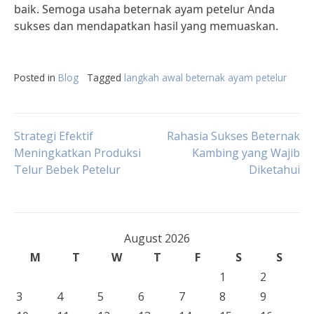
baik. Semoga usaha beternak ayam petelur Anda
sukses dan mendapatkan hasil yang memuaskan.
Posted in
Blog
Tagged
langkah awal beternak ayam petelur
Post
Strategi Efektif
Rahasia Sukses Beternak
Meningkatkan Produksi
Kambing yang Wajib
Telur Bebek Petelur
Diketahui
navigation
August 2026
M
T
W
T
F
S
S
1
2
3
4
5
6
7
8
9