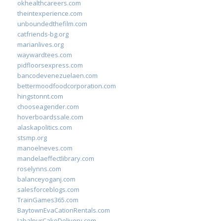
okhealthcareers.com
theintexperience.com
unboundedthefilm.com
catfriends-bg.org
marianlives.org
waywardtees.com
pidfloorsexpress.com
bancodevenezuelaen.com
bettermoodfoodcorporation.com
hingstonnt.com
chooseagender.com
hoverboardssale.com
alaskapolitics.com
stsmp.org
manoelneves.com
mandelaeffectlibrary.com
roselynns.com
balanceyoganj.com
salesforceblogs.com
TrainGames365.com
BaytownEvaCationRentals.com
JabalpurCakeDelivery.com