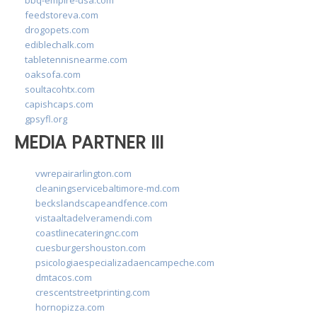
feedstoreva.com
drogopets.com
ediblechalk.com
tabletennisnearme.com
oaksofa.com
soultacohtx.com
capishcaps.com
gpsyfl.org
MEDIA PARTNER III
vwrepairarlington.com
cleaningservicebaltimore-md.com
beckslandscapeandfence.com
vistaaltadelveramendi.com
coastlinecateringnc.com
cuesburgershouston.com
psicologiaespecializadaencampeche.com
dmtacos.com
crescentstreetprinting.com
hornopizza.com