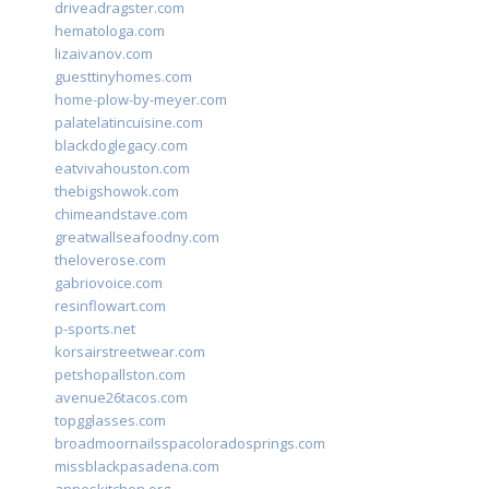
driveadragster.com
hematologa.com
lizaivanov.com
guesttinyhomes.com
home-plow-by-meyer.com
palatelatincuisine.com
blackdoglegacy.com
eatvivahouston.com
thebigshowok.com
chimeandstave.com
greatwallseafoodny.com
theloverose.com
gabriovoice.com
resinflowart.com
p-sports.net
korsairstreetwear.com
petshopallston.com
avenue26tacos.com
topgglasses.com
broadmoornailsspacoloradosprings.com
missblackpasadena.com