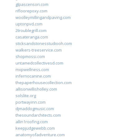
glpascensori.com
rifloorepoxy.com
woolleymillingandpaving.com
uptonpvd.com
2troublegrill.com
casateranga.com
sticksandstonesstudiooh.com
walkers-treeservice.com
shopmossi.com
untamedcollectivesd.com
mxpwellness.com
infernocanine.com
thepaperhousecollection.com
allisonwillisholley.com
solslite.org
portwayinn.com
djmaddogmusic.com
thesoundarchitects.com
allin1roofing.com
keepjudgewebb.com
anatomyofadventure.com