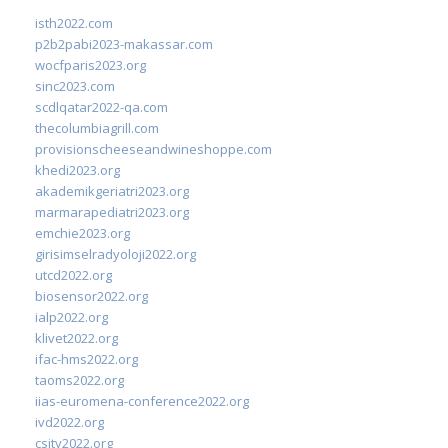
isth2022.com
p2b2pabi2023-makassar.com
wocfparis2023.org
sinc2023.com
scdlqatar2022-qa.com
thecolumbiagrill.com
provisionscheeseandwineshoppe.com
khedi2023.org
akademikgeriatri2023.org
marmarapediatri2023.org
emchie2023.org
girisimselradyoloji2022.org
utcd2022.org
biosensor2022.org
ialp2022.org
klivet2022.org
ifac-hms2022.org
taoms2022.org
iias-euromena-conference2022.org
ivd2022.org
csity2022.org