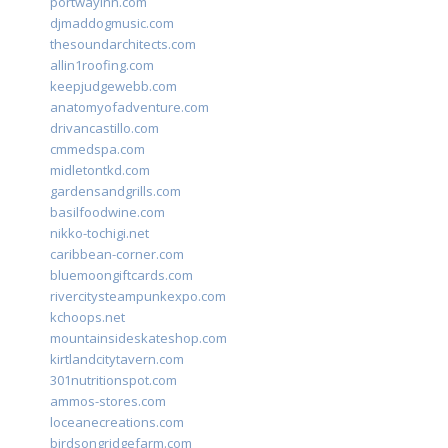
portwayinn.com
djmaddogmusic.com
thesoundarchitects.com
allin1roofing.com
keepjudgewebb.com
anatomyofadventure.com
drivancastillo.com
cmmedspa.com
midletontkd.com
gardensandgrills.com
basilfoodwine.com
nikko-tochigi.net
caribbean-corner.com
bluemoongiftcards.com
rivercitysteampunkexpo.com
kchoops.net
mountainsideskateshop.com
kirtlandcitytavern.com
301nutritionspot.com
ammos-stores.com
loceanecreations.com
birdsongridgefarm.com