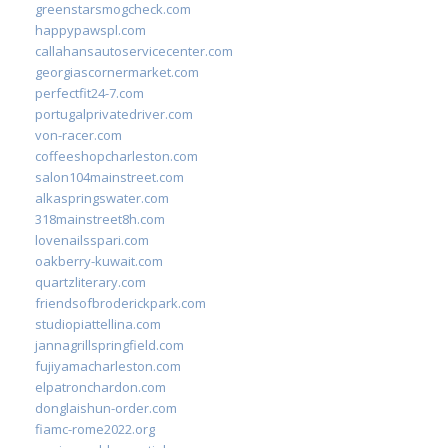
greenstarsmogcheck.com
happypawspl.com
callahansautoservicecenter.com
georgiascornermarket.com
perfectfit24-7.com
portugalprivatedriver.com
von-racer.com
coffeeshopcharleston.com
salon104mainstreet.com
alkaspringswater.com
318mainstreet8h.com
lovenailsspari.com
oakberry-kuwait.com
quartzliterary.com
friendsofbroderickpark.com
studiopiattellina.com
jannagrillspringfield.com
fujiyamacharleston.com
elpatronchardon.com
donglaishun-order.com
fiamc-rome2022.org