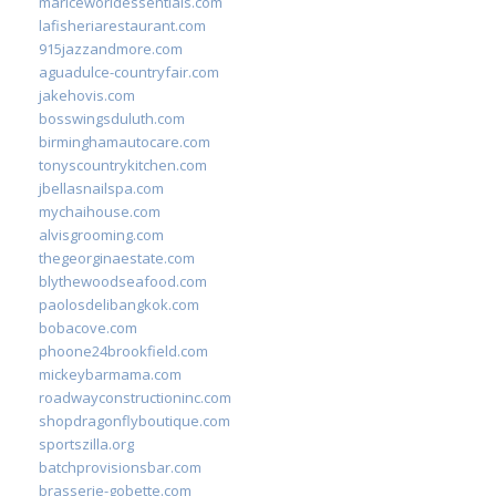
mariceworldessentials.com
lafisheriarestaurant.com
915jazzandmore.com
aguadulce-countryfair.com
jakehovis.com
bosswingsduluth.com
birminghamautocare.com
tonyscountrykitchen.com
jbellasnailspa.com
mychaihouse.com
alvisgrooming.com
thegeorginaestate.com
blythewoodseafood.com
paolosdelibangkok.com
bobacove.com
phoone24brookfield.com
mickeybarmama.com
roadwayconstructioninc.com
shopdragonflyboutique.com
sportszilla.org
batchprovisionsbar.com
brasserie-gobette.com