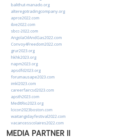
balithut-manado.org
alteregotradingcompany.org
aprce2022.com
ibie2022.com
sbcc-2022.com
AngolaOilAndGas2022.com
Convoy4Freedom2022.com
grur2023.org
hkhk2023.org
napm2023.org
apsdfd2023.org
forumausape2023.com
imkl2023.com
careerfaircsd2023.com
apsth2023.com
MedItRio2023.org
lcicon2023boston.com
waitangidayfestival2022.com
vacancesscolaires2022.com
MEDIA PARTNER II