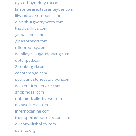
oysterbayturkeytrot.com
lafronterarestauranteybar.com
lilyandrosetearoom.com
olivesburgberrypatch.com
theslushkids.com
giobastian.com
glpascensori.com
rifloorepoxy.com
woolleymillingandpaving.com
uptonpvd.com
2troublegrill.com
casateranga.com
sticksandstonesstudiooh.com
walkers-treeservice.com
shopmossi.com
untamedcollectivesd.com
mxpwellness.com
infernocanine.com
thepaperhousecollection.com
allisonwillisholley.com
solslite.org