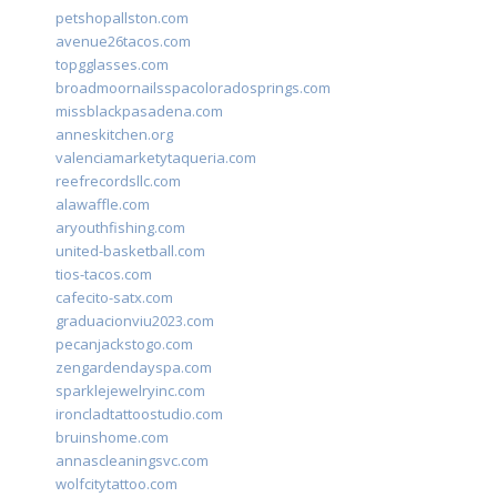
petshopallston.com
avenue26tacos.com
topgglasses.com
broadmoornailsspacoloradosprings.com
missblackpasadena.com
anneskitchen.org
valenciamarketytaqueria.com
reefrecordsllc.com
alawaffle.com
aryouthfishing.com
united-basketball.com
tios-tacos.com
cafecito-satx.com
graduacionviu2023.com
pecanjackstogo.com
zengardendayspa.com
sparklejewelryinc.com
ironcladtattoostudio.com
bruinshome.com
annascleaningsvc.com
wolfcitytattoo.com