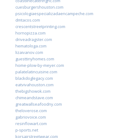
coastlinecateringnc.com
cuesburgershouston.com
psicologiaespecializadaencampeche.com
dmtacos.com
crescentstreetprinting.com
hornopizza.com
driveadragster.com
hematologa.com
lizaivanov.com
guesttinyhomes.com
home-plow-by-meyer.com
palatelatincuisine.com
blackdoglegacy.com
eatvivahouston.com
thebigshowok.com
chimeandstave.com
greatwallseafoodny.com
theloverose.com
gabriovoice.com
resinflowart.com
p-sports.net
korsairstreetwear.com