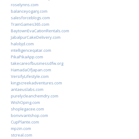
roselynns.com
balanceyoganj.com
salesforceblogs.com
TrainGames365.com
BaytownEvaCationRentals.com
JabalpurCakeDelivery.com
halobjd.com
intelligenceqatar.com
PikaPikaApp.com
takecareofbusinessdfw.org
HamadaOfJapan.com
VersifyLifestyle.com
kingscreekadventures.com
antaeuslabs.com
purelycleanchemdry.com
WishOping.com
shoplegacee.com
bonvivantshop.com
CupPlante.com
mpzin.com
stcreal.com