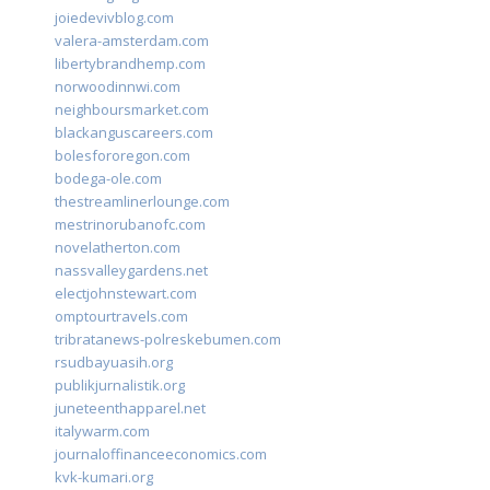
joiedevivblog.com
valera-amsterdam.com
libertybrandhemp.com
norwoodinnwi.com
neighboursmarket.com
blackanguscareers.com
bolesfororegon.com
bodega-ole.com
thestreamlinerlounge.com
mestrinorubanofc.com
novelatherton.com
nassvalleygardens.net
electjohnstewart.com
omptourtravels.com
tribratanews-polreskebumen.com
rsudbayuasih.org
publikjurnalistik.org
juneteenthapparel.net
italywarm.com
journaloffinanceeconomics.com
kvk-kumari.org