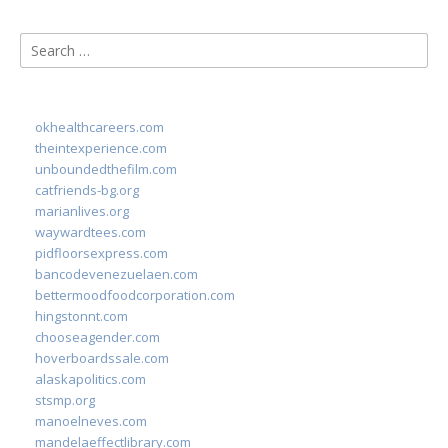
Search
for:
okhealthcareers.com
theintexperience.com
unboundedthefilm.com
catfriends-bg.org
marianlives.org
waywardtees.com
pidfloorsexpress.com
bancodevenezuelaen.com
bettermoodfoodcorporation.com
hingstonnt.com
chooseagender.com
hoverboardssale.com
alaskapolitics.com
stsmp.org
manoelneves.com
mandelaeffectlibrary.com