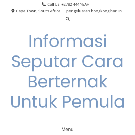
Skip
Call Us: +2782 444 YEAH
to
Cape Town, South Africa
pengeluaran hongkong hari ini
content
Informasi
Seputar Cara
Berternak
Untuk Pemula
Menu