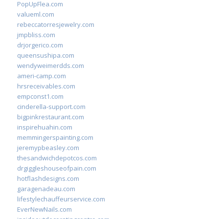
PopUpFlea.com
valueml.com
rebeccatorresjewelry.com
jmpbliss.com
drjorgerico.com
queensushipa.com
wendyweimerdds.com
ameri-camp.com
hrsreceivables.com
empconst1.com
cinderella-support.com
bigpinkrestaurant.com
inspirehuahin.com
memmingerspainting.com
jeremypbeasley.com
thesandwichdepotcos.com
drgiggleshouseofpain.com
hotflashdesigns.com
garagenadeau.com
lifestylechauffeurservice.com
EverNewNails.com