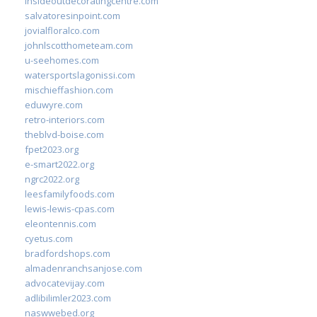
insideoutdecoratingcentre.com
salvatoresinpoint.com
jovialfloralco.com
johnlscotthometeam.com
u-seehomes.com
watersportslagonissi.com
mischieffashion.com
eduwyre.com
retro-interiors.com
theblvd-boise.com
fpet2023.org
e-smart2022.org
ngrc2022.org
leesfamilyfoods.com
lewis-lewis-cpas.com
eleontennis.com
cyetus.com
bradfordshops.com
almadenranchsanjose.com
advocatevijay.com
adlibilimler2023.com
naswwebed.org