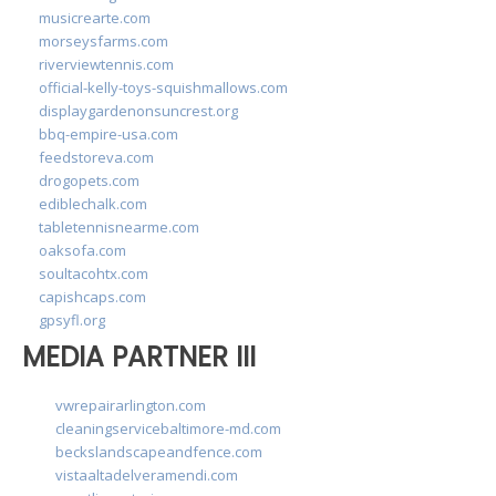
musicrearte.com
morseysfarms.com
riverviewtennis.com
official-kelly-toys-squishmallows.com
displaygardenonsuncrest.org
bbq-empire-usa.com
feedstoreva.com
drogopets.com
ediblechalk.com
tabletennisnearme.com
oaksofa.com
soultacohtx.com
capishcaps.com
gpsyfl.org
MEDIA PARTNER III
vwrepairarlington.com
cleaningservicebaltimore-md.com
beckslandscapeandfence.com
vistaaltadelveramendi.com