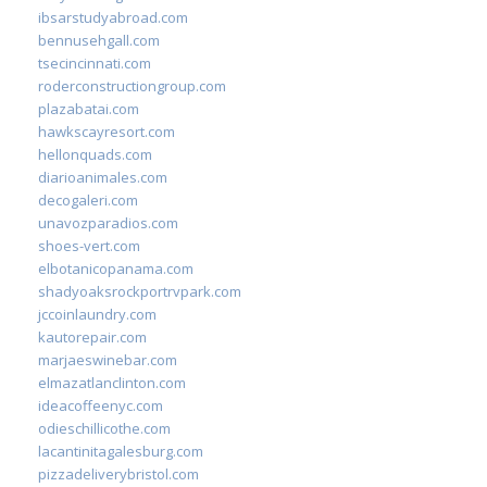
ibsarstudyabroad.com
bennusehgall.com
tsecincinnati.com
roderconstructiongroup.com
plazabatai.com
hawkscayresort.com
hellonquads.com
diarioanimales.com
decogaleri.com
unavozparadios.com
shoes-vert.com
elbotanicopanama.com
shadyoaksrockportrvpark.com
jccoinlaundry.com
kautorepair.com
marjaeswinebar.com
elmazatlanclinton.com
ideacoffeenyc.com
odieschillicothe.com
lacantinitagalesburg.com
pizzadeliverybristol.com