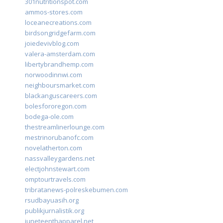
301nutritionspot.com
ammos-stores.com
loceanecreations.com
birdsongridgefarm.com
joiedevivblog.com
valera-amsterdam.com
libertybrandhemp.com
norwoodinnwi.com
neighboursmarket.com
blackanguscareers.com
bolesfororegon.com
bodega-ole.com
thestreamlinerlounge.com
mestrinorubanofc.com
novelatherton.com
nassvalleygardens.net
electjohnstewart.com
omptourtravels.com
tribratanews-polreskebumen.com
rsudbayuasih.org
publikjurnalistik.org
juneteenthapparel.net