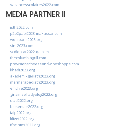
vacancesscolaires2022.com
MEDIA PARTNER II
isth2022.com
p2b2pabi2023-makassar.com
wocfparis2023.org
sinc2023.com
scdlqatar2022-qa.com
thecolumbiagrill.com
provisionscheeseandwineshoppe.com
khedi2023.org
akademikgeriatri2023.org
marmarapediatri2023.org
emchie2023.org
girisimselradyoloji2022.org
utcd2022.org
biosensor2022.org
ialp2022.org
klivet2022.org
ifac-hms2022.org