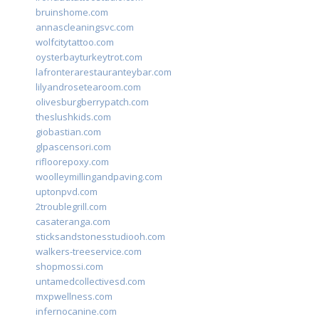
bruinshome.com
annascleaningsvc.com
wolfcitytattoo.com
oysterbayturkeytrot.com
lafronterarestauranteybar.com
lilyandrosetearoom.com
olivesburgberrypatch.com
theslushkids.com
giobastian.com
glpascensori.com
rifloorepoxy.com
woolleymillingandpaving.com
uptonpvd.com
2troublegrill.com
casateranga.com
sticksandstonesstudiooh.com
walkers-treeservice.com
shopmossi.com
untamedcollectivesd.com
mxpwellness.com
infernocanine.com