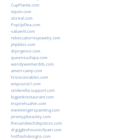
CupPlante.com
mpzin.com
stcreal.com
PopUpFlea.com
valueml.com
rebeccatorresjewelry.com
jmpbliss.com
drjorgerico.com
queensushipa.com
wendyweimerdds.com
ameri-camp.com
hrsreceivables.com
empconst1.com
cinderella-support.com
bigpinkrestaurant.com
inspirehuahin.com
memmingerspainting.com
jeremypbeasley.com
thesandwichdepotcos.com
drgiggleshouseofpain.com
hotflashdesigns.com