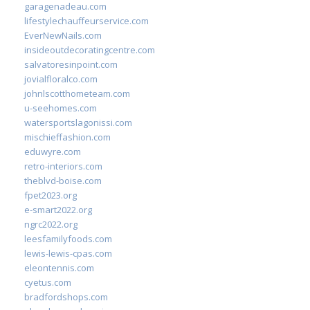
garagenadeau.com
lifestylechauffeurservice.com
EverNewNails.com
insideoutdecoratingcentre.com
salvatoresinpoint.com
jovialfloralco.com
johnlscotthometeam.com
u-seehomes.com
watersportslagonissi.com
mischieffashion.com
eduwyre.com
retro-interiors.com
theblvd-boise.com
fpet2023.org
e-smart2022.org
ngrc2022.org
leesfamilyfoods.com
lewis-lewis-cpas.com
eleontennis.com
cyetus.com
bradfordshops.com