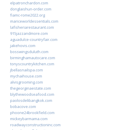
elpatronchardon.com
donglaishun-order.com
fiamc-rome2022.org
mariceworldessentials.com
lafisheriarestaurant.com
915jazzandmore.com
aguadulce-countryfair.com
jakehovis.com
bosswingsduluth.com
birminghamautocare.com
tonyscountrykitchen.com
jbellasnailspa.com
mychaihouse.com
alvisgrooming.com
thegeorginaestate.com
blythewoodseafood.com
paolosdelibangkok.com
bobacove.com
phoone24brookfield.com
mickeybarmama.com
roadwayconstructioninc.com