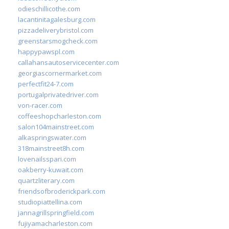
odieschillicothe.com
lacantinitagalesburg.com
pizzadeliverybristol.com
greenstarsmogcheck.com
happypawspl.com
callahansautoservicecenter.com
georgiascornermarket.com
perfectfit24-7.com
portugalprivatedriver.com
von-racer.com
coffeeshopcharleston.com
salon104mainstreet.com
alkaspringswater.com
318mainstreet8h.com
lovenailsspari.com
oakberry-kuwait.com
quartzliterary.com
friendsofbroderickpark.com
studiopiattellina.com
jannagrillspringfield.com
fujiyamacharleston.com