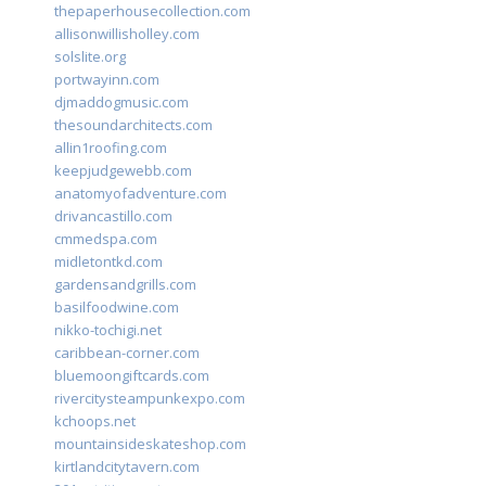
thepaperhousecollection.com
allisonwillisholley.com
solslite.org
portwayinn.com
djmaddogmusic.com
thesoundarchitects.com
allin1roofing.com
keepjudgewebb.com
anatomyofadventure.com
drivancastillo.com
cmmedspa.com
midletontkd.com
gardensandgrills.com
basilfoodwine.com
nikko-tochigi.net
caribbean-corner.com
bluemoongiftcards.com
rivercitysteampunkexpo.com
kchoops.net
mountainsideskateshop.com
kirtlandcitytavern.com