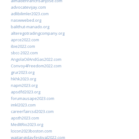
almadenranchsanjose.com
advocatevijay.com
adlibilimler2023.com
naswwebed.org
balithut-manado.org
alteregotradingcompany.org
aprce2022.com
ibie2022.com
sbcc-2022.com
AngolaOilAndGas2022.com
Convoy4Freedom2022.com
grur2023.org
hkhk2023.org
napm2023.org
apsdfd2023.org
forumausape2023.com
imkl2023.com
careerfaircsd2023.com
apsth2023.com
MedItRio2023.org
lcicon2023boston.com
waitangidayfestival2022.com