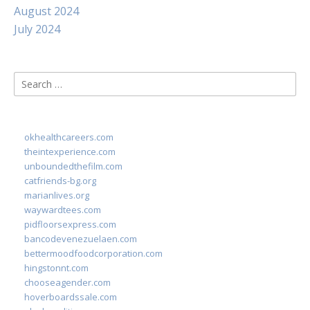
August 2024
July 2024
Search
for:
okhealthcareers.com
theintexperience.com
unboundedthefilm.com
catfriends-bg.org
marianlives.org
waywardtees.com
pidfloorsexpress.com
bancodevenezuelaen.com
bettermoodfoodcorporation.com
hingstonnt.com
chooseagender.com
hoverboardssale.com