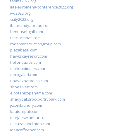
taoms2022.org
iias-euromena-conference2022.org
ivd2022.org
csity2022.org
ibsarstudyabroad.com
bennusehgall.com
tsecincinnati.com
roderconstructiongroup.com
plazabatai.com
hawkscayresort.com
hellonquads.com
diarioanimales.com
decogaleri.com
unavozparadios.com
shoes-vert.com
elbotanicopanama.com
shadyoaksrockportrvpark.com
jccoinlaundry.com
kautorepair.com
marjaeswinebar.com
elmazatlanclinton.com
ideacoffeenyc.com