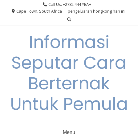
Skip
Call Us: +2782 444 YEAH
to
Cape Town, South Africa
pengeluaran hongkong hari ini
content
Informasi
Seputar Cara
Berternak
Untuk Pemula
Menu