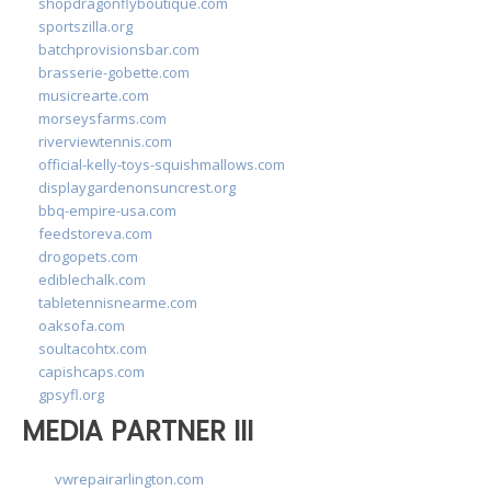
shopdragonflyboutique.com
sportszilla.org
batchprovisionsbar.com
brasserie-gobette.com
musicrearte.com
morseysfarms.com
riverviewtennis.com
official-kelly-toys-squishmallows.com
displaygardenonsuncrest.org
bbq-empire-usa.com
feedstoreva.com
drogopets.com
ediblechalk.com
tabletennisnearme.com
oaksofa.com
soultacohtx.com
capishcaps.com
gpsyfl.org
MEDIA PARTNER III
vwrepairarlington.com