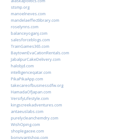
alaskapolitics.com
stsmp.org
manoelneves.com
mandelaeffectlibrary.com
roselynns.com
balanceyoganj.com
salesforceblogs.com
TrainGames365.com
BaytownEvaCationRentals.com
JabalpurCakeDelivery.com
halobjd.com
intelligenceqatar.com
PikaPikaApp.com
takecareofbusinessdfw.org
HamadaOfJapan.com
VersifyLifestyle.com
kingscreekadventures.com
antaeuslabs.com
purelycleanchemdry.com
WishOping.com
shoplegacee.com
bonvivantshop.com