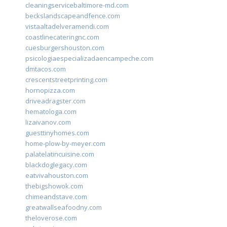
cleaningservicebaltimore-md.com
beckslandscapeandfence.com
vistaaltadelveramendi.com
coastlinecateringnc.com
cuesburgershouston.com
psicologiaespecializadaencampeche.com
dmtacos.com
crescentstreetprinting.com
hornopizza.com
driveadragster.com
hematologa.com
lizaivanov.com
guesttinyhomes.com
home-plow-by-meyer.com
palatelatincuisine.com
blackdoglegacy.com
eatvivahouston.com
thebigshowok.com
chimeandstave.com
greatwallseafoodny.com
theloverose.com