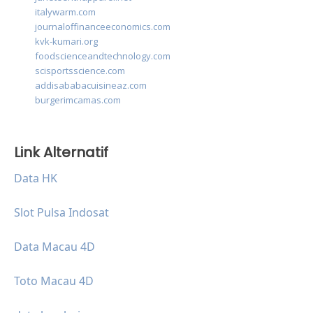
italywarm.com
journaloffinanceeconomics.com
kvk-kumari.org
foodscienceandtechnology.com
scisportsscience.com
addisababacuisineaz.com
burgerimcamas.com
Link Alternatif
Data HK
Slot Pulsa Indosat
Data Macau 4D
Toto Macau 4D