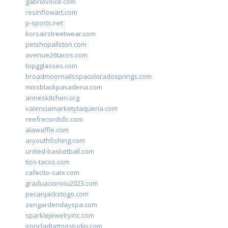
gabriovoice.com
resinflowart.com
p-sports.net
korsairstreetwear.com
petshopallston.com
avenue26tacos.com
topgglasses.com
broadmoornailsspacoloradosprings.com
missblackpasadena.com
anneskitchen.org
valenciamarketytaqueria.com
reefrecordsllc.com
alawaffle.com
aryouthfishing.com
united-basketball.com
tios-tacos.com
cafecito-satx.com
graduacionviu2023.com
pecanjackstogo.com
zengardendayspa.com
sparklejewelryinc.com
ironcladtattoostudio.com