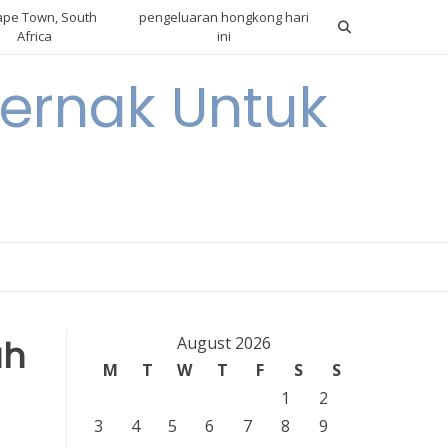
pe Town, South
pengeluaran hongkong hari
Africa
ini
ternak Untuk
ah
August 2026
M
T
W
T
F
S
S
1
2
3
4
5
6
7
8
9