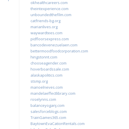
okhealthcareers.com
theintexperience.com
unboundedthefilm.com
catfriends-bg.org
marianlives.org
waywardtees.com
pidfloorsexpress.com
bancodevenezuelaen.com
bettermoodfoodcorporation.com
hingstonnt.com
chooseagender.com
hoverboardssale.com
alaskapolitics.com
stsmp.org
manoelneves.com
mandelaeffectlibrary.com
roselynns.com
balanceyoganj.com
salesforceblogs.com
TrainGames365.com
BaytownEvaCationRentals.com