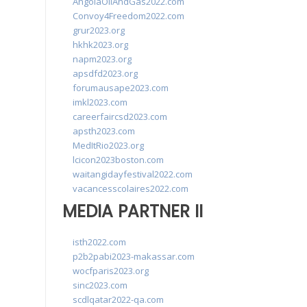
AngolaOilAndGas2022.com
Convoy4Freedom2022.com
grur2023.org
hkhk2023.org
napm2023.org
apsdfd2023.org
forumausape2023.com
imkl2023.com
careerfaircsd2023.com
apsth2023.com
MedItRio2023.org
lcicon2023boston.com
waitangidayfestival2022.com
vacancesscolaires2022.com
MEDIA PARTNER II
isth2022.com
p2b2pabi2023-makassar.com
wocfparis2023.org
sinc2023.com
scdlqatar2022-qa.com