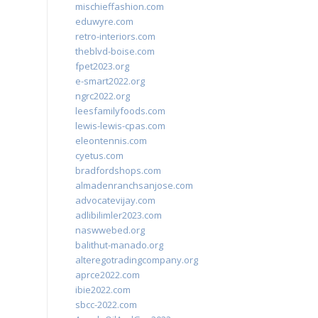
mischieffashion.com
eduwyre.com
retro-interiors.com
theblvd-boise.com
fpet2023.org
e-smart2022.org
ngrc2022.org
leesfamilyfoods.com
lewis-lewis-cpas.com
eleontennis.com
cyetus.com
bradfordshops.com
almadenranchsanjose.com
advocatevijay.com
adlibilimler2023.com
naswwebed.org
balithut-manado.org
alteregotradingcompany.org
aprce2022.com
ibie2022.com
sbcc-2022.com