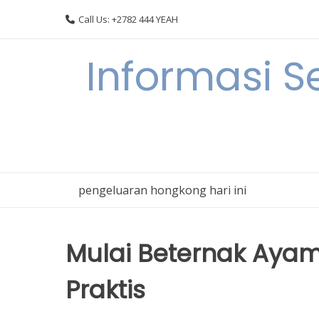
Skip
Call Us: +2782 444 YEAH
to
content
Informasi S
pengeluaran hongkong hari ini
Mulai Beternak Ayam
Praktis