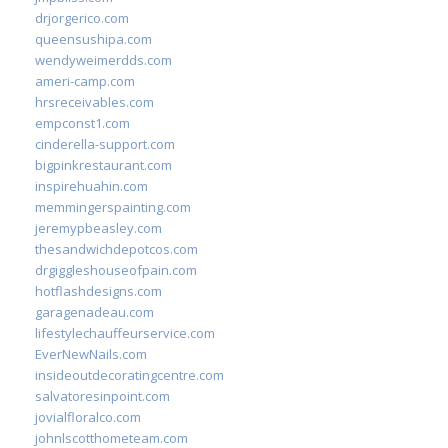
drjorgerico.com
queensushipa.com
wendyweimerdds.com
ameri-camp.com
hrsreceivables.com
empconst1.com
cinderella-support.com
bigpinkrestaurant.com
inspirehuahin.com
memmingerspainting.com
jeremypbeasley.com
thesandwichdepotcos.com
drgiggleshouseofpain.com
hotflashdesigns.com
garagenadeau.com
lifestylechauffeurservice.com
EverNewNails.com
insideoutdecoratingcentre.com
salvatoresinpoint.com
jovialfloralco.com
johnlscotthometeam.com