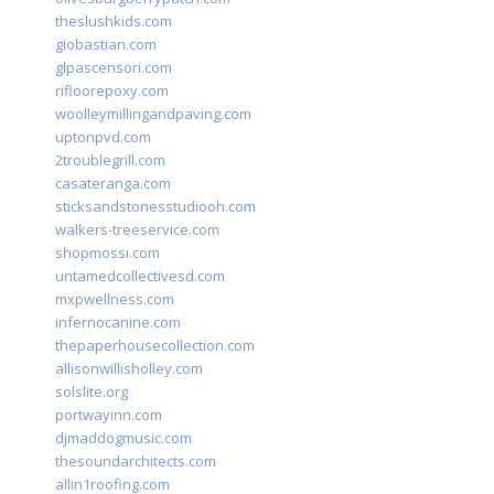
theslushkids.com
giobastian.com
glpascensori.com
rifloorepoxy.com
woolleymillingandpaving.com
uptonpvd.com
2troublegrill.com
casateranga.com
sticksandstonesstudiooh.com
walkers-treeservice.com
shopmossi.com
untamedcollectivesd.com
mxpwellness.com
infernocanine.com
thepaperhousecollection.com
allisonwillisholley.com
solslite.org
portwayinn.com
djmaddogmusic.com
thesoundarchitects.com
allin1roofing.com