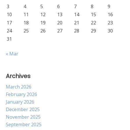
3
4
5
6
7
8
9
10
11
12
13
14
15
16
17
18
19
20
21
22
23
24
25
26
27
28
29
30
31
« Mar
Archives
March 2026
February 2026
January 2026
December 2025
November 2025
September 2025