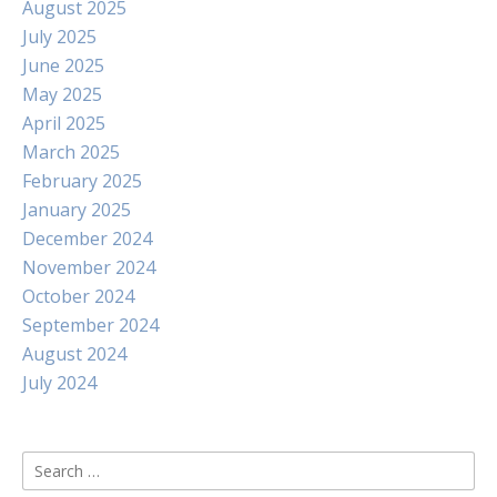
August 2025
July 2025
June 2025
May 2025
April 2025
March 2025
February 2025
January 2025
December 2024
November 2024
October 2024
September 2024
August 2024
July 2024
Search
for: