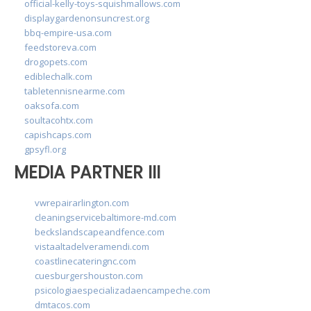
official-kelly-toys-squishmallows.com
displaygardenonsuncrest.org
bbq-empire-usa.com
feedstoreva.com
drogopets.com
ediblechalk.com
tabletennisnearme.com
oaksofa.com
soultacohtx.com
capishcaps.com
gpsyfl.org
MEDIA PARTNER III
vwrepairarlington.com
cleaningservicebaltimore-md.com
beckslandscapeandfence.com
vistaaltadelveramendi.com
coastlinecateringnc.com
cuesburgershouston.com
psicologiaespecializadaencampeche.com
dmtacos.com