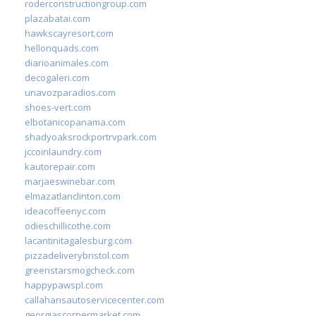
roderconstructiongroup.com
plazabatai.com
hawkscayresort.com
hellonquads.com
diarioanimales.com
decogaleri.com
unavozparadios.com
shoes-vert.com
elbotanicopanama.com
shadyoaksrockportrvpark.com
jccoinlaundry.com
kautorepair.com
marjaeswinebar.com
elmazatlanclinton.com
ideacoffeenyc.com
odieschillicothe.com
lacantinitagalesburg.com
pizzadeliverybristol.com
greenstarsmogcheck.com
happypawspl.com
callahansautoservicecenter.com
georgiascornermarket.com