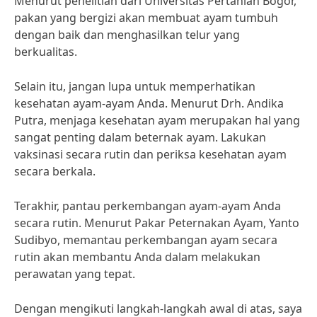
Menurut penelitian dari Universitas Pertanian Bogor,
pakan yang bergizi akan membuat ayam tumbuh
dengan baik dan menghasilkan telur yang
berkualitas.
Selain itu, jangan lupa untuk memperhatikan
kesehatan ayam-ayam Anda. Menurut Drh. Andika
Putra, menjaga kesehatan ayam merupakan hal yang
sangat penting dalam beternak ayam. Lakukan
vaksinasi secara rutin dan periksa kesehatan ayam
secara berkala.
Terakhir, pantau perkembangan ayam-ayam Anda
secara rutin. Menurut Pakar Peternakan Ayam, Yanto
Sudibyo, memantau perkembangan ayam secara
rutin akan membantu Anda dalam melakukan
perawatan yang tepat.
Dengan mengikuti langkah-langkah awal di atas, saya