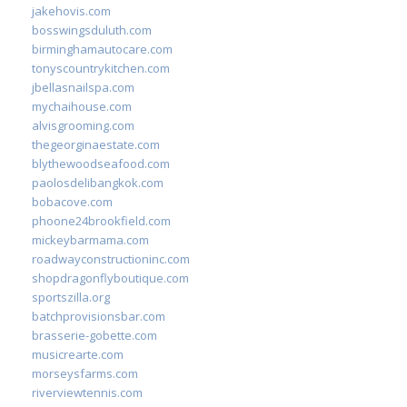
jakehovis.com
bosswingsduluth.com
birminghamautocare.com
tonyscountrykitchen.com
jbellasnailspa.com
mychaihouse.com
alvisgrooming.com
thegeorginaestate.com
blythewoodseafood.com
paolosdelibangkok.com
bobacove.com
phoone24brookfield.com
mickeybarmama.com
roadwayconstructioninc.com
shopdragonflyboutique.com
sportszilla.org
batchprovisionsbar.com
brasserie-gobette.com
musicrearte.com
morseysfarms.com
riverviewtennis.com