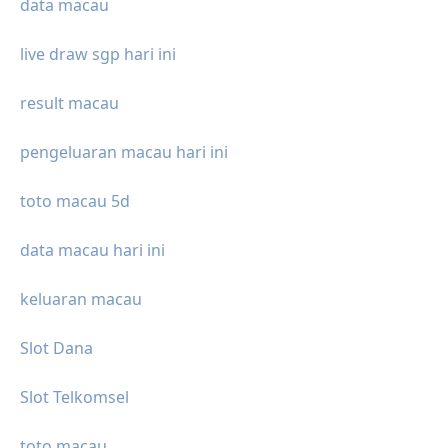
data macau
live draw sgp hari ini
result macau
pengeluaran macau hari ini
toto macau 5d
data macau hari ini
keluaran macau
Slot Dana
Slot Telkomsel
toto macau