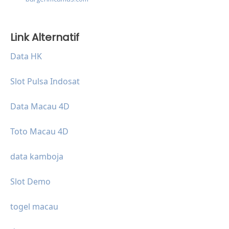
Link Alternatif
Data HK
Slot Pulsa Indosat
Data Macau 4D
Toto Macau 4D
data kamboja
Slot Demo
togel macau