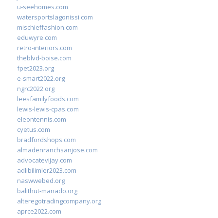
u-seehomes.com
watersportslagonissi.com
mischieffashion.com
eduwyre.com
retro-interiors.com
theblvd-boise.com
fpet2023.org
e-smart2022.org
ngrc2022.org
leesfamilyfoods.com
lewis-lewis-cpas.com
eleontennis.com
cyetus.com
bradfordshops.com
almadenranchsanjose.com
advocatevijay.com
adlibilimler2023.com
naswwebed.org
balithut-manado.org
alteregotradingcompany.org
aprce2022.com