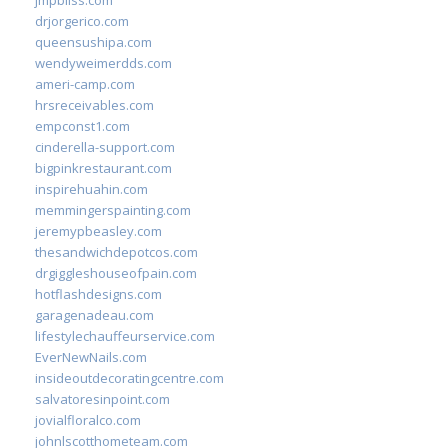
jmpbliss.com
drjorgerico.com
queensushipa.com
wendyweimerdds.com
ameri-camp.com
hrsreceivables.com
empconst1.com
cinderella-support.com
bigpinkrestaurant.com
inspirehuahin.com
memmingerspainting.com
jeremypbeasley.com
thesandwichdepotcos.com
drgiggleshouseofpain.com
hotflashdesigns.com
garagenadeau.com
lifestylechauffeurservice.com
EverNewNails.com
insideoutdecoratingcentre.com
salvatoresinpoint.com
jovialfloralco.com
johnlscotthometeam.com