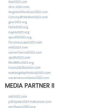
ibie2022.com
sbcc-2022.com
AngolaOilAndGas2022.com
Convoy4Freedom2022.com
grur2023.org
hkhk2023.org
napm2023.org
apsdfd2023.org
forumausape2023.com
imkl2023.com
careerfaircsd2023.com
apsth2023.com
MedItRio2023.org
lcicon2023boston.com
waitangidayfestival2022.com
vacancesscolaires2022.com
MEDIA PARTNER II
isth2022.com
p2b2pabi2023-makassar.com
wocfparis2023.org