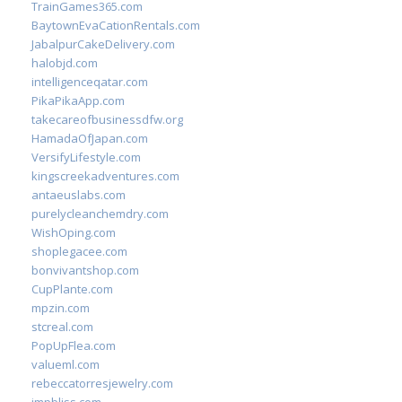
TrainGames365.com
BaytownEvaCationRentals.com
JabalpurCakeDelivery.com
halobjd.com
intelligenceqatar.com
PikaPikaApp.com
takecareofbusinessdfw.org
HamadaOfJapan.com
VersifyLifestyle.com
kingscreekadventures.com
antaeuslabs.com
purelycleanchemdry.com
WishOping.com
shoplegacee.com
bonvivantshop.com
CupPlante.com
mpzin.com
stcreal.com
PopUpFlea.com
valueml.com
rebeccatorresjewelry.com