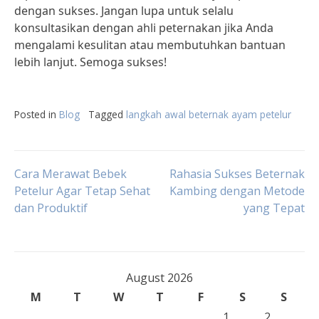
dengan sukses. Jangan lupa untuk selalu
konsultasikan dengan ahli peternakan jika Anda
mengalami kesulitan atau membutuhkan bantuan
lebih lanjut. Semoga sukses!
Posted in
Blog
Tagged
langkah awal beternak ayam petelur
Post
Cara Merawat Bebek
Rahasia Sukses Beternak
Petelur Agar Tetap Sehat
Kambing dengan Metode
dan Produktif
yang Tepat
navigation
August 2026
M
T
W
T
F
S
S
1
2