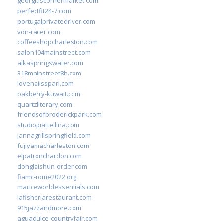
georgiascornermarket.com
perfectfit24-7.com
portugalprivatedriver.com
von-racer.com
coffeeshopcharleston.com
salon104mainstreet.com
alkaspringswater.com
318mainstreet8h.com
lovenailsspari.com
oakberry-kuwait.com
quartzliterary.com
friendsofbroderickpark.com
studiopiattellina.com
jannagrillspringfield.com
fujiyamacharleston.com
elpatronchardon.com
donglaishun-order.com
fiamc-rome2022.org
mariceworldessentials.com
lafisheriarestaurant.com
915jazzandmore.com
aguadulce-countryfair.com