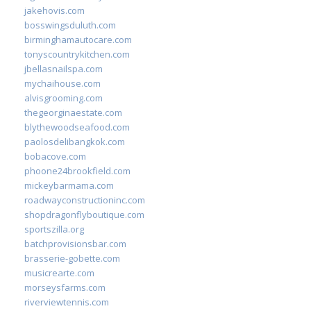
jakehovis.com
bosswingsduluth.com
birminghamautocare.com
tonyscountrykitchen.com
jbellasnailspa.com
mychaihouse.com
alvisgrooming.com
thegeorginaestate.com
blythewoodseafood.com
paolosdelibangkok.com
bobacove.com
phoone24brookfield.com
mickeybarmama.com
roadwayconstructioninc.com
shopdragonflyboutique.com
sportszilla.org
batchprovisionsbar.com
brasserie-gobette.com
musicrearte.com
morseysfarms.com
riverviewtennis.com