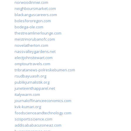
norwoodinnwi.com
neighboursmarket.com
blackanguscareers.com
bolesfororegon.com
bodega-ole.com
thestreamlinerlounge.com
mestrinorubanofc.com
novelatherton.com
nassvalleygardens.net
electjohnstewart.com
omptourtravels.com
tribratanews-polreskebumen.com
rsudbayuasih.org
publikjurnalistik.org
juneteenthapparel.net
italywarm.com
journaloffinanceeconomics.com
kvk-kumari.org
foodscienceandtechnology.com
scisportsscience.com
addisababacuisineaz.com