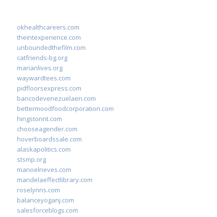
okhealthcareers.com
theintexperience.com
unboundedthefilm.com
catfriends-bg.org
marianlives.org
waywardtees.com
pidfloorsexpress.com
bancodevenezuelaen.com
bettermoodfoodcorporation.com
hingstonnt.com
chooseagender.com
hoverboardssale.com
alaskapolitics.com
stsmp.org
manoelneves.com
mandelaeffectlibrary.com
roselynns.com
balanceyoganj.com
salesforceblogs.com