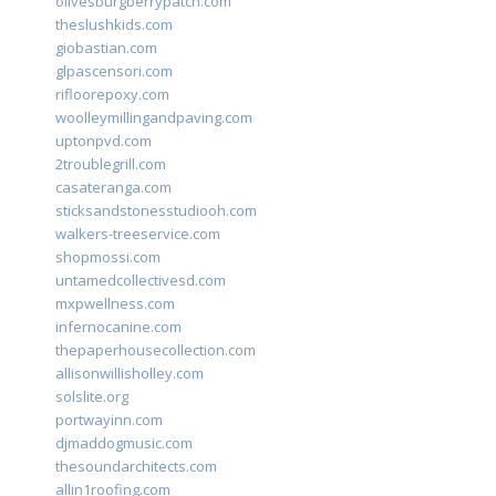
olivesburgberrypatch.com
theslushkids.com
giobastian.com
glpascensori.com
rifloorepoxy.com
woolleymillingandpaving.com
uptonpvd.com
2troublegrill.com
casateranga.com
sticksandstonesstudiooh.com
walkers-treeservice.com
shopmossi.com
untamedcollectivesd.com
mxpwellness.com
infernocanine.com
thepaperhousecollection.com
allisonwillisholley.com
solslite.org
portwayinn.com
djmaddogmusic.com
thesoundarchitects.com
allin1roofing.com