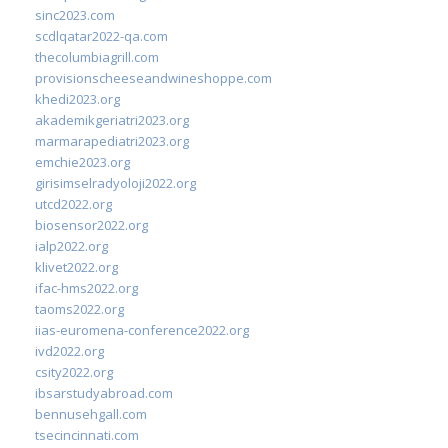
sinc2023.com
scdlqatar2022-qa.com
thecolumbiagrill.com
provisionscheeseandwineshoppe.com
khedi2023.org
akademikgeriatri2023.org
marmarapediatri2023.org
emchie2023.org
girisimselradyoloji2022.org
utcd2022.org
biosensor2022.org
ialp2022.org
klivet2022.org
ifac-hms2022.org
taoms2022.org
iias-euromena-conference2022.org
ivd2022.org
csity2022.org
ibsarstudyabroad.com
bennusehgall.com
tsecincinnati.com