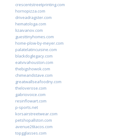
crescentstreetprinting.com
hornopizza.com
driveadragster.com
hematologa.com
lizaivanov.com
guesttinyhomes.com
home-plow-by-meyer.com
palatelatincuisine.com
blackdoglegacy.com
eatvivahouston.com
thebigshowok.com
chimeandstave.com
greatwallseafoodny.com
theloverose.com
gabriovoice.com
resinflowart.com
p-sports.net
korsairstreetwear.com
petshopallston.com
avenue26tacos.com
topgglasses.com