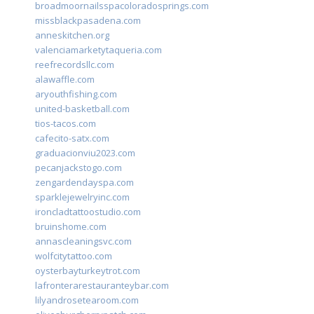
broadmoornailsspacoloradosprings.com
missblackpasadena.com
anneskitchen.org
valenciamarketytaqueria.com
reefrecordsllc.com
alawaffle.com
aryouthfishing.com
united-basketball.com
tios-tacos.com
cafecito-satx.com
graduacionviu2023.com
pecanjackstogo.com
zengardendayspa.com
sparklejewelryinc.com
ironcladtattoostudio.com
bruinshome.com
annascleaningsvc.com
wolfcitytattoo.com
oysterbayturkeytrot.com
lafronterarestauranteybar.com
lilyandrosetearoom.com