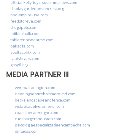
official-kelly-toys-squishmallows.com
displaygardenonsuncrest.org
bbq-empire-usa.com
feedstoreva.com
drogopets.com
ediblechalk.com
tabletennisnearme.com
oaksofa.com
soultacohtx.com
capishcaps.com
gpsyfl.org
MEDIA PARTNER III
vwrepairarlington.com
cleaningservicebaltimore-md.com
beckslandscapeandfence.com
vistaaltadelveramendi.com
coastlinecateringnc.com
cuesburgershouston.com
psicologiaespecializadaencampeche.com
dmtacos.com