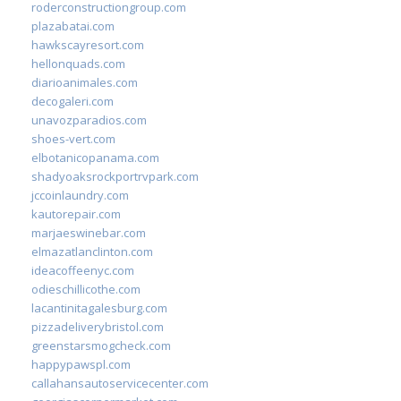
roderconstructiongroup.com
plazabatai.com
hawkscayresort.com
hellonquads.com
diarioanimales.com
decogaleri.com
unavozparadios.com
shoes-vert.com
elbotanicopanama.com
shadyoaksrockportrvpark.com
jccoinlaundry.com
kautorepair.com
marjaeswinebar.com
elmazatlanclinton.com
ideacoffeenyc.com
odieschillicothe.com
lacantinitagalesburg.com
pizzadeliverybristol.com
greenstarsmogcheck.com
happypawspl.com
callahansautoservicecenter.com