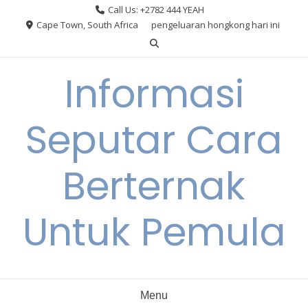
Skip
Call Us: +2782 444 YEAH
to
Cape Town, South Africa
pengeluaran hongkong hari ini
content
Informasi
Seputar Cara
Berternak
Untuk Pemula
Menu