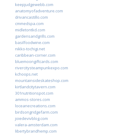
keepjudgewebb.com
anatomyofadventure.com
drivancastillo.com
cmmedspa.com
midletontkd.com
gardensandgrills.com
basilfoodwine.com
nikko-tochigi.net
caribbean-corner.com
bluemoongiftcards.com
rivercitysteampunkexpo.com
kchoops.net
mountainsideskateshop.com
kirtlandcitytavern.com
301nutritionspot.com
ammos-stores.com
loceanecreations.com
birdsongridgefarm.com
joiedevivblog.com
valera-amsterdam.com
libertybrandhemp.com