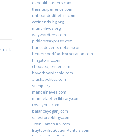
okhealthcareers.com
theintexperience.com
unboundedthefilm.com
catfriends-bg.org
marianlives.org
waywardtees.com
pidfloorsexpress.com
bancodevenezuelaen.com
emula
bettermoodfoodcorporation.com
hingstonnt.com
chooseagender.com
hoverboardssale.com
alaskapolitics.com
stsmp.org
manoelneves.com
mandelaeffectlibrary.com
roselynns.com
balanceyoganj.com
salesforceblogs.com
TrainGames365.com
BaytownEvaCationRentals.com