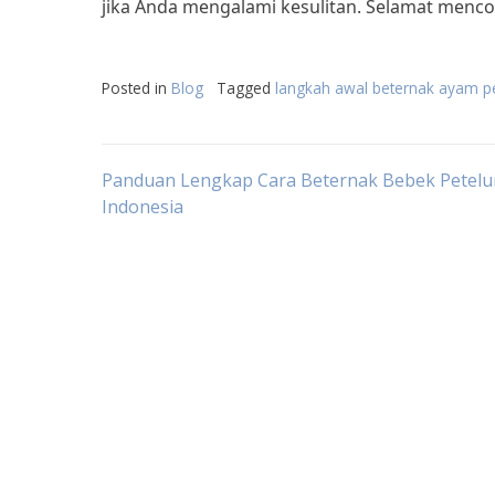
jika Anda mengalami kesulitan. Selamat menc
Posted in
Blog
Tagged
langkah awal beternak ayam pe
Post
Panduan Lengkap Cara Beternak Bebek Petelur
Indonesia
navigation