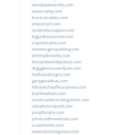
wendyweimerdds.com
ameri-camp.com
hrsreceivables.com
empconst1.com
cinderella-support.com
bigpinkrestaurant.com
inspirehuahin.com
memmingerspainting.com
jeremypbeasley.com
thesandwichdepotcos.com
drgiggleshouseofpain.com
hotflashdesigns.com
garagenadeau.com
lifestylechauffeurservice.com
EverNewNails.com
insideoutdecoratingcentre.com
salvatoresinpoint.com
jovialfloralco.com
johnlscotthometeam.com
u-seehomes.com
watersportslagonissi.com