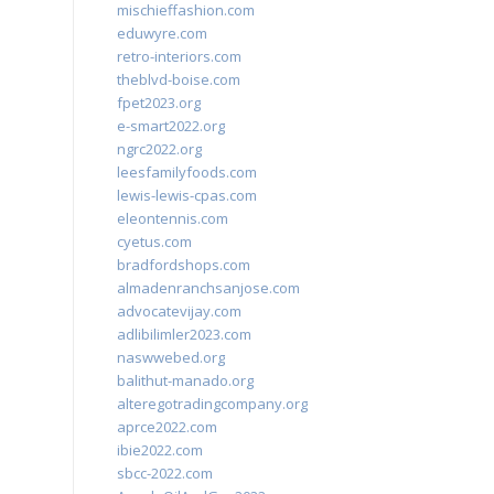
mischieffashion.com
eduwyre.com
retro-interiors.com
theblvd-boise.com
fpet2023.org
e-smart2022.org
ngrc2022.org
leesfamilyfoods.com
lewis-lewis-cpas.com
eleontennis.com
cyetus.com
bradfordshops.com
almadenranchsanjose.com
advocatevijay.com
adlibilimler2023.com
naswwebed.org
balithut-manado.org
alteregotradingcompany.org
aprce2022.com
ibie2022.com
sbcc-2022.com