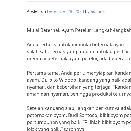
Posted on
December 28, 2024
by
adminstc
Mulai Beternak Ayam Petelur: Langkah-langka
Anda tertarik untuk memulai beternak ayam pe
salah satu ternak yang mudah untuk dipelihar
memulai beternak ayam petelur, ada beberapa 
Pertama-tama, Anda perlu menyiapkan kandang
ayam, Dr. Joko Widodo, kandang yang baik adal
nyaman, dan kebersihan yang terjaga. “Kand
aman dan nyaman, sehingga produksi telurnya ak
Setelah kandang siap, langkah berikutnya adal
peternakan ayam, Budi Santoso, bibit ayam pet
pertumbuhan yang baik. “Pilihlah bibit ayam p
jejak yang baik,” sarannya.