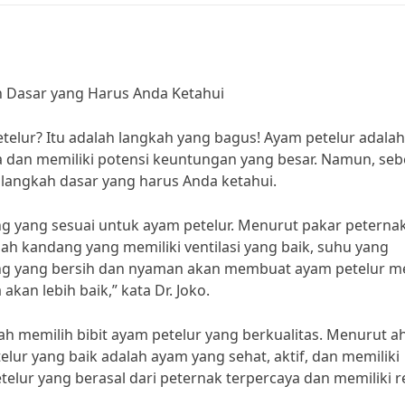
h Dasar yang Harus Anda Ketahui
telur? Itu adalah langkah yang bagus! Ayam petelur adalah
a dan memiliki potensi keuntungan yang besar. Namun, se
langkah dasar yang harus Anda ketahui.
 yang sesuai untuk ayam petelur. Menurut pakar peterna
ah kandang yang memiliki ventilasi yang baik, suhu yang
ang yang bersih dan nyaman akan membuat ayam petelur m
an lebih baik,” kata Dr. Joko.
ah memilih bibit ayam petelur yang berkualitas. Menurut ah
elur yang baik adalah ayam yang sehat, aktif, dan memiliki
etelur yang berasal dari peternak terpercaya dan memiliki 