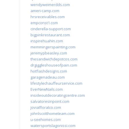
wendyweimerdds.com
ameri-camp.com
hrsreceivables.com
empconst1.com
cinderella-support.com
bigpinkrestaurant.com
inspirehuahin.com
memmingerspainting.com
jeremypbeasley.com
thesandwichdepotcos.com
drgiggleshouseofpain.com
hotflashdesigns.com
garagenadeau.com
lifestylechauffeurservice.com
EverNewNails.com
insideoutdecoratingcentre.com
salvatoresinpoint.com
jovialfloralco.com
johnlscotthometeam.com
u-seehomes.com
watersportslagonissi.com