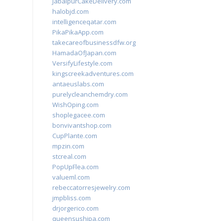
JabalpurCakeDelivery.com
halobjd.com
intelligenceqatar.com
PikaPikaApp.com
takecareofbusinessdfw.org
HamadaOfJapan.com
VersifyLifestyle.com
kingscreekadventures.com
antaeuslabs.com
purelycleanchemdry.com
WishOping.com
shoplegacee.com
bonvivantshop.com
CupPlante.com
mpzin.com
stcreal.com
PopUpFlea.com
valueml.com
rebeccatorresjewelry.com
jmpbliss.com
drjorgerico.com
queensushipa.com