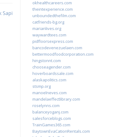
okhealthcareers.com
theintexperience.com
 Sapi
unboundedthefilm.com
catfriends-bg.org
marianlives.org
waywardtees.com
pidfloorsexpress.com
bancodevenezuelaen.com
bettermoodfoodcorporation.com
hingstonnt.com
chooseagender.com
hoverboardssale.com
alaskapolitics.com
stsmp.org
manoelneves.com
mandelaeffectlibrary.com
roselynns.com
balanceyoganj.com
salesforceblogs.com
TrainGames365.com
BaytownEvaCationRentals.com