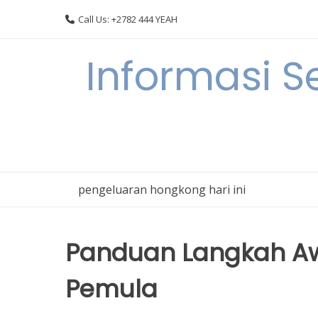
Skip
Call Us: +2782 444 YEAH
to
content
Informasi S
pengeluaran hongkong hari ini
Panduan Langkah Aw
Pemula