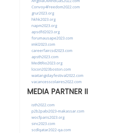
AngolaOilAndGas2022.com
Convoy4Freedom2022.com
grur2023.org
hkhk2023.org
napm2023.org
apsdfd2023.org
forumausape2023.com
imkl2023.com
careerfaircsd2023.com
apsth2023.com
MedItRio2023.org
lcicon2023boston.com
waitangidayfestival2022.com
vacancesscolaires2022.com
MEDIA PARTNER II
isth2022.com
p2b2pabi2023-makassar.com
wocfparis2023.org
sinc2023.com
scdlqatar2022-qa.com