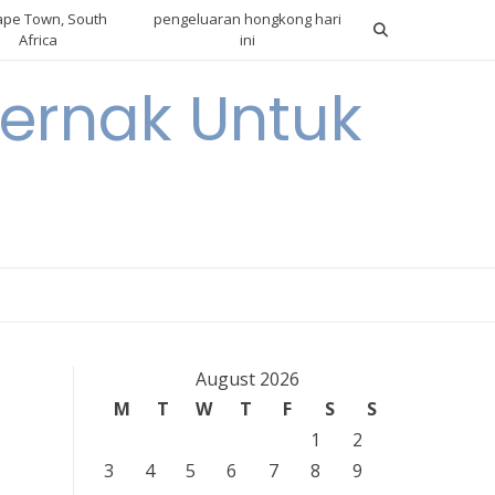
pe Town, South
pengeluaran hongkong hari
Africa
ini
ternak Untuk
August 2026
M
T
W
T
F
S
S
1
2
3
4
5
6
7
8
9