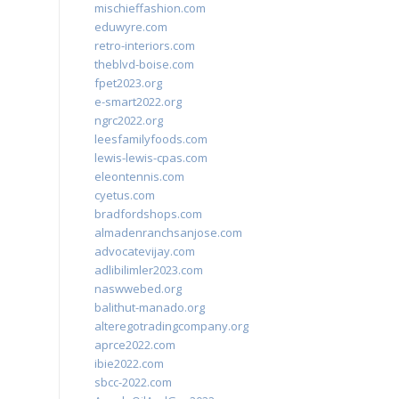
mischieffashion.com
eduwyre.com
retro-interiors.com
theblvd-boise.com
fpet2023.org
e-smart2022.org
ngrc2022.org
leesfamilyfoods.com
lewis-lewis-cpas.com
eleontennis.com
cyetus.com
bradfordshops.com
almadenranchsanjose.com
advocatevijay.com
adlibilimler2023.com
naswwebed.org
balithut-manado.org
alteregotradingcompany.org
aprce2022.com
ibie2022.com
sbcc-2022.com