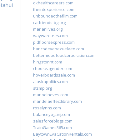
okhealthcareers.com
tahui
theintexperience.com
unboundedthefilm.com
catfriends-bg.org
marianlives.org
waywardtees.com
pidfloorsexpress.com
bancodevenezuelaen.com
bettermoodfoodcorporation.com
hingstonnt.com
chooseagender.com
hoverboardssale.com
alaskapolitics.com
stsmp.org
manoelneves.com
mandelaeffectlibrary.com
roselynns.com
balanceyoganj.com
salesforceblogs.com
TrainGames365.com
BaytownEvaCationRentals.com