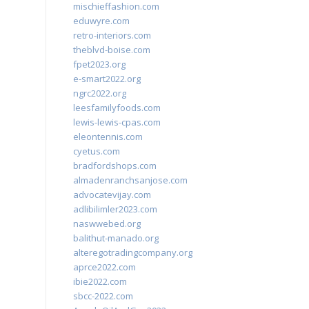
mischieffashion.com
eduwyre.com
retro-interiors.com
theblvd-boise.com
fpet2023.org
e-smart2022.org
ngrc2022.org
leesfamilyfoods.com
lewis-lewis-cpas.com
eleontennis.com
cyetus.com
bradfordshops.com
almadenranchsanjose.com
advocatevijay.com
adlibilimler2023.com
naswwebed.org
balithut-manado.org
alteregotradingcompany.org
aprce2022.com
ibie2022.com
sbcc-2022.com