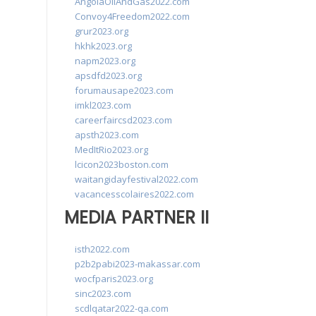
AngolaOilAndGas2022.com
Convoy4Freedom2022.com
grur2023.org
hkhk2023.org
napm2023.org
apsdfd2023.org
forumausape2023.com
imkl2023.com
careerfaircsd2023.com
apsth2023.com
MedItRio2023.org
lcicon2023boston.com
waitangidayfestival2022.com
vacancesscolaires2022.com
MEDIA PARTNER II
isth2022.com
p2b2pabi2023-makassar.com
wocfparis2023.org
sinc2023.com
scdlqatar2022-qa.com