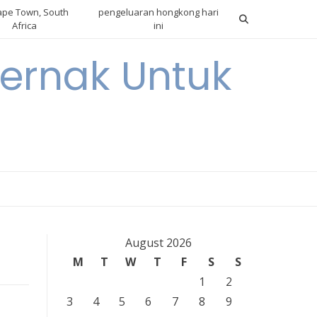
pe Town, South
pengeluaran hongkong hari
Africa
ini
ternak Untuk
August 2026
M
T
W
T
F
S
S
1
2
3
4
5
6
7
8
9