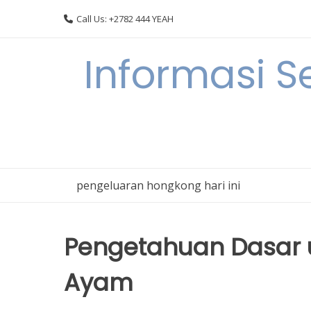
Skip
Call Us: +2782 444 YEAH
to
content
Informasi S
pengeluaran hongkong hari ini
Pengetahuan Dasar 
Ayam