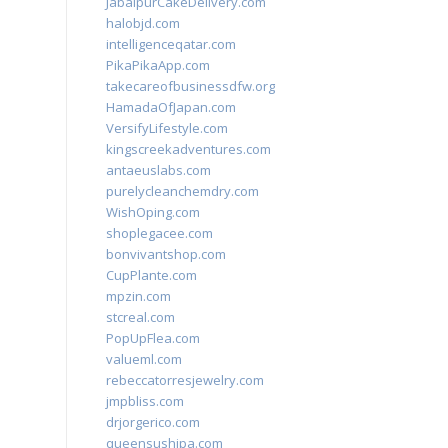
JabalpurCakeDelivery.com
halobjd.com
intelligenceqatar.com
PikaPikaApp.com
takecareofbusinessdfw.org
HamadaOfJapan.com
VersifyLifestyle.com
kingscreekadventures.com
antaeuslabs.com
purelycleanchemdry.com
WishOping.com
shoplegacee.com
bonvivantshop.com
CupPlante.com
mpzin.com
stcreal.com
PopUpFlea.com
valueml.com
rebeccatorresjewelry.com
jmpbliss.com
drjorgerico.com
queensushipa.com