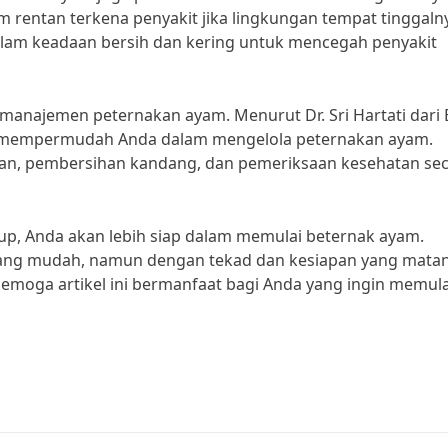
am rentan terkena penyakit jika lingkungan tempat tinggaln
dalam keadaan bersih dan kering untuk mencegah penyakit
manajemen peternakan ayam. Menurut Dr. Sri Hartati dari 
an mempermudah Anda dalam mengelola peternakan ayam.
kan, pembersihan kandang, dan pemeriksaan kesehatan se
p, Anda akan lebih siap dalam memulai beternak ayam.
yang mudah, namun dengan tekad dan kesiapan yang mata
Semoga artikel ini bermanfaat bagi Anda yang ingin memula