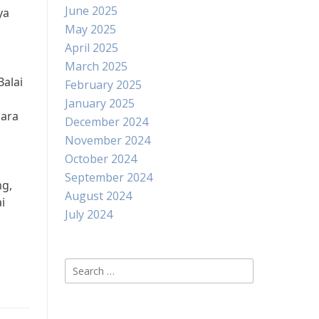
June 2025
ya
May 2025
April 2025
March 2025
Balai
February 2025
January 2025
cara
December 2024
November 2024
October 2024
September 2024
ng,
August 2024
i
July 2024
Search
for: