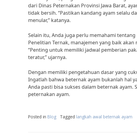
dari Dinas Peternakan Provinsi Jawa Barat, ay
tidak bersih. “Pastikan kandang ayam selalu 
menular,” katanya.
Selain itu, Anda juga perlu memahami tentang 
Penelitian Ternak, manajemen yang baik ak
“Penting untuk memiliki jadwal pemberian pa
teratur,” ujarnya.
Dengan memiliki pengetahuan dasar yang cuku
Ingatlah bahwa beternak ayam bukanlah hal 
Anda pasti bisa sukses dalam beternak ayam. 
peternakan ayam.
Posted in
Blog
Tagged
langkah awal beternak ayam