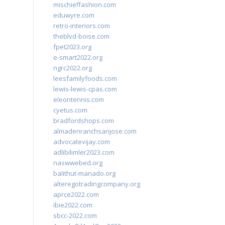
mischieffashion.com
eduwyre.com
retro-interiors.com
theblvd-boise.com
fpet2023.org
e-smart2022.org
ngrc2022.org
leesfamilyfoods.com
lewis-lewis-cpas.com
eleontennis.com
cyetus.com
bradfordshops.com
almadenranchsanjose.com
advocatevijay.com
adlibilimler2023.com
naswwebed.org
balithut-manado.org
alteregotradingcompany.org
aprce2022.com
ibie2022.com
sbcc-2022.com