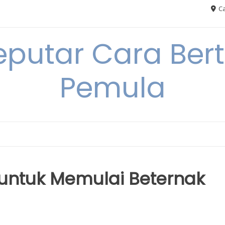
Ca
eputar Cara Ber
Pemula
untuk Memulai Beternak