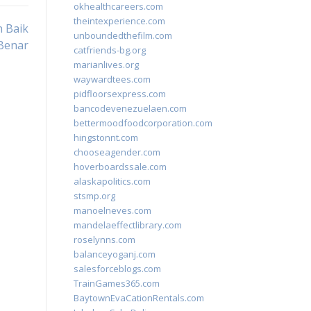
okhealthcareers.com
theintexperience.com
 Baik
unboundedthefilm.com
Benar
catfriends-bg.org
marianlives.org
waywardtees.com
pidfloorsexpress.com
bancodevenezuelaen.com
bettermoodfoodcorporation.com
hingstonnt.com
chooseagender.com
hoverboardssale.com
alaskapolitics.com
stsmp.org
manoelneves.com
mandelaeffectlibrary.com
roselynns.com
balanceyoganj.com
salesforceblogs.com
TrainGames365.com
BaytownEvaCationRentals.com