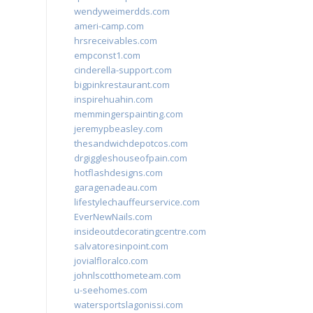
wendyweimerdds.com
ameri-camp.com
hrsreceivables.com
empconst1.com
cinderella-support.com
bigpinkrestaurant.com
inspirehuahin.com
memmingerspainting.com
jeremypbeasley.com
thesandwichdepotcos.com
drgiggleshouseofpain.com
hotflashdesigns.com
garagenadeau.com
lifestylechauffeurservice.com
EverNewNails.com
insideoutdecoratingcentre.com
salvatoresinpoint.com
jovialfloralco.com
johnlscotthometeam.com
u-seehomes.com
watersportslagonissi.com