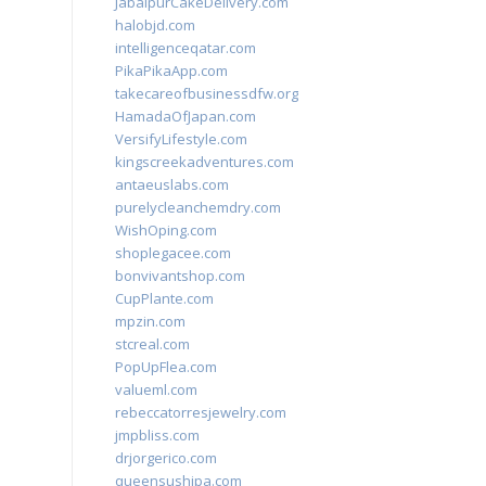
JabalpurCakeDelivery.com
halobjd.com
intelligenceqatar.com
PikaPikaApp.com
takecareofbusinessdfw.org
HamadaOfJapan.com
VersifyLifestyle.com
kingscreekadventures.com
antaeuslabs.com
purelycleanchemdry.com
WishOping.com
shoplegacee.com
bonvivantshop.com
CupPlante.com
mpzin.com
stcreal.com
PopUpFlea.com
valueml.com
rebeccatorresjewelry.com
jmpbliss.com
drjorgerico.com
queensushipa.com