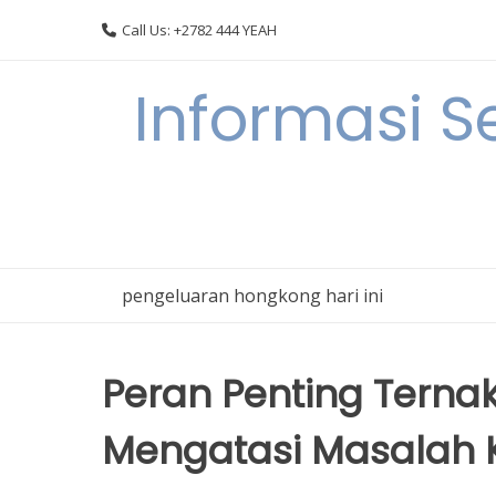
Skip
Call Us: +2782 444 YEAH
to
content
Informasi S
pengeluaran hongkong hari ini
Peran Penting Tern
Mengatasi Masalah K