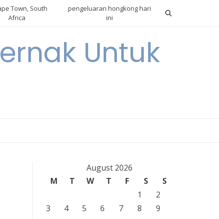
pe Town, South
pengeluaran hongkong hari
Africa
ini
ternak Untuk
August 2026
M
T
W
T
F
S
S
1
2
3
4
5
6
7
8
9