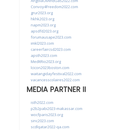
AngolaOilAndGas2022.com
Convoy4Freedom2022.com
grur2023.org
hkhk2023.org
napm2023.org
apsdfd2023.org
forumausape2023.com
imkl2023.com
careerfaircsd2023.com
apsth2023.com
MedItRio2023.org
lcicon2023boston.com
waitangidayfestival2022.com
vacancesscolaires2022.com
MEDIA PARTNER II
isth2022.com
p2b2pabi2023-makassar.com
wocfparis2023.org
sinc2023.com
scdlqatar2022-qa.com