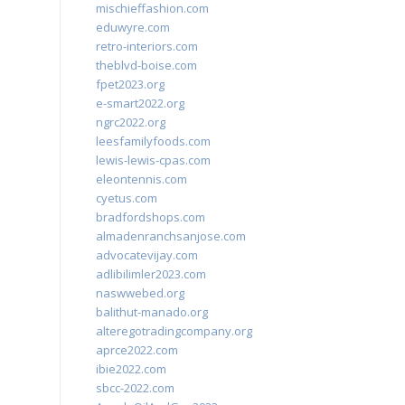
mischieffashion.com
eduwyre.com
retro-interiors.com
theblvd-boise.com
fpet2023.org
e-smart2022.org
ngrc2022.org
leesfamilyfoods.com
lewis-lewis-cpas.com
eleontennis.com
cyetus.com
bradfordshops.com
almadenranchsanjose.com
advocatevijay.com
adlibilimler2023.com
naswwebed.org
balithut-manado.org
alteregotradingcompany.org
aprce2022.com
ibie2022.com
sbcc-2022.com