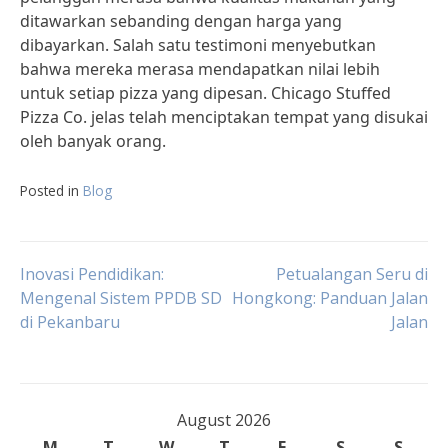
ditawarkan sebanding dengan harga yang
dibayarkan. Salah satu testimoni menyebutkan
bahwa mereka merasa mendapatkan nilai lebih
untuk setiap pizza yang dipesan. Chicago Stuffed
Pizza Co. jelas telah menciptakan tempat yang disukai
oleh banyak orang.
Posted in
Blog
Post
Inovasi Pendidikan:
Petualangan Seru di
Mengenal Sistem PPDB SD
Hongkong: Panduan Jalan
di Pekanbaru
Jalan
navigation
August 2026
M
T
W
T
F
S
S