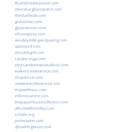
lilyandrosetearoom.com
olivesburgberrypatch.com
theslushkids.com
giobastian.com
glpascensori.com
rifloorepoxy.com
woolleymillingandpaving.com
uptonpvd.com
2troublegrill.com
casateranga.com
sticksandstonesstudiooh.com
walkers-treeservice.com
shopmossi.com
untamedcollectivesd.com
mxpwellness.com
infernocanine.com
thepaperhousecollection.com
allisonwillisholley.com
solslite.org
portwayinn.com
djmaddogmusic.com