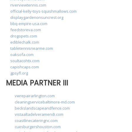
riverviewtennis.com
official-kelly-toys-squishmallows.com
displaygardenonsuncrest.org
bbq-empire-usa.com
feedstoreva.com
drogopets.com
ediblechalk.com
tabletennisnearme.com
oaksofa.com
soultacohtx.com
capishcaps.com
gpsyfl.org
MEDIA PARTNER III
vwrepairarlington.com
cleaningservicebaltimore-md.com
beckslandscapeandfence.com
vistaaltadelveramendi.com
coastlinecateringnc.com
cuesburgershouston.com