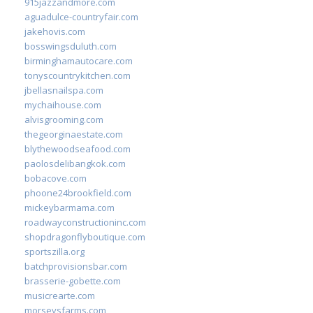
915jazzandmore.com
aguadulce-countryfair.com
jakehovis.com
bosswingsduluth.com
birminghamautocare.com
tonyscountrykitchen.com
jbellasnailspa.com
mychaihouse.com
alvisgrooming.com
thegeorginaestate.com
blythewoodseafood.com
paolosdelibangkok.com
bobacove.com
phoone24brookfield.com
mickeybarmama.com
roadwayconstructioninc.com
shopdragonflyboutique.com
sportszilla.org
batchprovisionsbar.com
brasserie-gobette.com
musicrearte.com
morseysfarms.com