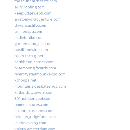
thesoundarchitects.com
allin1roofing.com
keepjudgewebb.com
anatomyofadventure.com
drivancastillo.com
cmmedspa.com
midletontkd.com
gardensandgrills.com
basilfoodwine.com
nikko-tochigi.net
caribbean-corner.com
bluemoongiftcards.com
rivercitysteampunkexpo.com
kchoops.net
mountainsideskateshop.com
kirtlandcitytavern.com
301nutritionspot.com
ammos-stores.com
loceanecreations.com
birdsongridgefarm.com
joiedevivblog.com
valera-amsterdam.com