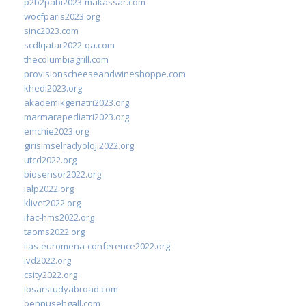
p2b2pabi2023-makassar.com
wocfparis2023.org
sinc2023.com
scdlqatar2022-qa.com
thecolumbiagrill.com
provisionscheeseandwineshoppe.com
khedi2023.org
akademikgeriatri2023.org
marmarapediatri2023.org
emchie2023.org
girisimselradyoloji2022.org
utcd2022.org
biosensor2022.org
ialp2022.org
klivet2022.org
ifac-hms2022.org
taoms2022.org
iias-euromena-conference2022.org
ivd2022.org
csity2022.org
ibsarstudyabroad.com
bennusehgall.com