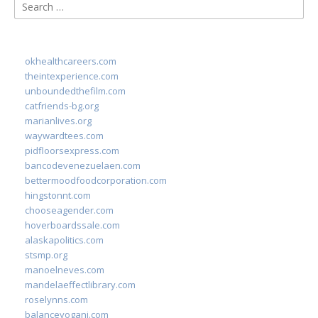
Search
for:
okhealthcareers.com
theintexperience.com
unboundedthefilm.com
catfriends-bg.org
marianlives.org
waywardtees.com
pidfloorsexpress.com
bancodevenezuelaen.com
bettermoodfoodcorporation.com
hingstonnt.com
chooseagender.com
hoverboardssale.com
alaskapolitics.com
stsmp.org
manoelneves.com
mandelaeffectlibrary.com
roselynns.com
balanceyoganj.com