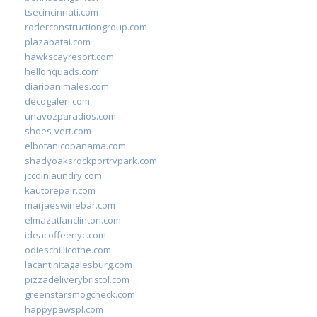
tsecincinnati.com
roderconstructiongroup.com
plazabatai.com
hawkscayresort.com
hellonquads.com
diarioanimales.com
decogaleri.com
unavozparadios.com
shoes-vert.com
elbotanicopanama.com
shadyoaksrockportrvpark.com
jccoinlaundry.com
kautorepair.com
marjaeswinebar.com
elmazatlanclinton.com
ideacoffeenyc.com
odieschillicothe.com
lacantinitagalesburg.com
pizzadeliverybristol.com
greenstarsmogcheck.com
happypawspl.com