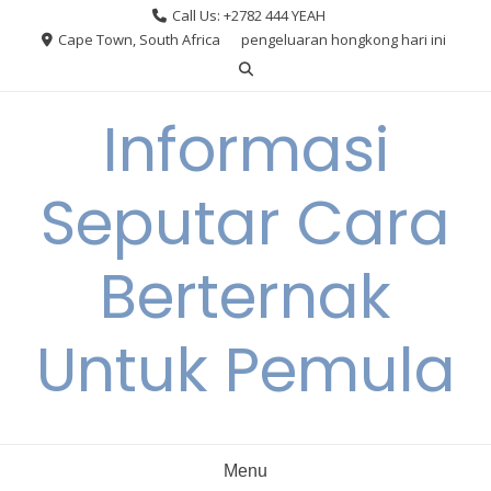
Skip
Call Us: +2782 444 YEAH
to
Cape Town, South Africa
pengeluaran hongkong hari ini
content
Informasi
Seputar Cara
Berternak
Untuk Pemula
Menu