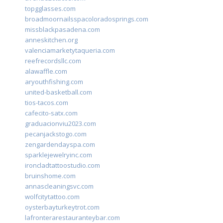
topgglasses.com
broadmoornailsspacoloradosprings.com
missblackpasadena.com
anneskitchen.org
valenciamarketytaqueria.com
reefrecordsllc.com
alawaffle.com
aryouthfishing.com
united-basketball.com
tios-tacos.com
cafecito-satx.com
graduacionviu2023.com
pecanjackstogo.com
zengardendayspa.com
sparklejewelryinc.com
ironcladtattoostudio.com
bruinshome.com
annascleaningsvc.com
wolfcitytattoo.com
oysterbayturkeytrot.com
lafronterarestauranteybar.com