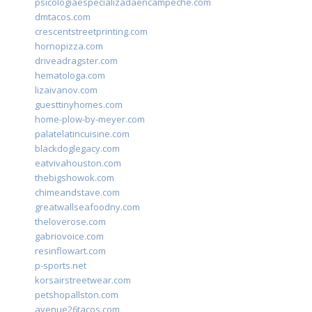
psicologiaespecializadaencampeche.com
dmtacos.com
crescentstreetprinting.com
hornopizza.com
driveadragster.com
hematologa.com
lizaivanov.com
guesttinyhomes.com
home-plow-by-meyer.com
palatelatincuisine.com
blackdoglegacy.com
eatvivahouston.com
thebigshowok.com
chimeandstave.com
greatwallseafoodny.com
theloverose.com
gabriovoice.com
resinflowart.com
p-sports.net
korsairstreetwear.com
petshopallston.com
avenue26tacos.com