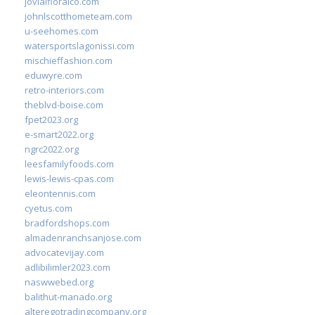
jovialfloralco.com
johnlscotthometeam.com
u-seehomes.com
watersportslagonissi.com
mischieffashion.com
eduwyre.com
retro-interiors.com
theblvd-boise.com
fpet2023.org
e-smart2022.org
ngrc2022.org
leesfamilyfoods.com
lewis-lewis-cpas.com
eleontennis.com
cyetus.com
bradfordshops.com
almadenranchsanjose.com
advocatevijay.com
adlibilimler2023.com
naswwebed.org
balithut-manado.org
alteregotradingcompany.org