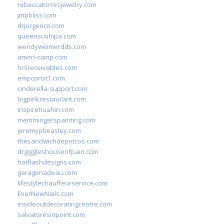
rebeccatorresjewelry.com
jmpbliss.com
drjorgerico.com
queensushipa.com
wendyweimerdds.com
ameri-camp.com
hrsreceivables.com
empconst1.com
cinderella-support.com
bigpinkrestaurant.com
inspirehuahin.com
memmingerspainting.com
jeremypbeasley.com
thesandwichdepotcos.com
drgiggleshouseofpain.com
hotflashdesigns.com
garagenadeau.com
lifestylechauffeurservice.com
EverNewNails.com
insideoutdecoratingcentre.com
salvatoresinpoint.com