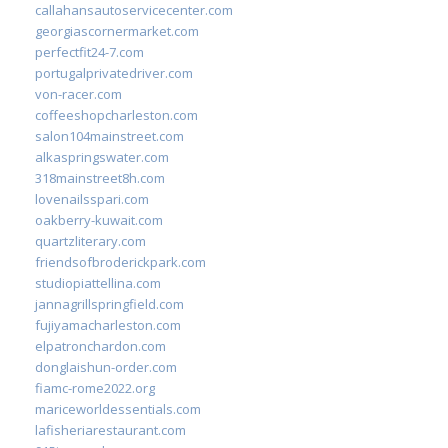
callahansautoservicecenter.com
georgiascornermarket.com
perfectfit24-7.com
portugalprivatedriver.com
von-racer.com
coffeeshopcharleston.com
salon104mainstreet.com
alkaspringswater.com
318mainstreet8h.com
lovenailsspari.com
oakberry-kuwait.com
quartzliterary.com
friendsofbroderickpark.com
studiopiattellina.com
jannagrillspringfield.com
fujiyamacharleston.com
elpatronchardon.com
donglaishun-order.com
fiamc-rome2022.org
mariceworldessentials.com
lafisheriarestaurant.com