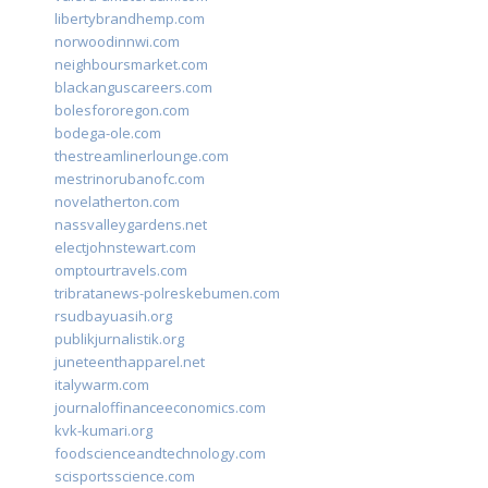
libertybrandhemp.com
norwoodinnwi.com
neighboursmarket.com
blackanguscareers.com
bolesfororegon.com
bodega-ole.com
thestreamlinerlounge.com
mestrinorubanofc.com
novelatherton.com
nassvalleygardens.net
electjohnstewart.com
omptourtravels.com
tribratanews-polreskebumen.com
rsudbayuasih.org
publikjurnalistik.org
juneteenthapparel.net
italywarm.com
journaloffinanceeconomics.com
kvk-kumari.org
foodscienceandtechnology.com
scisportsscience.com