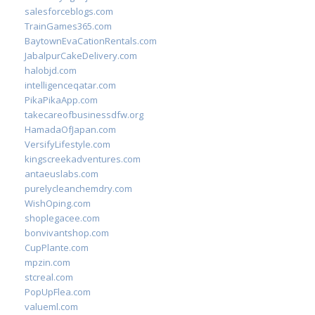
salesforceblogs.com
TrainGames365.com
BaytownEvaCationRentals.com
JabalpurCakeDelivery.com
halobjd.com
intelligenceqatar.com
PikaPikaApp.com
takecareofbusinessdfw.org
HamadaOfJapan.com
VersifyLifestyle.com
kingscreekadventures.com
antaeuslabs.com
purelycleanchemdry.com
WishOping.com
shoplegacee.com
bonvivantshop.com
CupPlante.com
mpzin.com
stcreal.com
PopUpFlea.com
valueml.com