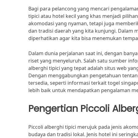
Bagi para pelancong yang mencari pengalaman 
tipici atau hotel kecil yang khas menjadi pil
akomodasi yang nyaman, tetapi juga memberik
dan tradisi daerah yang kita kunjungi. Dalam 
diperhatikan agar kita bisa menemukan tempat
Dalam dunia perjalanan saat ini, dengan banya
riset yang menyeluruh. Salah satu sumber inf
alberghi tipici yang tepat adalah situs web y
Dengan menggabungkan pengetahuan tentang k
tersedia, seperti informasi terkait togel sin
lebih baik untuk mendapatkan pengalaman me
Pengertian Piccoli Alberg
Piccoli alberghi tipici merujuk pada jenis ako
budaya dan tradisi lokal. Jenis hotel ini seri