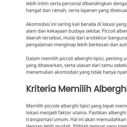
lebih intim serta personal dibandingkan deng
hangat dan ramah, serta layanan yang disesu
Akomodasi ini sering kali berada di lokasi ya
alam dan kekayaan budaya sekitar. Piccoli albe
daerah tersebut, mulai dari arsitektur bangun
pengalaman menginap lebih berkesan dan aute
Dalam memilih piccoli alberghi tipici, penting
yang ditawarkan, serta ulasan dari tamu sebe
menemukan akomodasi yang tidak hanya nyam
Kriteria Memilih Alberg
Memilih piccole alberghi tipici yang tepat me
lokasi menjadi faktor utama. Pastikan alberghi 
transportasi umum. Hal ini akan memudahkan
dengan lebih mudah. Pilihlah tempat yang 