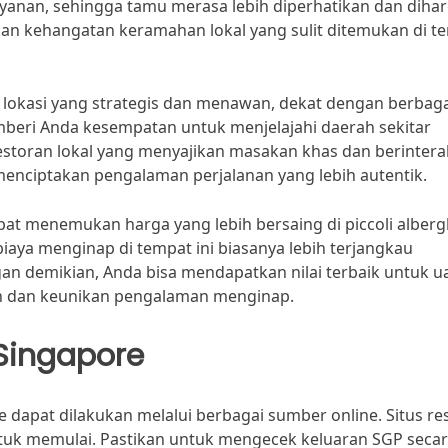
yanan, sehingga tamu merasa lebih diperhatikan dan dihar
 kehangatan keramahan lokal yang sulit ditemukan di t
ak di lokasi yang strategis dan menawan, dekat dengan berbag
mberi Anda kesempatan untuk menjelajahi daerah sekitar
toran lokal yang menyajikan masakan khas dan berintera
nciptakan pengalaman perjalanan yang lebih autentik.
at menemukan harga yang lebih bersaing di piccoli alberg
iaya menginap di tempat ini biasanya lebih terjangkau
an demikian, Anda bisa mendapatkan nilai terbaik untuk u
 dan keunikan pengalaman menginap.
 Singapore
 dapat dilakukan melalui berbagai sumber online. Situs re
ntuk memulai. Pastikan untuk mengecek keluaran SGP seca