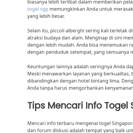
biasanya lebih terlibat dalam memberikan pela
togel sgp
memungkinkan Anda untuk merasakan
yang lebih besar.
Selain itu, piccoli alberghi sering kali terlet
atraksi budaya dan alam. Menginap di sini me
dengan lebih mudah. Anda bisa menemukan res
dengan penduduk setempat, yang semuanya me
Keuntungan lainnya adalah seringnya Anda dap
Meski menawarkan layanan yang berkualitas, b
dibandingkan dengan hotel bintang lima. Deng
Anda tanpa harus mengorbankan kenyamanan
Tips Mencari Info Togel
Mencari info terbaru mengenai togel Singapore
dan forum diskusi adalah tempat yang baik u