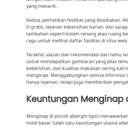
yang menarik.
Kedua, perhatikan fasilitas yang disediakan.
Fi gratis, layanan kebersihan harian, dan sarap
tambahan seperti kolam renang atau ruang be
ragu untuk melihat daftar fasilitas di situs
Terakhir, ulasan dan rekomendasi dari tamu se
untuk mendapatkan gambaran yang jelas tent
kebersihan, dan kualitas makanan sering kali
menginap. Menggabungkan semua informasi i
hanya nyaman, tetapi juga memberikan penga
Keuntungan Menginap di
Menginap di piccoli alberghi tipici menawar
hotel besar. Salah satu keuntungan utama adal