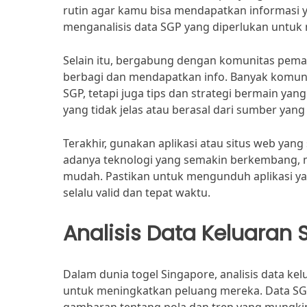
rutin agar kamu bisa mendapatkan informasi 
menganalisis data SGP yang diperlukan untu
Selain itu, bergabung dengan komunitas pemain
berbagi dan mendapatkan info. Banyak komuni
SGP, tetapi juga tips dan strategi bermain y
yang tidak jelas atau berasal dari sumber yang
Terakhir, gunakan aplikasi atau situs web yan
adanya teknologi yang semakin berkembang, me
mudah. Pastikan untuk mengunduh aplikasi ya
selalu valid dan tepat waktu.
Analisis Data Keluaran 
Dalam dunia togel Singapore, analisis data ke
untuk meningkatkan peluang mereka. Data SGP