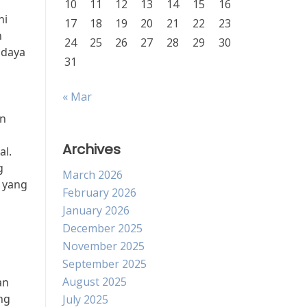
10
11
12
13
14
15
16
hi
17
18
19
20
21
22
23
n
24
25
26
27
28
29
30
udaya
31
« Mar
an
Archives
al.
g
March 2026
n yang
February 2026
January 2026
December 2025
November 2025
September 2025
August 2025
an
ng
July 2025