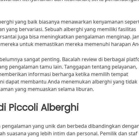
 Alberghi yang baik biasanya menawarkan kenyamanan sepert
an yang bervariasi. Sebuah alberghi yang memiliki fasilitas
rsantai juga bisa meningkatkan pengalaman menginap. Ja
 web mereka untuk memastikan mereka memenuhi harapan An
belumnya sangat penting. Bacalah review di berbagai plat
ang pengalaman tamu lain. Tanggapan tentang pelayanan,
 memberikan informasi berharga ketika memilih tempat
ni dapat membantu Anda menemukan alberghi yang tidak
laman yang memuaskan selama liburan.
 Piccoli Alberghi
kan pengalaman yang unik dan berbeda dibandingkan denga
ah suasana yang lebih intim dan personal. Pemilik dan staf