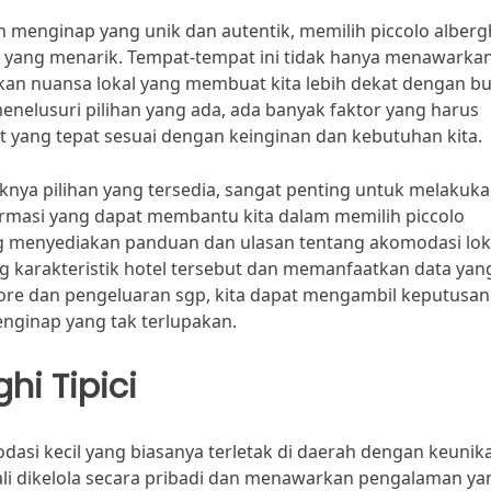
menginap yang unik dan autentik, memilih piccolo alberg
ihan yang menarik. Tempat-tempat ini tidak hanya menawarka
an nuansa lokal yang membuat kita lebih dekat dengan b
menelusuri pilihan yang ada, ada banyak faktor yang harus
 yang tepat sesuai dengan keinginan dan kebutuhan kita.
knya pilihan yang tersedia, sangat penting untuk melakuk
ormasi yang dapat membantu kita dalam memilih piccolo
ang menyediakan panduan dan ulasan tentang akomodasi lok
arakteristik hotel tersebut dan memanfaatkan data yan
gapore dan pengeluaran sgp, kita dapat mengambil keputusa
nginap yang tak terlupakan.
hi Tipici
modasi kecil yang biasanya terletak di daerah dengan keunik
ngkali dikelola secara pribadi dan menawarkan pengalaman ya