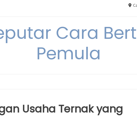
Ca
eputar Cara Ber
Pemula
gan Usaha Ternak yang