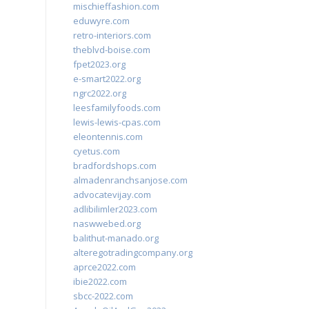
mischieffashion.com
eduwyre.com
retro-interiors.com
theblvd-boise.com
fpet2023.org
e-smart2022.org
ngrc2022.org
leesfamilyfoods.com
lewis-lewis-cpas.com
eleontennis.com
cyetus.com
bradfordshops.com
almadenranchsanjose.com
advocatevijay.com
adlibilimler2023.com
naswwebed.org
balithut-manado.org
alteregotradingcompany.org
aprce2022.com
ibie2022.com
sbcc-2022.com