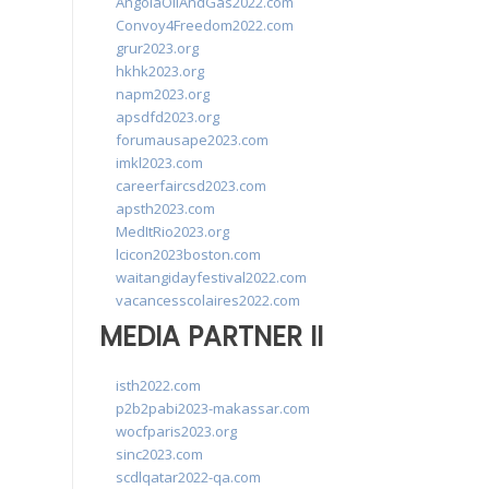
AngolaOilAndGas2022.com
Convoy4Freedom2022.com
grur2023.org
hkhk2023.org
napm2023.org
apsdfd2023.org
forumausape2023.com
imkl2023.com
careerfaircsd2023.com
apsth2023.com
MedItRio2023.org
lcicon2023boston.com
waitangidayfestival2022.com
vacancesscolaires2022.com
MEDIA PARTNER II
isth2022.com
p2b2pabi2023-makassar.com
wocfparis2023.org
sinc2023.com
scdlqatar2022-qa.com