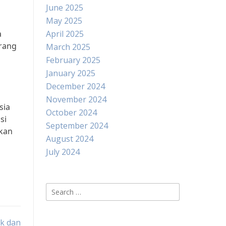
June 2025
May 2025
a
April 2025
orang
March 2025
February 2025
January 2025
December 2024
November 2024
sia
October 2024
si
September 2024
gkan
August 2024
July 2024
Search
for:
k dan