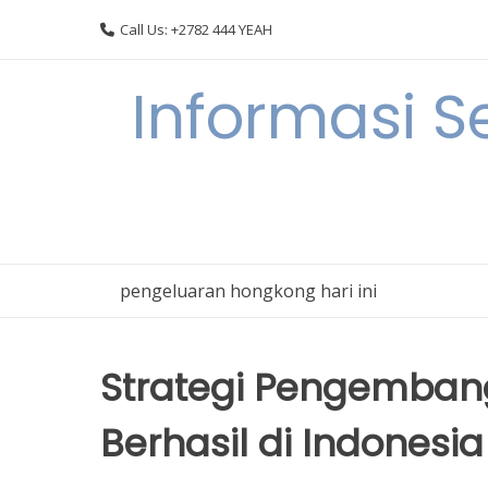
Skip
Call Us: +2782 444 YEAH
to
content
Informasi S
pengeluaran hongkong hari ini
Strategi Pengemban
Berhasil di Indonesia