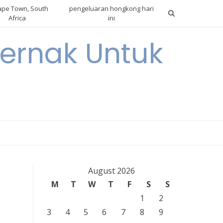
pe Town, South
pengeluaran hongkong hari
Africa
ini
ternak Untuk
August 2026
M
T
W
T
F
S
S
1
2
3
4
5
6
7
8
9