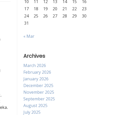
10
11
12
13
14
15
16
17
18
19
20
21
22
23
24
25
26
27
28
29
30
31
« Mar
m
Archives
March 2026
g
February 2026
January 2026
December 2025
November 2025
.
September 2025
t
August 2025
eka.
July 2025