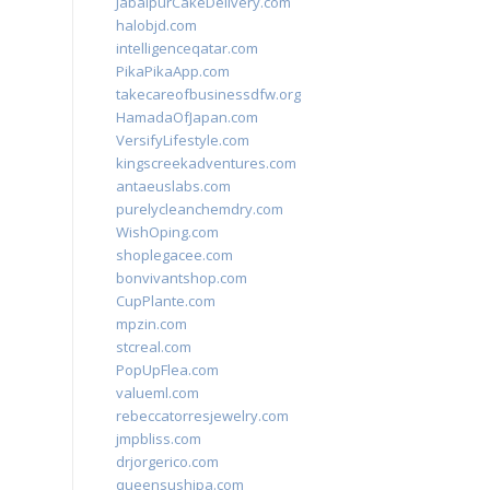
JabalpurCakeDelivery.com
halobjd.com
intelligenceqatar.com
PikaPikaApp.com
takecareofbusinessdfw.org
HamadaOfJapan.com
VersifyLifestyle.com
kingscreekadventures.com
antaeuslabs.com
purelycleanchemdry.com
WishOping.com
shoplegacee.com
bonvivantshop.com
CupPlante.com
mpzin.com
stcreal.com
PopUpFlea.com
valueml.com
rebeccatorresjewelry.com
jmpbliss.com
drjorgerico.com
queensushipa.com