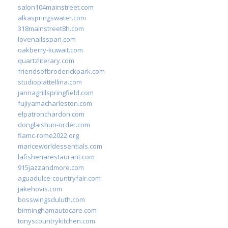
salon104mainstreet.com
alkaspringswater.com
318mainstreet8h.com
lovenailsspari.com
oakberry-kuwait.com
quartzliterary.com
friendsofbroderickpark.com
studiopiattellina.com
jannagrillspringfield.com
fujiyamacharleston.com
elpatronchardon.com
donglaishun-order.com
fiamc-rome2022.org
mariceworldessentials.com
lafisheriarestaurant.com
915jazzandmore.com
aguadulce-countryfair.com
jakehovis.com
bosswingsduluth.com
birminghamautocare.com
tonyscountrykitchen.com