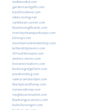
midletontkd.com
gardensandgrills.com
basilfoodwine.com
nikko-tochigi.net
caribbean-corner.com
bluemoongiftcards.com
rivercitysteampunkexpo.com
kchoops.net
mountainsideskateshop.com
kirtlandcitytavern.com
301nutritionspot.com
ammos-stores.com
loceanecreations.com
birdsongridgefarm.com
joiedevivblog.com
valera-amsterdam.com
libertybrandhemp.com
norwoodinnwi.com
neighboursmarket.com
blackanguscareers.com
bolesfororegon.com