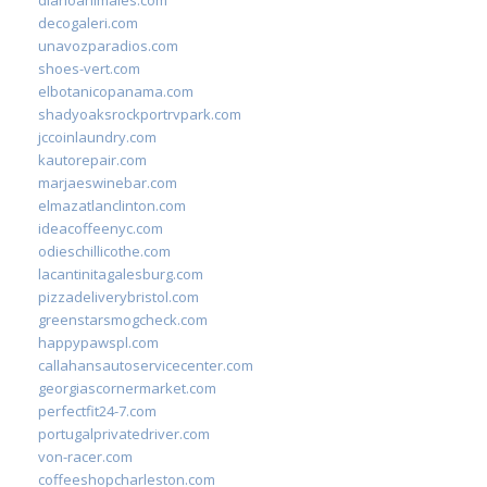
decogaleri.com
unavozparadios.com
shoes-vert.com
elbotanicopanama.com
shadyoaksrockportrvpark.com
jccoinlaundry.com
kautorepair.com
marjaeswinebar.com
elmazatlanclinton.com
ideacoffeenyc.com
odieschillicothe.com
lacantinitagalesburg.com
pizzadeliverybristol.com
greenstarsmogcheck.com
happypawspl.com
callahansautoservicecenter.com
georgiascornermarket.com
perfectfit24-7.com
portugalprivatedriver.com
von-racer.com
coffeeshopcharleston.com