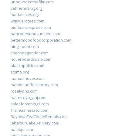
unboundedthefilm.com
catfriends-bg.org
marianlives.org
waywardtees.com
pidfloorsexpress.com
bancodevenezuelaen.com
bettermoodfoodcorporation.com
hingstonnt.com
chooseagender.com
hoverboardssale.com
alaskapolitics.com
stsmp.org
manoelneves.com
mandelaeffectlibrary.com
roselynns.com
balanceyoganj.com
salesforceblogs.com
TrainGames365.com
BaytownEvaCationRentals.com
JabalpurCakeDelivery.com
halobjd.com
intelligenceqatar.com