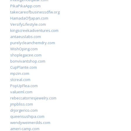
PikaPikaApp.com
takecareofbusinessdfw.org
HamadaOfJapan.com
VersifyLifestyle.com
kingscreekadventures.com
antaeuslabs.com
purelycleanchemdry.com
WishOping.com
shoplegacee.com
bonvivantshop.com
CupPlante.com
mpzin.com
stcreal.com
PopUpFlea.com
valueml.com
rebeccatorresjewelry.com
jmpbliss.com
drjorgerico.com
queensushipa.com
wendyweimerdds.com
ameri-camp.com