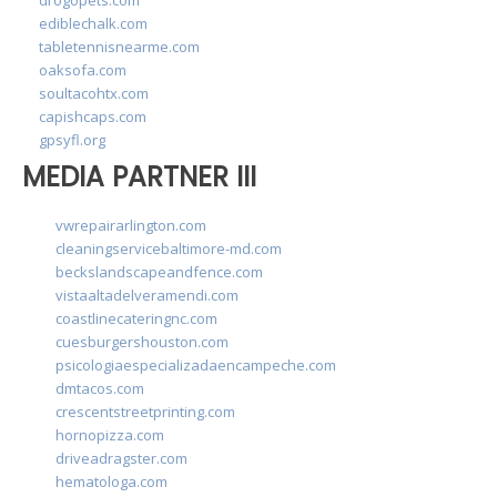
ediblechalk.com
tabletennisnearme.com
oaksofa.com
soultacohtx.com
capishcaps.com
gpsyfl.org
MEDIA PARTNER III
vwrepairarlington.com
cleaningservicebaltimore-md.com
beckslandscapeandfence.com
vistaaltadelveramendi.com
coastlinecateringnc.com
cuesburgershouston.com
psicologiaespecializadaencampeche.com
dmtacos.com
crescentstreetprinting.com
hornopizza.com
driveadragster.com
hematologa.com