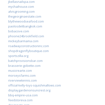
jbellasnailspa.com
mychaihouse.com
alvisgrooming.com
thegeorginaestate.com
blythewoodseafood.com
paolosdelibangkok.com
bobacove.com
phoone24brookfield.com
mickeybarmama.com
roadwayconstructioninc.com
shopdragonflyboutique.com
sportszilla.org
batchprovisionsbar.com
brasserie-gobette.com
musicrearte.com
morseysfarms.com
riverviewtennis.com
official-kelly-toys-squishmallows.com
displaygardenonsuncrest.org
bbq-empire-usa.com
feedstoreva.com
drogopets.com