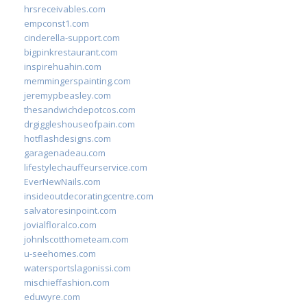
hrsreceivables.com
empconst1.com
cinderella-support.com
bigpinkrestaurant.com
inspirehuahin.com
memmingerspainting.com
jeremypbeasley.com
thesandwichdepotcos.com
drgiggleshouseofpain.com
hotflashdesigns.com
garagenadeau.com
lifestylechauffeurservice.com
EverNewNails.com
insideoutdecoratingcentre.com
salvatoresinpoint.com
jovialfloralco.com
johnlscotthometeam.com
u-seehomes.com
watersportslagonissi.com
mischieffashion.com
eduwyre.com