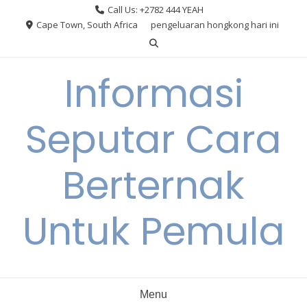
Skip
Call Us: +2782 444 YEAH
to
Cape Town, South Africa
pengeluaran hongkong hari ini
content
Informasi
Seputar Cara
Berternak
Untuk Pemula
Menu