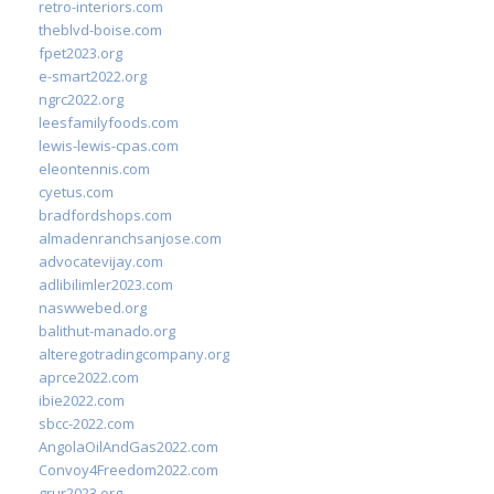
retro-interiors.com
theblvd-boise.com
fpet2023.org
e-smart2022.org
ngrc2022.org
leesfamilyfoods.com
lewis-lewis-cpas.com
eleontennis.com
cyetus.com
bradfordshops.com
almadenranchsanjose.com
advocatevijay.com
adlibilimler2023.com
naswwebed.org
balithut-manado.org
alteregotradingcompany.org
aprce2022.com
ibie2022.com
sbcc-2022.com
AngolaOilAndGas2022.com
Convoy4Freedom2022.com
grur2023.org