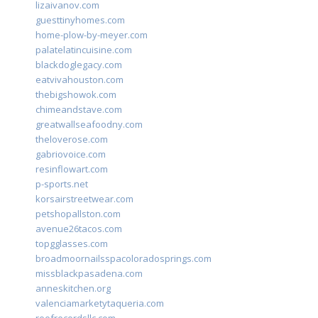
lizaivanov.com
guesttinyhomes.com
home-plow-by-meyer.com
palatelatincuisine.com
blackdoglegacy.com
eatvivahouston.com
thebigshowok.com
chimeandstave.com
greatwallseafoodny.com
theloverose.com
gabriovoice.com
resinflowart.com
p-sports.net
korsairstreetwear.com
petshopallston.com
avenue26tacos.com
topgglasses.com
broadmoornailsspacoloradosprings.com
missblackpasadena.com
anneskitchen.org
valenciamarketytaqueria.com