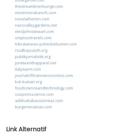
bodega-ole.com
thestreamlinerlounge.com
mestrinorubanofc.com
novelatherton.com
nassvalleygardens.net
electjohnstewart.com
omptourtravels.com
tribratanews-polreskebumen.com
rsudbayuasih.org
publikjurnalistik.org
juneteenthapparel.net
italywarm.com
journaloffinanceeconomics.com
kvk-kumari.org
foodscienceandtechnology.com
scisportsscience.com
addisababacuisineaz.com
burgerimcamas.com
Link Alternatif