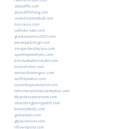
reefrecordsllc.com
alawaffle.com
aryouthfishing.com
united-basketball.com
tios-tacos.com
cafecito-satx.com
graduacionviu2023.com
pecanjackstogo.com
zengardendayspa.com
sparklejewelryinc.com
ironcladtattoostudio.com
bruinshome.com
annascleaningsvc.com
wolfcitytattoo.com
oysterbayturkeytrot.com
lafronterarestauranteybar.com
lilyandrosetearoom.com
olivesburgberrypatch.com
theslushkids.com
giobastian.com
glpascensori.com
rifloorepoxy.com