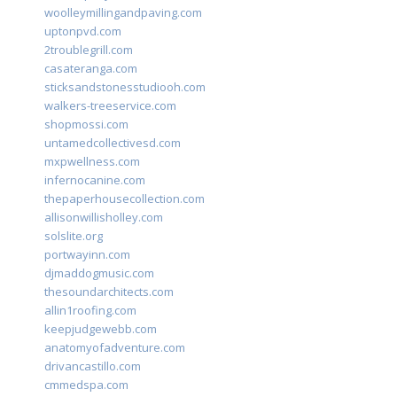
woolleymillingandpaving.com
uptonpvd.com
2troublegrill.com
casateranga.com
sticksandstonesstudiooh.com
walkers-treeservice.com
shopmossi.com
untamedcollectivesd.com
mxpwellness.com
infernocanine.com
thepaperhousecollection.com
allisonwillisholley.com
solslite.org
portwayinn.com
djmaddogmusic.com
thesoundarchitects.com
allin1roofing.com
keepjudgewebb.com
anatomyofadventure.com
drivancastillo.com
cmmedspa.com