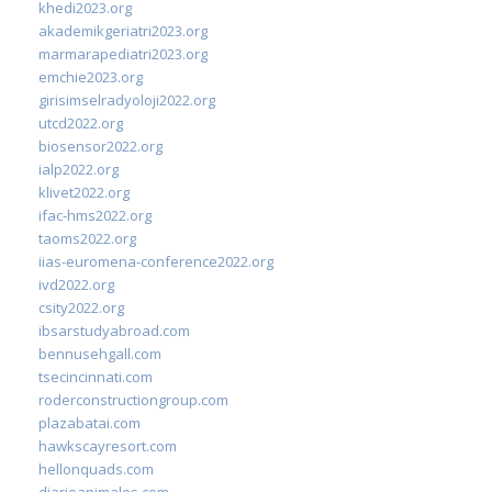
khedi2023.org
akademikgeriatri2023.org
marmarapediatri2023.org
emchie2023.org
girisimselradyoloji2022.org
utcd2022.org
biosensor2022.org
ialp2022.org
klivet2022.org
ifac-hms2022.org
taoms2022.org
iias-euromena-conference2022.org
ivd2022.org
csity2022.org
ibsarstudyabroad.com
bennusehgall.com
tsecincinnati.com
roderconstructiongroup.com
plazabatai.com
hawkscayresort.com
hellonquads.com
diarioanimales.com