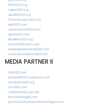
hkhk2023.org
napm2023.org
apsdfd2023.org
forumausape2023.com
imkl2023.com
careerfaircsd2023.com
apsth2023.com
MedItRio2023.org
lcicon2023boston.com
waitangidayfestival2022.com
vacancesscolaires2022.com
MEDIA PARTNER II
isth2022.com
p2b2pabi2023-makassar.com
wocfparis2023.org
sinc2023.com
scdlqatar2022-qa.com
thecolumbiagrill.com
provisionscheeseandwineshoppe.com