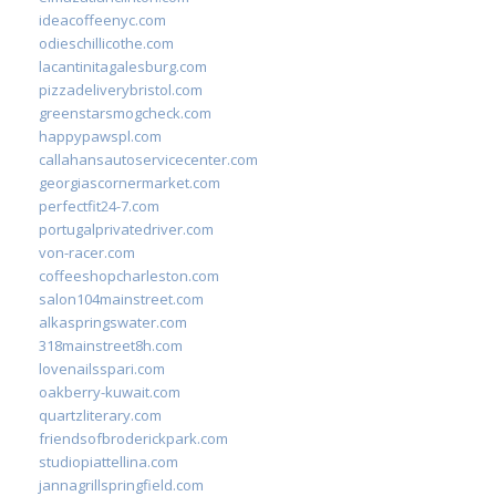
ideacoffeenyc.com
odieschillicothe.com
lacantinitagalesburg.com
pizzadeliverybristol.com
greenstarsmogcheck.com
happypawspl.com
callahansautoservicecenter.com
georgiascornermarket.com
perfectfit24-7.com
portugalprivatedriver.com
von-racer.com
coffeeshopcharleston.com
salon104mainstreet.com
alkaspringswater.com
318mainstreet8h.com
lovenailsspari.com
oakberry-kuwait.com
quartzliterary.com
friendsofbroderickpark.com
studiopiattellina.com
jannagrillspringfield.com