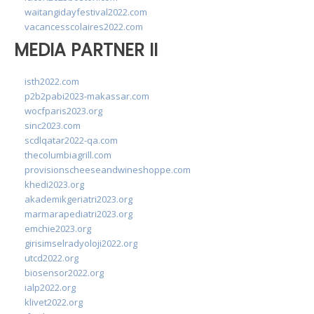
waitangidayfestival2022.com
vacancesscolaires2022.com
MEDIA PARTNER II
isth2022.com
p2b2pabi2023-makassar.com
wocfparis2023.org
sinc2023.com
scdlqatar2022-qa.com
thecolumbiagrill.com
provisionscheeseandwineshoppe.com
khedi2023.org
akademikgeriatri2023.org
marmarapediatri2023.org
emchie2023.org
girisimselradyoloji2022.org
utcd2022.org
biosensor2022.org
ialp2022.org
klivet2022.org