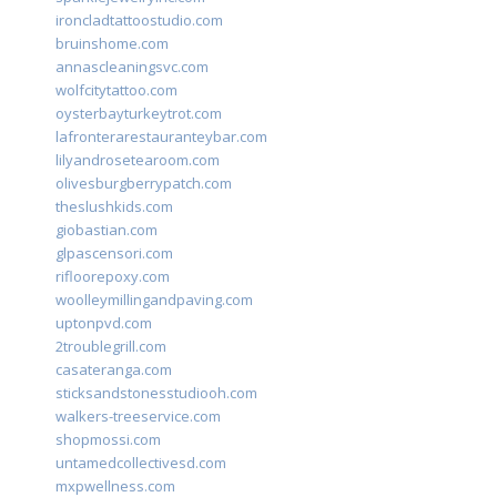
ironcladtattoostudio.com
bruinshome.com
annascleaningsvc.com
wolfcitytattoo.com
oysterbayturkeytrot.com
lafronterarestauranteybar.com
lilyandrosetearoom.com
olivesburgberrypatch.com
theslushkids.com
giobastian.com
glpascensori.com
rifloorepoxy.com
woolleymillingandpaving.com
uptonpvd.com
2troublegrill.com
casateranga.com
sticksandstonesstudiooh.com
walkers-treeservice.com
shopmossi.com
untamedcollectivesd.com
mxpwellness.com