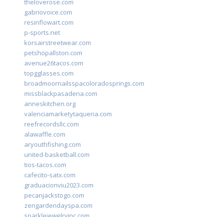
theloverose.com
gabriovoice.com
resinflowart.com
p-sports.net
korsairstreetwear.com
petshopallston.com
avenue26tacos.com
topgglasses.com
broadmoornailsspacoloradosprings.com
missblackpasadena.com
anneskitchen.org
valenciamarketytaqueria.com
reefrecordsllc.com
alawaffle.com
aryouthfishing.com
united-basketball.com
tios-tacos.com
cafecito-satx.com
graduacionviu2023.com
pecanjackstogo.com
zengardendayspa.com
sparklejewelryinc.com