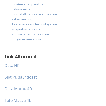
juneteenthapparel.net
italywarm.com
journaloffinanceeconomics.com
kvk-kumari.org
foodscienceandtechnology.com
scisportsscience.com
addisababacuisineaz.com
burgerimcamas.com
Link Alternatif
Data HK
Slot Pulsa Indosat
Data Macau 4D
Toto Macau 4D