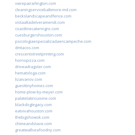
vwrepairarlington.com
cleaningservicebaltimore-md.com
beckslandscapeandfence.com
vistaaltadelveramendi.com
coastlinecateringnc.com
cuesburgershouston.com
psicologiaespecializadaencampeche.com
dmtacos.com
crescentstreetprinting.com
hornopizza.com
driveadragster.com
hematologa.com
lizaivanov.com
guesttinyhomes.com
home-plow-by-meyer.com
palatelatincuisine.com
blackdoglegacy.com
eatvivahouston.com
thebigshowok.com
chimeandstave.com
greatwallseafoodny.com