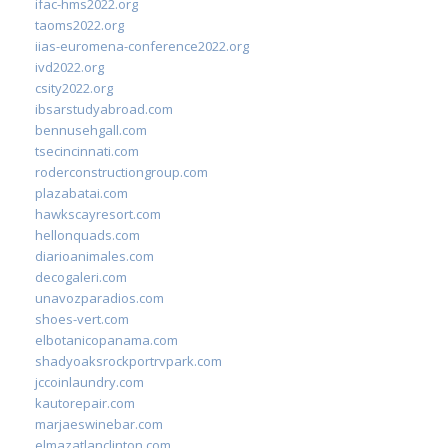
ifac-hms2022.org
taoms2022.org
iias-euromena-conference2022.org
ivd2022.org
csity2022.org
ibsarstudyabroad.com
bennusehgall.com
tsecincinnati.com
roderconstructiongroup.com
plazabatai.com
hawkscayresort.com
hellonquads.com
diarioanimales.com
decogaleri.com
unavozparadios.com
shoes-vert.com
elbotanicopanama.com
shadyoaksrockportrvpark.com
jccoinlaundry.com
kautorepair.com
marjaeswinebar.com
elmazatlanclinton.com