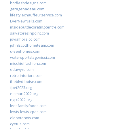
hotflashdesigns.com
garagenadeau.com
lifestylechauffeurservice.com
EverNewNails.com
insideoutdecoratingcentre.com
salvatoresinpoint.com
jovialfloralco.com
johnlscotthometeam.com
u-seehomes.com
watersportslagonissi.com
mischieffashion.com
eduwyre.com
retro-interiors.com
theblvd-boise.com
fpet2023.org
e-smart2022.org
ngrc2022.org
leesfamilyfoods.com
lewis-lewis-cpas.com
eleontennis.com
cyetus.com