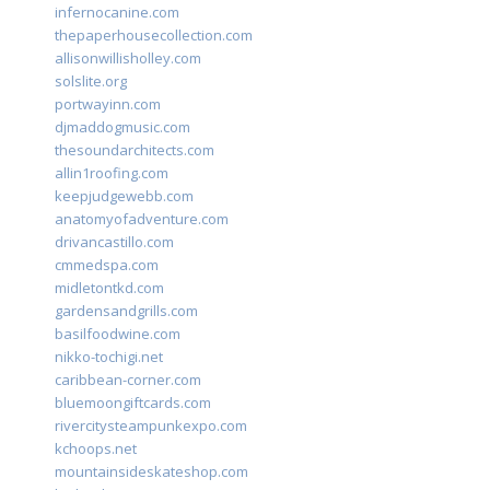
infernocanine.com
thepaperhousecollection.com
allisonwillisholley.com
solslite.org
portwayinn.com
djmaddogmusic.com
thesoundarchitects.com
allin1roofing.com
keepjudgewebb.com
anatomyofadventure.com
drivancastillo.com
cmmedspa.com
midletontkd.com
gardensandgrills.com
basilfoodwine.com
nikko-tochigi.net
caribbean-corner.com
bluemoongiftcards.com
rivercitysteampunkexpo.com
kchoops.net
mountainsideskateshop.com