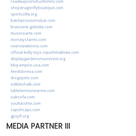
roadwayconstructioninc.com
shopdragonflyboutique.com
sportszilla.org
batchprovisionsbar.com
brasserie-gobette.com
musicrearte.com
morseysfarms.com
riverviewtennis.com
official-kelly-toys-squishmallows.com
displaygardenonsuncrest.org
bbq-empire-usa.com
feedstoreva.com
drogopets.com
ediblechalk.com
tabletennisnearme.com
oaksofa.com
soultacohtx.com
capishcaps.com
gpsyfl.org
MEDIA PARTNER III