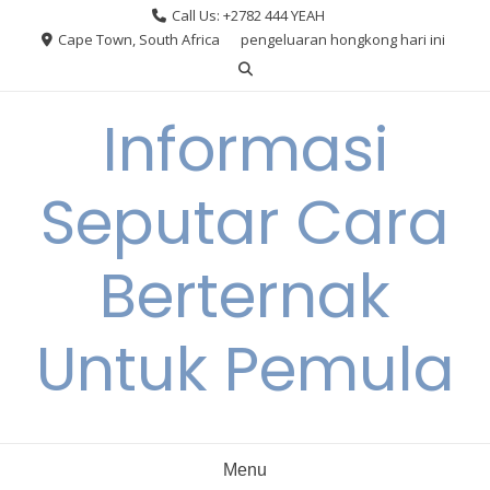
Skip
Call Us: +2782 444 YEAH
to
Cape Town, South Africa
pengeluaran hongkong hari ini
content
Informasi
Seputar Cara
Berternak
Untuk Pemula
Menu