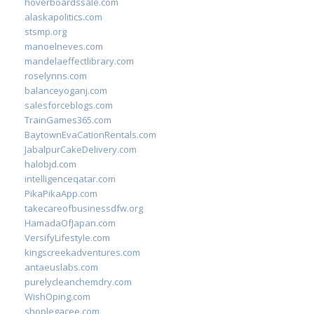
hoverboardssale.com
alaskapolitics.com
stsmp.org
manoelneves.com
mandelaeffectlibrary.com
roselynns.com
balanceyoganj.com
salesforceblogs.com
TrainGames365.com
BaytownEvaCationRentals.com
JabalpurCakeDelivery.com
halobjd.com
intelligenceqatar.com
PikaPikaApp.com
takecareofbusinessdfw.org
HamadaOfJapan.com
VersifyLifestyle.com
kingscreekadventures.com
antaeuslabs.com
purelycleanchemdry.com
WishOping.com
shoplegacee.com