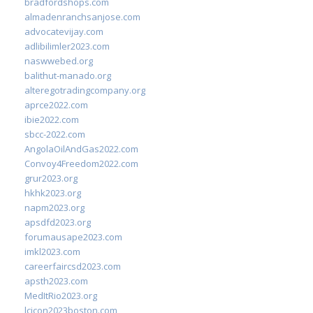
bradfordshops.com
almadenranchsanjose.com
advocatevijay.com
adlibilimler2023.com
naswwebed.org
balithut-manado.org
alteregotradingcompany.org
aprce2022.com
ibie2022.com
sbcc-2022.com
AngolaOilAndGas2022.com
Convoy4Freedom2022.com
grur2023.org
hkhk2023.org
napm2023.org
apsdfd2023.org
forumausape2023.com
imkl2023.com
careerfaircsd2023.com
apsth2023.com
MedItRio2023.org
lcicon2023boston.com