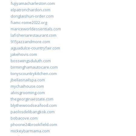
fujiyamacharleston.com
elpatronchardon.com
donglaishun-order.com
fiamc-rome2022.org
mariceworldessentials.com
lafisheriarestaurant.com
915jazzandmore.com
aguadulce-countryfair.com
jakehovis.com
bosswingsduluth.com
birminghamautocare.com
tonyscountrykitchen.com
jbellasnailspa.com
mychaihouse.com
alvisgrooming.com
thegeorginaestate.com
blythewoodseafood.com
paolosdelibangkok.com
bobacove.com
phoone24brookfield.com
mickeybarmama.com