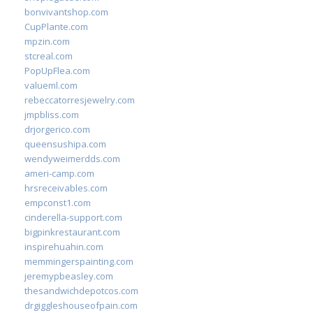
bonvivantshop.com
CupPlante.com
mpzin.com
stcreal.com
PopUpFlea.com
valueml.com
rebeccatorresjewelry.com
jmpbliss.com
drjorgerico.com
queensushipa.com
wendyweimerdds.com
ameri-camp.com
hrsreceivables.com
empconst1.com
cinderella-support.com
bigpinkrestaurant.com
inspirehuahin.com
memmingerspainting.com
jeremypbeasley.com
thesandwichdepotcos.com
drgiggleshouseofpain.com