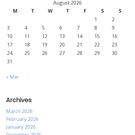
August 2026
M
T
W
T
F
S
S
1
2
3
4
5
6
7
8
9
10
11
12
13
14
15
16
17
18
19
20
21
22
23
24
25
26
27
28
29
30
31
« Mar
Archives
March 2026
February 2026
January 2026
December 2025