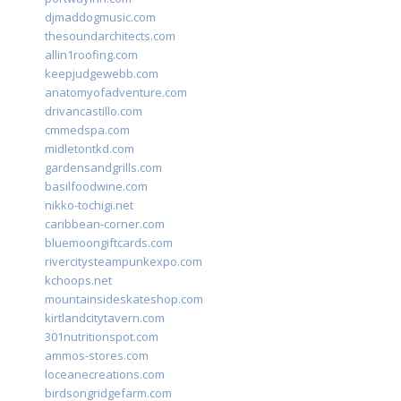
djmaddogmusic.com
thesoundarchitects.com
allin1roofing.com
keepjudgewebb.com
anatomyofadventure.com
drivancastillo.com
cmmedspa.com
midletontkd.com
gardensandgrills.com
basilfoodwine.com
nikko-tochigi.net
caribbean-corner.com
bluemoongiftcards.com
rivercitysteampunkexpo.com
kchoops.net
mountainsideskateshop.com
kirtlandcitytavern.com
301nutritionspot.com
ammos-stores.com
loceanecreations.com
birdsongridgefarm.com