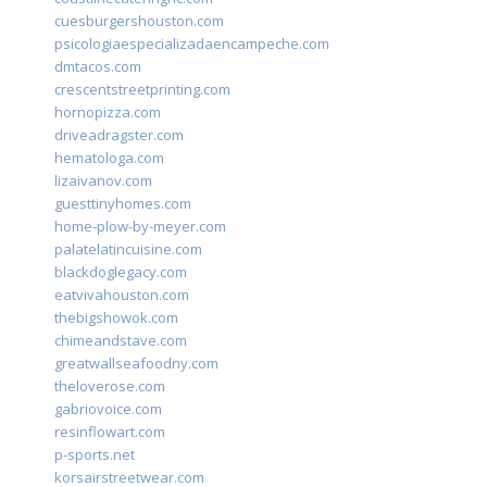
cuesburgershouston.com
psicologiaespecializadaencampeche.com
dmtacos.com
crescentstreetprinting.com
hornopizza.com
driveadragster.com
hematologa.com
lizaivanov.com
guesttinyhomes.com
home-plow-by-meyer.com
palatelatincuisine.com
blackdoglegacy.com
eatvivahouston.com
thebigshowok.com
chimeandstave.com
greatwallseafoodny.com
theloverose.com
gabriovoice.com
resinflowart.com
p-sports.net
korsairstreetwear.com