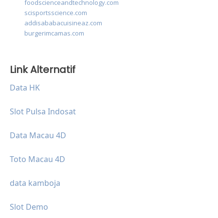
foodscienceandtechnology.com
scisportsscience.com
addisababacuisineaz.com
burgerimcamas.com
Link Alternatif
Data HK
Slot Pulsa Indosat
Data Macau 4D
Toto Macau 4D
data kamboja
Slot Demo