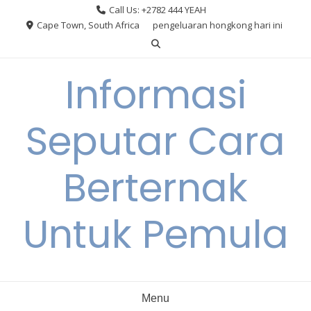
Skip
Call Us: +2782 444 YEAH
to
Cape Town, South Africa
pengeluaran hongkong hari ini
content
Informasi
Seputar Cara
Berternak
Untuk Pemula
Menu