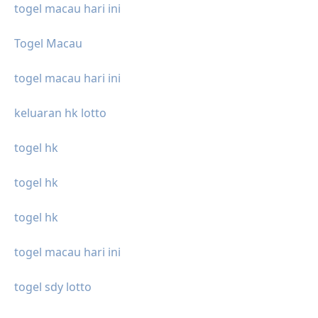
togel macau hari ini
Togel Macau
togel macau hari ini
keluaran hk lotto
togel hk
togel hk
togel hk
togel macau hari ini
togel sdy lotto