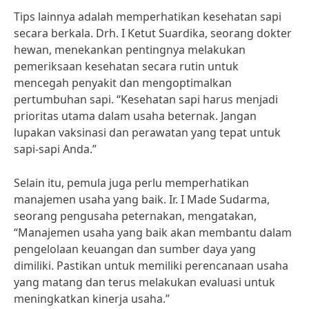
Tips lainnya adalah memperhatikan kesehatan sapi
secara berkala. Drh. I Ketut Suardika, seorang dokter
hewan, menekankan pentingnya melakukan
pemeriksaan kesehatan secara rutin untuk
mencegah penyakit dan mengoptimalkan
pertumbuhan sapi. “Kesehatan sapi harus menjadi
prioritas utama dalam usaha beternak. Jangan
lupakan vaksinasi dan perawatan yang tepat untuk
sapi-sapi Anda.”
Selain itu, pemula juga perlu memperhatikan
manajemen usaha yang baik. Ir. I Made Sudarma,
seorang pengusaha peternakan, mengatakan,
“Manajemen usaha yang baik akan membantu dalam
pengelolaan keuangan dan sumber daya yang
dimiliki. Pastikan untuk memiliki perencanaan usaha
yang matang dan terus melakukan evaluasi untuk
meningkatkan kinerja usaha.”