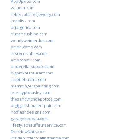
PopUpFlea.com
valueml.com
rebeccatorresjewelry.com
jmpbliss.com
drjorgerico.com
queensushipa.com
wendyweimerdds.com
ameri-camp.com
hrsreceivables.com
empconst1.com
cinderella-support.com
bigpinkrestaurant.com
inspirehuahin.com
memmingerspainting.com
jeremypbeasley.com
thesandwichdepotcos.com
drgiggleshouseofpain.com
hotflashdesigns.com
garagenadeau.com
lifestylechauffeurservice.com
EverNewNails.com
insideoutdecoratingcentre.com