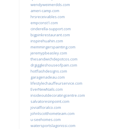
wendyweimerdds.com
ameri-camp.com
hrsreceivables.com
empconst1.com
cinderella-support.com
bigpinkrestaurant.com
inspirehuahin.com
memmingerspainting.com
jeremypbeasley.com
thesandwichdepotcos.com
drgiggleshouseofpain.com
hotflashdesigns.com
garagenadeau.com
lifestylechauffeurservice.com
EverNewNails.com
insideoutdecoratingcentre.com
salvatoresinpoint.com
jovialfloralco.com
johnlscotthometeam.com
u-seehomes.com
watersportslagonissi.com