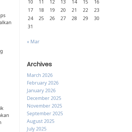
10
11
12
13
14
15
16
17
18
19
20
21
22
23
ips
24
25
26
27
28
29
30
alkan
31
« Mar
ng
Archives
March 2026
February 2026
January 2026
December 2025
November 2025
ik
September 2025
akan
August 2025
n
July 2025