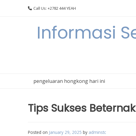
Skip
Call Us: +2782 444 YEAH
to
content
Informasi S
pengeluaran hongkong hari ini
Tips Sukses Beterna
Posted on
January 29, 2025
by
adminstc