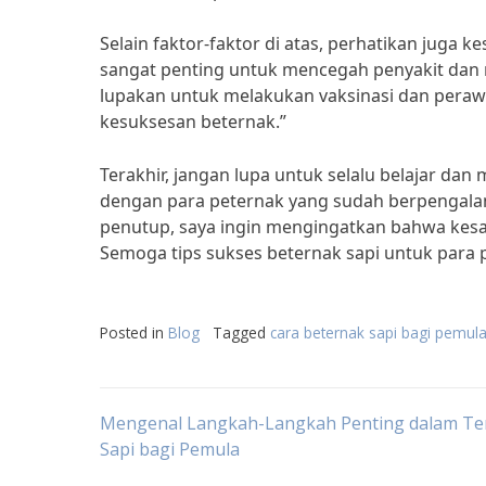
Selain faktor-faktor di atas, perhatikan juga 
sangat penting untuk mencegah penyakit dan m
lupakan untuk melakukan vaksinasi dan perawa
kesuksesan beternak.”
Terakhir, jangan lupa untuk selalu belajar da
dengan para peternak yang sudah berpengalaman
penutup, saya ingin mengingatkan bahwa kesa
Semoga tips sukses beternak sapi untuk para 
Posted in
Blog
Tagged
cara beternak sapi bagi pemul
Post
Mengenal Langkah-Langkah Penting dalam Te
Sapi bagi Pemula