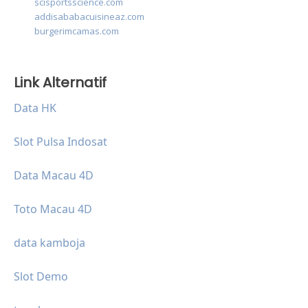
scisportsscience.com
addisababacuisineaz.com
burgerimcamas.com
Link Alternatif
Data HK
Slot Pulsa Indosat
Data Macau 4D
Toto Macau 4D
data kamboja
Slot Demo