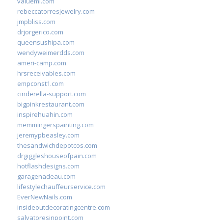
valueml.com
rebeccatorresjewelry.com
jmpbliss.com
drjorgerico.com
queensushipa.com
wendyweimerdds.com
ameri-camp.com
hrsreceivables.com
empconst1.com
cinderella-support.com
bigpinkrestaurant.com
inspirehuahin.com
memmingerspainting.com
jeremypbeasley.com
thesandwichdepotcos.com
drgiggleshouseofpain.com
hotflashdesigns.com
garagenadeau.com
lifestylechauffeurservice.com
EverNewNails.com
insideoutdecoratingcentre.com
salvatoresinpoint.com