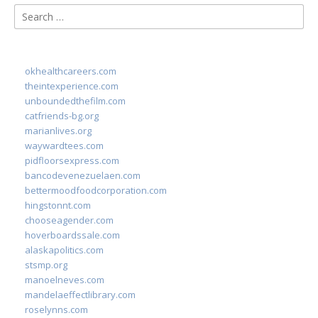
Search
for:
okhealthcareers.com
theintexperience.com
unboundedthefilm.com
catfriends-bg.org
marianlives.org
waywardtees.com
pidfloorsexpress.com
bancodevenezuelaen.com
bettermoodfoodcorporation.com
hingstonnt.com
chooseagender.com
hoverboardssale.com
alaskapolitics.com
stsmp.org
manoelneves.com
mandelaeffectlibrary.com
roselynns.com