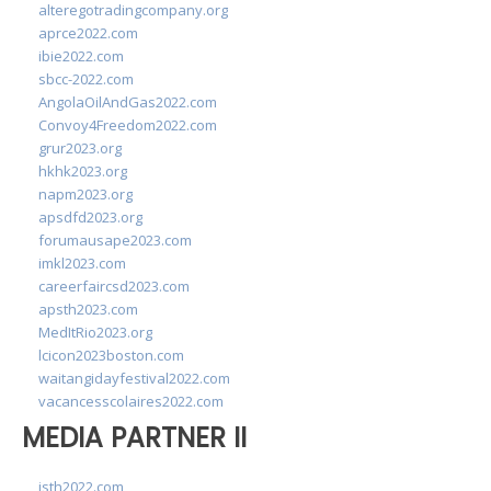
alteregotradingcompany.org
aprce2022.com
ibie2022.com
sbcc-2022.com
AngolaOilAndGas2022.com
Convoy4Freedom2022.com
grur2023.org
hkhk2023.org
napm2023.org
apsdfd2023.org
forumausape2023.com
imkl2023.com
careerfaircsd2023.com
apsth2023.com
MedItRio2023.org
lcicon2023boston.com
waitangidayfestival2022.com
vacancesscolaires2022.com
MEDIA PARTNER II
isth2022.com