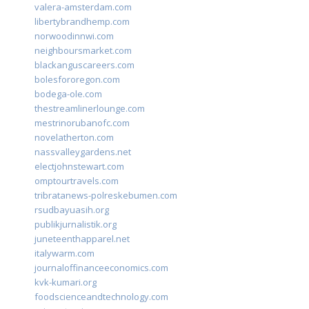
valera-amsterdam.com
libertybrandhemp.com
norwoodinnwi.com
neighboursmarket.com
blackanguscareers.com
bolesfororegon.com
bodega-ole.com
thestreamlinerlounge.com
mestrinorubanofc.com
novelatherton.com
nassvalleygardens.net
electjohnstewart.com
omptourtravels.com
tribratanews-polreskebumen.com
rsudbayuasih.org
publikjurnalistik.org
juneteenthapparel.net
italywarm.com
journaloffinanceeconomics.com
kvk-kumari.org
foodscienceandtechnology.com