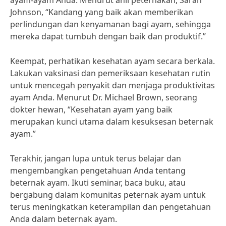
ayam-ayam Anda. Menurut ahli peternakan, Sarah
Johnson, “Kandang yang baik akan memberikan
perlindungan dan kenyamanan bagi ayam, sehingga
mereka dapat tumbuh dengan baik dan produktif.”
Keempat, perhatikan kesehatan ayam secara berkala.
Lakukan vaksinasi dan pemeriksaan kesehatan rutin
untuk mencegah penyakit dan menjaga produktivitas
ayam Anda. Menurut Dr. Michael Brown, seorang
dokter hewan, “Kesehatan ayam yang baik
merupakan kunci utama dalam kesuksesan beternak
ayam.”
Terakhir, jangan lupa untuk terus belajar dan
mengembangkan pengetahuan Anda tentang
beternak ayam. Ikuti seminar, baca buku, atau
bergabung dalam komunitas peternak ayam untuk
terus meningkatkan keterampilan dan pengetahuan
Anda dalam beternak ayam.