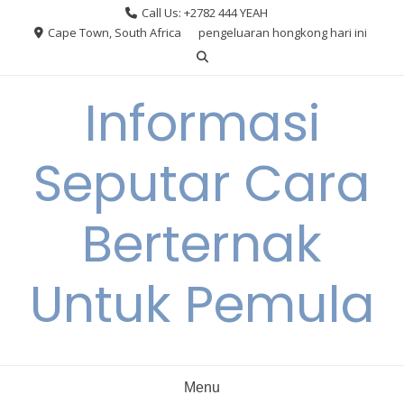
Skip
Call Us: +2782 444 YEAH
to
Cape Town, South Africa
pengeluaran hongkong hari ini
content
Informasi
Seputar Cara
Berternak
Untuk Pemula
Menu