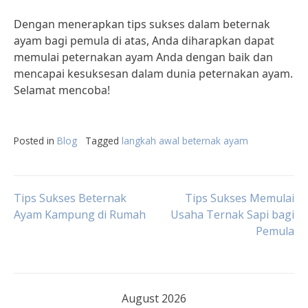
Dengan menerapkan tips sukses dalam beternak
ayam bagi pemula di atas, Anda diharapkan dapat
memulai peternakan ayam Anda dengan baik dan
mencapai kesuksesan dalam dunia peternakan ayam.
Selamat mencoba!
Posted in
Blog
Tagged
langkah awal beternak ayam
Post
Tips Sukses Beternak
Tips Sukses Memulai
Ayam Kampung di Rumah
Usaha Ternak Sapi bagi
Pemula
navigation
August 2026