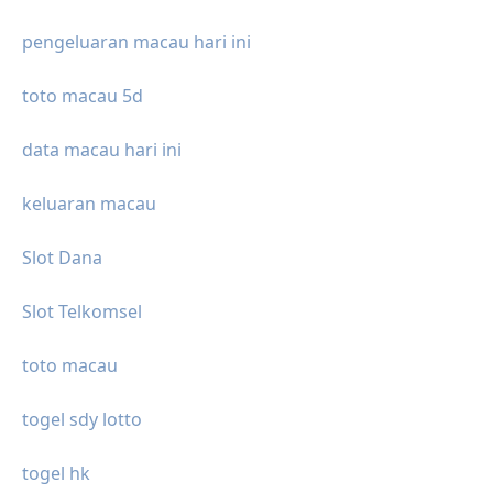
pengeluaran macau hari ini
toto macau 5d
data macau hari ini
keluaran macau
Slot Dana
Slot Telkomsel
toto macau
togel sdy lotto
togel hk