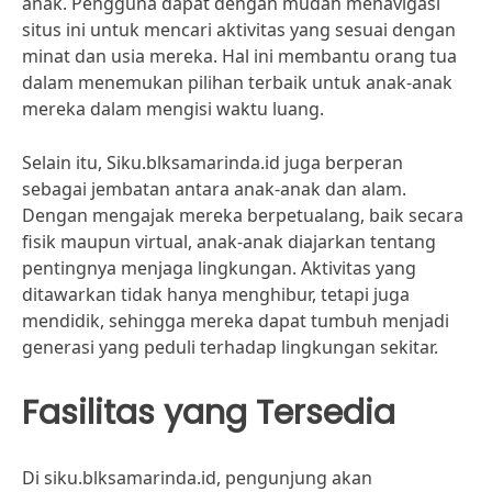
anak. Pengguna dapat dengan mudah menavigasi
situs ini untuk mencari aktivitas yang sesuai dengan
minat dan usia mereka. Hal ini membantu orang tua
dalam menemukan pilihan terbaik untuk anak-anak
mereka dalam mengisi waktu luang.
Selain itu, Siku.blksamarinda.id juga berperan
sebagai jembatan antara anak-anak dan alam.
Dengan mengajak mereka berpetualang, baik secara
fisik maupun virtual, anak-anak diajarkan tentang
pentingnya menjaga lingkungan. Aktivitas yang
ditawarkan tidak hanya menghibur, tetapi juga
mendidik, sehingga mereka dapat tumbuh menjadi
generasi yang peduli terhadap lingkungan sekitar.
Fasilitas yang Tersedia
Di siku.blksamarinda.id, pengunjung akan