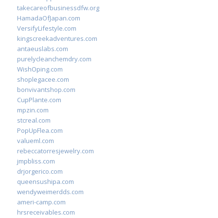
takecareofbusinessdfw.org
HamadaOfJapan.com
VersifyLifestyle.com
kingscreekadventures.com
antaeuslabs.com
purelycleanchemdry.com
WishOping.com
shoplegacee.com
bonvivantshop.com
CupPlante.com
mpzin.com
stcreal.com
PopUpFlea.com
valueml.com
rebeccatorresjewelry.com
jmpbliss.com
drjorgerico.com
queensushipa.com
wendyweimerdds.com
ameri-camp.com
hrsreceivables.com