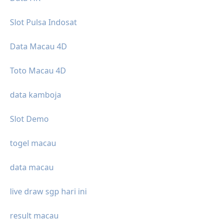
Slot Pulsa Indosat
Data Macau 4D
Toto Macau 4D
data kamboja
Slot Demo
togel macau
data macau
live draw sgp hari ini
result macau