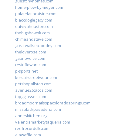
guesttinyhomes.com
home-plow-by-meyer.com
palatelatincuisine.com
blackdoglegacy.com
eatvivahouston.com
thebigshowok.com
chimeandstave.com
greatwallseafoodny.com
theloverose.com
gabriovoice.com
resinflowart.com
p-sports.net
korsairstreetwear.com
petshopallston.com
avenue26tacos.com
topgglasses.com
broadmoornailsspacoloradosprings.com
missblackpasadena.com
anneskitchen.org
valenciamarketytaqueria.com
reefrecordsllc.com
alawaffle.com