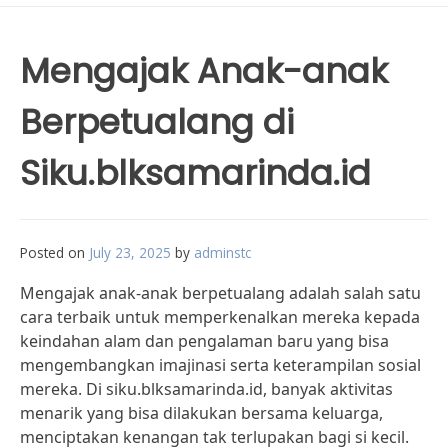
Mengajak Anak-anak
Berpetualang di
Siku.blksamarinda.id
Posted on
July 23, 2025
by
adminstc
Mengajak anak-anak berpetualang adalah salah satu
cara terbaik untuk memperkenalkan mereka kepada
keindahan alam dan pengalaman baru yang bisa
mengembangkan imajinasi serta keterampilan sosial
mereka. Di siku.blksamarinda.id, banyak aktivitas
menarik yang bisa dilakukan bersama keluarga,
menciptakan kenangan tak terlupakan bagi si kecil.