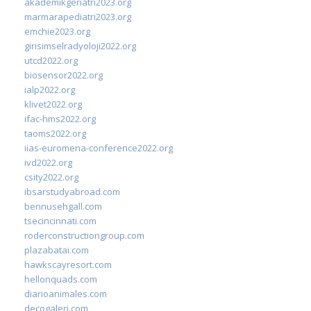
akademikgeriatri2023.org
marmarapediatri2023.org
emchie2023.org
girisimselradyoloji2022.org
utcd2022.org
biosensor2022.org
ialp2022.org
klivet2022.org
ifac-hms2022.org
taoms2022.org
iias-euromena-conference2022.org
ivd2022.org
csity2022.org
ibsarstudyabroad.com
bennusehgall.com
tsecincinnati.com
roderconstructiongroup.com
plazabatai.com
hawkscayresort.com
hellonquads.com
diarioanimales.com
decogaleri.com