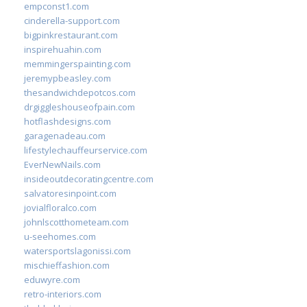
empconst1.com
cinderella-support.com
bigpinkrestaurant.com
inspirehuahin.com
memmingerspainting.com
jeremypbeasley.com
thesandwichdepotcos.com
drgiggleshouseofpain.com
hotflashdesigns.com
garagenadeau.com
lifestylechauffeurservice.com
EverNewNails.com
insideoutdecoratingcentre.com
salvatoresinpoint.com
jovialfloralco.com
johnlscotthometeam.com
u-seehomes.com
watersportslagonissi.com
mischieffashion.com
eduwyre.com
retro-interiors.com