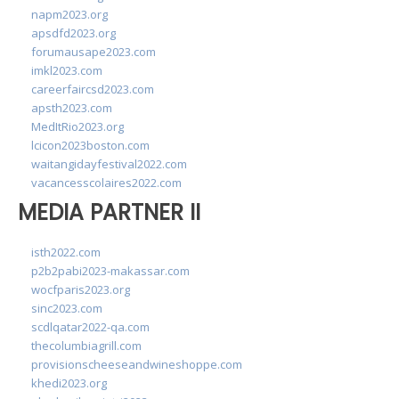
napm2023.org
apsdfd2023.org
forumausape2023.com
imkl2023.com
careerfaircsd2023.com
apsth2023.com
MedItRio2023.org
lcicon2023boston.com
waitangidayfestival2022.com
vacancesscolaires2022.com
MEDIA PARTNER II
isth2022.com
p2b2pabi2023-makassar.com
wocfparis2023.org
sinc2023.com
scdlqatar2022-qa.com
thecolumbiagrill.com
provisionscheeseandwineshoppe.com
khedi2023.org