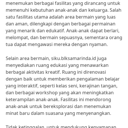
menemukan berbagai fasilitas yang dirancang untuk
memenuhi kebutuhan anak-anak dan keluarga. Salah
satu fasilitas utama adalah area bermain yang luas
dan aman, dilengkapi dengan berbagai permainan
yang menarik dan edukatif. Anak-anak dapat berlari,
melompat, dan bermain sepuasnya, sementara orang
tua dapat mengawasi mereka dengan nyaman.
Selain area bermain, siku.blksamarinda.id juga
menyediakan ruang edukasi yang menawarkan
berbagai aktivitas kreatif. Ruang ini direnovasi
dengan baik untuk memberikan pengalaman belajar
yang interaktif, seperti kelas seni, kerajinan tangan,
dan berbagai workshop yang akan meningkatkan
keterampilan anak-anak. Fasilitas ini mendorong
anak-anak untuk bereksplorasi dan menemukan
minat baru dalam suasana yang menyenangkan.
Tidak ketinggalan, untuk mendukung kenyamanan