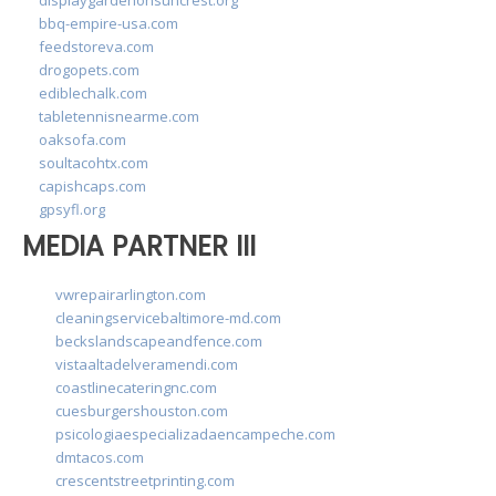
bbq-empire-usa.com
feedstoreva.com
drogopets.com
ediblechalk.com
tabletennisnearme.com
oaksofa.com
soultacohtx.com
capishcaps.com
gpsyfl.org
MEDIA PARTNER III
vwrepairarlington.com
cleaningservicebaltimore-md.com
beckslandscapeandfence.com
vistaaltadelveramendi.com
coastlinecateringnc.com
cuesburgershouston.com
psicologiaespecializadaencampeche.com
dmtacos.com
crescentstreetprinting.com