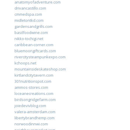
anatomyofadventure.com
drivancastillo.com
cmmedspa.com
midletontkd.com
gardensandgrills.com
basilfoodwine.com
nikko-tochigi.net
caribbean-corner.com
bluemoongiftcards.com
rivercitysteampunkexpo.com
kchoops.net
mountainsideskateshop.com
kirtlandcitytavern.com
301nutritionspot.com
ammos-stores.com
loceanecreations.com
birdsongridgefarm.com
joiedevivblog.com
valera-amsterdam.com
libertybrandhemp.com
norwoodinnwi.com