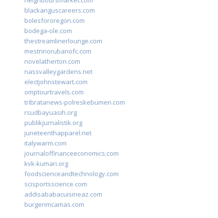
neighboursmarket.com
blackanguscareers.com
bolesfororegon.com
bodega-ole.com
thestreamlinerlounge.com
mestrinorubanofc.com
novelatherton.com
nassvalleygardens.net
electjohnstewart.com
omptourtravels.com
tribratanews-polreskebumen.com
rsudbayuasih.org
publikjurnalistik.org
juneteenthapparel.net
italywarm.com
journaloffinanceeconomics.com
kvk-kumari.org
foodscienceandtechnology.com
scisportsscience.com
addisababacuisineaz.com
burgerimcamas.com