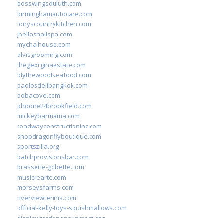
bosswingsduluth.com
birminghamautocare.com
tonyscountrykitchen.com
jbellasnailspa.com
mychaihouse.com
alvisgrooming.com
thegeorginaestate.com
blythewoodseafood.com
paolosdelibangkok.com
bobacove.com
phoone24brookfield.com
mickeybarmama.com
roadwayconstructioninc.com
shopdragonflyboutique.com
sportszilla.org
batchprovisionsbar.com
brasserie-gobette.com
musicrearte.com
morseysfarms.com
riverviewtennis.com
official-kelly-toys-squishmallows.com
displaygardenonsuncrest.org