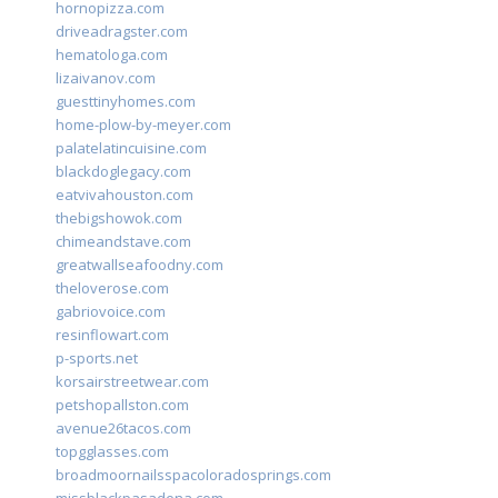
hornopizza.com
driveadragster.com
hematologa.com
lizaivanov.com
guesttinyhomes.com
home-plow-by-meyer.com
palatelatincuisine.com
blackdoglegacy.com
eatvivahouston.com
thebigshowok.com
chimeandstave.com
greatwallseafoodny.com
theloverose.com
gabriovoice.com
resinflowart.com
p-sports.net
korsairstreetwear.com
petshopallston.com
avenue26tacos.com
topgglasses.com
broadmoornailsspacoloradosprings.com