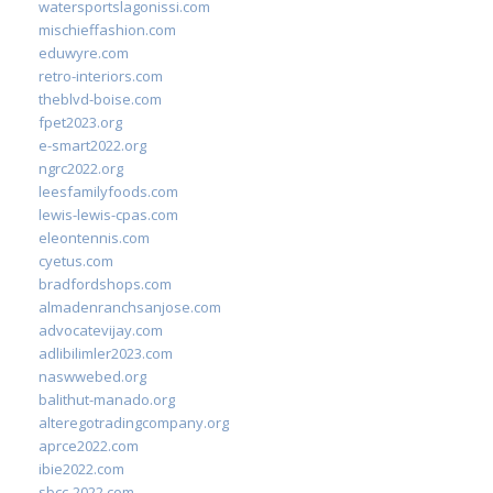
watersportslagonissi.com
mischieffashion.com
eduwyre.com
retro-interiors.com
theblvd-boise.com
fpet2023.org
e-smart2022.org
ngrc2022.org
leesfamilyfoods.com
lewis-lewis-cpas.com
eleontennis.com
cyetus.com
bradfordshops.com
almadenranchsanjose.com
advocatevijay.com
adlibilimler2023.com
naswwebed.org
balithut-manado.org
alteregotradingcompany.org
aprce2022.com
ibie2022.com
sbcc-2022.com