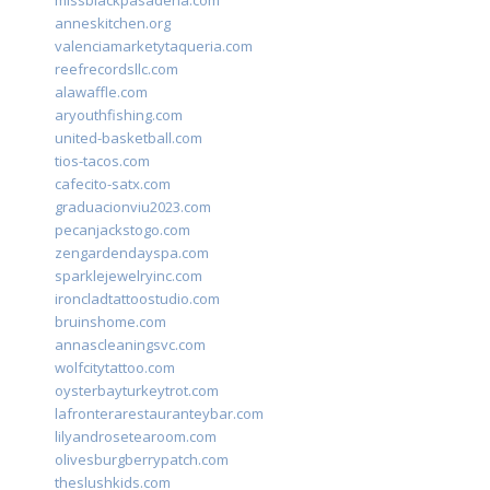
missblackpasadena.com
anneskitchen.org
valenciamarketytaqueria.com
reefrecordsllc.com
alawaffle.com
aryouthfishing.com
united-basketball.com
tios-tacos.com
cafecito-satx.com
graduacionviu2023.com
pecanjackstogo.com
zengardendayspa.com
sparklejewelryinc.com
ironcladtattoostudio.com
bruinshome.com
annascleaningsvc.com
wolfcitytattoo.com
oysterbayturkeytrot.com
lafronterarestauranteybar.com
lilyandrosetearoom.com
olivesburgberrypatch.com
theslushkids.com