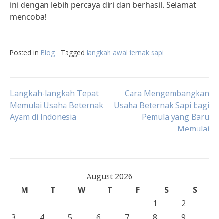
ini dengan lebih percaya diri dan berhasil. Selamat
mencoba!
Posted in
Blog
Tagged
langkah awal ternak sapi
Post
Langkah-langkah Tepat
Cara Mengembangkan
Memulai Usaha Beternak
Usaha Beternak Sapi bagi
Ayam di Indonesia
Pemula yang Baru
navigation
Memulai
August 2026
M
T
W
T
F
S
S
1
2
3
4
5
6
7
8
9