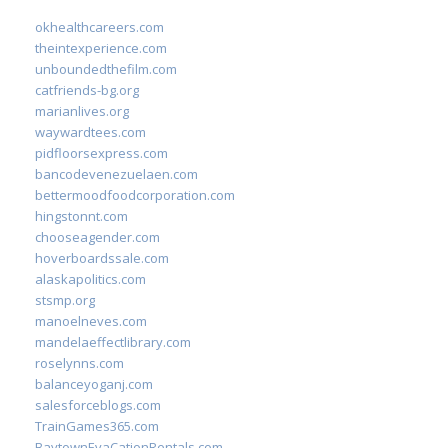
okhealthcareers.com
theintexperience.com
unboundedthefilm.com
catfriends-bg.org
marianlives.org
waywardtees.com
pidfloorsexpress.com
bancodevenezuelaen.com
bettermoodfoodcorporation.com
hingstonnt.com
chooseagender.com
hoverboardssale.com
alaskapolitics.com
stsmp.org
manoelneves.com
mandelaeffectlibrary.com
roselynns.com
balanceyoganj.com
salesforceblogs.com
TrainGames365.com
BaytownEvaCationRentals.com