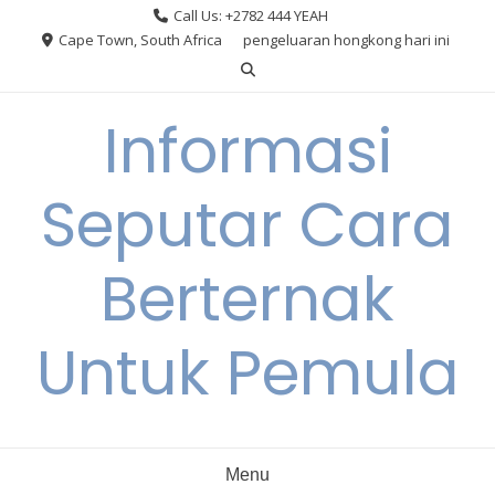
Skip
Call Us: +2782 444 YEAH
to
Cape Town, South Africa
pengeluaran hongkong hari ini
content
Informasi
Seputar Cara
Berternak
Untuk Pemula
Menu