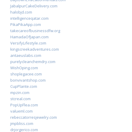
JabalpurCakeDelivery.com
halobjd.com
intelligenceqatar.com
PikaPikaApp.com
takecareofbusinessdfw.org
HamadaOfJapan.com
VersifyLifestyle.com
kingscreekadventures.com
antaeuslabs.com
purelycleanchemdry.com
WishOping.com
shoplegacee.com
bonvivantshop.com
CupPlante.com
mpzin.com
stcreal.com
PopUpFlea.com
valueml.com
rebeccatorresjewelry.com
jmpbliss.com
drjorgerico.com