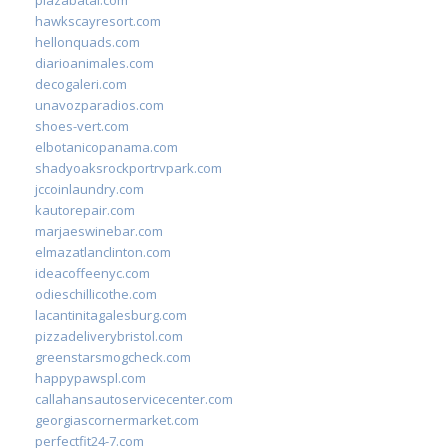
hawkscayresort.com
hellonquads.com
diarioanimales.com
decogaleri.com
unavozparadios.com
shoes-vert.com
elbotanicopanama.com
shadyoaksrockportrvpark.com
jccoinlaundry.com
kautorepair.com
marjaeswinebar.com
elmazatlanclinton.com
ideacoffeenyc.com
odieschillicothe.com
lacantinitagalesburg.com
pizzadeliverybristol.com
greenstarsmogcheck.com
happypawspl.com
callahansautoservicecenter.com
georgiascornermarket.com
perfectfit24-7.com