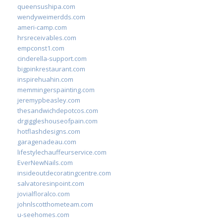
queensushipa.com
wendyweimerdds.com
ameri-camp.com
hrsreceivables.com
empconst1.com
cinderella-support.com
bigpinkrestaurant.com
inspirehuahin.com
memmingerspainting.com
jeremypbeasley.com
thesandwichdepotcos.com
drgiggleshouseofpain.com
hotflashdesigns.com
garagenadeau.com
lifestylechauffeurservice.com
EverNewNails.com
insideoutdecoratingcentre.com
salvatoresinpoint.com
jovialfloralco.com
johnlscotthometeam.com
u-seehomes.com