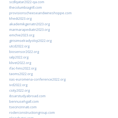
scdlqatar2022-qa.com
thecolumbiagrill.com
provisionscheeseandwineshoppe.com
khedi2023.org
akademikgeriatri2023.org
marmarapediatri2023.org
emchie2023.org
girisimselradyoloji2022.org
utcd2022.org
biosensor2022.org
ialp2022.org
klivet2022.org
ifac-hms2022.org
taoms2022.org
iias-euromena-conference2022.org
ivd2022.org
csity2022.org
ibsarstudyabroad.com
bennusehgall.com
tsecincinnati.com
roderconstructiongroup.com
plazabatai.com