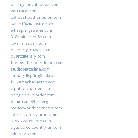
portugalprivatedriver.com
von-racer.com
coffeeshopcharleston.com
salon104mainstreet.com
alkaspringswater.com
318mainstreet8h.com
lovenailsspari.com
oakberry-kuwait.com
quartzliterary.com
friendsofbroderickpark.com
studiopiattellina.com
jannagrillspringfield.com
fujiyamacharleston.com
elpatronchardon.com
donglaishun-order.com
fiamc-rome2022.org
mariceworldessentials.com
lafisheriarestaurant.com
915jazzandmore.com
aguadulce-countryfair.com
jakehovis.com