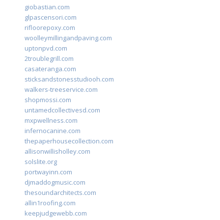
giobastian.com
glpascensori.com
rifloorepoxy.com
woolleymillingandpaving.com
uptonpvd.com
2troublegrill.com
casateranga.com
sticksandstonesstudiooh.com
walkers-treeservice.com
shopmossi.com
untamedcollectivesd.com
mxpwellness.com
infernocanine.com
thepaperhousecollection.com
allisonwillisholley.com
solslite.org
portwayinn.com
djmaddogmusic.com
thesoundarchitects.com
allin1roofing.com
keepjudgewebb.com