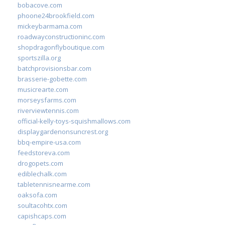
bobacove.com
phoone24brookfield.com
mickeybarmama.com
roadwayconstructioninc.com
shopdragonflyboutique.com
sportszilla.org
batchprovisionsbar.com
brasserie-gobette.com
musicrearte.com
morseysfarms.com
riverviewtennis.com
official-kelly-toys-squishmallows.com
displaygardenonsuncrest.org
bbq-empire-usa.com
feedstoreva.com
drogopets.com
ediblechalk.com
tabletennisnearme.com
oaksofa.com
soultacohtx.com
capishcaps.com