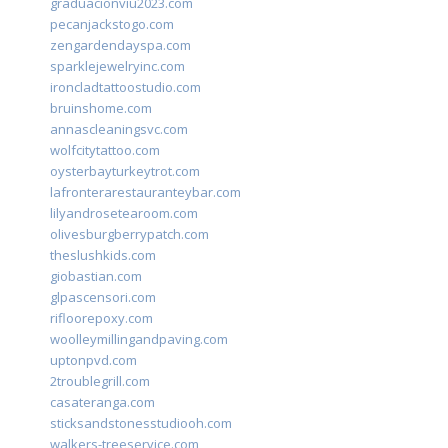
graduacionviu2023.com
pecanjackstogo.com
zengardendayspa.com
sparklejewelryinc.com
ironcladtattoostudio.com
bruinshome.com
annascleaningsvc.com
wolfcitytattoo.com
oysterbayturkeytrot.com
lafronterarestauranteybar.com
lilyandrosetearoom.com
olivesburgberrypatch.com
theslushkids.com
giobastian.com
glpascensori.com
rifloorepoxy.com
woolleymillingandpaving.com
uptonpvd.com
2troublegrill.com
casateranga.com
sticksandstonesstudiooh.com
walkers-treeservice.com