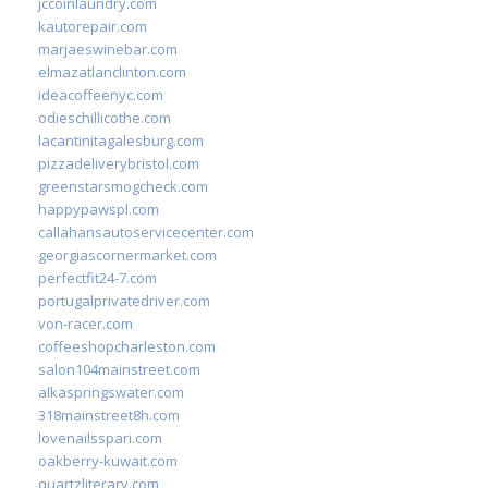
jccoinlaundry.com
kautorepair.com
marjaeswinebar.com
elmazatlanclinton.com
ideacoffeenyc.com
odieschillicothe.com
lacantinitagalesburg.com
pizzadeliverybristol.com
greenstarsmogcheck.com
happypawspl.com
callahansautoservicecenter.com
georgiascornermarket.com
perfectfit24-7.com
portugalprivatedriver.com
von-racer.com
coffeeshopcharleston.com
salon104mainstreet.com
alkaspringswater.com
318mainstreet8h.com
lovenailsspari.com
oakberry-kuwait.com
quartzliterary.com