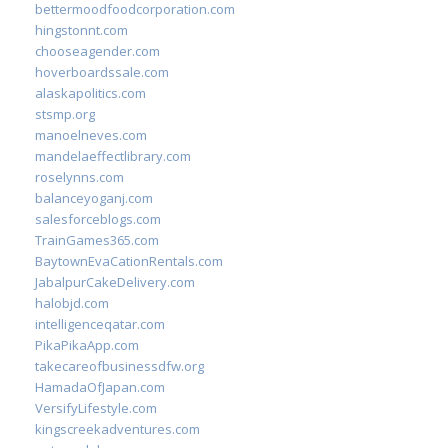
bettermoodfoodcorporation.com
hingstonnt.com
chooseagender.com
hoverboardssale.com
alaskapolitics.com
stsmp.org
manoelneves.com
mandelaeffectlibrary.com
roselynns.com
balanceyoganj.com
salesforceblogs.com
TrainGames365.com
BaytownEvaCationRentals.com
JabalpurCakeDelivery.com
halobjd.com
intelligenceqatar.com
PikaPikaApp.com
takecareofbusinessdfw.org
HamadaOfJapan.com
VersifyLifestyle.com
kingscreekadventures.com