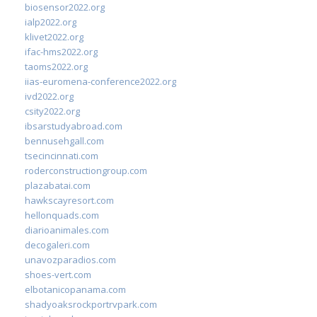
biosensor2022.org
ialp2022.org
klivet2022.org
ifac-hms2022.org
taoms2022.org
iias-euromena-conference2022.org
ivd2022.org
csity2022.org
ibsarstudyabroad.com
bennusehgall.com
tsecincinnati.com
roderconstructiongroup.com
plazabatai.com
hawkscayresort.com
hellonquads.com
diarioanimales.com
decogaleri.com
unavozparadios.com
shoes-vert.com
elbotanicopanama.com
shadyoaksrockportrvpark.com