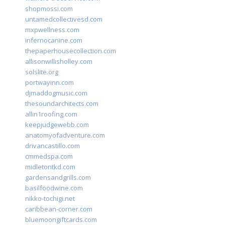
shopmossi.com
untamedcollectivesd.com
mxpwellness.com
infernocanine.com
thepaperhousecollection.com
allisonwillisholley.com
solslite.org
portwayinn.com
djmaddogmusic.com
thesoundarchitects.com
allin1roofing.com
keepjudgewebb.com
anatomyofadventure.com
drivancastillo.com
cmmedspa.com
midletontkd.com
gardensandgrills.com
basilfoodwine.com
nikko-tochigi.net
caribbean-corner.com
bluemoongiftcards.com