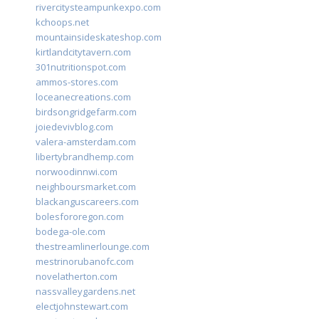
rivercitysteampunkexpo.com
kchoops.net
mountainsideskateshop.com
kirtlandcitytavern.com
301nutritionspot.com
ammos-stores.com
loceanecreations.com
birdsongridgefarm.com
joiedevivblog.com
valera-amsterdam.com
libertybrandhemp.com
norwoodinnwi.com
neighboursmarket.com
blackanguscareers.com
bolesfororegon.com
bodega-ole.com
thestreamlinerlounge.com
mestrinorubanofc.com
novelatherton.com
nassvalleygardens.net
electjohnstewart.com