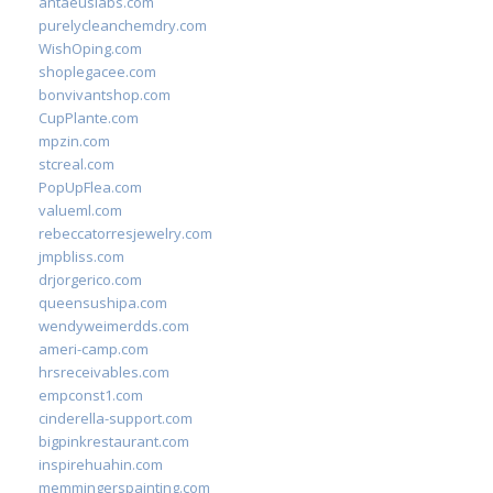
antaeuslabs.com
purelycleanchemdry.com
WishOping.com
shoplegacee.com
bonvivantshop.com
CupPlante.com
mpzin.com
stcreal.com
PopUpFlea.com
valueml.com
rebeccatorresjewelry.com
jmpbliss.com
drjorgerico.com
queensushipa.com
wendyweimerdds.com
ameri-camp.com
hrsreceivables.com
empconst1.com
cinderella-support.com
bigpinkrestaurant.com
inspirehuahin.com
memmingerspainting.com