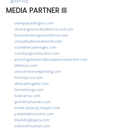
gpsyfl.org
MEDIA PARTNER III
vwrepairarlington.com
cleaningservicebaltimore-md.com
beckslandscapeandfence.com
vistaaltadelveramendi.com
coastlinecateringnc.com
cuesburgershouston.com
psicologiaespecializadaencampeche.com
dmtacos.com
crescentstreetprinting.com
hornopizza.com
driveadragster.com
hematologa.com
lizaivanov.com
guesttinyhomes.com
home-plow-by-meyer.com
palatelatincuisine.com
blackdoglegacy.com
eatvivahouston.com