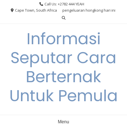
Skip
Call Us: +2782 444 YEAH
to
Cape Town, South Africa
pengeluaran hongkong hari ini
content
Informasi
Seputar Cara
Berternak
Untuk Pemula
Menu