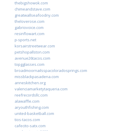
thebigshowok.com
chimeandstave.com
greatwallseafoodny.com
theloverose.com
gabriovoice.com
resinflowart.com
p-sports.net
korsairstreetwear.com
petshopallston.com
avenue26tacos.com
topgglasses.com
broadmoornailsspacoloradosprings.com
missblackpasadena.com
anneskitchen.org
valenciamarketytaqueria.com
reefrecordsllc.com
alawaffle.com
aryouthfishing.com
united-basketball.com
tios-tacos.com
cafecito-satx.com