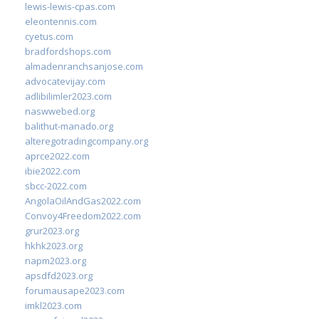
lewis-lewis-cpas.com
eleontennis.com
cyetus.com
bradfordshops.com
almadenranchsanjose.com
advocatevijay.com
adlibilimler2023.com
naswwebed.org
balithut-manado.org
alteregotradingcompany.org
aprce2022.com
ibie2022.com
sbcc-2022.com
AngolaOilAndGas2022.com
Convoy4Freedom2022.com
grur2023.org
hkhk2023.org
napm2023.org
apsdfd2023.org
forumausape2023.com
imkl2023.com