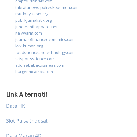
omptourtravels.com
tribratanews-polreskebumen.com
rsudbayuasih.org
publikjurnalistik.org
juneteenthapparel.net
italywarm.com
journaloffinanceeconomics.com
kvk-kumari.org
foodscienceandtechnology.com
scisportsscience.com
addisababacuisineaz.com
burgerimcamas.com
Link Alternatif
Data HK
Slot Pulsa Indosat
Data Macau 4D