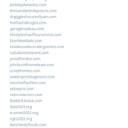
jeremypbeasley.com
thesandwichdepotcos.com
drgiggleshouseofpain.com
hotflashdesigns.com
garagenadeau.com
lifestylechauffeurservice.com
EverNewNails.com
insideoutdecoratingcentre.com
salvatoresinpoint.com
jovialfloralco.com
johnlscotthometeam.com
u-seehomes.com
watersportslagonissi.com
mischieffashion.com
eduwyre.com
retro-interiors.com
theblvd-boise.com
fpet2023.org
e-smart2022.org
ngrc2022.org
leesfamilyfoods.com