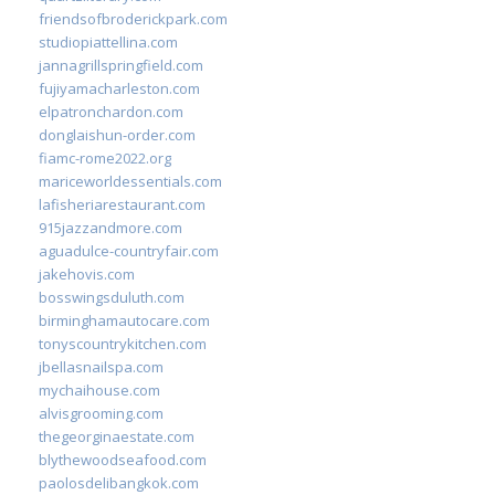
friendsofbroderickpark.com
studiopiattellina.com
jannagrillspringfield.com
fujiyamacharleston.com
elpatronchardon.com
donglaishun-order.com
fiamc-rome2022.org
mariceworldessentials.com
lafisheriarestaurant.com
915jazzandmore.com
aguadulce-countryfair.com
jakehovis.com
bosswingsduluth.com
birminghamautocare.com
tonyscountrykitchen.com
jbellasnailspa.com
mychaihouse.com
alvisgrooming.com
thegeorginaestate.com
blythewoodseafood.com
paolosdelibangkok.com