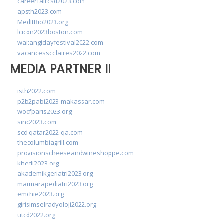
careerfaircsd2023.com
apsth2023.com
MedItRio2023.org
lcicon2023boston.com
waitangidayfestival2022.com
vacancesscolaires2022.com
MEDIA PARTNER II
isth2022.com
p2b2pabi2023-makassar.com
wocfparis2023.org
sinc2023.com
scdlqatar2022-qa.com
thecolumbiagrill.com
provisionscheeseandwineshoppe.com
khedi2023.org
akademikgeriatri2023.org
marmarapediatri2023.org
emchie2023.org
girisimselradyoloji2022.org
utcd2022.org