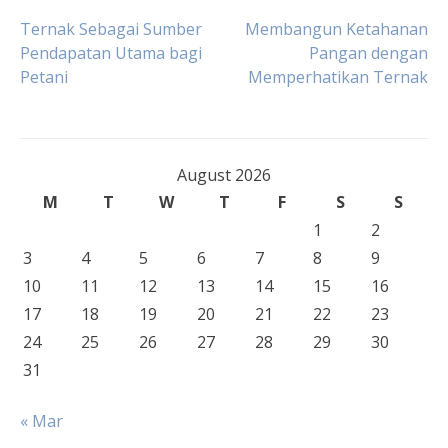
Post
Ternak Sebagai Sumber
Membangun Ketahanan
Pendapatan Utama bagi
Pangan dengan
Petani
Memperhatikan Ternak
navigation
August 2026
M
T
W
T
F
S
S
1
2
3
4
5
6
7
8
9
10
11
12
13
14
15
16
17
18
19
20
21
22
23
24
25
26
27
28
29
30
31
« Mar