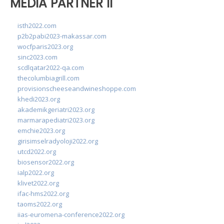
MEDIA PARTNER II
isth2022.com
p2b2pabi2023-makassar.com
wocfparis2023.org
sinc2023.com
scdlqatar2022-qa.com
thecolumbiagrill.com
provisionscheeseandwineshoppe.com
khedi2023.org
akademikgeriatri2023.org
marmarapediatri2023.org
emchie2023.org
girisimselradyoloji2022.org
utcd2022.org
biosensor2022.org
ialp2022.org
klivet2022.org
ifac-hms2022.org
taoms2022.org
iias-euromena-conference2022.org