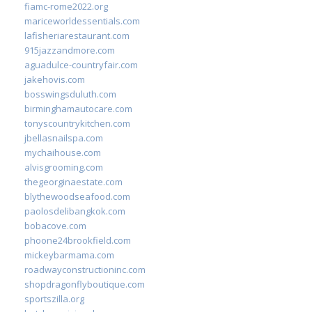
fiamc-rome2022.org
mariceworldessentials.com
lafisheriarestaurant.com
915jazzandmore.com
aguadulce-countryfair.com
jakehovis.com
bosswingsduluth.com
birminghamautocare.com
tonyscountrykitchen.com
jbellasnailspa.com
mychaihouse.com
alvisgrooming.com
thegeorginaestate.com
blythewoodseafood.com
paolosdelibangkok.com
bobacove.com
phoone24brookfield.com
mickeybarmama.com
roadwayconstructioninc.com
shopdragonflyboutique.com
sportszilla.org