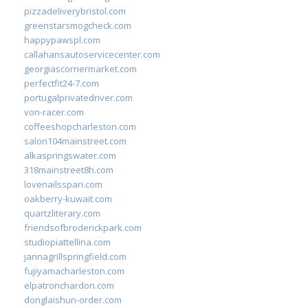
pizzadeliverybristol.com
greenstarsmogcheck.com
happypawspl.com
callahansautoservicecenter.com
georgiascornermarket.com
perfectfit24-7.com
portugalprivatedriver.com
von-racer.com
coffeeshopcharleston.com
salon104mainstreet.com
alkaspringswater.com
318mainstreet8h.com
lovenailsspari.com
oakberry-kuwait.com
quartzliterary.com
friendsofbroderickpark.com
studiopiattellina.com
jannagrillspringfield.com
fujiyamacharleston.com
elpatronchardon.com
donglaishun-order.com