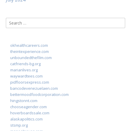
Search
for:
okhealthcareers.com
theintexperience.com
unboundedthefilm.com
catfriends-bg.org
marianlives.org
waywardtees.com
pidfloorsexpress.com
bancodevenezuelaen.com
bettermoodfoodcorporation.com
hingstonnt.com
chooseagender.com
hoverboardssale.com
alaskapolitics.com
stsmp.org