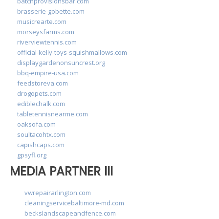
batchprovisionsbar.com
brasserie-gobette.com
musicrearte.com
morseysfarms.com
riverviewtennis.com
official-kelly-toys-squishmallows.com
displaygardenonsuncrest.org
bbq-empire-usa.com
feedstoreva.com
drogopets.com
ediblechalk.com
tabletennisnearme.com
oaksofa.com
soultacohtx.com
capishcaps.com
gpsyfl.org
MEDIA PARTNER III
vwrepairarlington.com
cleaningservicebaltimore-md.com
beckslandscapeandfence.com