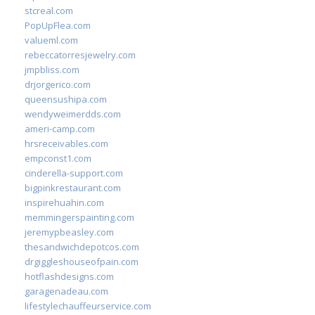
stcreal.com
PopUpFlea.com
valueml.com
rebeccatorresjewelry.com
jmpbliss.com
drjorgerico.com
queensushipa.com
wendyweimerdds.com
ameri-camp.com
hrsreceivables.com
empconst1.com
cinderella-support.com
bigpinkrestaurant.com
inspirehuahin.com
memmingerspainting.com
jeremypbeasley.com
thesandwichdepotcos.com
drgiggleshouseofpain.com
hotflashdesigns.com
garagenadeau.com
lifestylechauffeurservice.com