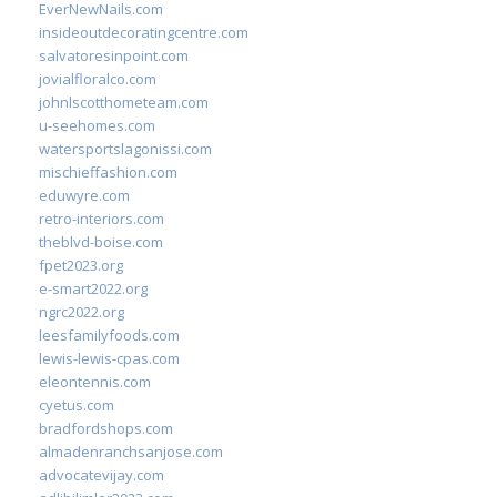
EverNewNails.com
insideoutdecoratingcentre.com
salvatoresinpoint.com
jovialfloralco.com
johnlscotthometeam.com
u-seehomes.com
watersportslagonissi.com
mischieffashion.com
eduwyre.com
retro-interiors.com
theblvd-boise.com
fpet2023.org
e-smart2022.org
ngrc2022.org
leesfamilyfoods.com
lewis-lewis-cpas.com
eleontennis.com
cyetus.com
bradfordshops.com
almadenranchsanjose.com
advocatevijay.com