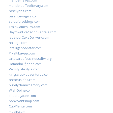
manoelneves.com
mandelaeffectlibrary.com
roselynns.com
balanceyoganj.com
salesforceblogs.com
TrainGames365.com
BaytownEvaCationRentals.com
JabalpurCakeDelivery.com
halobjd.com
intelligenceqatar.com
PikaPikaApp.com
takecareofbusinessdfw.org
HamadaOfJapan.com
VersifyLifestyle.com
kingscreekadventures.com
antaeuslabs.com
purelycleanchemdry.com
WishOping.com
shoplegacee.com
bonvivantshop.com
CupPlante.com
mpzin.com