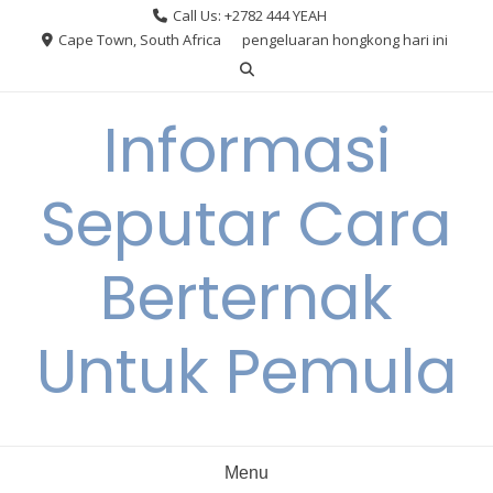
Skip
Call Us: +2782 444 YEAH
to
Cape Town, South Africa
pengeluaran hongkong hari ini
content
Informasi
Seputar Cara
Berternak
Untuk Pemula
Menu