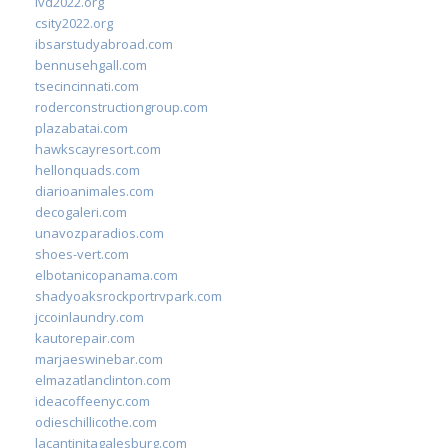
ivd2022.org
csity2022.org
ibsarstudyabroad.com
bennusehgall.com
tsecincinnati.com
roderconstructiongroup.com
plazabatai.com
hawkscayresort.com
hellonquads.com
diarioanimales.com
decogaleri.com
unavozparadios.com
shoes-vert.com
elbotanicopanama.com
shadyoaksrockportrvpark.com
jccoinlaundry.com
kautorepair.com
marjaeswinebar.com
elmazatlanclinton.com
ideacoffeenyc.com
odieschillicothe.com
lacantinitagalesburg.com