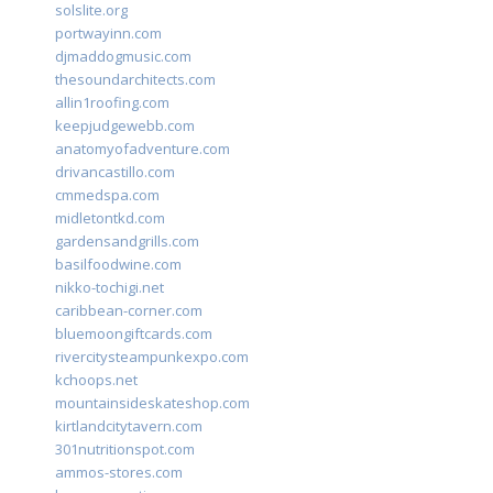
solslite.org
portwayinn.com
djmaddogmusic.com
thesoundarchitects.com
allin1roofing.com
keepjudgewebb.com
anatomyofadventure.com
drivancastillo.com
cmmedspa.com
midletontkd.com
gardensandgrills.com
basilfoodwine.com
nikko-tochigi.net
caribbean-corner.com
bluemoongiftcards.com
rivercitysteampunkexpo.com
kchoops.net
mountainsideskateshop.com
kirtlandcitytavern.com
301nutritionspot.com
ammos-stores.com