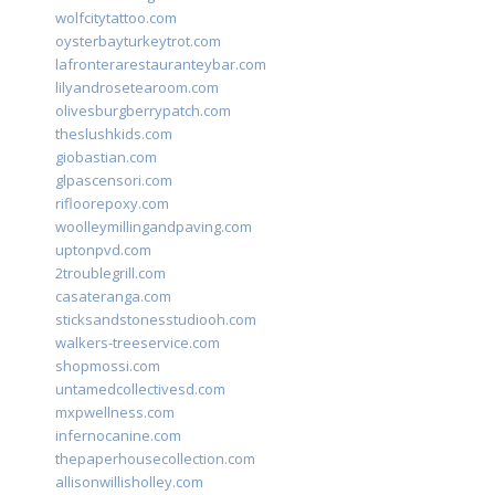
wolfcitytattoo.com
oysterbayturkeytrot.com
lafronterarestauranteybar.com
lilyandrosetearoom.com
olivesburgberrypatch.com
theslushkids.com
giobastian.com
glpascensori.com
rifloorepoxy.com
woolleymillingandpaving.com
uptonpvd.com
2troublegrill.com
casateranga.com
sticksandstonesstudiooh.com
walkers-treeservice.com
shopmossi.com
untamedcollectivesd.com
mxpwellness.com
infernocanine.com
thepaperhousecollection.com
allisonwillisholley.com