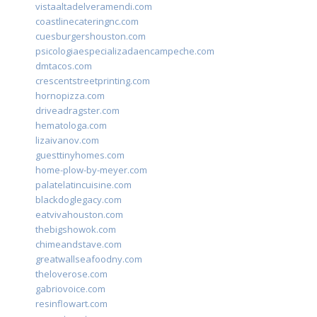
vistaaltadelveramendi.com
coastlinecateringnc.com
cuesburgershouston.com
psicologiaespecializadaencampeche.com
dmtacos.com
crescentstreetprinting.com
hornopizza.com
driveadragster.com
hematologa.com
lizaivanov.com
guesttinyhomes.com
home-plow-by-meyer.com
palatelatincuisine.com
blackdoglegacy.com
eatvivahouston.com
thebigshowok.com
chimeandstave.com
greatwallseafoodny.com
theloverose.com
gabriovoice.com
resinflowart.com