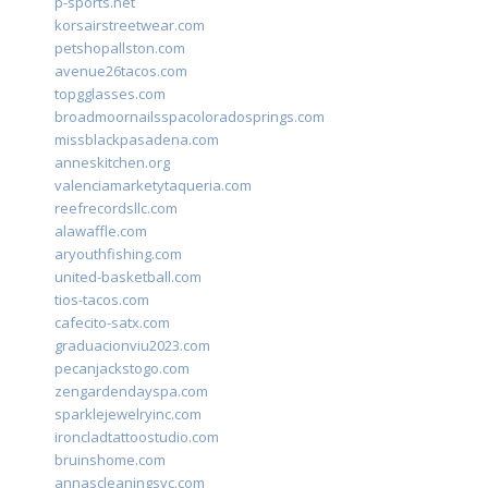
p-sports.net
korsairstreetwear.com
petshopallston.com
avenue26tacos.com
topgglasses.com
broadmoornailsspacoloradosprings.com
missblackpasadena.com
anneskitchen.org
valenciamarketytaqueria.com
reefrecordsllc.com
alawaffle.com
aryouthfishing.com
united-basketball.com
tios-tacos.com
cafecito-satx.com
graduacionviu2023.com
pecanjackstogo.com
zengardendayspa.com
sparklejewelryinc.com
ironcladtattoostudio.com
bruinshome.com
annascleaningsvc.com