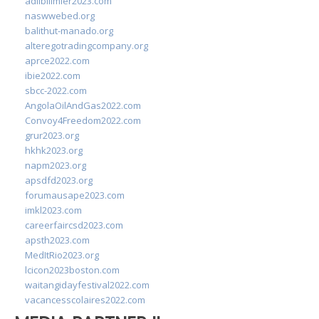
adlibilimler2023.com
naswwebed.org
balithut-manado.org
alteregotradingcompany.org
aprce2022.com
ibie2022.com
sbcc-2022.com
AngolaOilAndGas2022.com
Convoy4Freedom2022.com
grur2023.org
hkhk2023.org
napm2023.org
apsdfd2023.org
forumausape2023.com
imkl2023.com
careerfaircsd2023.com
apsth2023.com
MedItRio2023.org
lcicon2023boston.com
waitangidayfestival2022.com
vacancesscolaires2022.com