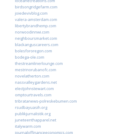
loceanecreations.com
birdsongridgefarm.com
joiedevivblog.com
valera-amsterdam.com
libertybrandhemp.com
norwoodinnwi.com
neighboursmarket.com
blackanguscareers.com
bolesfororegon.com
bodega-ole.com
thestreamlinerlounge.com
mestrinorubanofc.com
novelatherton.com
nassvalleygardens.net
electjohnstewart.com
omptourtravels.com
tribratanews-polreskebumen.com
rsudbayuasih.org
publikjurnalistik.org
juneteenthapparel.net
italywarm.com
journaloffinanceeconomics.com