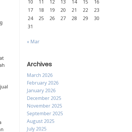
10
11
12
13
14
15
16
17
18
19
20
21
22
23
24
25
26
27
28
29
30
ng
31
« Mar
at
Archives
ah
March 2026
February 2026
jual
January 2026
December 2025
November 2025
September 2025
August 2025
a
July 2025
an