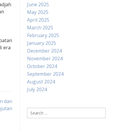
adjah
June 2025
an
May 2025
April 2025
March 2025
February 2025
patan
January 2025
i era
December 2024
November 2024
October 2024
September 2024
August 2024
July 2024
n dan
jutan
Search
for: