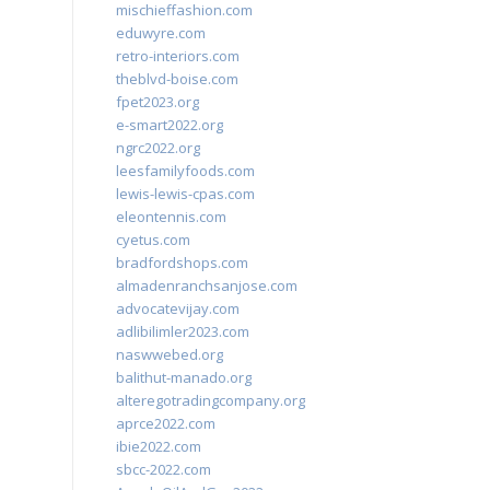
mischieffashion.com
eduwyre.com
retro-interiors.com
theblvd-boise.com
fpet2023.org
e-smart2022.org
ngrc2022.org
leesfamilyfoods.com
lewis-lewis-cpas.com
eleontennis.com
cyetus.com
bradfordshops.com
almadenranchsanjose.com
advocatevijay.com
adlibilimler2023.com
naswwebed.org
balithut-manado.org
alteregotradingcompany.org
aprce2022.com
ibie2022.com
sbcc-2022.com