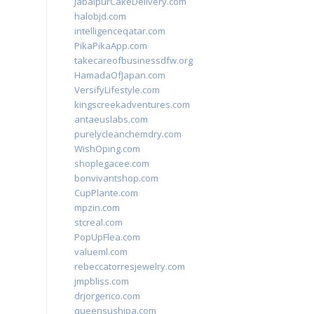
JabalpurCakeDelivery.com
halobjd.com
intelligenceqatar.com
PikaPikaApp.com
takecareofbusinessdfw.org
HamadaOfJapan.com
VersifyLifestyle.com
kingscreekadventures.com
antaeuslabs.com
purelycleanchemdry.com
WishOping.com
shoplegacee.com
bonvivantshop.com
CupPlante.com
mpzin.com
stcreal.com
PopUpFlea.com
valueml.com
rebeccatorresjewelry.com
jmpbliss.com
drjorgerico.com
queensushipa.com