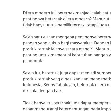
Di era modern ini, beternak menjadi salah sat
pentingnya beternak di era modern? Menurut 
tidak hanya untuk pemilik ternak, tetapi juga u
Salah satu alasan mengapa pentingnya betern
pangan yang cukup bagi masyarakat. Dengan be
produk ternak lainnya secara mandiri. Menuru
penting untuk memenuhi kebutuhan pangan y
penduduk.
Selain itu, beternak juga dapat menjadi sumbe
produk ternak yang dihasilkan dan mendapat
Indonesia, Benny Tabaluyan, beternak di era m
dikelola dengan baik.
Tidak hanya itu, beternak juga dapat memperk
dapat mengurangi ketergantungan pada impor p