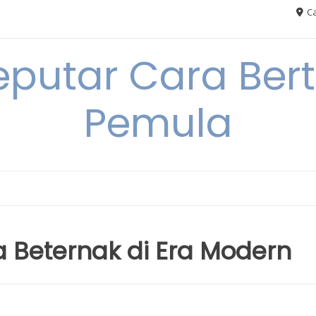
Ca
eputar Cara Ber
Pemula
 Beternak di Era Modern