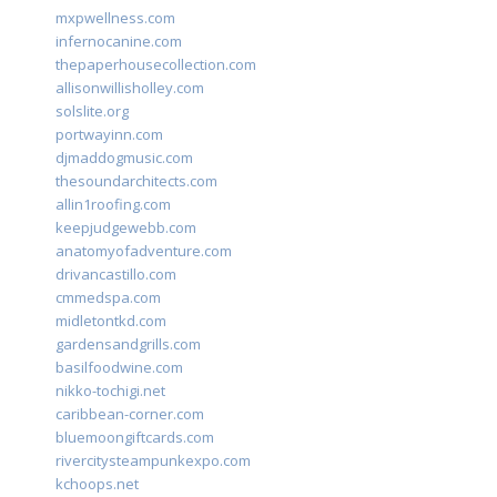
mxpwellness.com
infernocanine.com
thepaperhousecollection.com
allisonwillisholley.com
solslite.org
portwayinn.com
djmaddogmusic.com
thesoundarchitects.com
allin1roofing.com
keepjudgewebb.com
anatomyofadventure.com
drivancastillo.com
cmmedspa.com
midletontkd.com
gardensandgrills.com
basilfoodwine.com
nikko-tochigi.net
caribbean-corner.com
bluemoongiftcards.com
rivercitysteampunkexpo.com
kchoops.net