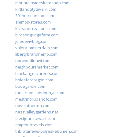
mountainsideskateshop.com
kirtlandcitytavern.com
301nutritionspot.com
ammos-stores.com
loceanecreations.com
birdsongridgefarm.com
joiedevivblog.com
valera-amsterdam.com
libertybrandhemp.com
norwoodinnwi.com
neighboursmarket.com
blackanguscareers.com
bolesfororegon.com
bodega-ole.com
thestreamlinerlounge.com
mestrinorubanofc.com
novelatherton.com
nassvalleygardens.net
electjohnstewart.com
omptourtravels.com
tribratanews-polreskebumen.com