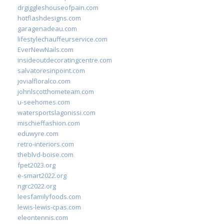
drgiggleshouseofpain.com
hotflashdesigns.com
garagenadeau.com
lifestylechauffeurservice.com
EverNewNails.com
insideoutdecoratingcentre.com
salvatoresinpoint.com
jovialfloralco.com
johnlscotthometeam.com
u-seehomes.com
watersportslagonissi.com
mischieffashion.com
eduwyre.com
retro-interiors.com
theblvd-boise.com
fpet2023.org
e-smart2022.org
ngrc2022.org
leesfamilyfoods.com
lewis-lewis-cpas.com
eleontennis.com