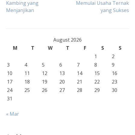
Kambing yang
Memulai Usaha Ternak
Menjanjikan
yang Sukses
navigation
August 2026
M
T
W
T
F
S
S
1
2
3
4
5
6
7
8
9
10
11
12
13
14
15
16
17
18
19
20
21
22
23
24
25
26
27
28
29
30
31
« Mar