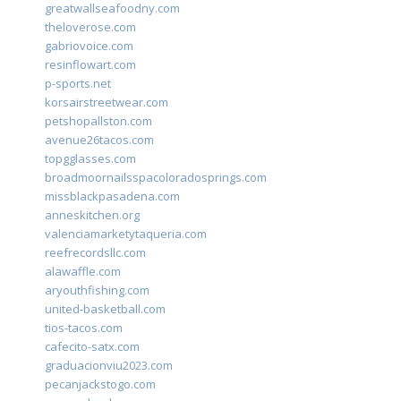
greatwallseafoodny.com
theloverose.com
gabriovoice.com
resinflowart.com
p-sports.net
korsairstreetwear.com
petshopallston.com
avenue26tacos.com
topgglasses.com
broadmoornailsspacoloradosprings.com
missblackpasadena.com
anneskitchen.org
valenciamarketytaqueria.com
reefrecordsllc.com
alawaffle.com
aryouthfishing.com
united-basketball.com
tios-tacos.com
cafecito-satx.com
graduacionviu2023.com
pecanjackstogo.com