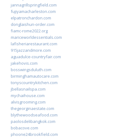
jannagrillspringfield.com
fujiyamacharleston.com
elpatronchardon.com
donglaishun-order.com
fiamc-rome2022.org
mariceworldessentials.com
lafisheriarestaurant.com
915jazzandmore.com
aguadulce-countryfair.com
jakehovis.com
bosswingsduluth.com
birminghamautocare.com
tonyscountrykitchen.com
jbellasnailspa.com
mychaihouse.com
alvisgrooming.com
thegeorginaestate.com
blythewoodseafood.com
paolosdelibangkok.com
bobacove.com
phoone24brookfield.com