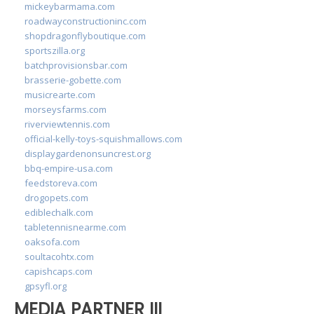
mickeybarmama.com
roadwayconstructioninc.com
shopdragonflyboutique.com
sportszilla.org
batchprovisionsbar.com
brasserie-gobette.com
musicrearte.com
morseysfarms.com
riverviewtennis.com
official-kelly-toys-squishmallows.com
displaygardenonsuncrest.org
bbq-empire-usa.com
feedstoreva.com
drogopets.com
ediblechalk.com
tabletennisnearme.com
oaksofa.com
soultacohtx.com
capishcaps.com
gpsyfl.org
MEDIA PARTNER III