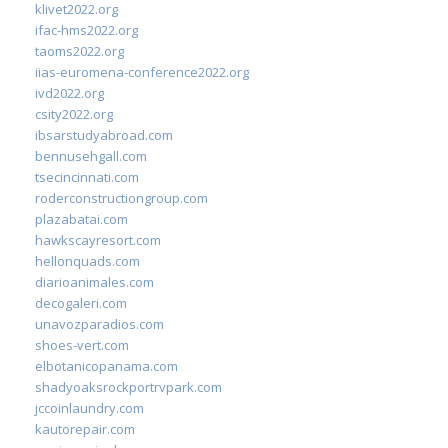
klivet2022.org
ifac-hms2022.org
taoms2022.org
iias-euromena-conference2022.org
ivd2022.org
csity2022.org
ibsarstudyabroad.com
bennusehgall.com
tsecincinnati.com
roderconstructiongroup.com
plazabatai.com
hawkscayresort.com
hellonquads.com
diarioanimales.com
decogaleri.com
unavozparadios.com
shoes-vert.com
elbotanicopanama.com
shadyoaksrockportrvpark.com
jccoinlaundry.com
kautorepair.com