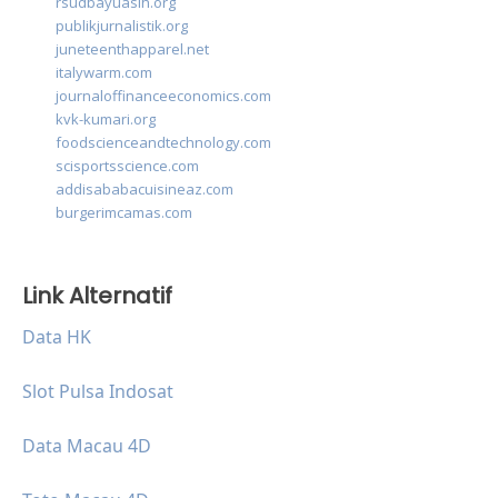
rsudbayuasih.org
publikjurnalistik.org
juneteenthapparel.net
italywarm.com
journaloffinanceeconomics.com
kvk-kumari.org
foodscienceandtechnology.com
scisportsscience.com
addisababacuisineaz.com
burgerimcamas.com
Link Alternatif
Data HK
Slot Pulsa Indosat
Data Macau 4D