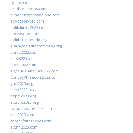
cyetus.com
bradfordshops.com
almadenranchsanjose.com
advocatevijay.com
adlibilimler2023.com
naswwebed.org
balithut-manado.org
alteregotradingcompany.org
aprce2022.com
ibie2022.com
sbcc-2022.com
AngolaOilAndGas2022.com
Convoy4Freedom2022.com
grur2023.org
hkhk2023.org
napm2023.org
apsdfd2023.org
forumausape2023.com
imkl2023.com
careerfaircsd2023.com
apsth2023.com