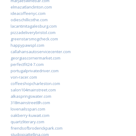
marjaeswinebar.com
elmazatlanclinton.com
ideacoffeenyc.com
odieschillicothe.com
lacantinitagalesburg.com
pizzadeliverybristol.com
greenstarsmogcheck.com
happypawspl.com
callahansautoservicecenter.com
georgiascornermarket.com
perfectfit24-7.com
portugalprivatedriver.com
von-racer.com
coffeeshopcharleston.com
salon104mainstreet.com
alkaspringswater.com
318mainstreet8h.com
lovenailsspari.com
oakberry-kuwait.com
quartzliterary.com
friendsofbroderickpark.com
studiopiattellina.com