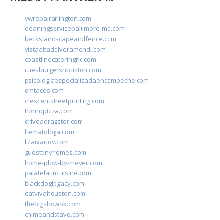
vwrepairarlington.com
cleaningservicebaltimore-md.com
beckslandscapeandfence.com
vistaaltadelveramendi.com
coastlinecateringnc.com
cuesburgershouston.com
psicologiaespecializadaencampeche.com
dmtacos.com
crescentstreetprinting.com
hornopizza.com
driveadragster.com
hematologa.com
lizaivanov.com
guesttinyhomes.com
home-plow-by-meyer.com
palatelatincuisine.com
blackdoglegacy.com
eatvivahouston.com
thebigshowok.com
chimeandstave.com