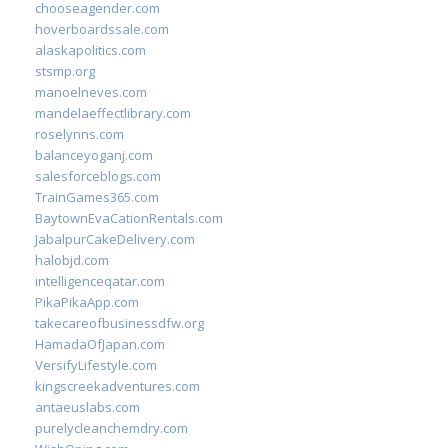
chooseagender.com
hoverboardssale.com
alaskapolitics.com
stsmp.org
manoelneves.com
mandelaeffectlibrary.com
roselynns.com
balanceyoganj.com
salesforceblogs.com
TrainGames365.com
BaytownEvaCationRentals.com
JabalpurCakeDelivery.com
halobjd.com
intelligenceqatar.com
PikaPikaApp.com
takecareofbusinessdfw.org
HamadaOfJapan.com
VersifyLifestyle.com
kingscreekadventures.com
antaeuslabs.com
purelycleanchemdry.com