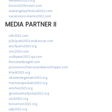
MedItRio2023.org
lcicon2023boston.com
waitangidayfestival2022.com
vacancesscolaires2022.com
MEDIA PARTNER II
isth2022.com
p2b2pabi2023-makassar.com
wocfparis2023.org
sinc2023.com
scdlqatar2022-qa.com
thecolumbiagrill.com
provisionscheeseandwineshoppe.com
khedi2023.org
akademikgeriatri2023.org
marmarapediatri2023.org
emchie2023.org
girisimselradyoloji2022.org
utcd2022.org
biosensor2022.org
ialp2022.org