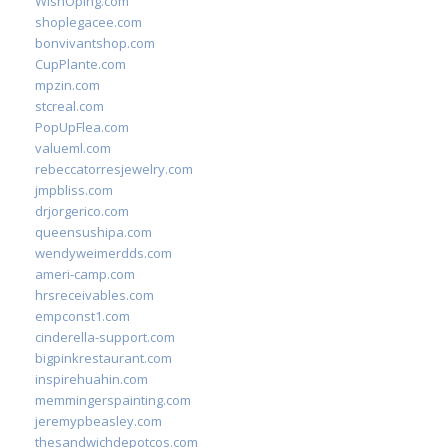
WishOping.com
shoplegacee.com
bonvivantshop.com
CupPlante.com
mpzin.com
stcreal.com
PopUpFlea.com
valueml.com
rebeccatorresjewelry.com
jmpbliss.com
drjorgerico.com
queensushipa.com
wendyweimerdds.com
ameri-camp.com
hrsreceivables.com
empconst1.com
cinderella-support.com
bigpinkrestaurant.com
inspirehuahin.com
memmingerspainting.com
jeremypbeasley.com
thesandwichdepotcos.com