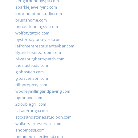
zengardendayspa.com
sparklejewelryinc.com
ironcladtattoostudio.com
bruinshome.com
annascleaningsvc.com
wolfcitytattoo.com
oysterbayturkeytrot.com
lafronterarestauranteybar.com
lilyandrosetearoom.com
olivesburgberrypatch.com
theslushkids.com
giobastian.com
glpascensori.com
rifloorepoxy.com
woolleymillingandpaving.com
uptonpvd.com
2troublegrill.com
casateranga.com
sticksandstonesstudiooh.com
walkers-treeservice.com
shopmossi.com
untamedcollectivesd.com