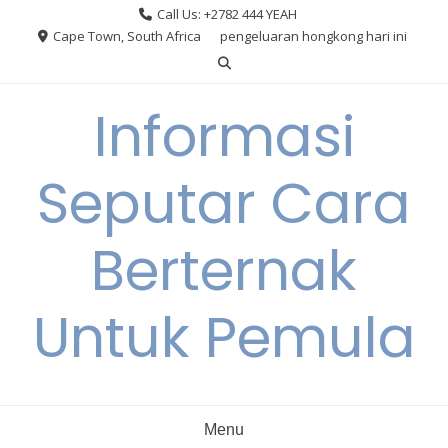
Skip
Call Us: +2782 444 YEAH
to
Cape Town, South Africa
pengeluaran hongkong hari ini
content
Informasi
Seputar Cara
Berternak
Untuk Pemula
Menu