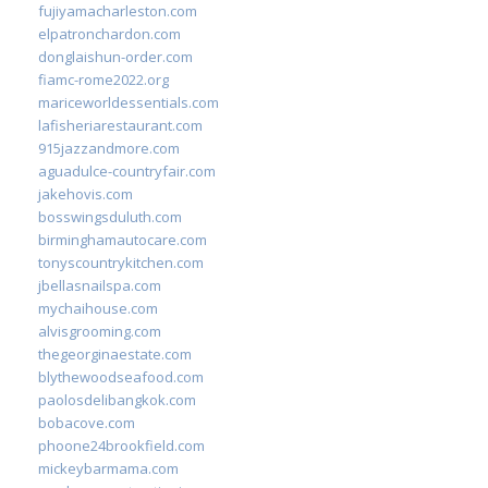
fujiyamacharleston.com
elpatronchardon.com
donglaishun-order.com
fiamc-rome2022.org
mariceworldessentials.com
lafisheriarestaurant.com
915jazzandmore.com
aguadulce-countryfair.com
jakehovis.com
bosswingsduluth.com
birminghamautocare.com
tonyscountrykitchen.com
jbellasnailspa.com
mychaihouse.com
alvisgrooming.com
thegeorginaestate.com
blythewoodseafood.com
paolosdelibangkok.com
bobacove.com
phoone24brookfield.com
mickeybarmama.com