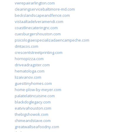
vwrepairarlington.com
cleaningservicebaltimore-md.com
beckslandscapeandfence.com
vistaaltadelveramendi.com
coastlinecateringnc.com
cuesburgershouston.com
psicologiaespecializadaencampeche.com
dmtacos.com
crescentstreetprinting.com
hornopizza.com
driveadragster.com
hematologa.com
lizaivanov.com
guesttinyhomes.com
home-plow-by-meyer.com
palatelatincuisine.com
blackdoglegacy.com
eatvivahouston.com
thebigshowok.com
chimeandstave.com
greatwallseafoodny.com