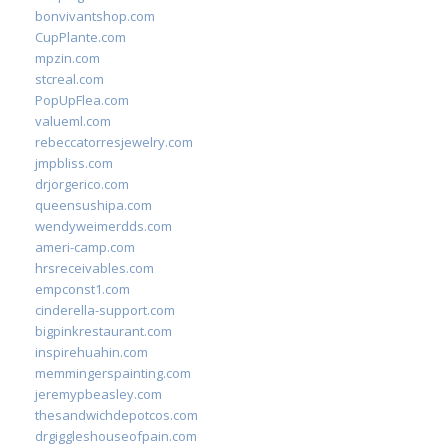
bonvivantshop.com
CupPlante.com
mpzin.com
stcreal.com
PopUpFlea.com
valueml.com
rebeccatorresjewelry.com
jmpbliss.com
drjorgerico.com
queensushipa.com
wendyweimerdds.com
ameri-camp.com
hrsreceivables.com
empconst1.com
cinderella-support.com
bigpinkrestaurant.com
inspirehuahin.com
memmingerspainting.com
jeremypbeasley.com
thesandwichdepotcos.com
drgiggleshouseofpain.com