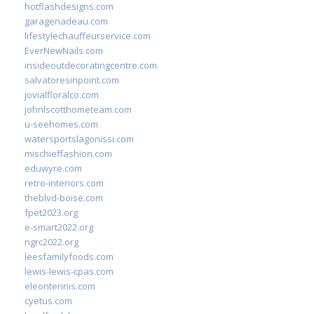
hotflashdesigns.com
garagenadeau.com
lifestylechauffeurservice.com
EverNewNails.com
insideoutdecoratingcentre.com
salvatoresinpoint.com
jovialfloralco.com
johnlscotthometeam.com
u-seehomes.com
watersportslagonissi.com
mischieffashion.com
eduwyre.com
retro-interiors.com
theblvd-boise.com
fpet2023.org
e-smart2022.org
ngrc2022.org
leesfamilyfoods.com
lewis-lewis-cpas.com
eleontennis.com
cyetus.com