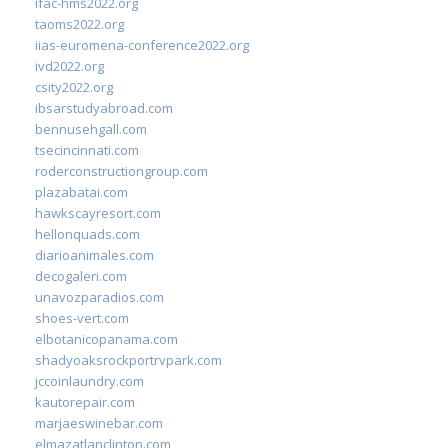
ifac-hms2022.org
taoms2022.org
iias-euromena-conference2022.org
ivd2022.org
csity2022.org
ibsarstudyabroad.com
bennusehgall.com
tsecincinnati.com
roderconstructiongroup.com
plazabatai.com
hawkscayresort.com
hellonquads.com
diarioanimales.com
decogaleri.com
unavozparadios.com
shoes-vert.com
elbotanicopanama.com
shadyoaksrockportrvpark.com
jccoinlaundry.com
kautorepair.com
marjaeswinebar.com
elmazatlanclinton.com