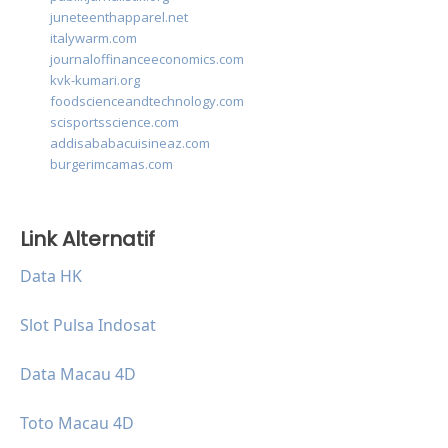
juneteenthapparel.net
italywarm.com
journaloffinanceeconomics.com
kvk-kumari.org
foodscienceandtechnology.com
scisportsscience.com
addisababacuisineaz.com
burgerimcamas.com
Link Alternatif
Data HK
Slot Pulsa Indosat
Data Macau 4D
Toto Macau 4D