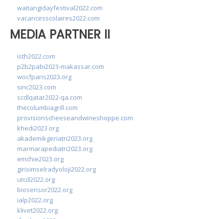
waitangidayfestival2022.com
vacancesscolaires2022.com
MEDIA PARTNER II
isth2022.com
p2b2pabi2023-makassar.com
wocfparis2023.org
sinc2023.com
scdlqatar2022-qa.com
thecolumbiagrill.com
provisionscheeseandwineshoppe.com
khedi2023.org
akademikgeriatri2023.org
marmarapediatri2023.org
emchie2023.org
girisimselradyoloji2022.org
utcd2022.org
biosensor2022.org
ialp2022.org
klivet2022.org