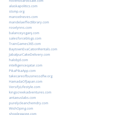
hoverboardssale.com
alaskapolitics.com
stsmp.org
manoelneves.com
mandelaeffectlibrary.com
roselynns.com
balanceyoganj.com
salesforceblogs.com
TrainGames365.com
BaytownEvaCationRentals.com
JabalpurCakeDelivery.com
halobjd.com
intelligenceqatar.com
PikaPikaApp.com
takecareofbusinessdfw.org
HamadaOfJapan.com
VersifyLifestyle.com
kingscreekadventures.com
antaeuslabs.com
purelycleanchemdry.com
WishOping.com
shoplegacee.com