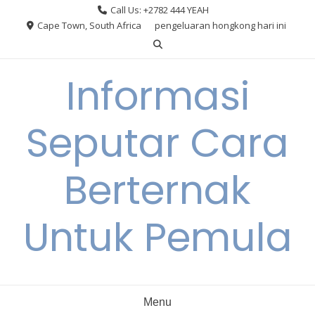
Skip
Call Us: +2782 444 YEAH
to
Cape Town, South Africa
pengeluaran hongkong hari ini
content
Informasi
Seputar Cara
Berternak
Untuk Pemula
Menu