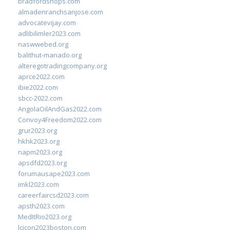
bradfordshops.com
almadenranchsanjose.com
advocatevijay.com
adlibilimler2023.com
naswwebed.org
balithut-manado.org
alteregotradingcompany.org
aprce2022.com
ibie2022.com
sbcc-2022.com
AngolaOilAndGas2022.com
Convoy4Freedom2022.com
grur2023.org
hkhk2023.org
napm2023.org
apsdfd2023.org
forumausape2023.com
imkl2023.com
careerfaircsd2023.com
apsth2023.com
MedItRio2023.org
lcicon2023boston.com