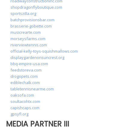
roadwayconstructioninc.com
shopdragonflyboutique.com
sportszilla.org
batchprovisionsbar.com
brasserie-gobette.com
musicrearte.com
morseysfarms.com
riverviewtennis.com
official-kelly-toys-squishmallows.com
displaygardenonsuncrest.org
bbq-empire-usa.com
feedstoreva.com
drogopets.com
ediblechalk.com
tabletennisnearme.com
oaksofa.com
soultacohtx.com
capishcaps.com
gpsyfl.org
MEDIA PARTNER III