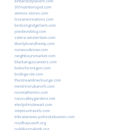
kirtlandcitytavern.com
301nutritionspot.com
ammos-stores.com
loceanecreations.com
birdsongridgefarm.com
joiedevivblog.com
valera-amsterdam.com
libertybrandhemp.com
norwoodinnwi.com
neighboursmarket.com
blackanguscareers.com
bolesfororegon.com
bodega-ole.com
thestreamlinerlounge.com
mestrinorubanofc.com
novelatherton.com
nassvalleygardens.net
electjohnstewart.com
omptourtravels.com
tribratanews-polreskebumen.com
rsudbayuasih.org
publikjurnalistik.org