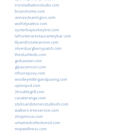
ironcladtattoostudio.com
bruinshome.com
annascleaningsvc.com
wolfcitytattoo.com
oysterbayturkeytrot.com
lafronterarestauranteybar.com
lilyandrosetearoom.com
olivesburgberrypatch.com
theslushkids.com
giobastian.com
glpascensori.com
rifloorepoxy.com
woolleymillingandpaving.com
uptonpvd.com
2troublegrill.com
casateranga.com
sticksandstonesstudiooh.com
walkers-treeservice.com
shopmossi.com
untamedcollectivesd.com
mxpwellness.com