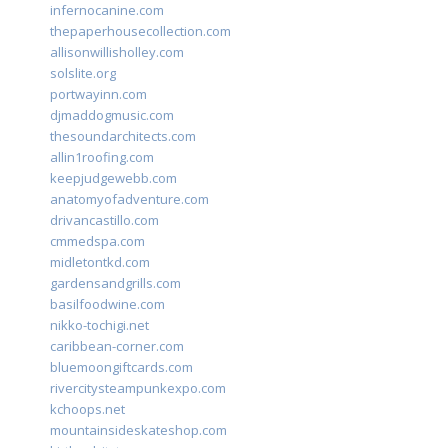
infernocanine.com
thepaperhousecollection.com
allisonwillisholley.com
solslite.org
portwayinn.com
djmaddogmusic.com
thesoundarchitects.com
allin1roofing.com
keepjudgewebb.com
anatomyofadventure.com
drivancastillo.com
cmmedspa.com
midletontkd.com
gardensandgrills.com
basilfoodwine.com
nikko-tochigi.net
caribbean-corner.com
bluemoongiftcards.com
rivercitysteampunkexpo.com
kchoops.net
mountainsideskateshop.com