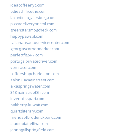
ideacoffeenyc.com
odieschillicothe.com
lacantinitagalesburg.com
pizzadeliverybristol.com
greenstarsmogcheck.com
happypawspl.com
callahansautoservicecenter.com
georgiascornermarket.com
perfectfit24-7.com
portugalprivatedriver.com
von-racer.com
coffeeshopcharleston.com
salon104mainstreet.com
alkaspringswater.com
318mainstreet8h.com
lovenailsspari.com
oakberry-kuwait.com
quartzliterary.com
friendsofbroderickpark.com
studiopiattellina.com
jannagrillspringfield.com