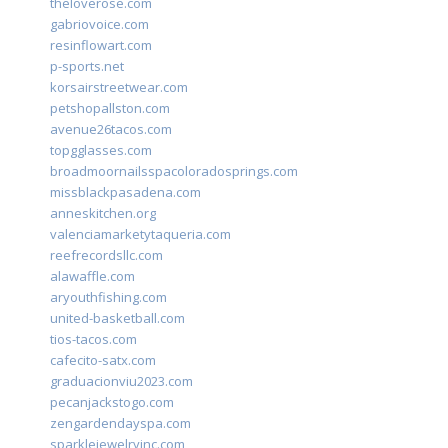
theloverose.com
gabriovoice.com
resinflowart.com
p-sports.net
korsairstreetwear.com
petshopallston.com
avenue26tacos.com
topgglasses.com
broadmoornailsspacoloradosprings.com
missblackpasadena.com
anneskitchen.org
valenciamarketytaqueria.com
reefrecordsllc.com
alawaffle.com
aryouthfishing.com
united-basketball.com
tios-tacos.com
cafecito-satx.com
graduacionviu2023.com
pecanjackstogo.com
zengardendayspa.com
sparklejewelryinc.com