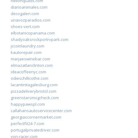
hellonquads.com
diarioanimales.com
decogaleri.com
unavozparadios.com
shoes-vert.com
elbotanicopanama.com
shadyoaksrockportrvpark.com
jccoinlaundry.com
kautorepair.com
marjaeswinebar.com
elmazatlanclinton.com
ideacoffeenyc.com
odieschillicothe.com
lacantinitagalesburg.com
pizzadeliverybristol.com
greenstarsmogcheck.com
happypawspl.com
callahansautoservicecenter.com
georgiascornermarket.com
perfectfit24-7.com
portugalprivatedriver.com
von-racer.com