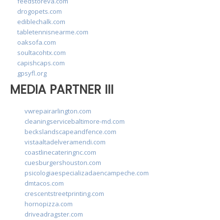
feedstoreva.com
drogopets.com
ediblechalk.com
tabletennisnearme.com
oaksofa.com
soultacohtx.com
capishcaps.com
gpsyfl.org
MEDIA PARTNER III
vwrepairarlington.com
cleaningservicebaltimore-md.com
beckslandscapeandfence.com
vistaaltadelveramendi.com
coastlinecateringnc.com
cuesburgershouston.com
psicologiaespecializadaencampeche.com
dmtacos.com
crescentstreetprinting.com
hornopizza.com
driveadragster.com