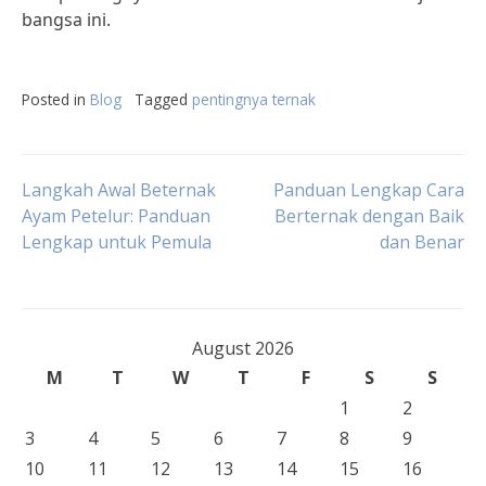
bangsa ini.
Posted in
Blog
Tagged
pentingnya ternak
Post
Langkah Awal Beternak
Panduan Lengkap Cara
Ayam Petelur: Panduan
Berternak dengan Baik
Lengkap untuk Pemula
dan Benar
navigation
August 2026
M
T
W
T
F
S
S
1
2
3
4
5
6
7
8
9
10
11
12
13
14
15
16