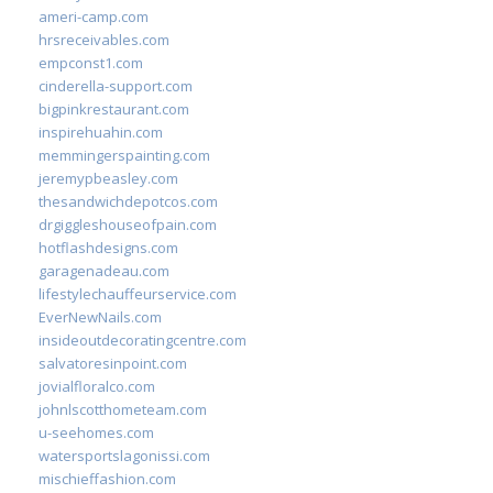
ameri-camp.com
hrsreceivables.com
empconst1.com
cinderella-support.com
bigpinkrestaurant.com
inspirehuahin.com
memmingerspainting.com
jeremypbeasley.com
thesandwichdepotcos.com
drgiggleshouseofpain.com
hotflashdesigns.com
garagenadeau.com
lifestylechauffeurservice.com
EverNewNails.com
insideoutdecoratingcentre.com
salvatoresinpoint.com
jovialfloralco.com
johnlscotthometeam.com
u-seehomes.com
watersportslagonissi.com
mischieffashion.com