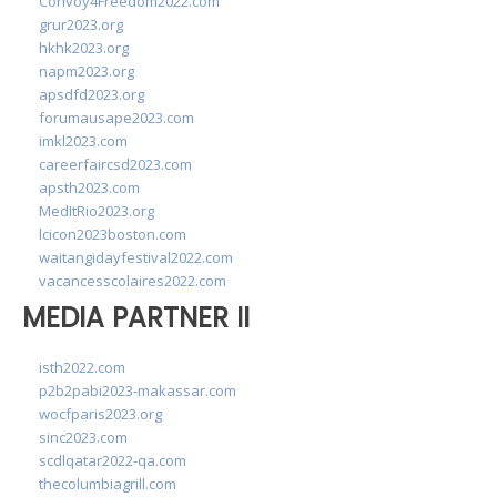
Convoy4Freedom2022.com
grur2023.org
hkhk2023.org
napm2023.org
apsdfd2023.org
forumausape2023.com
imkl2023.com
careerfaircsd2023.com
apsth2023.com
MedItRio2023.org
lcicon2023boston.com
waitangidayfestival2022.com
vacancesscolaires2022.com
MEDIA PARTNER II
isth2022.com
p2b2pabi2023-makassar.com
wocfparis2023.org
sinc2023.com
scdlqatar2022-qa.com
thecolumbiagrill.com