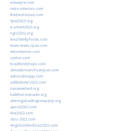
eduwyre.com
retro-interiors.com
theblvd-boise.com
fpet2023.org
e-smart2022.org
ngrc2022.org
leesfamilyfoods.com
lewis-lewis-cpas.com
eleontennis.com
cyetus.com
bradfordshops.com
almadenranchsanjose.com
advocatevijay.com
adlibilimler2023.com
naswwebed.org
balithut-manado.org
alteregotradingcompany.org
aprce2022.com
ibie2022.com
sbcc-2022.com
AngolaOilAndGas2022.com