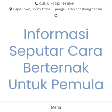
Skip
Call Us: +2782 444 YEAH
to
Cape Town, South Africa
pengeluaran hongkong hari ini
content
Informasi
Seputar Cara
Berternak
Untuk Pemula
Menu