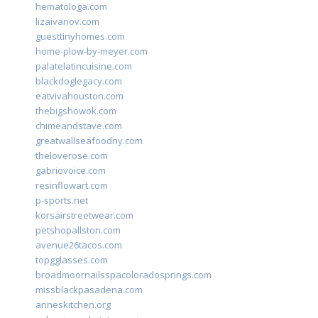
hematologa.com
lizaivanov.com
guesttinyhomes.com
home-plow-by-meyer.com
palatelatincuisine.com
blackdoglegacy.com
eatvivahouston.com
thebigshowok.com
chimeandstave.com
greatwallseafoodny.com
theloverose.com
gabriovoice.com
resinflowart.com
p-sports.net
korsairstreetwear.com
petshopallston.com
avenue26tacos.com
topgglasses.com
broadmoornailsspacoloradosprings.com
missblackpasadena.com
anneskitchen.org