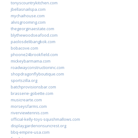
tonyscountrykitchen.com
jbellasnailspa.com
mychaihouse.com
alvisgrooming.com
thegeorginaestate.com
blythewoodseafood.com
paolosdelibangkok.com
bobacove.com
phoone24brookfield.com
mickeybarmama.com
roadwayconstructioninc.com
shopdragonflyboutique.com
sportszilla.org
batchprovisionsbar.com
brasserie-gobette.com
musicrearte.com
morseysfarms.com
riverviewtennis.com
official-kelly-toys-squishmallows.com
displaygardenonsuncrest.org
bbq-empire-usa.com