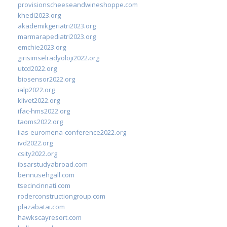
provisionscheeseandwineshoppe.com
khedi2023.org
akademikgeriatri2023.org
marmarapediatri2023.org
emchie2023.org
girisimselradyoloji2022.org
utcd2022.org
biosensor2022.org
ialp2022.org
klivet2022.org
ifac-hms2022.org
taoms2022.org
iias-euromena-conference2022.org
ivd2022.org
csity2022.org
ibsarstudyabroad.com
bennusehgall.com
tsecincinnati.com
roderconstructiongroup.com
plazabatai.com
hawkscayresort.com