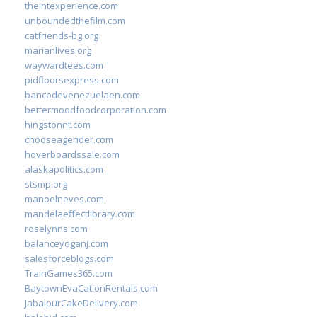
theintexperience.com
unboundedthefilm.com
catfriends-bg.org
marianlives.org
waywardtees.com
pidfloorsexpress.com
bancodevenezuelaen.com
bettermoodfoodcorporation.com
hingstonnt.com
chooseagender.com
hoverboardssale.com
alaskapolitics.com
stsmp.org
manoelneves.com
mandelaeffectlibrary.com
roselynns.com
balanceyoganj.com
salesforceblogs.com
TrainGames365.com
BaytownEvaCationRentals.com
JabalpurCakeDelivery.com