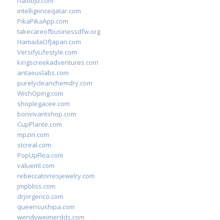
halobjd.com
intelligenceqatar.com
PikaPikaApp.com
takecareofbusinessdfw.org
HamadaOfJapan.com
VersifyLifestyle.com
kingscreekadventures.com
antaeuslabs.com
purelycleanchemdry.com
WishOping.com
shoplegacee.com
bonvivantshop.com
CupPlante.com
mpzin.com
stcreal.com
PopUpFlea.com
valueml.com
rebeccatorresjewelry.com
jmpbliss.com
drjorgerico.com
queensushipa.com
wendyweimerdds.com