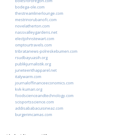
bolesfororegon.com
bodega-ole.com
thestreamlinerlounge.com
mestrinorubanofc.com
novelatherton.com
nassvalleygardens.net
electjohnstewart.com
omptourtravels.com
tribratanews-polreskebumen.com
rsudbayuasih.org
publikjurnalistik.org
juneteenthapparel.net
italywarm.com
journaloffinanceeconomics.com
kvk-kumari.org
foodscienceandtechnology.com
scisportsscience.com
addisababacuisineaz.com
burgerimcamas.com