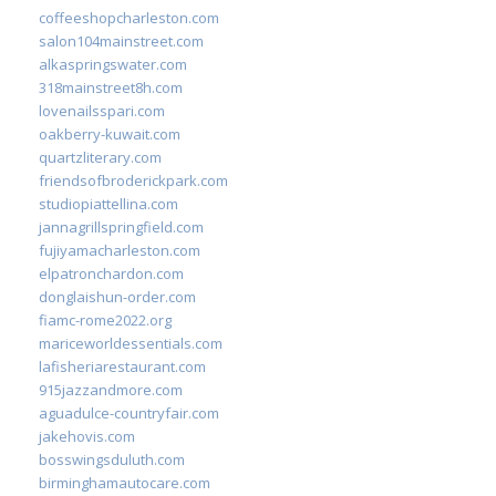
coffeeshopcharleston.com
salon104mainstreet.com
alkaspringswater.com
318mainstreet8h.com
lovenailsspari.com
oakberry-kuwait.com
quartzliterary.com
friendsofbroderickpark.com
studiopiattellina.com
jannagrillspringfield.com
fujiyamacharleston.com
elpatronchardon.com
donglaishun-order.com
fiamc-rome2022.org
mariceworldessentials.com
lafisheriarestaurant.com
915jazzandmore.com
aguadulce-countryfair.com
jakehovis.com
bosswingsduluth.com
birminghamautocare.com