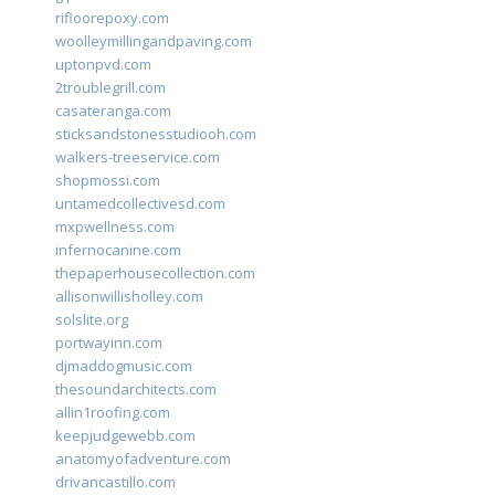
rifloorepoxy.com
woolleymillingandpaving.com
uptonpvd.com
2troublegrill.com
casateranga.com
sticksandstonesstudiooh.com
walkers-treeservice.com
shopmossi.com
untamedcollectivesd.com
mxpwellness.com
infernocanine.com
thepaperhousecollection.com
allisonwillisholley.com
solslite.org
portwayinn.com
djmaddogmusic.com
thesoundarchitects.com
allin1roofing.com
keepjudgewebb.com
anatomyofadventure.com
drivancastillo.com