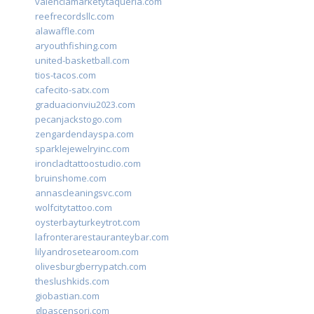
valenciamarketytaqueria.com
reefrecordsllc.com
alawaffle.com
aryouthfishing.com
united-basketball.com
tios-tacos.com
cafecito-satx.com
graduacionviu2023.com
pecanjackstogo.com
zengardendayspa.com
sparklejewelryinc.com
ironcladtattoostudio.com
bruinshome.com
annascleaningsvc.com
wolfcitytattoo.com
oysterbayturkeytrot.com
lafronterarestauranteybar.com
lilyandrosetearoom.com
olivesburgberrypatch.com
theslushkids.com
giobastian.com
glpascensori.com