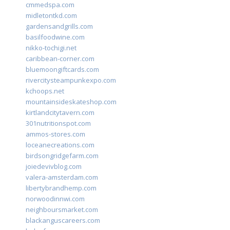
cmmedspa.com
midletontkd.com
gardensandgrills.com
basilfoodwine.com
nikko-tochigi.net
caribbean-corner.com
bluemoongiftcards.com
rivercitysteampunkexpo.com
kchoops.net
mountainsideskateshop.com
kirtlandcitytavern.com
301nutritionspot.com
ammos-stores.com
loceanecreations.com
birdsongridgefarm.com
joiedevivblog.com
valera-amsterdam.com
libertybrandhemp.com
norwoodinnwi.com
neighboursmarket.com
blackanguscareers.com