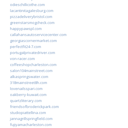
odieschillicothe.com
lacantinitagalesburg.com
pizzadeliverybristol.com
greenstarsmogcheck.com
happypawspl.com
callahansautoservicecenter.com
georgiascornermarket.com
perfectfit24-7.com
portugalprivatedriver.com
von-racer.com
coffeeshopcharleston.com
salon104mainstreet.com
alkaspringswater.com
318mainstreet8h.com
lovenailsspari.com
oakberry-kuwait.com
quartzliterary.com
friendsofbroderickpark.com
studiopiattellina.com
jannagrillspringfield.com
fujiyamacharleston.com