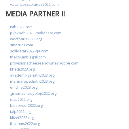
vacancesscolaires2022.com
MEDIA PARTNER II
isth2022.com
p2b2pabi2023-makassar.com
wocfparis2023.org
sinc2023.com
scdlqatar2022-qa.com
thecolumbiagrill.com
provisionscheeseandwineshoppe.com
khedi2023.org
akademikgeriatri2023.org
marmarapediatri2023.org
emchie2023.org
girisimselradyoloji2022.org
utcd2022.org
biosensor2022.org
ialp2022.org
klivet2022.org
ifac-hms2022.org