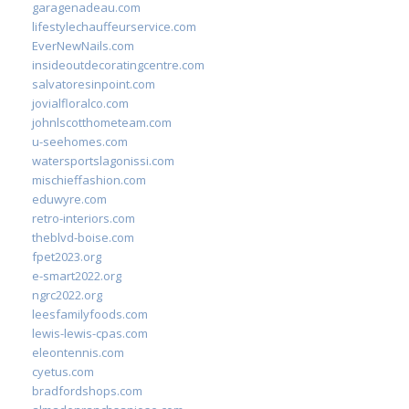
garagenadeau.com
lifestylechauffeurservice.com
EverNewNails.com
insideoutdecoratingcentre.com
salvatoresinpoint.com
jovialfloralco.com
johnlscotthometeam.com
u-seehomes.com
watersportslagonissi.com
mischieffashion.com
eduwyre.com
retro-interiors.com
theblvd-boise.com
fpet2023.org
e-smart2022.org
ngrc2022.org
leesfamilyfoods.com
lewis-lewis-cpas.com
eleontennis.com
cyetus.com
bradfordshops.com