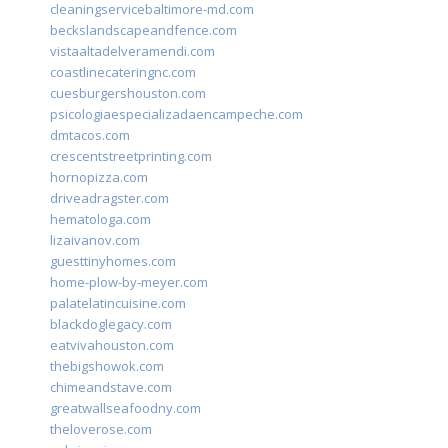
cleaningservicebaltimore-md.com
beckslandscapeandfence.com
vistaaltadelveramendi.com
coastlinecateringnc.com
cuesburgershouston.com
psicologiaespecializadaencampeche.com
dmtacos.com
crescentstreetprinting.com
hornopizza.com
driveadragster.com
hematologa.com
lizaivanov.com
guesttinyhomes.com
home-plow-by-meyer.com
palatelatincuisine.com
blackdoglegacy.com
eatvivahouston.com
thebigshowok.com
chimeandstave.com
greatwallseafoodny.com
theloverose.com