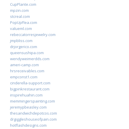
CupPlante.com
mpzin.com
stcreal.com
PopUpFlea.com
valueml.com
rebeccatorresjewelry.com
jmpbliss.com
drjorgerico.com
queensushipa.com
wendyweimerdds.com
ameri-camp.com
hrsreceivables.com
empconst1.com
cinderella-support.com
bigpinkrestaurant.com
inspirehuahin.com
memmingerspainting.com
jeremypbeasley.com
thesandwichdepotcos.com
drgiggleshouseofpain.com
hotflashdesigns.com