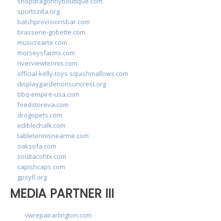
shopdragonflyboutique.com
sportszilla.org
batchprovisionsbar.com
brasserie-gobette.com
musicrearte.com
morseysfarms.com
riverviewtennis.com
official-kelly-toys-squishmallows.com
displaygardenonsuncrest.org
bbq-empire-usa.com
feedstoreva.com
drogopets.com
ediblechalk.com
tabletennisnearme.com
oaksofa.com
soultacohtx.com
capishcaps.com
gpsyfl.org
MEDIA PARTNER III
vwrepairarlington.com