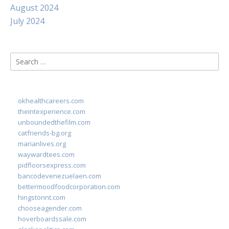
August 2024
July 2024
Search
for:
okhealthcareers.com
theintexperience.com
unboundedthefilm.com
catfriends-bg.org
marianlives.org
waywardtees.com
pidfloorsexpress.com
bancodevenezuelaen.com
bettermoodfoodcorporation.com
hingstonnt.com
chooseagender.com
hoverboardssale.com