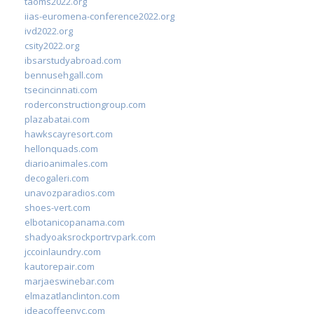
taoms2022.org
iias-euromena-conference2022.org
ivd2022.org
csity2022.org
ibsarstudyabroad.com
bennusehgall.com
tsecincinnati.com
roderconstructiongroup.com
plazabatai.com
hawkscayresort.com
hellonquads.com
diarioanimales.com
decogaleri.com
unavozparadios.com
shoes-vert.com
elbotanicopanama.com
shadyoaksrockportrvpark.com
jccoinlaundry.com
kautorepair.com
marjaeswinebar.com
elmazatlanclinton.com
ideacoffeenyc.com