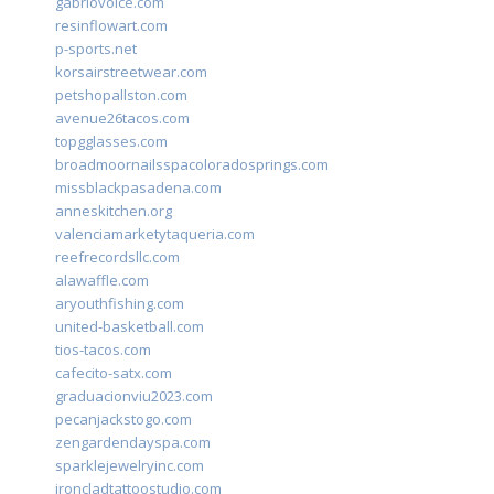
gabriovoice.com
resinflowart.com
p-sports.net
korsairstreetwear.com
petshopallston.com
avenue26tacos.com
topgglasses.com
broadmoornailsspacoloradosprings.com
missblackpasadena.com
anneskitchen.org
valenciamarketytaqueria.com
reefrecordsllc.com
alawaffle.com
aryouthfishing.com
united-basketball.com
tios-tacos.com
cafecito-satx.com
graduacionviu2023.com
pecanjackstogo.com
zengardendayspa.com
sparklejewelryinc.com
ironcladtattoostudio.com