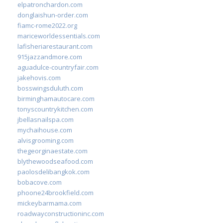
elpatronchardon.com
donglaishun-order.com
fiamc-rome2022.org
mariceworldessentials.com
lafisheriarestaurant.com
915jazzandmore.com
aguadulce-countryfair.com
jakehovis.com
bosswingsduluth.com
birminghamautocare.com
tonyscountrykitchen.com
jbellasnailspa.com
mychaihouse.com
alvisgrooming.com
thegeorginaestate.com
blythewoodseafood.com
paolosdelibangkok.com
bobacove.com
phoone24brookfield.com
mickeybarmama.com
roadwayconstructioninc.com