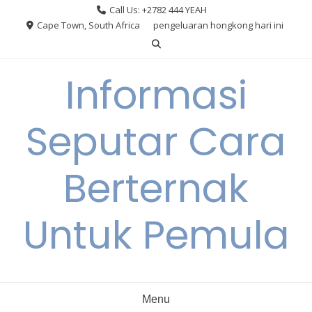
Skip
Call Us: +2782 444 YEAH
to
Cape Town, South Africa
pengeluaran hongkong hari ini
content
Informasi
Seputar Cara
Berternak
Untuk Pemula
Menu