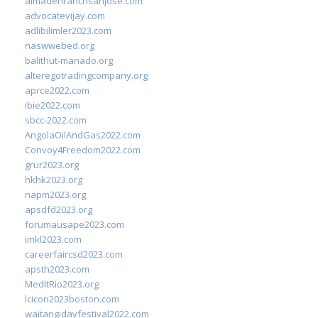
almadenranchsanjose.com
advocatevijay.com
adlibilimler2023.com
naswwebed.org
balithut-manado.org
alteregotradingcompany.org
aprce2022.com
ibie2022.com
sbcc-2022.com
AngolaOilAndGas2022.com
Convoy4Freedom2022.com
grur2023.org
hkhk2023.org
napm2023.org
apsdfd2023.org
forumausape2023.com
imkl2023.com
careerfaircsd2023.com
apsth2023.com
MedItRio2023.org
lcicon2023boston.com
waitangidayfestival2022.com