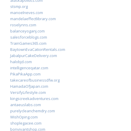
alaskapolitics.com
stsmp.org
manoelneves.com
mandelaeffectlibrary.com
roselynns.com
balanceyoganj.com
salesforceblogs.com
TrainGames365.com
BaytownEvaCationRentals.com
JabalpurCakeDelivery.com
halobjd.com
intelligenceqatar.com
PikaPikaApp.com
takecareofbusinessdfw.org
HamadaOfJapan.com
VersifyLifestyle.com
kingscreekadventures.com
antaeuslabs.com
purelycleanchemdry.com
WishOping.com
shoplegacee.com
bonvivantshop.com