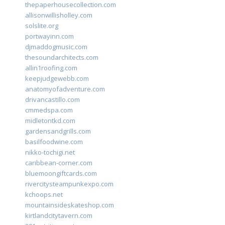
thepaperhousecollection.com
allisonwillisholley.com
solslite.org
portwayinn.com
djmaddogmusic.com
thesoundarchitects.com
allin1roofing.com
keepjudgewebb.com
anatomyofadventure.com
drivancastillo.com
cmmedspa.com
midletontkd.com
gardensandgrills.com
basilfoodwine.com
nikko-tochigi.net
caribbean-corner.com
bluemoongiftcards.com
rivercitysteampunkexpo.com
kchoops.net
mountainsideskateshop.com
kirtlandcitytavern.com