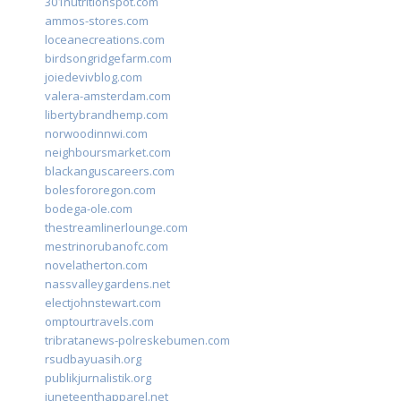
301nutritionspot.com
ammos-stores.com
loceanecreations.com
birdsongridgefarm.com
joiedevivblog.com
valera-amsterdam.com
libertybrandhemp.com
norwoodinnwi.com
neighboursmarket.com
blackanguscareers.com
bolesfororegon.com
bodega-ole.com
thestreamlinerlounge.com
mestrinorubanofc.com
novelatherton.com
nassvalleygardens.net
electjohnstewart.com
omptourtravels.com
tribratanews-polreskebumen.com
rsudbayuasih.org
publikjurnalistik.org
juneteenthapparel.net