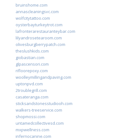
bruinshome.com
annascleaningsvc.com
wolfcitytattoo.com
oysterbayturkeytrot.com
lafronterarestauranteybar.com
lilyandrosetearoom.com
olivesburgberrypatch.com
theslushkids.com
giobastian.com
glpascensori.com
rifloorepoxy.com
woolleymillingandpaving.com
uptonpvd.com
2troublegrill.com
casateranga.com
sticksandstonesstudiooh.com
walkers-treeservice.com
shopmossi.com
untamedcollectivesd.com
mxpwellness.com
infernocanine.com