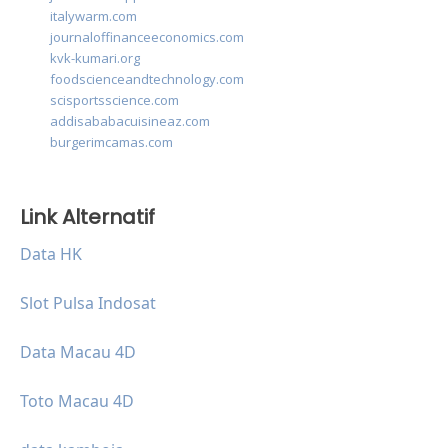
italywarm.com
journaloffinanceeconomics.com
kvk-kumari.org
foodscienceandtechnology.com
scisportsscience.com
addisababacuisineaz.com
burgerimcamas.com
Link Alternatif
Data HK
Slot Pulsa Indosat
Data Macau 4D
Toto Macau 4D