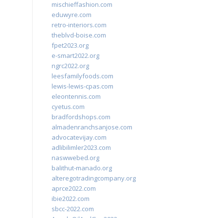
mischieffashion.com
eduwyre.com
retro-interiors.com
theblvd-boise.com
fpet2023.org
e-smart2022.org
ngrc2022.org
leesfamilyfoods.com
lewis-lewis-cpas.com
eleontennis.com
cyetus.com
bradfordshops.com
almadenranchsanjose.com
advocatevijay.com
adlibilimler2023.com
naswwebed.org
balithut-manado.org
alteregotradingcompany.org
aprce2022.com
ibie2022.com
sbcc-2022.com