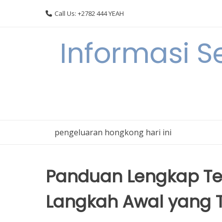
Skip
Call Us: +2782 444 YEAH
to
content
Informasi S
pengeluaran hongkong hari ini
Panduan Lengkap Ter
Langkah Awal yang 