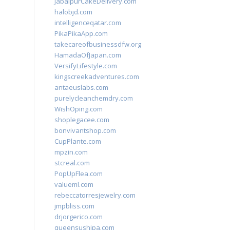
JabalpurCakeDelivery.com
halobjd.com
intelligenceqatar.com
PikaPikaApp.com
takecareofbusinessdfw.org
HamadaOfJapan.com
VersifyLifestyle.com
kingscreekadventures.com
antaeuslabs.com
purelycleanchemdry.com
WishOping.com
shoplegacee.com
bonvivantshop.com
CupPlante.com
mpzin.com
stcreal.com
PopUpFlea.com
valueml.com
rebeccatorresjewelry.com
jmpbliss.com
drjorgerico.com
queensushipa.com