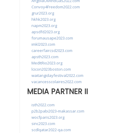
AngolaOilAndGas2022.com
Convoy4Freedom2022.com
grur2023.org
hkhk2023.org
napm2023.org
apsdfd2023.org
forumausape2023.com
imkl2023.com
careerfaircsd2023.com
apsth2023.com
MedItRio2023.org
lcicon2023boston.com
waitangidayfestival2022.com
vacancesscolaires2022.com
MEDIA PARTNER II
isth2022.com
p2b2pabi2023-makassar.com
wocfparis2023.org
sinc2023.com
scdlqatar2022-qa.com