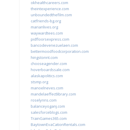
okhealthcareers.com
theintexperience.com
unboundedthefilm.com
catfriends-bg.org
marianlives.org
waywardtees.com
pidfloorsexpress.com
bancodevenezuelaen.com
bettermoodfoodcorporation.com
hingstonnt.com
chooseagender.com
hoverboardssale.com
alaskapolitics.com
stsmp.org
manoelneves.com
mandelaeffectlibrary.com
roselynns.com
balanceyoganj.com
salesforceblogs.com
TrainGames365.com
BaytownEvaCationRentals.com