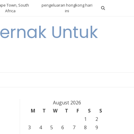
pe Town, South
pengeluaran hongkong hari
Africa
ini
ternak Untuk
August 2026
M
T
W
T
F
S
S
1
2
3
4
5
6
7
8
9