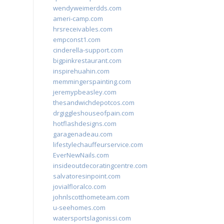
wendyweimerdds.com
ameri-camp.com
hrsreceivables.com
empconst1.com
cinderella-support.com
bigpinkrestaurant.com
inspirehuahin.com
memmingerspainting.com
jeremypbeasley.com
thesandwichdepotcos.com
drgiggleshouseofpain.com
hotflashdesigns.com
garagenadeau.com
lifestylechauffeurservice.com
EverNewNails.com
insideoutdecoratingcentre.com
salvatoresinpoint.com
jovialfloralco.com
johnlscotthometeam.com
u-seehomes.com
watersportslagonissi.com