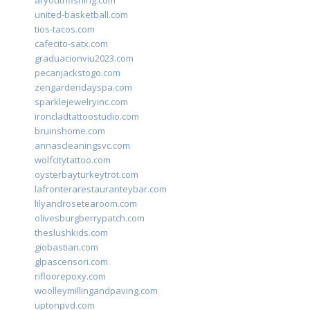
aryouthfishing.com
united-basketball.com
tios-tacos.com
cafecito-satx.com
graduacionviu2023.com
pecanjackstogo.com
zengardendayspa.com
sparklejewelryinc.com
ironcladtattoostudio.com
bruinshome.com
annascleaningsvc.com
wolfcitytattoo.com
oysterbayturkeytrot.com
lafronterarestauranteybar.com
lilyandrosetearoom.com
olivesburgberrypatch.com
theslushkids.com
giobastian.com
glpascensori.com
rifloorepoxy.com
woolleymillingandpaving.com
uptonpvd.com