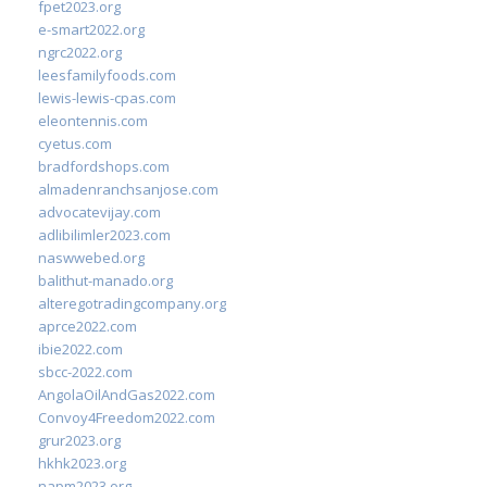
fpet2023.org
e-smart2022.org
ngrc2022.org
leesfamilyfoods.com
lewis-lewis-cpas.com
eleontennis.com
cyetus.com
bradfordshops.com
almadenranchsanjose.com
advocatevijay.com
adlibilimler2023.com
naswwebed.org
balithut-manado.org
alteregotradingcompany.org
aprce2022.com
ibie2022.com
sbcc-2022.com
AngolaOilAndGas2022.com
Convoy4Freedom2022.com
grur2023.org
hkhk2023.org
napm2023.org