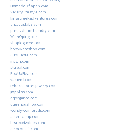
HamadaOfJapan.com
VersifyLifestyle.com
kingscreekadventures.com
antaeuslabs.com
purelycleanchemdry.com
WishOping.com
shoplegacee.com
bonvivantshop.com
CupPlante.com
mpzin.com
stcreal.com
PopUpFlea.com
valueml.com
rebeccatorresjewelry.com
jmpbliss.com
drjorgerico.com
queensushipa.com
wendyweimerdds.com
ameri-camp.com
hrsreceivables.com
empconst1.com