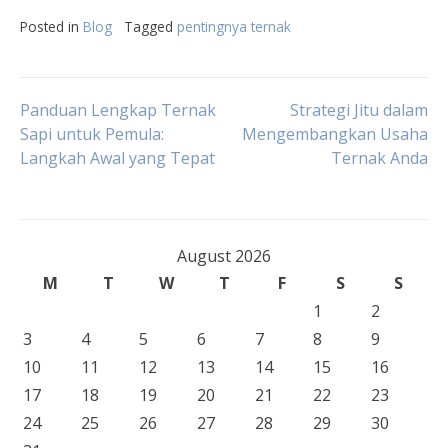
Posted in
Blog
Tagged
pentingnya ternak
Post
Panduan Lengkap Ternak
Strategi Jitu dalam
Sapi untuk Pemula:
Mengembangkan Usaha
Langkah Awal yang Tepat
Ternak Anda
navigation
August 2026
M
T
W
T
F
S
S
1
2
3
4
5
6
7
8
9
10
11
12
13
14
15
16
17
18
19
20
21
22
23
24
25
26
27
28
29
30