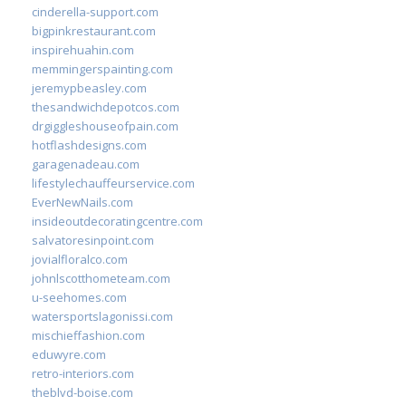
cinderella-support.com
bigpinkrestaurant.com
inspirehuahin.com
memmingerspainting.com
jeremypbeasley.com
thesandwichdepotcos.com
drgiggleshouseofpain.com
hotflashdesigns.com
garagenadeau.com
lifestylechauffeurservice.com
EverNewNails.com
insideoutdecoratingcentre.com
salvatoresinpoint.com
jovialfloralco.com
johnlscotthometeam.com
u-seehomes.com
watersportslagonissi.com
mischieffashion.com
eduwyre.com
retro-interiors.com
theblvd-boise.com