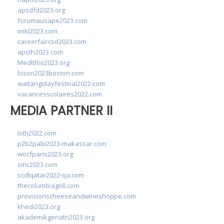
apsdfd2023.org
forumausape2023.com
imkl2023.com
careerfaircsd2023.com
apsth2023.com
MedItRio2023.org
lcicon2023boston.com
waitangidayfestival2022.com
vacancesscolaires2022.com
MEDIA PARTNER II
isth2022.com
p2b2pabi2023-makassar.com
wocfparis2023.org
sinc2023.com
scdlqatar2022-qa.com
thecolumbiagrill.com
provisionscheeseandwineshoppe.com
khedi2023.org
akademikgeriatri2023.org