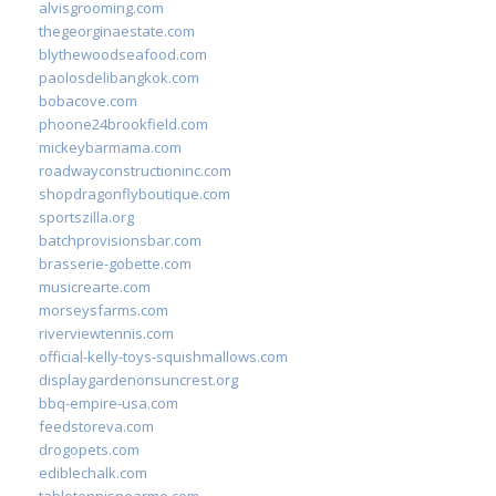
alvisgrooming.com
thegeorginaestate.com
blythewoodseafood.com
paolosdelibangkok.com
bobacove.com
phoone24brookfield.com
mickeybarmama.com
roadwayconstructioninc.com
shopdragonflyboutique.com
sportszilla.org
batchprovisionsbar.com
brasserie-gobette.com
musicrearte.com
morseysfarms.com
riverviewtennis.com
official-kelly-toys-squishmallows.com
displaygardenonsuncrest.org
bbq-empire-usa.com
feedstoreva.com
drogopets.com
ediblechalk.com
tabletennisnearme.com