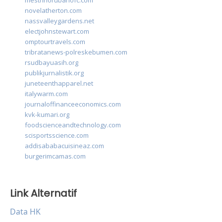
mestrinorubanofc.com
novelatherton.com
nassvalleygardens.net
electjohnstewart.com
omptourtravels.com
tribratanews-polreskebumen.com
rsudbayuasih.org
publikjurnalistik.org
juneteenthapparel.net
italywarm.com
journaloffinanceeconomics.com
kvk-kumari.org
foodscienceandtechnology.com
scisportsscience.com
addisababacuisineaz.com
burgerimcamas.com
Link Alternatif
Data HK