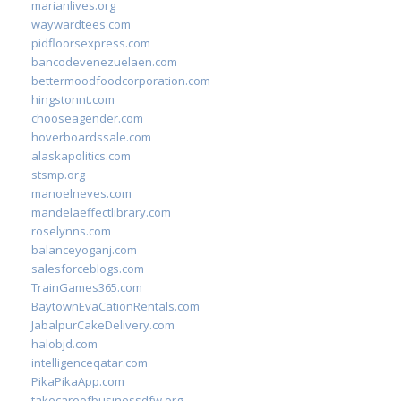
marianlives.org
waywardtees.com
pidfloorsexpress.com
bancodevenezuelaen.com
bettermoodfoodcorporation.com
hingstonnt.com
chooseagender.com
hoverboardssale.com
alaskapolitics.com
stsmp.org
manoelneves.com
mandelaeffectlibrary.com
roselynns.com
balanceyoganj.com
salesforceblogs.com
TrainGames365.com
BaytownEvaCationRentals.com
JabalpurCakeDelivery.com
halobjd.com
intelligenceqatar.com
PikaPikaApp.com
takecareofbusinessdfw.org