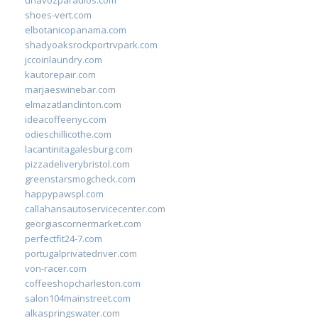
shoes-vert.com
elbotanicopanama.com
shadyoaksrockportrvpark.com
jccoinlaundry.com
kautorepair.com
marjaeswinebar.com
elmazatlanclinton.com
ideacoffeenyc.com
odieschillicothe.com
lacantinitagalesburg.com
pizzadeliverybristol.com
greenstarsmogcheck.com
happypawspl.com
callahansautoservicecenter.com
georgiascornermarket.com
perfectfit24-7.com
portugalprivatedriver.com
von-racer.com
coffeeshopcharleston.com
salon104mainstreet.com
alkaspringswater.com