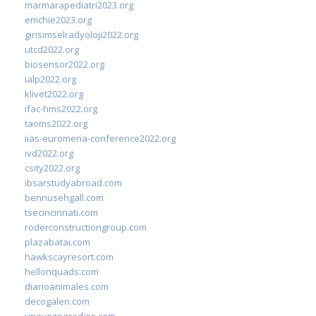
marmarapediatri2023.org
emchie2023.org
girisimselradyoloji2022.org
utcd2022.org
biosensor2022.org
ialp2022.org
klivet2022.org
ifac-hms2022.org
taoms2022.org
iias-euromena-conference2022.org
ivd2022.org
csity2022.org
ibsarstudyabroad.com
bennusehgall.com
tsecincinnati.com
roderconstructiongroup.com
plazabatai.com
hawkscayresort.com
hellonquads.com
diarioanimales.com
decogaleri.com
unavozparadios.com