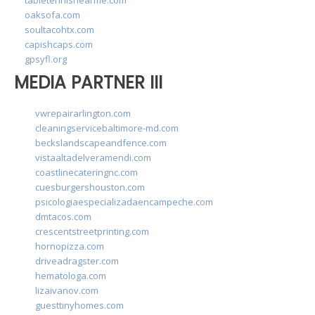
oaksofa.com
soultacohtx.com
capishcaps.com
gpsyfl.org
MEDIA PARTNER III
vwrepairarlington.com
cleaningservicebaltimore-md.com
beckslandscapeandfence.com
vistaaltadelveramendi.com
coastlinecateringnc.com
cuesburgershouston.com
psicologiaespecializadaencampeche.com
dmtacos.com
crescentstreetprinting.com
hornopizza.com
driveadragster.com
hematologa.com
lizaivanov.com
guesttinyhomes.com