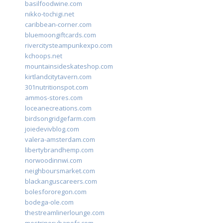
basilfoodwine.com
nikko-tochigi.net
caribbean-corner.com
bluemoongiftcards.com
rivercitysteampunkexpo.com
kchoops.net
mountainsideskateshop.com
kirtlandcitytavern.com
301nutritionspot.com
ammos-stores.com
loceanecreations.com
birdsongridgefarm.com
joiedevivblog.com
valera-amsterdam.com
libertybrandhemp.com
norwoodinnwi.com
neighboursmarket.com
blackanguscareers.com
bolesfororegon.com
bodega-ole.com
thestreamlinerlounge.com