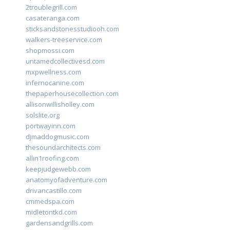
2troublegrill.com
casateranga.com
sticksandstonesstudiooh.com
walkers-treeservice.com
shopmossi.com
untamedcollectivesd.com
mxpwellness.com
infernocanine.com
thepaperhousecollection.com
allisonwillisholley.com
solslite.org
portwayinn.com
djmaddogmusic.com
thesoundarchitects.com
allin1roofing.com
keepjudgewebb.com
anatomyofadventure.com
drivancastillo.com
cmmedspa.com
midletontkd.com
gardensandgrills.com