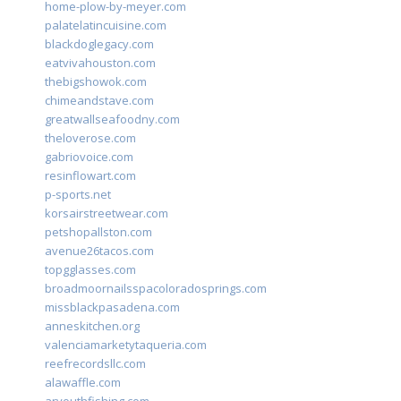
home-plow-by-meyer.com
palatelatincuisine.com
blackdoglegacy.com
eatvivahouston.com
thebigshowok.com
chimeandstave.com
greatwallseafoodny.com
theloverose.com
gabriovoice.com
resinflowart.com
p-sports.net
korsairstreetwear.com
petshopallston.com
avenue26tacos.com
topgglasses.com
broadmoornailsspacoloradosprings.com
missblackpasadena.com
anneskitchen.org
valenciamarketytaqueria.com
reefrecordsllc.com
alawaffle.com