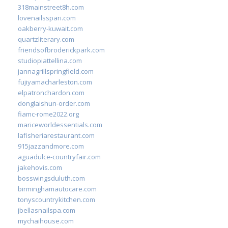
318mainstreet8h.com
lovenailsspari.com
oakberry-kuwait.com
quartzliterary.com
friendsofbroderickpark.com
studiopiattellina.com
jannagrillspringfield.com
fujiyamacharleston.com
elpatronchardon.com
donglaishun-order.com
fiamc-rome2022.org
mariceworldessentials.com
lafisheriarestaurant.com
915jazzandmore.com
aguadulce-countryfair.com
jakehovis.com
bosswingsduluth.com
birminghamautocare.com
tonyscountrykitchen.com
jbellasnailspa.com
mychaihouse.com