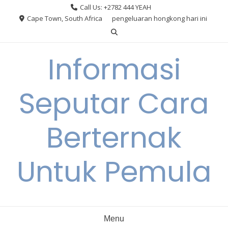
Skip
Call Us: +2782 444 YEAH
to
Cape Town, South Africa
pengeluaran hongkong hari ini
content
Informasi
Seputar Cara
Berternak
Untuk Pemula
Menu