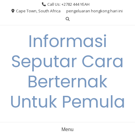
Skip
Call Us: +2782 444 YEAH
to
Cape Town, South Africa
pengeluaran hongkong hari ini
content
Informasi
Seputar Cara
Berternak
Untuk Pemula
Menu