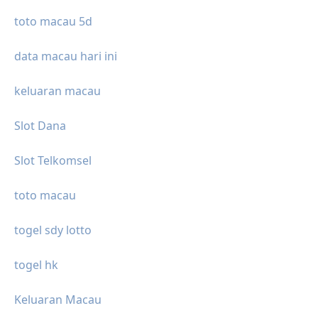
toto macau 5d
data macau hari ini
keluaran macau
Slot Dana
Slot Telkomsel
toto macau
togel sdy lotto
togel hk
Keluaran Macau