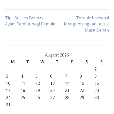
Post
Tips Sukses Beternak
Ternak: Investasi
Ayam Petelur bagi Pemula
Menguntungkan untuk
Masa Depan
navigation
August 2026
M
T
W
T
F
S
S
1
2
3
4
5
6
7
8
9
10
11
12
13
14
15
16
17
18
19
20
21
22
23
24
25
26
27
28
29
30
31