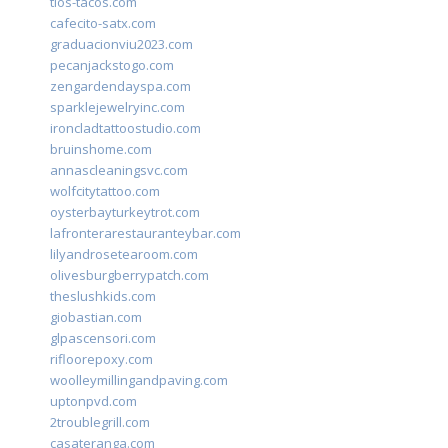
tios-tacos.com
cafecito-satx.com
graduacionviu2023.com
pecanjackstogo.com
zengardendayspa.com
sparklejewelryinc.com
ironcladtattoostudio.com
bruinshome.com
annascleaningsvc.com
wolfcitytattoo.com
oysterbayturkeytrot.com
lafronterarestauranteybar.com
lilyandrosetearoom.com
olivesburgberrypatch.com
theslushkids.com
giobastian.com
glpascensori.com
rifloorepoxy.com
woolleymillingandpaving.com
uptonpvd.com
2troublegrill.com
casateranga.com