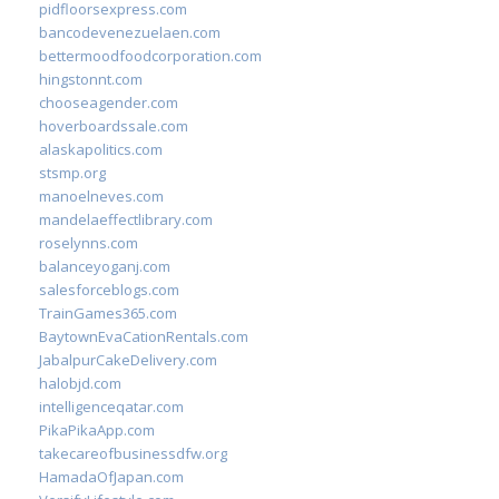
pidfloorsexpress.com
bancodevenezuelaen.com
bettermoodfoodcorporation.com
hingstonnt.com
chooseagender.com
hoverboardssale.com
alaskapolitics.com
stsmp.org
manoelneves.com
mandelaeffectlibrary.com
roselynns.com
balanceyoganj.com
salesforceblogs.com
TrainGames365.com
BaytownEvaCationRentals.com
JabalpurCakeDelivery.com
halobjd.com
intelligenceqatar.com
PikaPikaApp.com
takecareofbusinessdfw.org
HamadaOfJapan.com