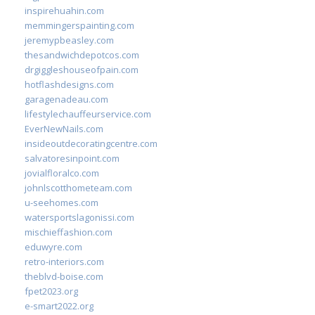
inspirehuahin.com
memmingerspainting.com
jeremypbeasley.com
thesandwichdepotcos.com
drgiggleshouseofpain.com
hotflashdesigns.com
garagenadeau.com
lifestylechauffeurservice.com
EverNewNails.com
insideoutdecoratingcentre.com
salvatoresinpoint.com
jovialfloralco.com
johnlscotthometeam.com
u-seehomes.com
watersportslagonissi.com
mischieffashion.com
eduwyre.com
retro-interiors.com
theblvd-boise.com
fpet2023.org
e-smart2022.org