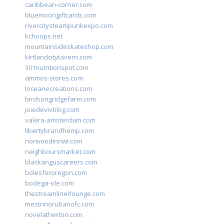
caribbean-corner.com
bluemoongiftcards.com
rivercitysteampunkexpo.com
kchoops.net
mountainsideskateshop.com
kirtlandcitytavern.com
301nutritionspot.com
ammos-stores.com
loceanecreations.com
birdsongridgefarm.com
joiedevivblog.com
valera-amsterdam.com
libertybrandhemp.com
norwoodinnwi.com
neighboursmarket.com
blackanguscareers.com
bolesfororegon.com
bodega-ole.com
thestreamlinerlounge.com
mestrinorubanofc.com
novelatherton.com