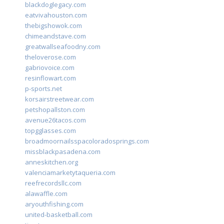
blackdoglegacy.com
eatvivahouston.com
thebigshowok.com
chimeandstave.com
greatwallseafoodny.com
theloverose.com
gabriovoice.com
resinflowart.com
p-sports.net
korsairstreetwear.com
petshopallston.com
avenue26tacos.com
topgglasses.com
broadmoornailsspacoloradosprings.com
missblackpasadena.com
anneskitchen.org
valenciamarketytaqueria.com
reefrecordsllc.com
alawaffle.com
aryouthfishing.com
united-basketball.com