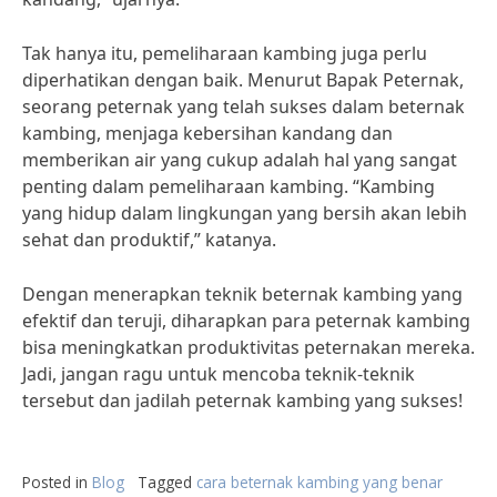
Tak hanya itu, pemeliharaan kambing juga perlu
diperhatikan dengan baik. Menurut Bapak Peternak,
seorang peternak yang telah sukses dalam beternak
kambing, menjaga kebersihan kandang dan
memberikan air yang cukup adalah hal yang sangat
penting dalam pemeliharaan kambing. “Kambing
yang hidup dalam lingkungan yang bersih akan lebih
sehat dan produktif,” katanya.
Dengan menerapkan teknik beternak kambing yang
efektif dan teruji, diharapkan para peternak kambing
bisa meningkatkan produktivitas peternakan mereka.
Jadi, jangan ragu untuk mencoba teknik-teknik
tersebut dan jadilah peternak kambing yang sukses!
Posted in
Blog
Tagged
cara beternak kambing yang benar