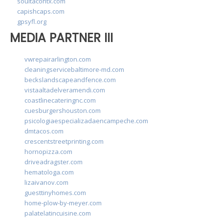
soultacohtx.com
capishcaps.com
gpsyfl.org
MEDIA PARTNER III
vwrepairarlington.com
cleaningservicebaltimore-md.com
beckslandscapeandfence.com
vistaaltadelveramendi.com
coastlinecateringnc.com
cuesburgershouston.com
psicologiaespecializadaencampeche.com
dmtacos.com
crescentstreetprinting.com
hornopizza.com
driveadragster.com
hematologa.com
lizaivanov.com
guesttinyhomes.com
home-plow-by-meyer.com
palatelatincuisine.com