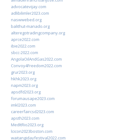
almadenranchsanjose.com
advocatevijay.com
adlibilimler2023.com
naswwebed.org
balithut-manado.org
alteregotradingcompany.org
aprce2022.com
ibie2022.com
sbcc-2022.com
AngolaOilAndGas2022.com
Convoy4Freedom2022.com
grur2023.org
hkhk2023.org
napm2023.org
apsdfd2023.org
forumausape2023.com
imkl2023.com
careerfaircsd2023.com
apsth2023.com
MedItRio2023.org
lcicon2023boston.com
waitangidayfestival2022.com