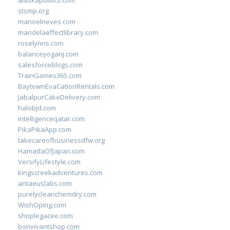
alaskapolitics.com
stsmp.org
manoelneves.com
mandelaeffectlibrary.com
roselynns.com
balanceyoganj.com
salesforceblogs.com
TrainGames365.com
BaytownEvaCationRentals.com
JabalpurCakeDelivery.com
halobjd.com
intelligenceqatar.com
PikaPikaApp.com
takecareofbusinessdfw.org
HamadaOfJapan.com
VersifyLifestyle.com
kingscreekadventures.com
antaeuslabs.com
purelycleanchemdry.com
WishOping.com
shoplegacee.com
bonvivantshop.com