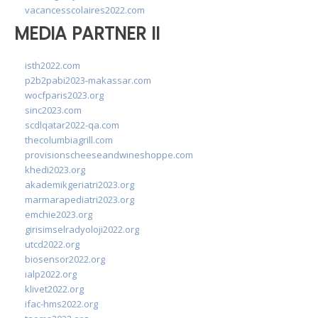
vacancesscolaires2022.com
MEDIA PARTNER II
isth2022.com
p2b2pabi2023-makassar.com
wocfparis2023.org
sinc2023.com
scdlqatar2022-qa.com
thecolumbiagrill.com
provisionscheeseandwineshoppe.com
khedi2023.org
akademikgeriatri2023.org
marmarapediatri2023.org
emchie2023.org
girisimselradyoloji2022.org
utcd2022.org
biosensor2022.org
ialp2022.org
klivet2022.org
ifac-hms2022.org