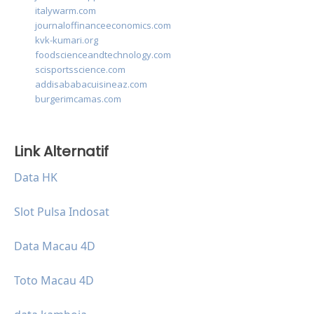
italywarm.com
journaloffinanceeconomics.com
kvk-kumari.org
foodscienceandtechnology.com
scisportsscience.com
addisababacuisineaz.com
burgerimcamas.com
Link Alternatif
Data HK
Slot Pulsa Indosat
Data Macau 4D
Toto Macau 4D