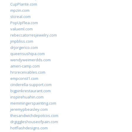
CupPlante.com
mpzin.com
stcreal.com
PopUpFlea.com
valueml.com
rebeccatorresjewelry.com
jmpbliss.com
drjorgerico.com
queensushipa.com
wendyweimerdds.com
ameri-camp.com
hrsreceivables.com
empconst1.com
cinderella-support.com
bigpinkrestaurant.com
inspirehuahin.com
memmingerspainting.com
jeremypbeasley.com
thesandwichdepotcos.com
drgiggleshouseofpain.com
hotflashdesigns.com