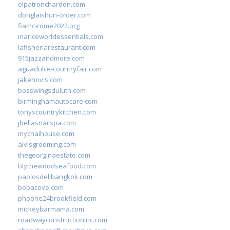
elpatronchardon.com
donglaishun-order.com
fiamc-rome2022.org
mariceworldessentials.com
lafisheriarestaurant.com
915jazzandmore.com
aguadulce-countryfair.com
jakehovis.com
bosswingsduluth.com
birminghamautocare.com
tonyscountrykitchen.com
jbellasnailspa.com
mychaihouse.com
alvisgrooming.com
thegeorginaestate.com
blythewoodseafood.com
paolosdelibangkok.com
bobacove.com
phoone24brookfield.com
mickeybarmama.com
roadwayconstructioninc.com