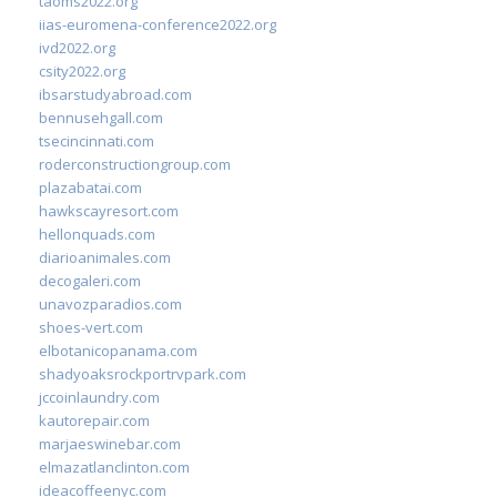
taoms2022.org
iias-euromena-conference2022.org
ivd2022.org
csity2022.org
ibsarstudyabroad.com
bennusehgall.com
tsecincinnati.com
roderconstructiongroup.com
plazabatai.com
hawkscayresort.com
hellonquads.com
diarioanimales.com
decogaleri.com
unavozparadios.com
shoes-vert.com
elbotanicopanama.com
shadyoaksrockportrvpark.com
jccoinlaundry.com
kautorepair.com
marjaeswinebar.com
elmazatlanclinton.com
ideacoffeenyc.com