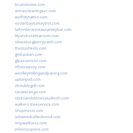
bruinshome.com
annascleaningsvc.com
wolfcitytattoo.com
oysterbayturkeytrot.com
lafronterarestauranteybar.com
lilyandrosetearoom.com
olivesburgberrypatch.com
theslushkids.com
giobastian.com
glpascensori.com
rifloorepoxy.com
woolleymillingandpaving.com
uptonpvd.com
2troublegrill.com
casateranga.com
sticksandstonesstudiooh.com
walkers-treeservice.com
shopmossi.com
untamedcollectivesd.com
mxpwellness.com
infernocanine.com