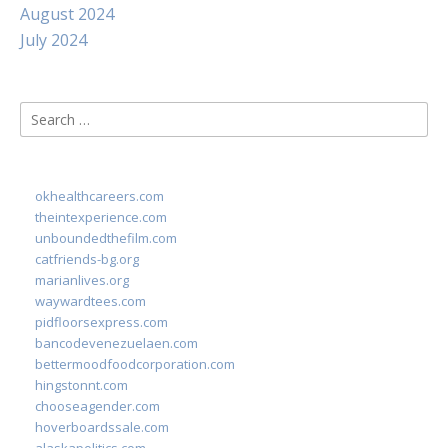
August 2024
July 2024
Search
for:
okhealthcareers.com
theintexperience.com
unboundedthefilm.com
catfriends-bg.org
marianlives.org
waywardtees.com
pidfloorsexpress.com
bancodevenezuelaen.com
bettermoodfoodcorporation.com
hingstonnt.com
chooseagender.com
hoverboardssale.com