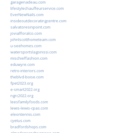
garagenadeau.com
lifestylechauffeurservice.com
EverNewNails.com
insideoutdecoratingcentre.com
salvatoresinpoint.com
jovialfloralco.com
johnlscotthometeam.com
u-seehomes.com
watersportslagonissi.com
mischieffashion.com
eduwyre.com
retro-interiors.com
theblvd-boise.com
fpet2023.org
e-smart2022.org
ngrc2022.org
leesfamilyfoods.com
lewis-lewis-cpas.com
eleontennis.com
cyetus.com
bradfordshops.com