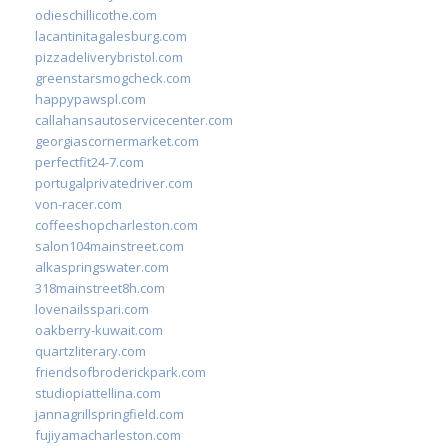
odieschillicothe.com
lacantinitagalesburg.com
pizzadeliverybristol.com
greenstarsmogcheck.com
happypawspl.com
callahansautoservicecenter.com
georgiascornermarket.com
perfectfit24-7.com
portugalprivatedriver.com
von-racer.com
coffeeshopcharleston.com
salon104mainstreet.com
alkaspringswater.com
318mainstreet8h.com
lovenailsspari.com
oakberry-kuwait.com
quartzliterary.com
friendsofbroderickpark.com
studiopiattellina.com
jannagrillspringfield.com
fujiyamacharleston.com