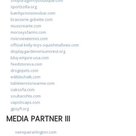
shopdragonflyboutique.com
sportszilla.org
batchprovisionsbar.com
brasserie-gobette.com
musicrearte.com
morseysfarms.com
riverviewtennis.com
official-kelly-toys-squishmallows.com
displaygardenonsuncrest.org
bbq-empire-usa.com
feedstoreva.com
drogopets.com
ediblechalk.com
tabletennisnearme.com
oaksofa.com
soultacohtx.com
capishcaps.com
gpsyfl.org
MEDIA PARTNER III
vwrepairarlington.com