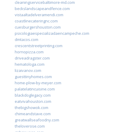
cleaningservicebaltimore-md.com
beckslandscapeandfence.com
vistaaltadelveramendi.com
coastlinecateringnc.com
cuesburgershouston.com
psicologiaespecializadaencampeche.com
dmtacos.com
crescentstreetprinting.com
hornopizza.com
driveadragster.com
hematologa.com
lizaivanov.com
guesttinyhomes.com
home-plow-by-meyer.com
palatelatincuisine.com
blackdoglegacy.com
eatvivahouston.com
thebigshowok.com
chimeandstave.com
greatwallseafoodny.com
theloverose.com