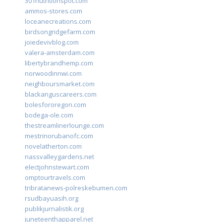
301nutritionspot.com
ammos-stores.com
loceanecreations.com
birdsongridgefarm.com
joiedevivblog.com
valera-amsterdam.com
libertybrandhemp.com
norwoodinnwi.com
neighboursmarket.com
blackanguscareers.com
bolesfororegon.com
bodega-ole.com
thestreamlinerlounge.com
mestrinorubanofc.com
novelatherton.com
nassvalleygardens.net
electjohnstewart.com
omptourtravels.com
tribratanews-polreskebumen.com
rsudbayuasih.org
publikjurnalistik.org
juneteenthapparel.net