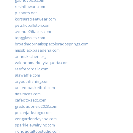
gabriovoice.com
resinflowart.com
p-sports.net
korsairstreetwear.com
petshopallston.com
avenue26tacos.com
topgglasses.com
broadmoornailsspacoloradosprings.com
missblackpasadena.com
anneskitchen.org
valenciamarketytaqueria.com
reefrecordsllc.com
alawaffle.com
aryouthfishing.com
united-basketball.com
tios-tacos.com
cafecito-satx.com
graduacionviu2023.com
pecanjackstogo.com
zengardendayspa.com
sparklejewelryinc.com
ironcladtattoostudio.com