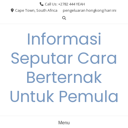
Skip
Call Us: +2782 444 YEAH
to
Cape Town, South Africa
pengeluaran hongkong hari ini
content
Informasi
Seputar Cara
Berternak
Untuk Pemula
Menu