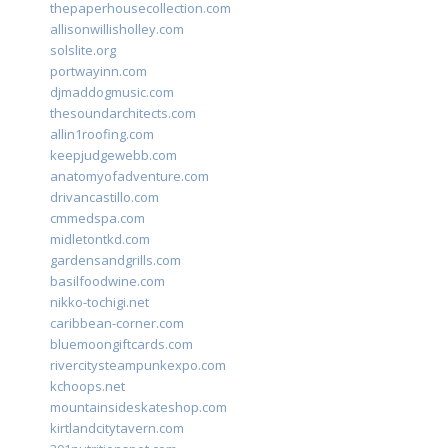
thepaperhousecollection.com
allisonwillisholley.com
solslite.org
portwayinn.com
djmaddogmusic.com
thesoundarchitects.com
allin1roofing.com
keepjudgewebb.com
anatomyofadventure.com
drivancastillo.com
cmmedspa.com
midletontkd.com
gardensandgrills.com
basilfoodwine.com
nikko-tochigi.net
caribbean-corner.com
bluemoongiftcards.com
rivercitysteampunkexpo.com
kchoops.net
mountainsideskateshop.com
kirtlandcitytavern.com